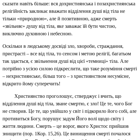
сказати навіть більше: вся дохристиянська і позахристиянська
релігійність закликає вважати відділення душі від тіла не
тільки «природною», але й позитивною, адже смерть
«звільняє» душу від тіла, яке заважає їй бути чистою,
виключно духовною і небесною.
Оскільки в людському досвіді зло, хвороби, страждання,
пристрасті – все від тіла, то сенсом і метою релігії, багатьом
так здається, є звільнення душі від цієї «темниці» тіла. Але
потрібно з усією силою підкреслити, що таке розуміння смерті
– нехристиянське, більш того – з християнством несумісне,
відкрито йому суперечить!
Християнство проголошує, стверджує і вчить, що
відділення душі від тіла, зване смертю, є зло! Це те, чого Бог
не створив. Це те, що увійшло у світ і підкорило його собі, але
противиться Богу, порушує задум Його волі щодо світу і
життя людини. Смерть – це ворог, якого Христос прийшов
знищити (пор. 1Кор. 15,26). Це винищення смерті почалося