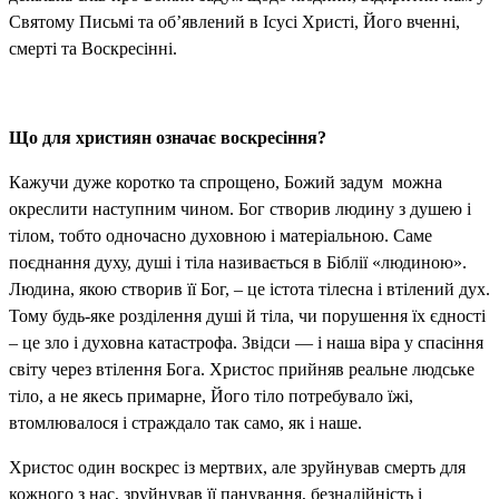
Святому Письмі та об’явлений в Ісусі Христі, Його вченні,
смерті та Воскресінні.
Що для християн означає воскресіння?
Кажучи дуже коротко та спрощено, Божий задум можна
окреслити наступним чином. Бог створив людину з душею і
тілом, тобто одночасно духовною і матеріальною. Саме
поєднання духу, душі і тіла називається в Біблії «людиною».
Людина, якою створив її Бог, – це істота тілесна і втілений дух.
Тому будь-яке розділення душі й тіла, чи порушення їх єдності
– це зло і духовна катастрофа. Звідси — і наша віра у спасіння
світу через втілення Бога. Христос прийняв реальне людське
тіло, а не якесь примарне, Його тіло потребувало їжі,
втомлювалося і страждало так само, як і наше.
Христос один воскрес із мертвих, але зруйнував смерть для
кожного з нас, зруйнував її панування, безнадійність і