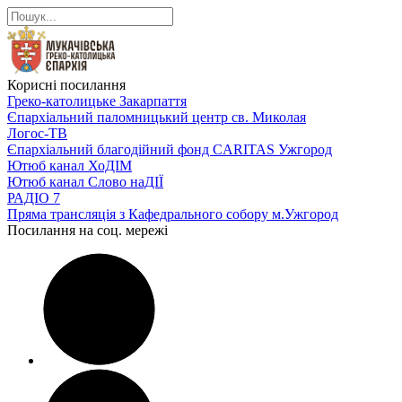
Корисні посилання
Греко-католицьке Закарпаття
Єпархіальний паломницький центр св. Миколая
Логос-ТВ
Єпархіальний благодійний фонд CARITAS Ужгород
Ютюб канал ХоДІМ
Ютюб канал Слово наДІЇ
РАДІО 7
Пряма трансляція з Кафедрального собору м.Ужгород
Посилання на соц. мережі