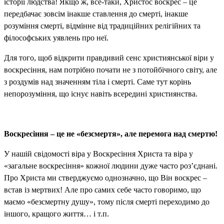
історії людства! Якщо ж, все-таки, Христос воскрес – це
передбачає зовсім інакше ставлення до смерті, інакше
розуміння смерті, відмінне від традиційних релігійних та
філософських уявлень про неї.
Для того, щоб відкрити правдивий сенс християнської віри у
воскресіння, нам потрібно почати не з потойбічного світу, але
з роздумів над значенням тіла і смерті. Саме тут корінь
непорозуміння, що існує навіть всередині християнства.
Воскресіння – це не «безсмертя», але перемога над смертю!
У нашій свідомості віра у Воскресіння Христа та віра у
«загальне воскресіння» кожної людини дуже часто роз’єднані.
Про Христа ми стверджуємо однозначно, що Він воскрес –
встав із мертвих! Але про самих себе часто говоримо, що
маємо «безсмертну душу», тому після смерті переходимо до
іншого, кращого життя… і т.п.