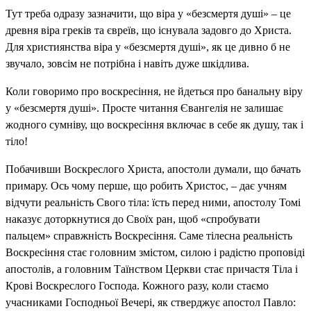
Тут треба одразу зазначити, що віра у «безсмертя душі» – це
древня віра греків та євреїв, що існувала задовго до Христа.
Для християнства віра у «безсмертя душі», як це дивно б не
звучало, зовсім не потрібна і навіть дуже шкідлива.
Коли говоримо про воскресіння, не йдеться про банальну віру
у «безсмертя душі». Просте читання Євангелія не залишає
жодного сумніву, що воскресіння включає в себе як душу, так і
тіло!
Побачивши Воскреслого Христа, апостоли думали, що бачать
примару. Ось чому перше, що робить Христос, – дає учням
відчути реальність Свого тіла: їсть перед ними, апостолу Томі
наказує доторкнутися до Своїх ран, щоб «спробувати
пальцем» справжність Воскресіння. Саме тілесна реальність
Воскресіння стає головним змістом, силою і радістю проповіді
апостолів, а головним Таїнством Церкви стає причастя Тіла і
Крові Воскреслого Господа. Кожного разу, коли стаємо
учасниками Господньої Вечері, як стверджує апостол Павло: