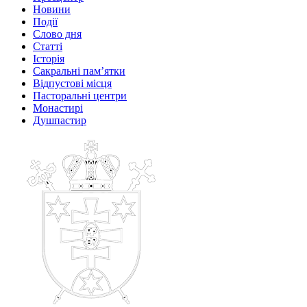
Новини
Події
Слово дня
Статті
Історія
Сакральні пам’ятки
Відпустові місця
Пасторальні центри
Монастирі
Душпастир