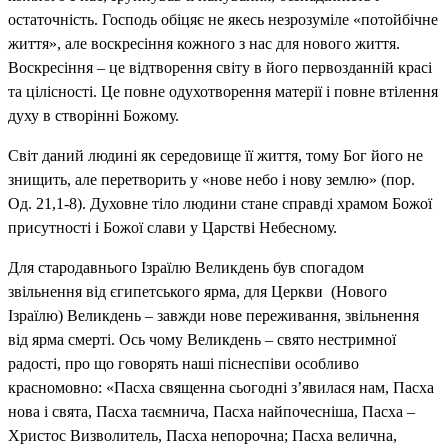
остаточність. Господь обіцяє не якесь незрозуміле «потойбічне
життя», але воскресіння кожного з нас для нового життя.
Воскресіння – це відтворення світу в його первозданній красі
та цілісності. Це повне одухотворення матерії і повне втілення
духу в створінні Божому.
Світ даний людині як середовище її життя, тому Бог його не
знищить, але перетворить у «нове небо і нову землю» (пор.
Од. 21,1-8). Духовне тіло людини стане справді храмом Божої
присутності і Божої слави у Царстві Небесному.
Для стародавнього Ізраїлю Великдень був спогадом
звільнення від єгипетського ярма, для Церкви (Нового
Ізраїлю) Великдень – завжди нове переживання, звільнення
від ярма смерті. Ось чому Великдень – свято нестримної
радості, про що говорять наші піснеспіви особливо
красномовно: «Пасха священна сьогодні з’явилася нам, Пасха
нова і свята, Пасха таємнича, Пасха найпочесніша, Пасха –
Христос Визволитель, Пасха непорочна; Пасха велична,