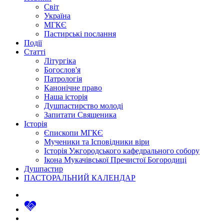
Світ
Україна
МГКЄ
Пастирські послання
Події
Статті
Літургіка
Богослов'я
Патрологія
Канонічне право
Наша історія
Душпастирство молоді
Запитати Священика
Історія
Єпископи МГКЄ
Мученики та Ісповідники віри
Історія Ужгородського кафедрального собору
Ікона Мукачівської Пречистої Богородиці
Душпастир
ПАСТОРАЛЬНИЙ КАЛЕНДАР