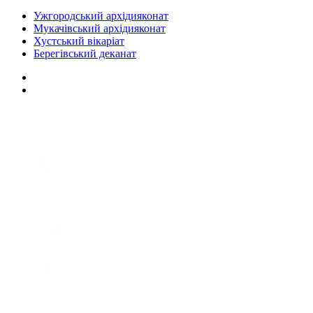
Ужгородський архідияконат
Мукачівський архідияконат
Хустський вікаріат
Берегівський деканат