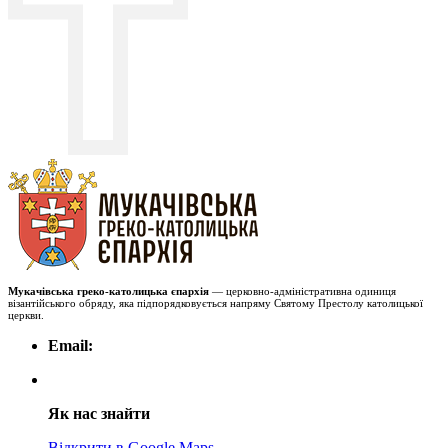
Мукачівська греко-католицька єпархія
— церковно-адміністративна одиниця
візантійського обряду, яка підпорядковується напряму Святому Престолу католицької
церкви.
Email:
Як нас знайти
Відкрити в Google Maps