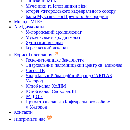
Єпископи МГКЄ
Мученики та Ісповідники віри
Історія Ужгородського кафедрального собору
Ікона Мукачівської Пречистої Богородиці
Молодь МГКЄ
Архідияконати
Ужгородський архідияконат
Мукачівський архідияконат
Хустський вікаріат
Берегівський деканат
Корисні посилання
Греко-католицьке Закарпаття
Єпархіальний паломницький центр св. Миколая
Логос-ТВ
Єпархіальний благодійний фонд CARITAS
Ужгород
Ютюб канал ХоДІМ
Ютюб канал Слово наДІЇ
РАДІО 7
Пряма трансляція з Кафедрального собору
м.Ужгород
Контакти
Підтримати нас