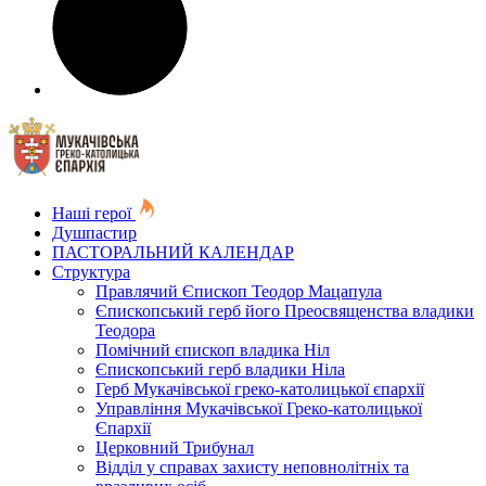
Наші герої
Душпастир
ПАСТОРАЛЬНИЙ КАЛЕНДАР
Структура
Правлячий Єпископ Теодор Мацапула
Єпископський герб його Преосвященства владики
Теодора
Помічний єпископ владика Ніл
Єпископський герб владики Ніла
Герб Мукачівської греко-католицької єпархії
Управління Мукачівської Греко-католицької
Єпархії
Церковний Трибунал
Відділ у справах захисту неповнолітніх та