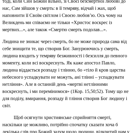
тоді, коли Син Божий вільно, зі Своєї безсмертної любові до
нас, Сам зійшов у смерть: в її темряву, відчай і жах, щоб
наповнити її Своїм світлом і Своєю любов’ю. Ось чому на
Великдень ми співаємо не тільки «Христос воскрес із
мертвих...», але також «Смертю смерть подолав...».
Людина не зникає через смерть, бо не може природа сама від
себе знищити те, що створив Бог. Занурюючись у смерть,
людина входить у темряву безживності і безсилля до певного
моменту, коли всі воскреснуть. Як каже апостол Павло,
людина віддається розпаду і тлінню, бо «тіло й кров царства
небесного успадкувати не можуть, ані тлінні – успадкувати
нетління». Але в останній день «мертві нетлінними
воскреснуть, і ми перемінимося» (1Кор. 15,50;52). Тому що не
для поділу, вмирання, розпаду й тління створив Бог людину і
світ.
Щоб осягнути християнське сприйняття смерті,
наскільки це можливо, потрібно спочатку сказати хоча б
декілька слів про Божий задум щодо людини, відкритий нам у