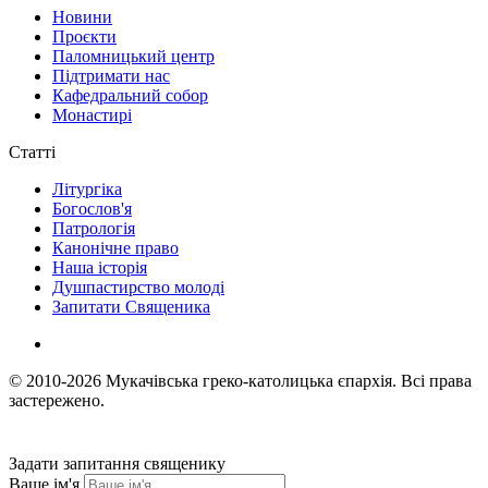
Новини
Проєкти
Паломницький центр
Підтримати нас
Кафедральний собор
Монастирі
Статті
Літургіка
Богослов'я
Патрологія
Канонічне право
Наша історія
Душпастирство молоді
Запитати Священика
© 2010-2026
Мукачівська греко-католицька єпархія.
Всі права
застережено.
Задати запитання священику
Ваше ім'я