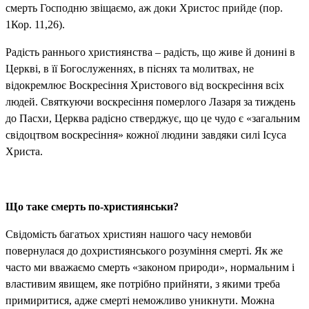
смерть Господню звіщаємо, аж доки Христос прийде (пор.
1Кор. 11,26).
Радість раннього християнства – радість, що живе й донині в
Церкві, в її Богослуженнях, в піснях та молитвах, не
відокремлює Воскресіння Христового від воскресіння всіх
людей. Святкуючи воскресіння померлого Лазаря за тиждень
до Пасхи, Церква радісно стверджує, що це чудо є «загальним
свідоцтвом воскресіння» кожної людини завдяки силі Ісуса
Христа.
Що таке смерть по-християнськи?
Свідомість багатьох християн нашого часу немовби
повернулася до дохристиянського розуміння смерті. Як же
часто ми вважаємо смерть «законом природи», нормальним і
властивим явищем, яке потрібно прийняти, з якими треба
примиритися, адже смерті неможливо уникнути. Можна