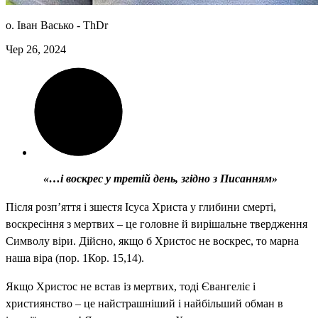
о. Іван Васько -
ThDr
Чер 26, 2024
«…і воскрес у третій день, згідно з Писанням»
Після розп’яття і зшестя Ісуса Христа у глибини смерті,
воскресіння з мертвих – це головне й вирішальне твердження
Символу віри. Дійсно, якщо б Христос не воскрес, то марна
наша віра (пор. 1Кор. 15,14).
Якщо Христос не встав із мертвих, тоді Євангеліє і
християнство – це найстрашніший і найбільший обман в