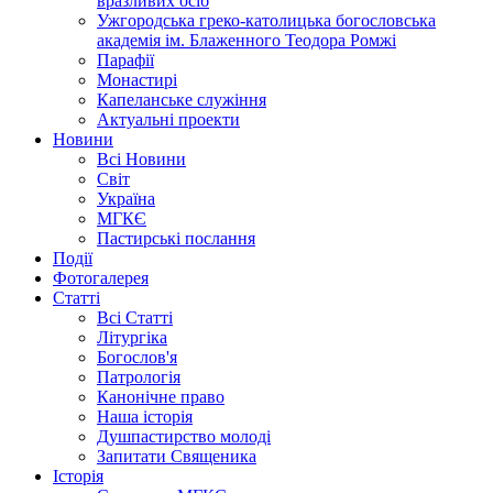
вразливих осіб
Ужгородська греко-католицька богословська
академія ім. Блаженного Теодора Ромжі
Парафії
Монастирі
Капеланське служіння
Актуальні проекти
Новини
Всі Новини
Світ
Україна
МГКЄ
Пастирські послання
Події
Фотогалерея
Статті
Всі Статті
Літургіка
Богослов'я
Патрологія
Канонічне право
Наша історія
Душпастирство молоді
Запитати Священика
Історія