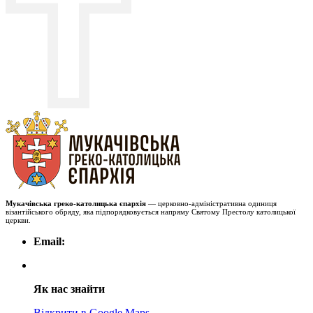
Мукачівська греко-католицька єпархія
— церковно-адміністративна одиниця
візантійського обряду, яка підпорядковується напряму Святому Престолу католицької
церкви.
Email:
Як нас знайти
Відкрити в Google Maps