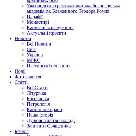
вразливих осіб
Ужгородська греко-католицька богословська
академія ім. Блаженного Теодора Ромжі
Парафії
Монастирі
Капеланське служіння
Актуальні проекти
Новини
Всі Новини
Світ
Україна
МГКЄ
Пастирські послання
Події
Фотогалерея
Статті
Всі Статті
Літургіка
Богослов'я
Патрологія
Канонічне право
Наша історія
Душпастирство молоді
Запитати Священика
Історія