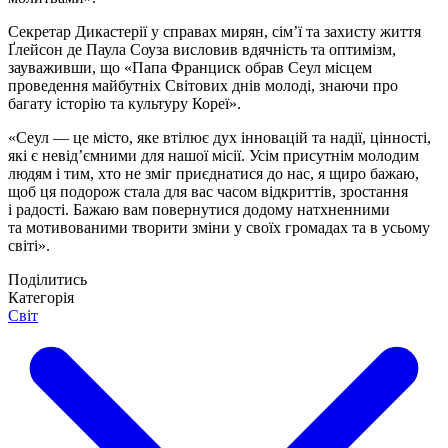
Секретар Дикастерії у справах мирян, сім’ї та захисту життя
Ґлейсон де Паула Соуза висловив вдячність та оптимізм,
зауваживши, що «Папа Франциск обрав Сеул місцем
проведення майбутніх Світових днів молоді, знаючи про
багату історію та культуру Кореї».
«Сеул — це місто, яке втілює дух інновацій та надії, цінності,
які є невід’ємними для нашої місії. Усім присутнім молодим
людям і тим, хто не зміг приєднатися до нас, я щиро бажаю,
щоб ця подорож стала для вас часом відкриттів, зростання
і радості. Бажаю вам повернутися додому натхненними
та мотивованими творити зміни у своїх громадах та в усьому
світі».
Поділитись
Категорія
Світ