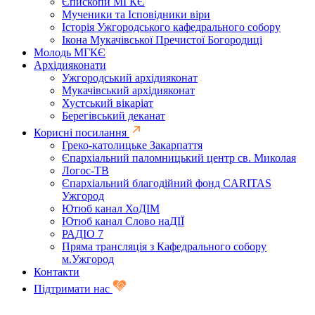
Єпископи МГКЄ
Мученики та Ісповідники віри
Історія Ужгородського кафедрального собору
Ікона Мукачівської Пречистої Богородиці
Молодь МГКЄ
Архідияконати
Ужгородський архідияконат
Мукачівський архідияконат
Хустський вікаріат
Берегівський деканат
Корисні посилання
Греко-католицьке Закарпаття
Єпархіальний паломницький центр св. Миколая
Логос-ТВ
Єпархіальний благодійний фонд CARITAS
Ужгород
Ютюб канал ХоДІМ
Ютюб канал Слово наДІЇ
РАДІО 7
Пряма трансляція з Кафедрального собору
м.Ужгород
Контакти
Підтримати нас