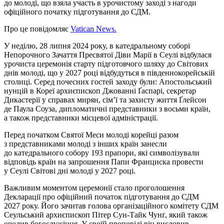
до молоді, що взяла участь в урочистому заході з нагоди
офіційного початку підготування до СДМ.
Про це
повідомляє
Vatican News.
У неділю, 28 липня 2024 року, в катедральному соборі
Непорочного Зачаття Пресвятої Діви Марії в Сеулі відбулася
урочиста церемонія старту підготовчого шляху до Світових
днів молоді, що у 2027 році відбудуться в південнокорейській
столиці. Серед почесних гостей заходу були: Апостольський
нунцій в Кореї архиєпископ Джованні Ґаспарі, секретар
Дикастерії у справах мирян, сім’ї та захисту життя Ґлейсон
де Паула Соуза, дипломатичні представники з восьми країн,
а також представники місцевої адміністрації.
Перед початком Святої Меси молоді корейці разом
з представниками молоді з інших країн занесли
до катедрального собору 193 прапори, які символізували
відповідь країн на запрошення Папи Франциска провести
у Сеулі Світові дні молоді у 2027 році.
Важливим моментом церемонії стало проголошення
Декларації про офіційний початок підготування до СДМ
2027 року. Його зачитав голова організаційного комітету СДМ
Сеульський архиєпископ Пітер Сун-Тайк Чунґ, який також
очолив богослужіння. У своїй проповіді він висловив