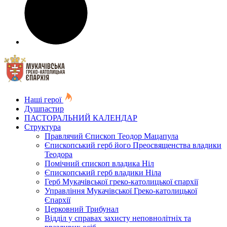
Наші герої
Душпастир
ПАСТОРАЛЬНИЙ КАЛЕНДАР
Структура
Правлячий Єпископ Теодор Мацапула
Єпископський герб його Преосвященства владики
Теодора
Помічний єпископ владика Ніл
Єпископський герб владики Ніла
Герб Мукачівської греко-католицької єпархії
Управління Мукачівської Греко-католицької
Єпархії
Церковний Трибунал
Відділ у справах захисту неповнолітніх та