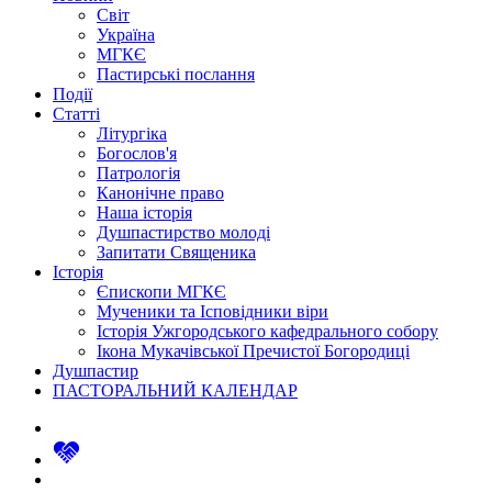
Світ
Україна
МГКЄ
Пастирські послання
Події
Статті
Літургіка
Богослов'я
Патрологія
Канонічне право
Наша історія
Душпастирство молоді
Запитати Священика
Історія
Єпископи МГКЄ
Мученики та Ісповідники віри
Історія Ужгородського кафедрального собору
Ікона Мукачівської Пречистої Богородиці
Душпастир
ПАСТОРАЛЬНИЙ КАЛЕНДАР