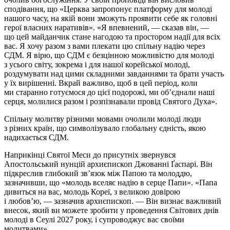
сподівання, що «Церква запропонує платформу для молоді
нашого часу, на якій вони зможуть проявити себе як головні
герої власних наративів». «Я впевнений, — сказав він, —
що цей майданчик стане нагодою та простором надії для всіх
вас. Я хочу разом з вами плекати цю спільну надію через
СДМ. Я вірю, що СДМ є безцінною можливістю для молоді
з усього світу, зокрема і для нашої корейської молоді,
роздумувати над цими складними завданнями та брати участь
у їх вирішенні. Вкрай важливо, щоб в цей період, коли
ми старанно готуємося до цієї подорожі, ми об’єднали наші
серця, молилися разом і розпізнавали провід Святого Духа».
Спільну молитву різними мовами очолили молоді люди
з різних країн, що символізувало глобальну єдність, якою
надихається СДМ.
Наприкінці Святої Меси до присутніх звернувся
Апостольський нунцій архиєпископ Джованні Ґаспарі. Він
підкреслив глибокий зв’язок між Папою та молоддю,
зазначивши, що «молодь вселяє надію в серце Папи». «Папа
дивиться на вас, молодь Кореї, з великою довірою
і любов’ю, — зазначив архиєпископ. — Він визнає важливий
внесок, який ви можете зробити у проведення Світових днів
молоді в Сеулі 2027 року, і супроводжує вас своїми
молитвами».