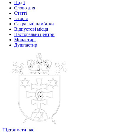
Події
Слово дня
Статті
Історія
Сакральні пам’ятки
Відпустові місця
Пасторальні центри
Монастирі
Душпастир
Підтримати нас