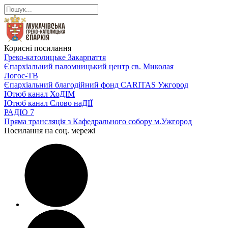
Корисні посилання
Греко-католицьке Закарпаття
Єпархіальний паломницький центр св. Миколая
Логос-ТВ
Єпархіальний благодійний фонд CARITAS Ужгород
Ютюб канал ХоДІМ
Ютюб канал Слово наДІЇ
РАДІО 7
Пряма трансляція з Кафедрального собору м.Ужгород
Посилання на соц. мережі