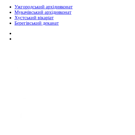
Ужгородський архідияконат
Мукачівський архідияконат
Хустський вікаріат
Берегівський деканат