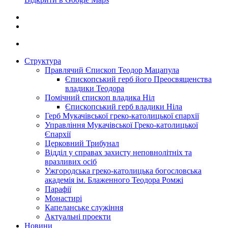
Структура
Правлячий Єпископ Теодор Мацапула
Єпископський герб його Преосвященства
владики Теодора
Помічний єпископ владика Ніл
Єпископський герб владики Ніла
Герб Мукачівської греко-католицької єпархії
Управління Мукачівської Греко-католицької
Єпархії
Церковний Трибунал
Відділ у справах захисту неповнолітніх та
вразливих осіб
Ужгородська греко-католицька богословська
академія ім. Блаженного Теодора Ромжі
Парафії
Монастирі
Капеланське служіння
Актуальні проекти
Новини