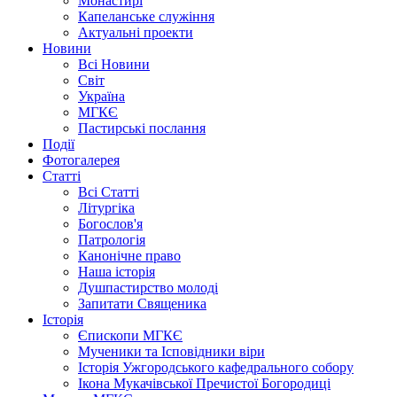
Монастирі
Капеланське служіння
Актуальні проекти
Новини
Всі Новини
Світ
Україна
МГКЄ
Пастирські послання
Події
Фотогалерея
Статті
Всі Статті
Літургіка
Богослов'я
Патрологія
Канонічне право
Наша історія
Душпастирство молоді
Запитати Священика
Історія
Єпископи МГКЄ
Мученики та Ісповідники віри
Історія Ужгородського кафедрального собору
Ікона Мукачівської Пречистої Богородиці