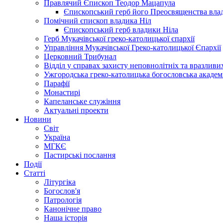
Правлячий Єпископ Теодор Мацапула
Єпископський герб його Преосвященства вла
Помічний єпископ владика Ніл
Єпископський герб владики Ніла
Герб Мукачівської греко-католицької єпархії
Управління Мукачівської Греко-католицької Єпархії
Церковний Трибунал
Відділ у справах захисту неповнолітніх та вразливих
Ужгородська греко-католицька богословська академ
Парафії
Монастирі
Капеланське служіння
Актуальні проекти
Новини
Світ
Україна
МГКЄ
Пастирські послання
Події
Статті
Літургіка
Богослов'я
Патрологія
Канонічне право
Наша історія