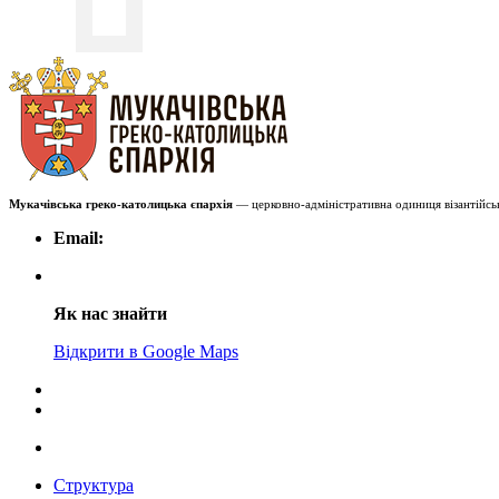
Мукачівська греко-католицька єпархія
— церковно-адміністративна одиниця візантійськ
Email:
Як нас знайти
Відкрити в Google Maps
Структура