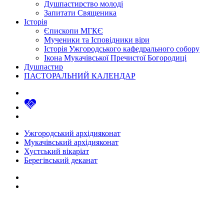
Душпастирство молоді
Запитати Священика
Історія
Єпископи МГКЄ
Мученики та Ісповідники віри
Історія Ужгородського кафедрального собору
Ікона Мукачівської Пречистої Богородиці
Душпастир
ПАСТОРАЛЬНИЙ КАЛЕНДАР
Ужгородський архідияконат
Мукачівський архідияконат
Хустський вікаріат
Берегівський деканат