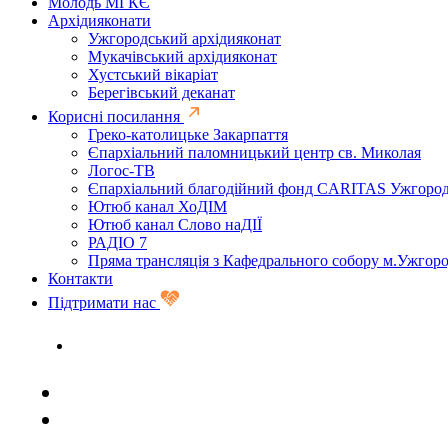
Молодь МГКЄ
Архідияконати
Ужгородський архідияконат
Мукачівський архідияконат
Хустський вікаріат
Берегівський деканат
Корисні посилання
Греко-католицьке Закарпаття
Єпархіальний паломницький центр св. Миколая
Логос-ТВ
Єпархіальний благодійний фонд CARITAS Ужгоро
Ютюб канал ХоДІМ
Ютюб канал Слово наДІЇ
РАДІО 7
Пряма трансляція з Кафедрального собору м.Ужгор
Контакти
Підтримати нас
Задати запитання священику