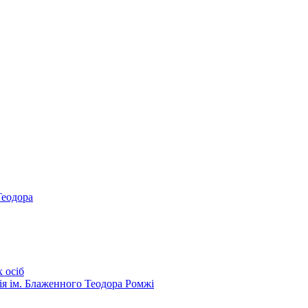
Теодора
 осіб
ія ім. Блаженного Теодора Ромжі