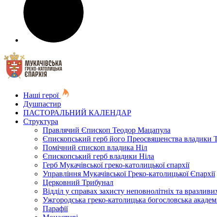
Наші герої
Душпастир
ПАСТОРАЛЬНИЙ КАЛЕНДАР
Структура
Правлячий Єпископ Теодор Мацапула
Єпископський герб його Преосвященства владики 
Помічний єпископ владика Ніл
Єпископський герб владики Ніла
Герб Мукачівської греко-католицької єпархії
Управління Мукачівської Греко-католицької Єпархії
Церковний Трибунал
Відділ у справах захисту неповнолітніх та вразливих
Ужгородська греко-католицька богословська академ
Парафії