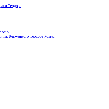
дики Теодора
 осіб
ія ім. Блаженного Теодора Ромжі