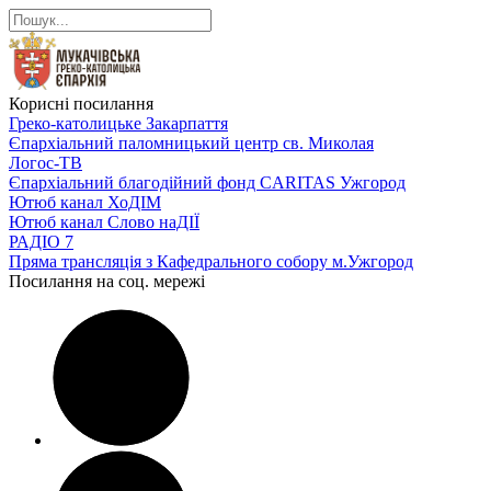
Корисні посилання
Греко-католицьке Закарпаття
Єпархіальний паломницький центр св. Миколая
Логос-ТВ
Єпархіальний благодійний фонд CARITAS Ужгород
Ютюб канал ХоДІМ
Ютюб канал Слово наДІЇ
РАДІО 7
Пряма трансляція з Кафедрального собору м.Ужгород
Посилання на соц. мережі