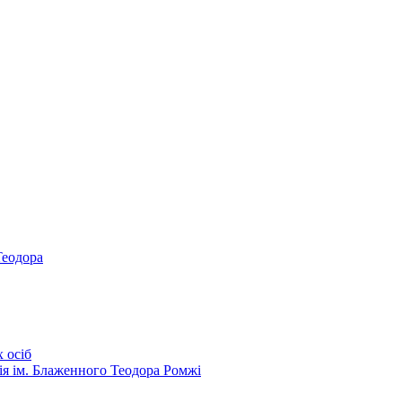
Теодора
 осіб
ія ім. Блаженного Теодора Ромжі