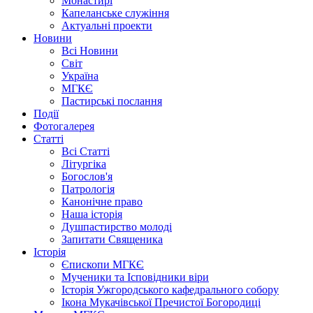
Монастирі
Капеланське служіння
Актуальні проекти
Новини
Всі Новини
Світ
Україна
МГКЄ
Пастирські послання
Події
Фотогалерея
Статті
Всі Статті
Літургіка
Богослов'я
Патрологія
Канонічне право
Наша історія
Душпастирство молоді
Запитати Священика
Історія
Єпископи МГКЄ
Мученики та Ісповідники віри
Історія Ужгородського кафедрального собору
Ікона Мукачівської Пречистої Богородиці