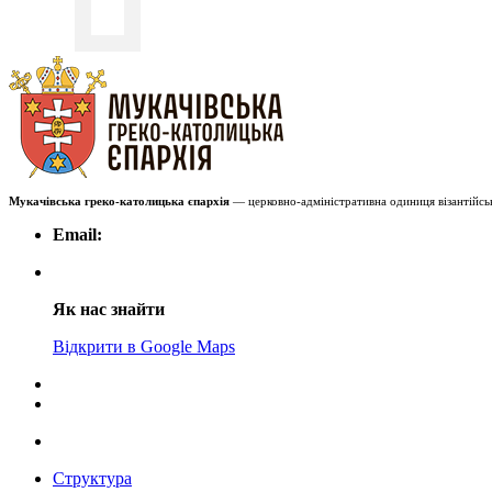
Мукачівська греко-католицька єпархія
— церковно-адміністративна одиниця візантійськ
Email:
Як нас знайти
Відкрити в Google Maps
Структура