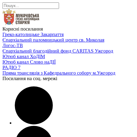
Корисні посилання
Греко-католицьке Закарпаття
Єпархіальний паломницький центр св. Миколая
Логос-ТВ
Єпархіальний благодійний фонд CARITAS Ужгород
Ютюб канал ХоДІМ
Ютюб канал Слово наДІЇ
РАДІО 7
Пряма трансляція з Кафедрального собору м.Ужгород
Посилання на соц. мережі