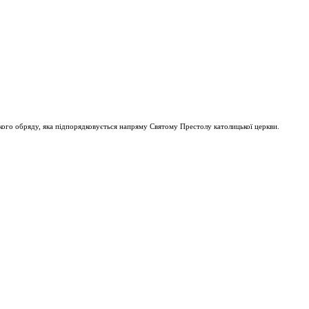
ого обряду, яка підпорядковується напряму Святому Престолу католицької церкви.