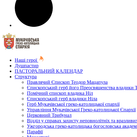
Наші герої
Душпастир
ПАСТОРАЛЬНИЙ КАЛЕНДАР
Структура
Правлячий Єпископ Теодор Мацапула
Єпископський герб його Преосвященства владики 
Помічний єпископ владика Ніл
Єпископський герб владики Ніла
Герб Мукачівської греко-католицької єпархії
Управління Мукачівської Греко-католицької Єпархії
Церковний Трибунал
Відділ у справах захисту неповнолітніх та вразливих
Ужгородська греко-католицька богословська академ
Парафії