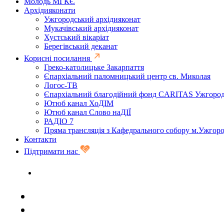
Молодь МГКЄ
Архідияконати
Ужгородський архідияконат
Мукачівський архідияконат
Хустський вікаріат
Берегівський деканат
Корисні посилання
Греко-католицьке Закарпаття
Єпархіальний паломницький центр св. Миколая
Логос-ТВ
Єпархіальний благодійний фонд CARITAS Ужгоро
Ютюб канал ХоДІМ
Ютюб канал Слово наДІЇ
РАДІО 7
Пряма трансляція з Кафедрального собору м.Ужгор
Контакти
Підтримати нас
Задати запитання священику