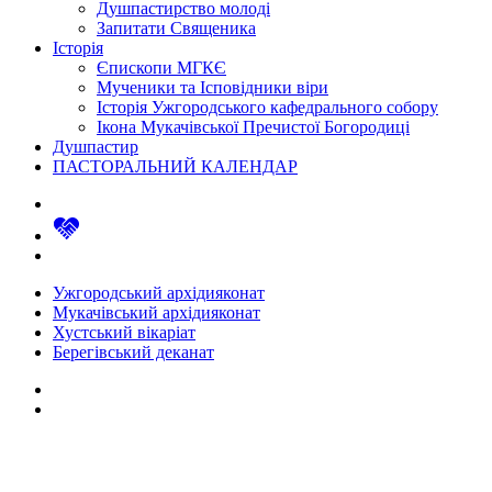
Душпастирство молоді
Запитати Священика
Історія
Єпископи МГКЄ
Мученики та Ісповідники віри
Історія Ужгородського кафедрального собору
Ікона Мукачівської Пречистої Богородиці
Душпастир
ПАСТОРАЛЬНИЙ КАЛЕНДАР
Ужгородський архідияконат
Мукачівський архідияконат
Хустський вікаріат
Берегівський деканат