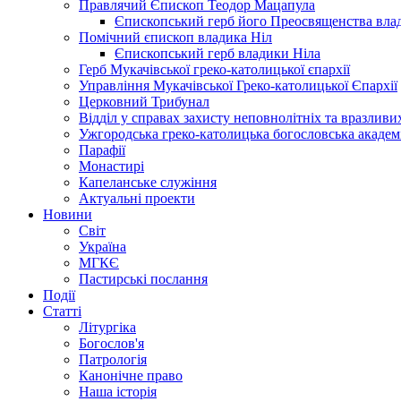
Правлячий Єпископ Теодор Мацапула
Єпископський герб його Преосвященства вла
Помічний єпископ владика Ніл
Єпископський герб владики Ніла
Герб Мукачівської греко-католицької єпархії
Управління Мукачівської Греко-католицької Єпархії
Церковний Трибунал
Відділ у справах захисту неповнолітніх та вразливих
Ужгородська греко-католицька богословська академ
Парафії
Монастирі
Капеланське служіння
Актуальні проекти
Новини
Світ
Україна
МГКЄ
Пастирські послання
Події
Статті
Літургіка
Богослов'я
Патрологія
Канонічне право
Наша історія