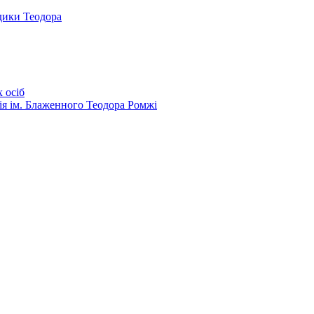
дики Теодора
 осіб
ія ім. Блаженного Теодора Ромжі