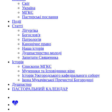
Світ
Україна
МГКЄ
Пастирські послання
Події
Статті
Літургіка
Богослов'я
Патрологія
Канонічне право
Наша історія
Душпастирство молоді
Запитати Священика
Історія
Єпископи МГКЄ
Мученики та Ісповідники віри
Історія Ужгородського кафедрального собору
Ікона Мукачівської Пречистої Богородиці
Душпастир
ПАСТОРАЛЬНИЙ КАЛЕНДАР