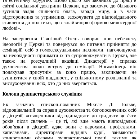
та естетичну хірургію. Щодо цього він закликав до праці в
світлі соціальної доктрини Церкви, що заохочує до більшого
зусилля задля спільного блага, заради миру, а в часи
відсторонення та утримання, заохочувати до відповідального
ставлення до політики, що є «найвищою формою милосердної
любові».
На завершення Святіший Отець говорив про небезпеку
ідеологій у Церкві та повернувся до питання прийняття до
семінарій осіб з гомосексуальними нахилами, наголошуючи
на необхідності приймати їх та супроводжувати в Церкві, але
також на розсудливій вказівці Дикастерії у справах
духовенства щодо вступу до семінарії. Насамкінець він
подякував присутнім за їхню працю, закликаючи не
зупинятися у своїй відданості, у спільнотному розпізнанні та
вислуховуванні всіх, хто до них звертається.
Колони душпастирського служіння
Як зазначив єпископ-помічник Мікєле Ді Тольве,
відповідальний за справи духовенства та богопосвячених осіб
у дієцезії, «священники від одинадцяти до тридцяти дев’яти
років після свячень – це ті, які вже мають відповідальні
обов’язки в дієцезії, адже вони є парохами, префектами,
капеланами, директорами відділів курії, займаються
конкретними сферами душпастирської праці, такими як