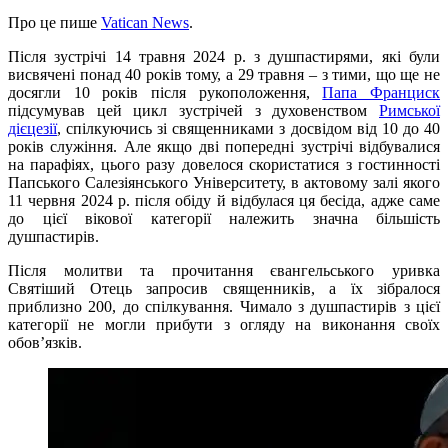
Про це пише
Vatican News
.
Після зустрічі 14 травня 2024 р. з душпастирями, які були
висвячені понад 40 років тому, а 29 травня – з тими, що ще не
досягли 10 років після рукоположення,
Папа Франциск
підсумував цей цикл зустрічей з духовенством
Римської
дієцезії
, спілкуючись зі священниками з досвідом від 10 до 40
років служіння. Але якщо дві попередні зустрічі відбувалися
на парафіях, цього разу довелося скористатися з гостинності
Папського Салезіянського Університету, в актовому залі якого
11 червня 2024 р. після обіду й відбулася ця бесіда, адже саме
до цієї вікової категорії належить значна більшість
душпастирів.
Після молитви та прочитання євангельського уривка
Святіший Отець запросив священників, а їх зібралося
приблизно 200, до спілкування. Чимало з душпастирів з цієї
категорії не могли прибути з огляду на виконання своїх
обов’язків.