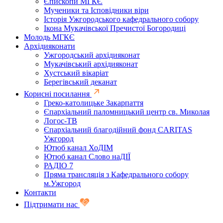
Єпископи МГКЄ
Мученики та Ісповідники віри
Історія Ужгородського кафедрального собору
Ікона Мукачівської Пречистої Богородиці
Молодь МГКЄ
Архідияконати
Ужгородський архідияконат
Мукачівський архідияконат
Хустський вікаріат
Берегівський деканат
Корисні посилання
Греко-католицьке Закарпаття
Єпархіальний паломницький центр св. Миколая
Логос-ТВ
Єпархіальний благодійний фонд CARITAS
Ужгород
Ютюб канал ХоДІМ
Ютюб канал Слово наДІЇ
РАДІО 7
Пряма трансляція з Кафедрального собору
м.Ужгород
Контакти
Підтримати нас