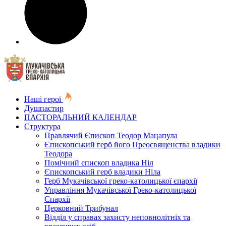
Наші герої
Душпастир
ПАСТОРАЛЬНИЙ КАЛЕНДАР
Структура
Правлячий Єпископ Теодор Мацапула
Єпископський герб його Преосвященства владики
Теодора
Помічний єпископ владика Ніл
Єпископський герб владики Ніла
Герб Мукачівської греко-католицької єпархії
Управління Мукачівської Греко-католицької
Єпархії
Церковний Трибунал
Відділ у справах захисту неповнолітніх та