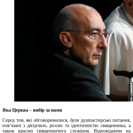
Яка Церква – вибір за нами
Серед тем, які обговорювалися, були душпастирські питання,
пов’язані з дієцезією, роллю та ідентичністю священника, а
також красою священничого служіння. Відповідаючи на