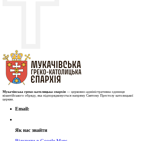
Мукачівська греко-католицька єпархія
— церковно-адміністративна одиниця
візантійського обряду, яка підпорядковується напряму Святому Престолу католицької
церкви.
Email:
Як нас знайти
Відкрити в Google Maps