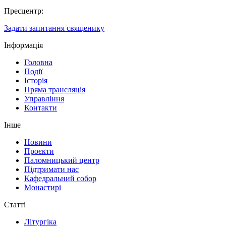
Пресцентр:
Задати запитання священику
Інформація
Головна
Події
Історія
Пряма трансляція
Управління
Контакти
Інше
Новини
Проєкти
Паломницький центр
Підтримати нас
Кафедральний собор
Монастирі
Статті
Літургіка