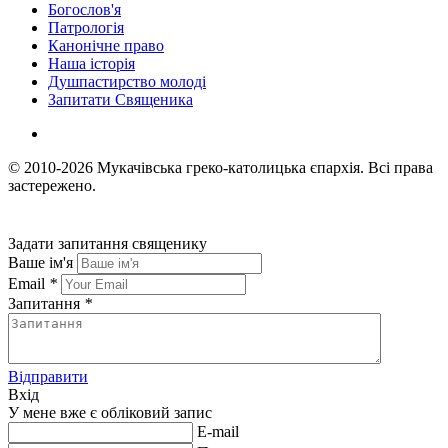
Богослов'я
Патрологія
Канонічне право
Наша історія
Душпастирство молоді
Запитати Священика
© 2010-2026
Мукачівська греко-католицька єпархія.
Всі права
застережено.
Задати запитання священику
Ваше ім'я
Email
*
Запитання
*
Відправити
Вхід
У мене вже є обліковий запис
E-mail