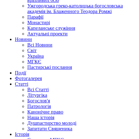
вразливих осіб
Ужгородська греко-католицька богословська
академія ім. Блаженного Теодора Ромжі
Парафії
Монастирі
Капеланське служіння
Актуальні проекти
Новини
Всі Новини
Світ
Україна
МГКЄ
Пастирські послання
Події
Фотогалерея
Статті
Всі Статті
Літургіка
Богослов'я
Патрологія
Канонічне право
Наша історія
Душпастирство молоді
Запитати Священика
Історія