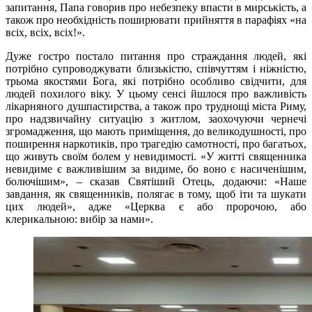
запитання, Папа говорив про небезпеку впасти в мирськість, а
також про необхідність поширювати прийняття в парафіях «на
всіх, всіх, всіх!».
Дуже гостро постало питання про страждання людей, які
потрібно супроводжувати близькістю, співчуттям і ніжністю,
трьома якостями Бога, які потрібно особливо свідчити, для
людей похилого віку. У цьому сенсі йшлося про важливість
лікарняного душпастирства, а також про труднощі міста Риму,
про надзвичайну ситуацію з житлом, заохочуючи чернечі
згромадження, що мають приміщення, до великодушності, про
поширення наркотиків, про трагедію самотності, про багатьох,
що живуть своїм болем у невидимості. «У житті священника
невидиме є важливішим за видиме, бо воно є насиченішим,
болючішим», – сказав Святіший Отець, додаючи: «Наше
завдання, як священників, полягає в тому, щоб іти та шукати
цих людей», адже «Церква є або пророчою, або
клерикальною: вибір за нами».