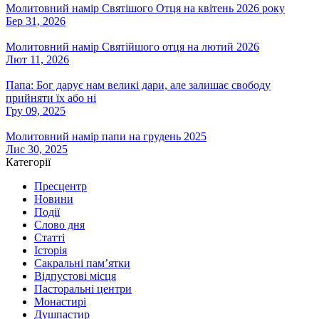
Молитовний намір Святішого Отця на квітень 2026 року
Бер 31, 2026
Молитовний намір Святійшого отця на лютий 2026
Лют 11, 2026
Папа: Бог дарує нам великі дари, але залишає свободу
прийняти їх або ні
Гру 09, 2025
Молитовний намір папи на грудень 2025
Лис 30, 2025
Категорії
Пресцентр
Новини
Події
Слово дня
Статті
Історія
Сакральні пам’ятки
Відпустові місця
Пасторальні центри
Монастирі
Душпастир