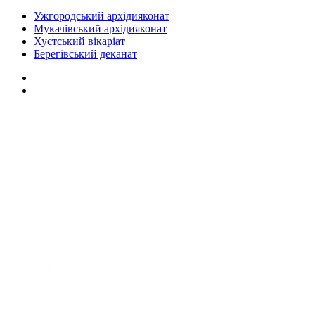
Ужгородський архідияконат
Мукачівський архідияконат
Хустський вікаріат
Берегівський деканат