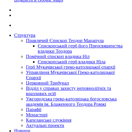
Структура
Правлячий Єпископ Теодор Мацапула
Єпископський герб його Преосвященства
владики Теодора
Помічний єпископ владика Ніл
Єпископський герб владики Ніла
Герб Мукачівської греко-католицької єпархії
Управління Мукачівської Греко-католицької
Єпархії
Церковний Трибунал
Відділ у справах захисту неповнолітніх та
вразливих осіб
Ужгородська греко-католицька богословська
академія ім. Блаженного Теодора Ромжі
Парафії
Монастирі
Капеланське служіння
Актуальні проекти
Новини