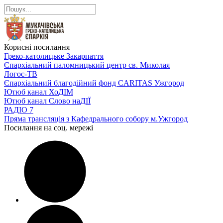
Корисні посилання
Греко-католицьке Закарпаття
Єпархіальний паломницький центр св. Миколая
Логос-ТВ
Єпархіальний благодійний фонд CARITAS Ужгород
Ютюб канал ХоДІМ
Ютюб канал Слово наДІЇ
РАДІО 7
Пряма трансляція з Кафедрального собору м.Ужгород
Посилання на соц. мережі