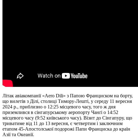
Літак авіакомпанії «Aero Dili» з Папою Франциском на борту,
що вилетів з Ділі, столиці Тимору-Лешті, у середу 11 вересня
2024 р., приблизно о 12:25 місцевого часу, того ж дня
приземлився в сінгапурському аеропорту Чанґі о 14:52
місцевого часу (9:52 київського часу). Візит до Сінгапуру, що
триватиме від 11 до 13 вересня, є четвертим і заключним
етапом 45-Апостолської подорожі Папи Франциска до країн
Азії та Океанії.