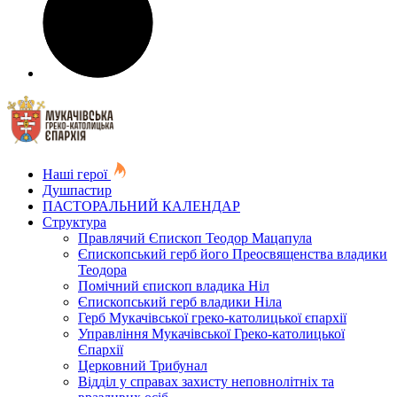
Наші герої
Душпастир
ПАСТОРАЛЬНИЙ КАЛЕНДАР
Структура
Правлячий Єпископ Теодор Мацапула
Єпископський герб його Преосвященства владики
Теодора
Помічний єпископ владика Ніл
Єпископський герб владики Ніла
Герб Мукачівської греко-католицької єпархії
Управління Мукачівської Греко-католицької
Єпархії
Церковний Трибунал
Відділ у справах захисту неповнолітніх та