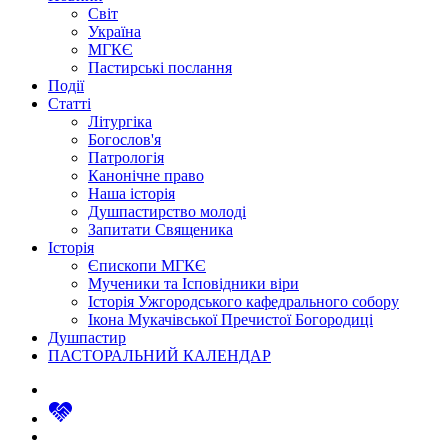
Світ
Україна
МГКЄ
Пастирські послання
Події
Статті
Літургіка
Богослов'я
Патрологія
Канонічне право
Наша історія
Душпастирство молоді
Запитати Священика
Історія
Єпископи МГКЄ
Мученики та Ісповідники віри
Історія Ужгородського кафедрального собору
Ікона Мукачівської Пречистої Богородиці
Душпастир
ПАСТОРАЛЬНИЙ КАЛЕНДАР