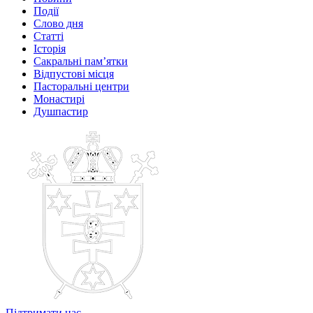
Події
Слово дня
Статті
Історія
Сакральні пам’ятки
Відпустові місця
Пасторальні центри
Монастирі
Душпастир
Підтримати нас