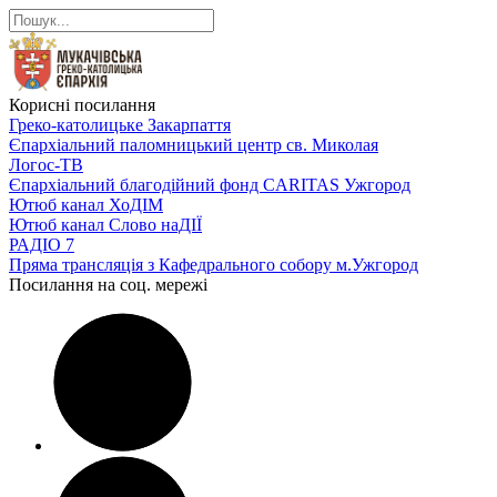
Корисні посилання
Греко-католицьке Закарпаття
Єпархіальний паломницький центр св. Миколая
Логос-ТВ
Єпархіальний благодійний фонд CARITAS Ужгород
Ютюб канал ХоДІМ
Ютюб канал Слово наДІЇ
РАДІО 7
Пряма трансляція з Кафедрального собору м.Ужгород
Посилання на соц. мережі