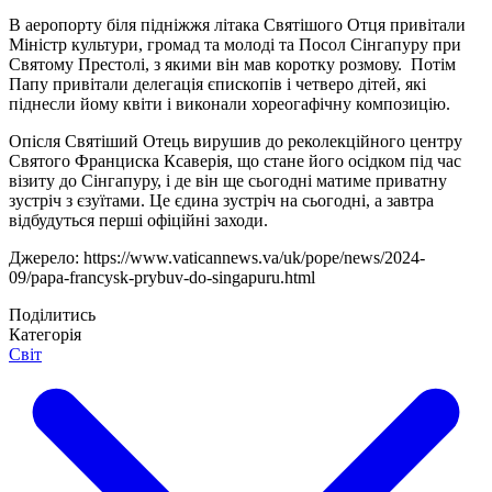
В аеропорту біля підніжжя літака Святішого Отця привітали
Міністр культури, громад та молоді та Посол Сінгапуру при
Святому Престолі, з якими він мав коротку розмову. Потім
Папу привітали делегація єпископів і четверо дітей, які
піднесли йому квіти і виконали хореогафічну композицію.
Опісля Святіший Отець вирушив до реколекційного центру
Святого Франциска Ксаверія, що стане його осідком під час
візиту до Сінгапуру, і де він ще сьогодні матиме приватну
зустріч з єзуїтами. Це єдина зустріч на сьогодні, а завтра
відбудуться перші офіційні заходи.
Джерело: https://www.vaticannews.va/uk/pope/news/2024-
09/papa-francysk-prybuv-do-singapuru.html
Поділитись
Категорія
Світ