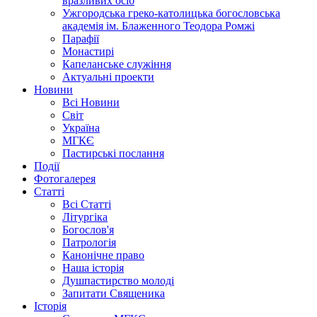
вразливих осіб
Ужгородська греко-католицька богословська
академія ім. Блаженного Теодора Ромжі
Парафії
Монастирі
Капеланське служіння
Актуальні проекти
Новини
Всі Новини
Світ
Україна
МГКЄ
Пастирські послання
Події
Фотогалерея
Статті
Всі Статті
Літургіка
Богослов'я
Патрологія
Канонічне право
Наша історія
Душпастирство молоді
Запитати Священика
Історія