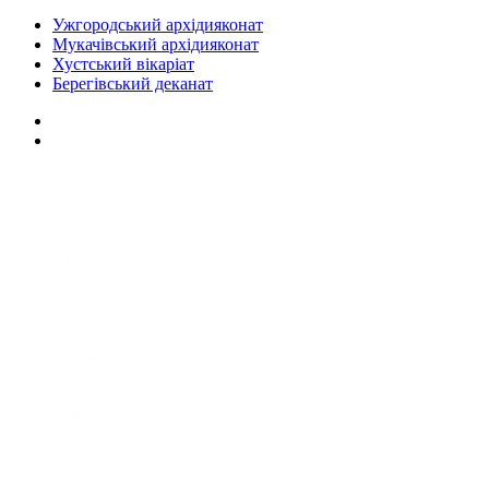
Ужгородський архідияконат
Мукачівський архідияконат
Хустський вікаріат
Берегівський деканат