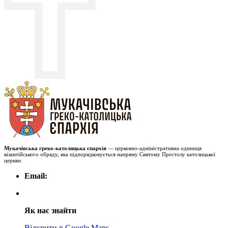
Мукачівська греко-католицька єпархія
— церковно-адміністративна одиниця
візантійського обряду, яка підпорядковується напряму Святому Престолу католицької
церкви.
Email:
Як нас знайти
Відкрити в Google Maps