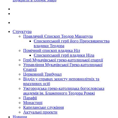
Структура
Правлячий Єпископ Теодор Мацапула
Єпископський герб його Преосвященства
владики Теодора
Помічний єпископ владика Ніл
Єпископський герб владики Ніла
Герб Мукачівської греко-католицької єпархії
Управління Мукачівської Греко-католицької
Єпархії
Церковний Трибунал
Відділ у справах захисту неповнолітніх та
вразливих осіб
Ужгородська греко-католицька богословська
академія ім. Блаженного Теодора Ромжі
Парафії
Монастирі
Капеланське служіння
Актуальні проекти
Новини