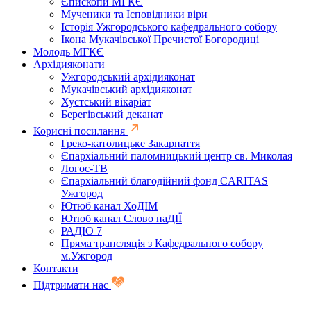
Єпископи МГКЄ
Мученики та Ісповідники віри
Історія Ужгородського кафедрального собору
Ікона Мукачівської Пречистої Богородиці
Молодь МГКЄ
Архідияконати
Ужгородський архідияконат
Мукачівський архідияконат
Хустський вікаріат
Берегівський деканат
Корисні посилання
Греко-католицьке Закарпаття
Єпархіальний паломницький центр св. Миколая
Логос-ТВ
Єпархіальний благодійний фонд CARITAS
Ужгород
Ютюб канал ХоДІМ
Ютюб канал Слово наДІЇ
РАДІО 7
Пряма трансляція з Кафедрального собору
м.Ужгород
Контакти
Підтримати нас