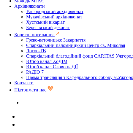
Молодь МГКЄ
Архідияконати
Ужгородський архідияконат
Мукачівський архідияконат
Хустський вікаріат
Берегівський деканат
Корисні посилання
Греко-католицьке Закарпаття
Єпархіальний паломницький центр св. Миколая
Логос-ТВ
Єпархіальний благодійний фонд CARITAS Ужгоро
Ютюб канал ХоДІМ
Ютюб канал Слово наДІЇ
РАДІО 7
Пряма трансляція з Кафедрального собору м.Ужгор
Контакти
Підтримати нас
Задати запитання священику