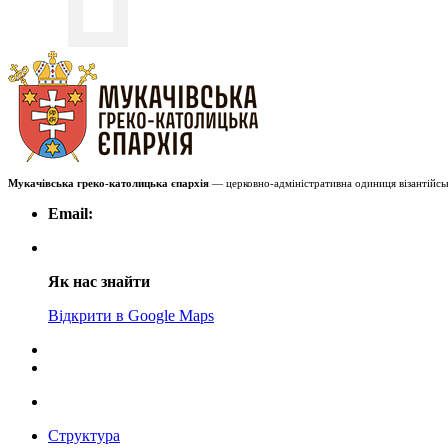
Мукачівська греко-католицька єпархія
— церковно-адміністративна одиниця візантійськ
Email:
Як нас знайти
Відкрити в Google Maps
Структура