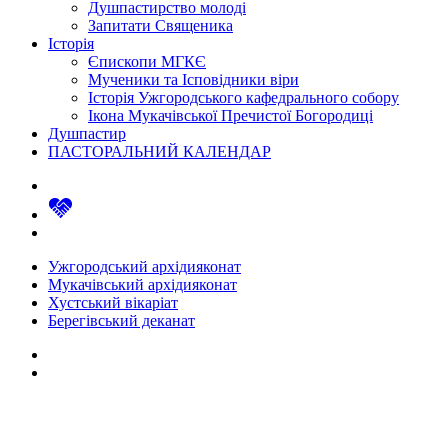
Душпастирство молоді
Запитати Священика
Історія
Єпископи МГКЄ
Мученики та Ісповідники віри
Історія Ужгородського кафедрального собору
Ікона Мукачівської Пречистої Богородиці
Душпастир
ПАСТОРАЛЬНИЙ КАЛЕНДАР
Ужгородський архідияконат
Мукачівський архідияконат
Хустський вікаріат
Берегівський деканат