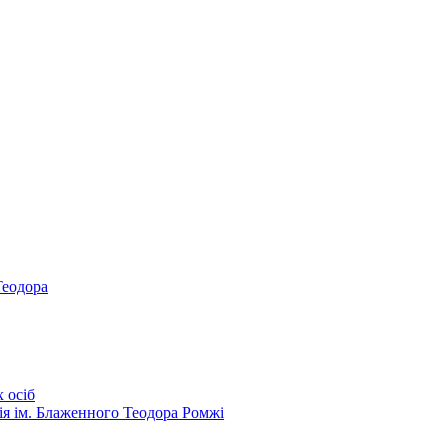
Теодора
 осіб
ія ім. Блаженного Теодора Ромжі