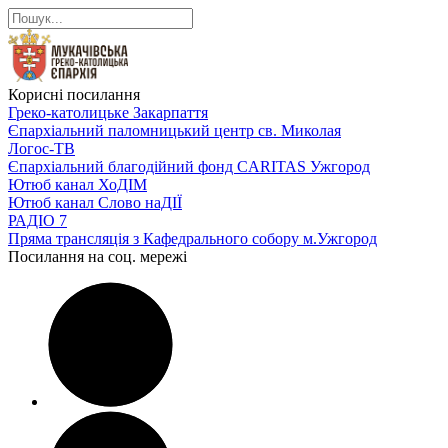
Корисні посилання
Греко-католицьке Закарпаття
Єпархіальний паломницький центр св. Миколая
Логос-ТВ
Єпархіальний благодійний фонд CARITAS Ужгород
Ютюб канал ХоДІМ
Ютюб канал Слово наДІЇ
РАДІО 7
Пряма трансляція з Кафедрального собору м.Ужгород
Посилання на соц. мережі