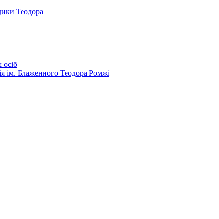
дики Теодора
 осіб
ія ім. Блаженного Теодора Ромжі