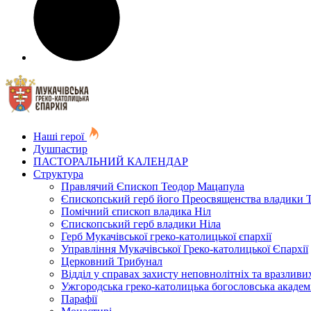
Наші герої
Душпастир
ПАСТОРАЛЬНИЙ КАЛЕНДАР
Структура
Правлячий Єпископ Теодор Мацапула
Єпископський герб його Преосвященства владики 
Помічний єпископ владика Ніл
Єпископський герб владики Ніла
Герб Мукачівської греко-католицької єпархії
Управління Мукачівської Греко-католицької Єпархії
Церковний Трибунал
Відділ у справах захисту неповнолітніх та вразливих
Ужгородська греко-католицька богословська академ
Парафії