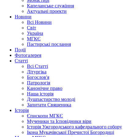
Монастирі
Капеланське служіння
Актуальні проекти
Новини
Всі Новини
Світ
Україна
МГКЄ
Пастирські послання
Події
Фотогалерея
Статті
Всі Статті
Літургіка
Богослов'я
Патрологія
Канонічне право
Наша історія
Душпастирство молоді
Запитати Священика
Історія
Єпископи МГКЄ
Мученики та Ісповідники віри
Історія Ужгородського кафедрального собору
Ікона Мукачівської Пречистої Богородиці