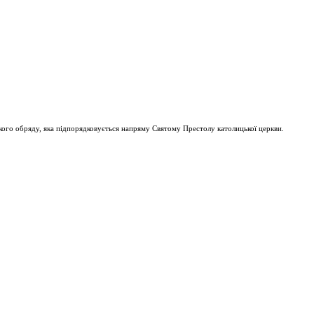
ого обряду, яка підпорядковується напряму Святому Престолу католицької церкви.