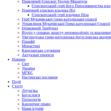
Правлячий Єпископ Теодор Мацапула
Єпископський герб його Преосвященства вла
Помічний єпископ владика Ніл
Єпископський герб владики Ніла
Герб Мукачівської греко-католицької єпархії
Управління Мукачівської Греко-католицької Єпархії
Церковний Трибунал
Відділ у справах захисту неповнолітніх та вразливих
Ужгородська греко-католицька богословська академ
Парафії
Монастирі
Капеланське служіння
Актуальні проекти
Новини
Світ
Україна
МГКЄ
Пастирські послання
Події
Статті
Літургіка
Богослов'я
Патрологія
Канонічне право
Наша історія