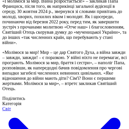
«І молімося за мир. Війна розростається!» – закликав Папа
Франциск, після того, як наприкінці загальної аудієнції в
середу, 30 жовтня 2024 р., звернувся зі словами привітань до
молоді, хворих, похилих віком і молодят. Як і щосереди,
починаючи від березня 2022 року, перед тим, як завершити
зустріч з прочанами молитвою «Отче наш» і благословенням,
Святіший Отець скерував думку до «мученицької України», та
до інших «так численних країн, що перебувають у стані
війни».
«Молімося за мир! Мир – це дар Святого Духа, а війна завжди
– завжди, завжди! – є поразкою. У війні ніхто не перемагає, всі
програють. Молімося за мир, браття і сестри», – наполіг Папа,
розповівши, як напередодні бачив повідомлення про чергові
випадки загибелі численних невинних цивільних. «Яке
відношення до війни мають діти? Сім'ї? Вони є першими
жертвами. Молімося за мир», – втретє закликав Святіший
Отець.
Поділитись
Категорія
Світ