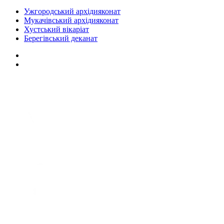
Ужгородський архідияконат
Мукачівський архідияконат
Хустський вікаріат
Берегівський деканат