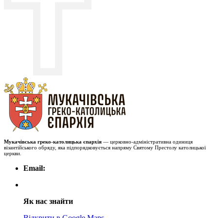
Мукачівська греко-католицька єпархія
— церковно-адміністративна одиниця
візантійського обряду, яка підпорядковується напряму Святому Престолу католицької
церкви.
Email:
Як нас знайти
Відкрити в Google Maps