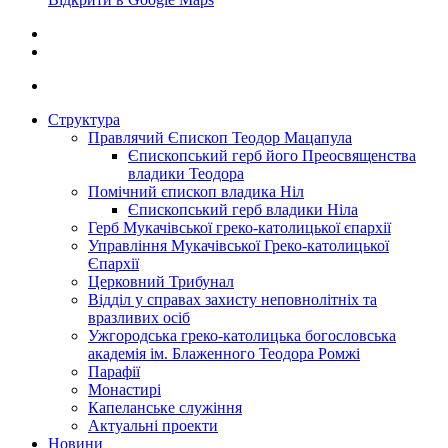
Структура
Правлячий Єпископ Теодор Мацапула
Єпископський герб його Преосвященства
владики Теодора
Помічний єпископ владика Ніл
Єпископський герб владики Ніла
Герб Мукачівської греко-католицької єпархії
Управління Мукачівської Греко-католицької
Єпархії
Церковний Трибунал
Відділ у справах захисту неповнолітніх та
вразливих осіб
Ужгородська греко-католицька богословська
академія ім. Блаженного Теодора Ромжі
Парафії
Монастирі
Капеланське служіння
Актуальні проекти
Новини