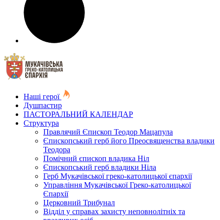
Наші герої
Душпастир
ПАСТОРАЛЬНИЙ КАЛЕНДАР
Структура
Правлячий Єпископ Теодор Мацапула
Єпископський герб його Преосвященства владики
Теодора
Помічний єпископ владика Ніл
Єпископський герб владики Ніла
Герб Мукачівської греко-католицької єпархії
Управління Мукачівської Греко-католицької
Єпархії
Церковний Трибунал
Відділ у справах захисту неповнолітніх та