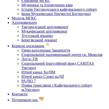
Єпископи МГКЄ
Мученики та Ісповідники віри
Історія Ужгородського кафедрального собору
Ікона Мукачівської Пречистої Богородиці
Молодь МГКЄ
Архідияконати
Ужгородський архідияконат
Мукачівський архідияконат
Хустський вікаріат
Берегівський деканат
Корисні посилання
Греко-католицьке Закарпаття
Єпархіальний паломницький центр св. Миколая
Логос-ТВ
Єпархіальний благодійний фонд CARITAS
Ужгород
Ютюб канал ХоДІМ
Ютюб канал Слово наДІЇ
РАДІО 7
Пряма трансляція з Кафедрального собору
м.Ужгород
Контакти
Підтримати нас