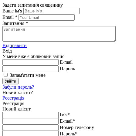
Задати запитання священику
Ваше ім'я
Email
*
Запитання
*
Відправити
Вхід
У мене вже є обліковий запис
E-mail
Пароль
Запам'ятати мене
Увійти
Забули пароль?
Новий клієнт?
Реєстрація
Реєстрація
Новий клієнт
Ім'я*
E-mail*
Номер телефону
Пароль*