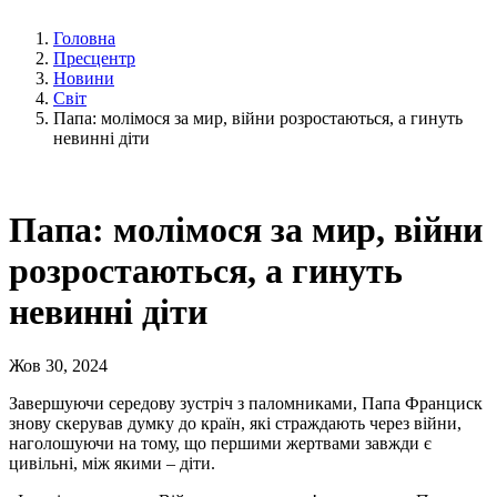
Головна
Пресцентр
Новини
Світ
Папа: молімося за мир, війни розростаються, а гинуть
невинні діти
Папа: молімося за мир, війни
розростаються, а гинуть
невинні діти
Жов 30, 2024
Завершуючи середову зустріч з паломниками, Папа Франциск
знову скерував думку до країн, які страждають через війни,
наголошуючи на тому, що першими жертвами завжди є
цивільні, між якими – діти.