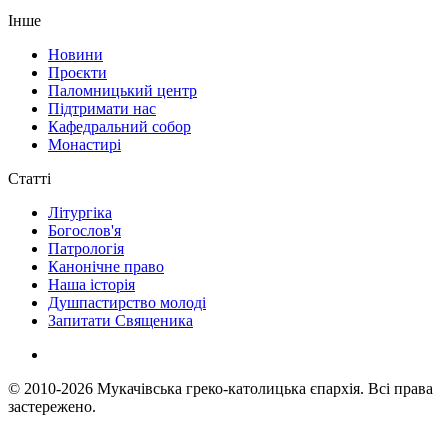
Інше
Новини
Проєкти
Паломницький центр
Підтримати нас
Кафедральний собор
Монастирі
Статті
Літургіка
Богослов'я
Патрологія
Канонічне право
Наша історія
Душпастирство молоді
Запитати Священика
© 2010-2026
Мукачівська греко-католицька єпархія.
Всі права
застережено.