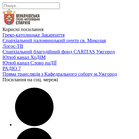
Корисні посилання
Греко-католицьке Закарпаття
Єпархіальний паломницький центр св. Миколая
Логос-ТВ
Єпархіальний благодійний фонд CARITAS Ужгород
Ютюб канал ХоДІМ
Ютюб канал Слово наДІЇ
РАДІО 7
Пряма трансляція з Кафедрального собору м.Ужгород
Посилання на соц. мережі