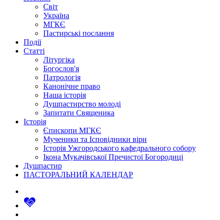
Світ
Україна
МГКЄ
Пастирські послання
Події
Статті
Літургіка
Богослов'я
Патрологія
Канонічне право
Наша історія
Душпастирство молоді
Запитати Священика
Історія
Єпископи МГКЄ
Мученики та Ісповідники віри
Історія Ужгородського кафедрального собору
Ікона Мукачівської Пречистої Богородиці
Душпастир
ПАСТОРАЛЬНИЙ КАЛЕНДАР