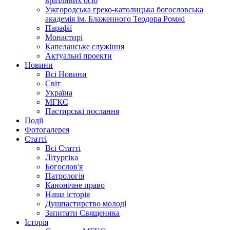
вразливих осіб
Ужгородська греко-католицька богословська
академія ім. Блаженного Теодора Ромжі
Парафії
Монастирі
Капеланське служіння
Актуальні проекти
Новини
Всі Новини
Світ
Україна
МГКЄ
Пастирські послання
Події
Фотогалерея
Статті
Всі Статті
Літургіка
Богослов'я
Патрологія
Канонічне право
Наша історія
Душпастирство молоді
Запитати Священика
Історія