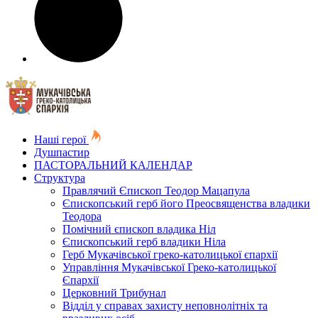
Наші герої
Душпастир
ПАСТОРАЛЬНИЙ КАЛЕНДАР
Структура
Правлячий Єпископ Теодор Мацапула
Єпископський герб його Преосвященства владики
Теодора
Помічний єпископ владика Ніл
Єпископський герб владики Ніла
Герб Мукачівської греко-католицької єпархії
Управління Мукачівської Греко-католицької
Єпархії
Церковний Трибунал
Відділ у справах захисту неповнолітніх та