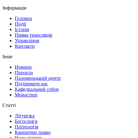
Інформація
Головна
Події
Історія
Пряма трансляція
Управління
Контакти
Інше
Новини
Проєкти
Паломницький центр
Підтримати нас
Кафедральний собор
Монастирі
Статті
Літургіка
Богослов'я
Патрологія
Канонічне право
Наша історія