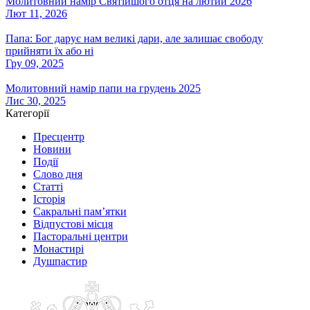
Молитовний намір Святійшого отця на лютий 2026
Лют 11, 2026
Папа: Бог дарує нам великі дари, але залишає свободу
прийняти їх або ні
Гру 09, 2025
Молитовний намір папи на грудень 2025
Лис 30, 2025
Категорії
Пресцентр
Новини
Події
Слово дня
Статті
Історія
Сакральні пам’ятки
Відпустові місця
Пасторальні центри
Монастирі
Душпастир