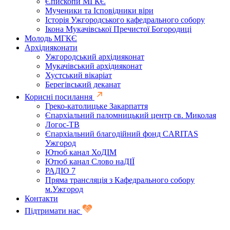
Єпископи МГКЄ
Мученики та Ісповідники віри
Історія Ужгородського кафедрального собору
Ікона Мукачівської Пречистої Богородиці
Молодь МГКЄ
Архідияконати
Ужгородський архідияконат
Мукачівський архідияконат
Хустський вікаріат
Берегівський деканат
Корисні посилання
Греко-католицьке Закарпаття
Єпархіальний паломницький центр св. Миколая
Логос-ТВ
Єпархіальний благодійний фонд CARITAS
Ужгород
Ютюб канал ХоДІМ
Ютюб канал Слово наДІЇ
РАДІО 7
Пряма трансляція з Кафедрального собору
м.Ужгород
Контакти
Підтримати нас