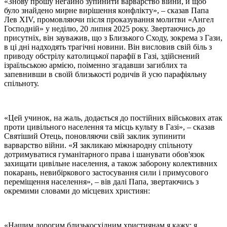
«Знову прошу негайно зупинити варварство війни, й щоб
було знайдено мирне вирішення конфлікту», – сказав Папа
Лев XIV, промовляючи після проказування молитви «Ангел
Господній» у неділю, 20 липня 2025 року. Звертаючись до
присутніх, він зауважив, що з Близького Сходу, зокрема з Гази,
в ці дні надходять трагічні новини. Він висловив свій біль з
приводу обстрілу католицької парафії в Газі, здійснений
ізраїльською армією, поіменно згадавши загиблих та
запевнивши в своїй близькості родичів й усю парафіяльну
спільноту.
«Цей учинок, на жаль, додається до постійних військових атак
проти цивільного населення та місць культу в Газі», – сказав
Святіший Отець, поновляючи свій заклик зупинити
варварство війни. «Я закликаю міжнародну спільноту
дотримуватися гуманітарного права і шанувати обов'язок
захищати цивільне населення, а також заборону колективних
покарань, невибіркового застосування сили і примусового
переміщення населення», – вів далі Папа, звертаючись з
окремими словами до місцевих християн:
«Нашим дорогим близькосхідним християнам я кажу: я