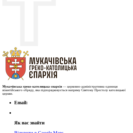
Мукачівська греко-католицька єпархія
— церковно-адміністративна одиниця
візантійського обряду, яка підпорядковується напряму Святому Престолу католицької
церкви.
Email:
Як нас знайти
Відкрити в Google Maps