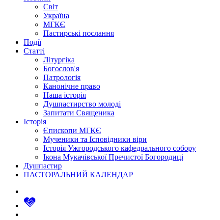
Світ
Україна
МГКЄ
Пастирські послання
Події
Статті
Літургіка
Богослов'я
Патрологія
Канонічне право
Наша історія
Душпастирство молоді
Запитати Священика
Історія
Єпископи МГКЄ
Мученики та Ісповідники віри
Історія Ужгородського кафедрального собору
Ікона Мукачівської Пречистої Богородиці
Душпастир
ПАСТОРАЛЬНИЙ КАЛЕНДАР