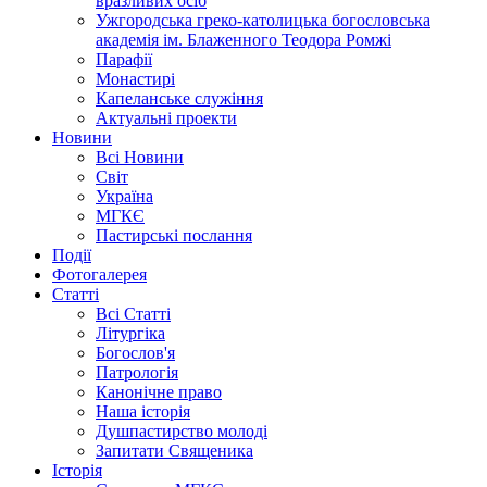
вразливих осіб
Ужгородська греко-католицька богословська
академія ім. Блаженного Теодора Ромжі
Парафії
Монастирі
Капеланське служіння
Актуальні проекти
Новини
Всі Новини
Світ
Україна
МГКЄ
Пастирські послання
Події
Фотогалерея
Статті
Всі Статті
Літургіка
Богослов'я
Патрологія
Канонічне право
Наша історія
Душпастирство молоді
Запитати Священика
Історія