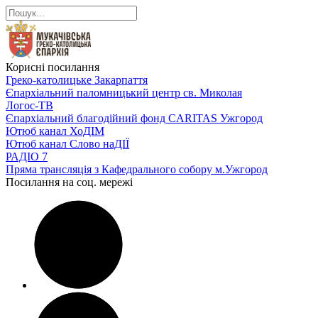
Корисні посилання
Греко-католицьке Закарпаття
Єпархіальний паломницький центр св. Миколая
Логос-ТВ
Єпархіальний благодійний фонд CARITAS Ужгород
Ютюб канал ХоДІМ
Ютюб канал Слово наДІЇ
РАДІО 7
Пряма трансляція з Кафедрального собору м.Ужгород
Посилання на соц. мережі