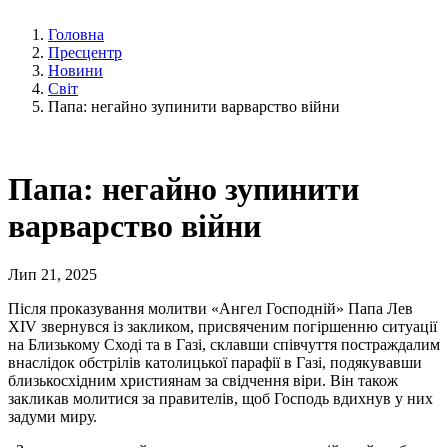
Головна
Пресцентр
Новини
Світ
Папа: негайно зупинити варварство війни
Папа: негайно зупинити
варварство війни
Лип 21, 2025
Після проказування молитви «Ангел Господній» Папа Лев
XIV звернувся із закликом, присвяченим погіршенню ситуації
на Близькому Сході та в Газі, склавши співчуття постраждалим
внаслідок обстрілів католицької парафії в Газі, подякувавши
близькосхідним християнам за свідчення віри. Він також
закликав молитися за правителів, щоб Господь вдихнув у них
задуми миру.