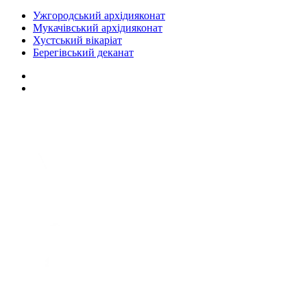
Ужгородський архідияконат
Мукачівський архідияконат
Хустський вікаріат
Берегівський деканат