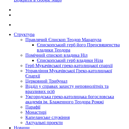
Структура
Правлячий Єпископ Теодор Мацапула
Єпископський герб його Преосвященства
владики Теодора
Помічний єпископ владика Ніл
Єпископський герб владики Ніла
Герб Мукачівської греко-католицької єпархії
Управління Мукачівської Греко-католицької
Єпархії
Церковний Трибунал
Відділ у справах захисту неповнолітніх та
вразливих осіб
Ужгородська греко-католицька богословська
академія ім. Блаженного Теодора Ромжі
Парафії
Монастирі
Капеланське служіння
Актуальні проекти
Новини