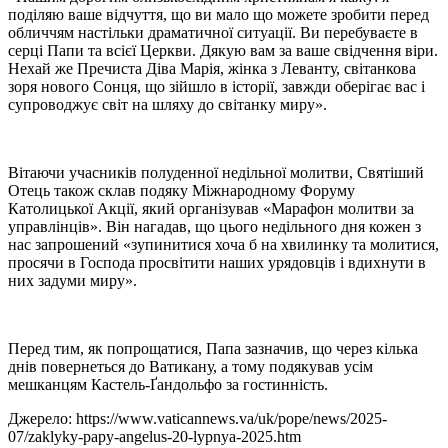
поділяю ваше відчуття, що ви мало що можете зробити перед
обличчям настільки драматичної ситуації. Ви перебуваєте в
серці Папи та всієї Церкви. Дякую вам за ваше свідчення віри.
Нехай же Пречиста Діва Марія, жінка з Леванту, світанкова
зоря нового Сонця, що зійшло в історії, завжди оберігає вас і
супроводжує світ на шляху до світанку миру».
Вітаючи учасників полуденної недільної молитви, Святіший
Отець також склав подяку Міжнародному Форуму
Католицької Акції, який організував «Марафон молитви за
управлінців». Він нагадав, що цього недільного дня кожен з
нас запрошений «зупинитися хоча б на хвилинку та молитися,
просячи в Господа просвітити наших урядовців і вдихнути в
них задуми миру».
Перед тим, як попрощатися, Папа зазначив, що через кілька
днів повернеться до Ватикану, а тому подякував усім
мешканцям Кастель-Ґандольфо за гостинність.
Джерело: https://www.vaticannews.va/uk/pope/news/2025-
07/zaklyky-papy-angelus-20-lypnya-2025.htm