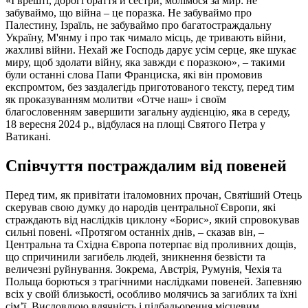
«І врешті, дорогі браття й сестри, молімося за мир: не
забуваймо, що війна – це поразка. Не забуваймо про
Палестину, Ізраїль, не забуваймо про багатостраждальну
Україну, М'янму і про так чимало місць, де тривають війни,
жахливі війни. Нехай же Господь дарує усім серце, яке шукає
миру, щоб здолати війну, яка завжди є поразкою», – такими
були останні слова Папи Франциска, які він промовив
експромтом, без заздалегідь приготованого тексту, перед тим
як проказуванням молитви «Отче наш» і своїм
благословенням завершити загальну аудієнцію, яка в середу,
18 вересня 2024 р., відбулася на площі Святого Петра у
Ватикані.
Співчуття постраждалим від повеней
Перед тим, як привітати італомовних прочан, Святіший Отець
скерував свою думку до народів центральної Європи, які
страждають від наслідків циклону «Борис», який спровокував
сильні повені. «Протягом останніх днів, – сказав він, –
Центральна та Східна Європа потерпає від проливних дощів,
що спричинили загибель людей, зникнення безвісти та
величезні руйнування. Зокрема, Австрія, Румунія, Чехія та
Польща борються з трагічними наслідками повеней. Запевняю
всіх у своїй близькості, особливо молячись за загиблих та їхні
сім’ї. Висловлюю вдячність і підбадьорення місцевим