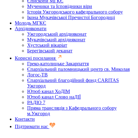
Єпископи МГКЄ
Мученики та Ісповідники віри
Історія Ужгородського кафедрального собору
Ікона Мукачівської Пречистої Богородиці
Молодь МГКЄ
Архідияконати
Ужгородський архідияконат
Мукачівський архідияконат
Хустський вікаріат
Берегівський деканат
Корисні посилання
Греко-католицьке Закарпаття
Єпархіальний паломницький центр св. Миколая
Логос-ТВ
Єпархіальний благодійний фонд CARITAS
Ужгород
Ютюб канал ХоДІМ
Ютюб канал Слово наДІЇ
РАДІО 7
Пряма трансляція з Кафедрального собору
м.Ужгород
Контакти
Підтримати нас