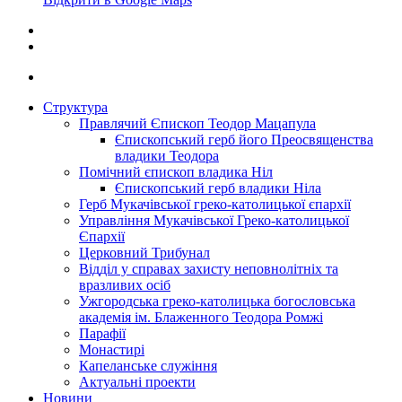
Структура
Правлячий Єпископ Теодор Мацапула
Єпископський герб його Преосвященства
владики Теодора
Помічний єпископ владика Ніл
Єпископський герб владики Ніла
Герб Мукачівської греко-католицької єпархії
Управління Мукачівської Греко-католицької
Єпархії
Церковний Трибунал
Відділ у справах захисту неповнолітніх та
вразливих осіб
Ужгородська греко-католицька богословська
академія ім. Блаженного Теодора Ромжі
Парафії
Монастирі
Капеланське служіння
Актуальні проекти
Новини