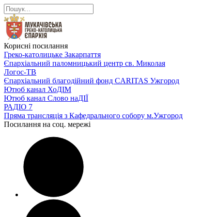
Корисні посилання
Греко-католицьке Закарпаття
Єпархіальний паломницький центр св. Миколая
Логос-ТВ
Єпархіальний благодійний фонд CARITAS Ужгород
Ютюб канал ХоДІМ
Ютюб канал Слово наДІЇ
РАДІО 7
Пряма трансляція з Кафедрального собору м.Ужгород
Посилання на соц. мережі