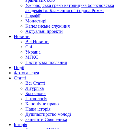
вразливих осіб
Ужгородська греко-католицька богословська
академія ім. Блаженного Теодора Ромжі
Парафії
Монастирі
Капеланське служіння
Актуальні проекти
Новини
Всі Новини
Світ
Україна
МГКЄ
Пастирські послання
Події
Фотогалерея
Статті
Всі Статті
Літургіка
Богослов'я
Патрологія
Канонічне право
Наша історія
Душпастирство молоді
Запитати Священика
Історія