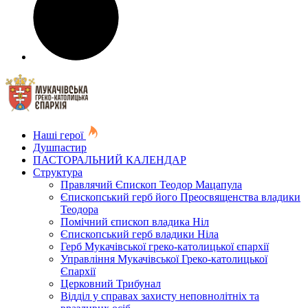
Наші герої
Душпастир
ПАСТОРАЛЬНИЙ КАЛЕНДАР
Структура
Правлячий Єпископ Теодор Мацапула
Єпископський герб його Преосвященства владики
Теодора
Помічний єпископ владика Ніл
Єпископський герб владики Ніла
Герб Мукачівської греко-католицької єпархії
Управління Мукачівської Греко-католицької
Єпархії
Церковний Трибунал
Відділ у справах захисту неповнолітніх та