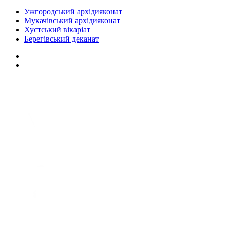
Ужгородський архідияконат
Мукачівський архідияконат
Хустський вікаріат
Берегівський деканат