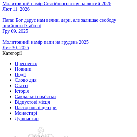
Молитовний намір Святійшого отця на лютий 2026
Лют 11, 2026
Папа: Бог дарує нам великі дари, але залишає свободу
прийняти їх або ні
Гру 09, 2025
Молитовний намір папи на грудень 2025
Лис 30, 2025
Категорії
Пресцентр
Новини
Події
Слово дня
Статті
Історія
Сакральні пам’ятки
Відпустові місця
Пасторальні центри
Монастирі
Душпастир