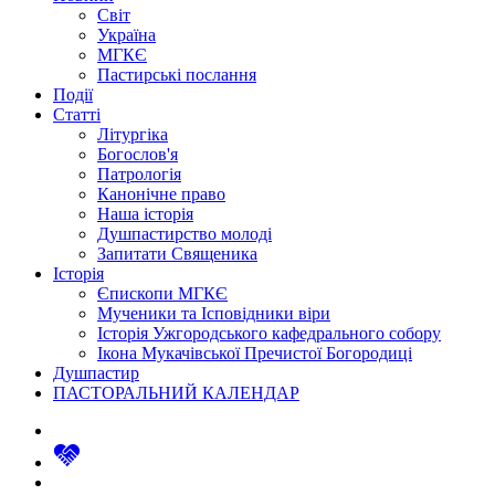
Світ
Україна
МГКЄ
Пастирські послання
Події
Статті
Літургіка
Богослов'я
Патрологія
Канонічне право
Наша історія
Душпастирство молоді
Запитати Священика
Історія
Єпископи МГКЄ
Мученики та Ісповідники віри
Історія Ужгородського кафедрального собору
Ікона Мукачівської Пречистої Богородиці
Душпастир
ПАСТОРАЛЬНИЙ КАЛЕНДАР