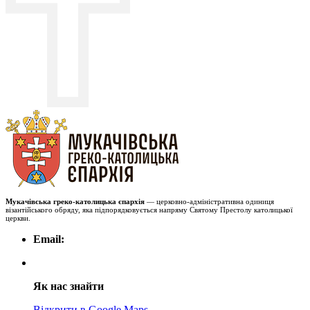
Мукачівська греко-католицька єпархія
— церковно-адміністративна одиниця
візантійського обряду, яка підпорядковується напряму Святому Престолу католицької
церкви.
Email:
Як нас знайти
Відкрити в Google Maps