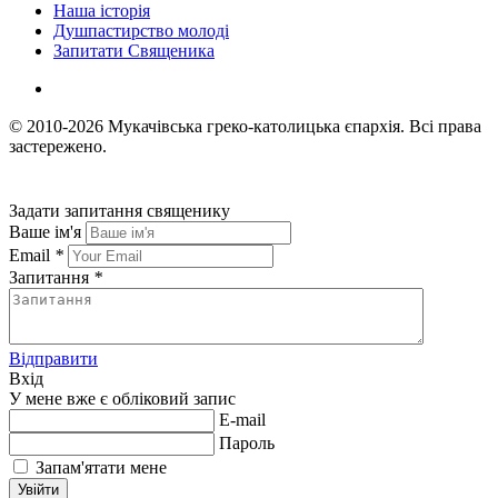
Наша історія
Душпастирство молоді
Запитати Священика
© 2010-2026
Мукачівська греко-католицька єпархія.
Всі права
застережено.
Задати запитання священику
Ваше ім'я
Email
*
Запитання
*
Відправити
Вхід
У мене вже є обліковий запис
E-mail
Пароль
Запам'ятати мене
Увійти