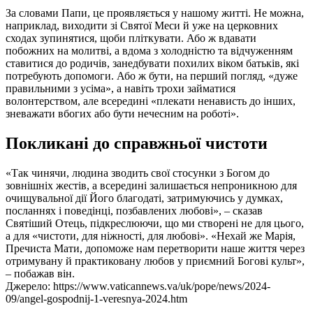
За словами Папи, це проявляється у нашому житті. Не можна,
наприклад, виходити зі Святої Меси й уже на церковних
сходах зупинятися, щоби пліткувати. Або ж вдавати
побожних на молитві, а вдома з холодністю та відчуженням
ставитися до родичів, занедбувати похилих віком батьків, які
потребують допомоги. Або ж бути, на перший погляд, «дуже
правильними з усіма», а навіть трохи займатися
волонтерством, але всередині «плекати ненависть до інших,
зневажати вбогих або бути нечесним на роботі».
Покликані до справжньої чистоти
«Так чинячи, людина зводить свої стосунки з Богом до
зовнішніх жестів, а всередині залишається непроникною для
очищувальної дії Його благодаті, затримуючись у думках,
посланнях і поведінці, позбавлених любові», – сказав
Святіший Отець, підкреслюючи, що ми створені не для цього,
а для «чистоти, для ніжності, для любові». «Нехай же Марія,
Пречиста Мати, допоможе нам перетворити наше життя через
отримувану й практиковану любов у приємний Богові культ»,
– побажав він.
Джерело: https://www.vaticannews.va/uk/pope/news/2024-
09/angel-gospodnij-1-veresnya-2024.htm