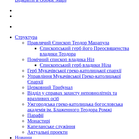
Структура
Правлячий Єпископ Теодор Мацапула
Єпископський герб його Преосвященства
владики Теодора
Помічний єпископ владика Ніл
Єпископський герб владики Ніла
Герб Мукачівської греко-католицької єпархії
Управління Мукачівської Греко-католицької
Єпархії
Церковний Трибунал
Відділ у справах захисту неповнолітніх та
вразливих осіб
Ужгородська греко-католицька богословська
академія ім. Блаженного Теодора Ромжі
Парафії
Монастирі
Капеланське служіння
Актуальні проекти
Новини