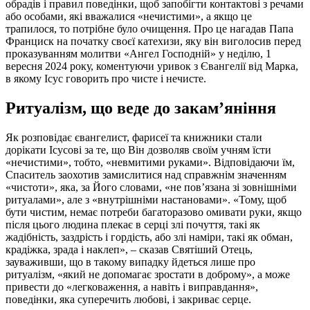
обрадів і правил поведінки, щоб запобігти контактові з речами
або особами, які вважалися «нечистими», а якщо це
трапилося, то потрібне було очищення. Про це нагадав Папа
Франциск на початку своєї катехизи, яку він виголосив перед
проказуванням молитви «Ангел Господній» у неділю, 1
вересня 2024 року, коментуючи уривок з Євангелії від Марка,
в якому Ісус говорить про чисте і нечисте.
Ритуалізм, що веде до закам’яніння
Як розповідає євангелист, фарисеї та книжники стали
дорікати Ісусові за те, що Він дозволяв своїм учням їсти
«нечистими», тобто, «невмитими руками». Відповідаючи їм,
Спаситель заохотив замислитися над справжнім значенням
«чистоти», яка, за Його словами, «не пов’язана зі зовнішніми
ритуалами», але з «внутрішніми настановами». «Тому, щоб
бути чистим, немає потреби багаторазово омивати руки, якщо
після цього людина плекає в серці злі почуття, такі як
жадібність, заздрість і гордість, або злі наміри, такі як обман,
крадіжка, зрада і наклеп», – сказав Святіший Отець,
зауваживши, що в такому випадку йдеться лише про
ритуалізм, «який не допомагає зростати в доброму», а може
привести до «легковаження, а навіть і виправдання»,
поведінки, яка суперечить любові, і закриває серце.