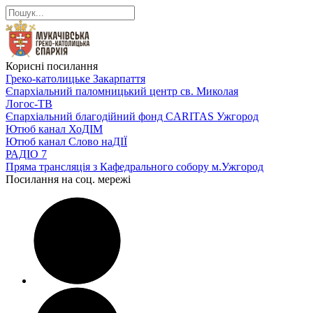
Корисні посилання
Греко-католицьке Закарпаття
Єпархіальний паломницький центр св. Миколая
Логос-ТВ
Єпархіальний благодійний фонд CARITAS Ужгород
Ютюб канал ХоДІМ
Ютюб канал Слово наДІЇ
РАДІО 7
Пряма трансляція з Кафедрального собору м.Ужгород
Посилання на соц. мережі