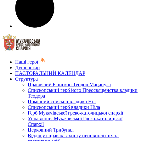
Наші герої
Душпастир
ПАСТОРАЛЬНИЙ КАЛЕНДАР
Структура
Правлячий Єпископ Теодор Мацапула
Єпископський герб його Преосвященства владики
Теодора
Помічний єпископ владика Ніл
Єпископський герб владики Ніла
Герб Мукачівської греко-католицької єпархії
Управління Мукачівської Греко-католицької
Єпархії
Церковний Трибунал
Відділ у справах захисту неповнолітніх та