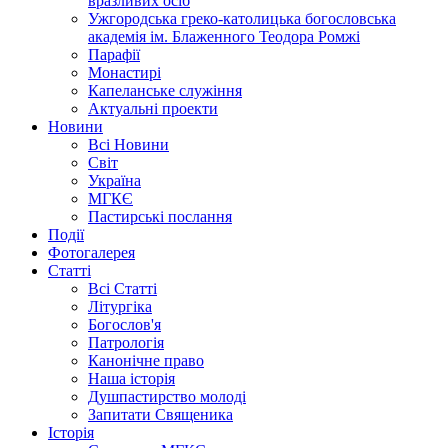
вразливих осіб
Ужгородська греко-католицька богословська
академія ім. Блаженного Теодора Ромжі
Парафії
Монастирі
Капеланське служіння
Актуальні проекти
Новини
Всі Новини
Світ
Україна
МГКЄ
Пастирські послання
Події
Фотогалерея
Статті
Всі Статті
Літургіка
Богослов'я
Патрологія
Канонічне право
Наша історія
Душпастирство молоді
Запитати Священика
Історія