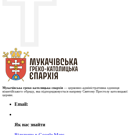
Мукачівська греко-католицька єпархія
— церковно-адміністративна одиниця
візантійського обряду, яка підпорядковується напряму Святому Престолу католицької
церкви.
Email:
Як нас знайти
Відкрити в Google Maps