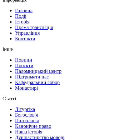
Головна
Події
Історія
Пряма трансляція
Управління
Контакти
Інше
Новини
Проєкти
Паломницький центр
Підтримати нас
Кафедральний собор
Монастирі
Статті
Літургіка
Богослов'я
Патрологія
Канонічне право
Наша історія
Душпастирство молоді