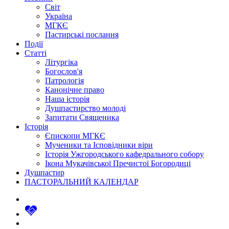
Світ
Україна
МГКЄ
Пастирські послання
Події
Статті
Літургіка
Богослов'я
Патрологія
Канонічне право
Наша історія
Душпастирство молоді
Запитати Священика
Історія
Єпископи МГКЄ
Мученики та Ісповідники віри
Історія Ужгородського кафедрального собору
Ікона Мукачівської Пречистої Богородиці
Душпастир
ПАСТОРАЛЬНИЙ КАЛЕНДАР