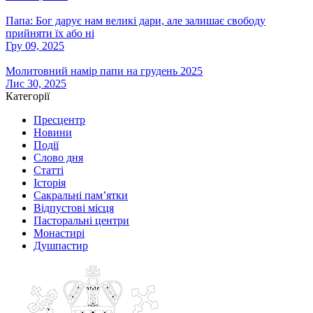
Папа: Бог дарує нам великі дари, але залишає свободу
прийняти їх або ні
Гру 09, 2025
Молитовний намір папи на грудень 2025
Лис 30, 2025
Категорії
Пресцентр
Новини
Події
Слово дня
Статті
Історія
Сакральні пам’ятки
Відпустові місця
Пасторальні центри
Монастирі
Душпастир