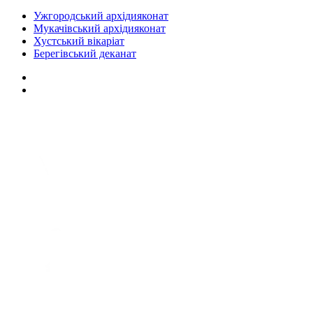
Ужгородський архідияконат
Мукачівський архідияконат
Хустський вікаріат
Берегівський деканат