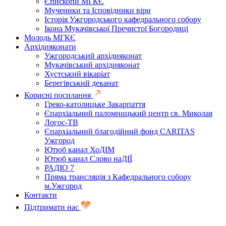
Єпископи МГКЄ
Мученики та Ісповідники віри
Історія Ужгородського кафедрального собору
Ікона Мукачівської Пречистої Богородиці
Молодь МГКЄ
Архідияконати
Ужгородський архідияконат
Мукачівський архідияконат
Хустський вікаріат
Берегівський деканат
Корисні посилання
Греко-католицьке Закарпаття
Єпархіальний паломницький центр св. Миколая
Логос-ТВ
Єпархіальний благодійний фонд CARITAS
Ужгород
Ютюб канал ХоДІМ
Ютюб канал Слово наДІЇ
РАДІО 7
Пряма трансляція з Кафедрального собору
м.Ужгород
Контакти
Підтримати нас