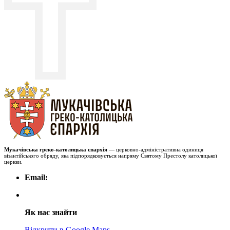
Мукачівська греко-католицька єпархія
— церковно-адміністративна одиниця
візантійського обряду, яка підпорядковується напряму Святому Престолу католицької
церкви.
Email:
Як нас знайти
Відкрити в Google Maps