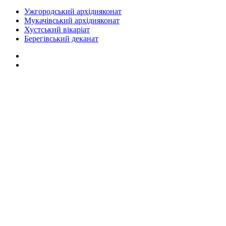
Ужгородський архідияконат
Мукачівський архідияконат
Хустський вікаріат
Берегівський деканат