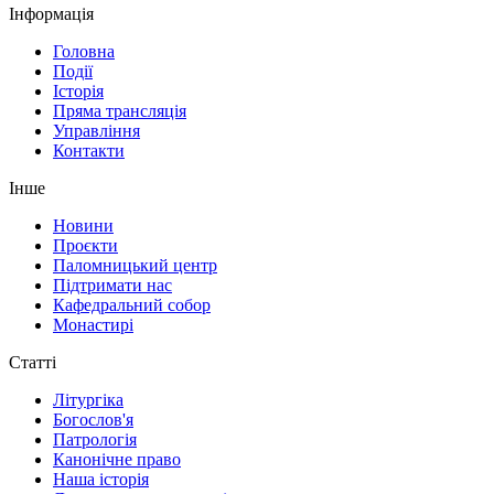
Інформація
Головна
Події
Історія
Пряма трансляція
Управління
Контакти
Інше
Новини
Проєкти
Паломницький центр
Підтримати нас
Кафедральний собор
Монастирі
Статті
Літургіка
Богослов'я
Патрологія
Канонічне право
Наша історія