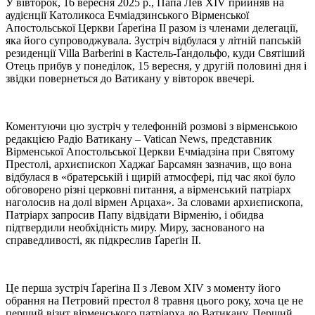
У вівторок, 16 вересня 2025 р., Папа Лев XIV прийняв на
аудієнції Католикоса Ечміадзинського Вірменської
Апостольської Церкви Ґареґіна ІІ разом із членами делегації,
яка його супроводжувала. Зустріч відбулася у літній папській
резиденції Villa Barberini в Кастель-Ґандольфо, куди Святіший
Отець прибув у понеділок, 15 вересня, у другій половині дня і
звідки повернеться до Ватикану у вівторок ввечері.
Коментуючи цю зустріч у телефонній розмові з вірменською
редакцією Радіо Ватикану – Vatican News, представник
Вірменської Апостольської Церкви Ечміадзіна при Святому
Престолі, архиєпископ Хаджаґ Барсамян зазначив, що вона
відбулася в «братерській і щирій атмосфері, під час якої було
обговорено різні церковні питання, а вірменський патріарх
наголосив на долі вірмен Арцаха». За словами архиєпископа,
Патріарх запросив Папу відвідати Вірменію, і обидва
підтвердили необхідність миру. Миру, заснованого на
справедливості, як підкреслив Ґареґін II.
Це перша зустріч Ґареґіна II з Левом XIV з моменту його
обрання на Петровий престол 8 травня цього року, хоча це не
перший візит вірменського патріарха до Ватикану. Перший