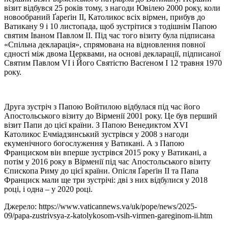
візит відбувся 25 років тому, з нагоди Ювілею 2000 року, коли
новообраний Ґареґін II, Католикос всіх вірмен, прибув до
Ватикану 9 і 10 листопада, щоб зустрітися з тодішнім Папою
святим Іваном Павлом II. Під час того візиту була підписана
«Спільна декларація», спрямована на відновлення повної
єдності між двома Церквами, на основі декларації, підписаної
Святим Павлом VI і Його Святістю Васґеном I 12 травня 1970
року.
Друга зустріч з Папою Войтилою відбулася під час його
Апостольського візиту до Вірменії 2001 року. Це був перший
візит Папи до цієї країни. З Папою Венедиктом XVI
Католикос Ечміадзинський зустрівся у 2008 з нагоди
екуменічного богослуження у Ватикані. А з Папою
Франциском він вперше зустрівся 2015 року у Ватикані, а
потім у 2016 року в Вірменії під час Апостольського візиту
Єпископа Риму до цієї країни. Опісля Ґареґін II та Папа
Франциск мали ще три зустрічі: дві з них відбулися у 2018
році, і одна – у 2020 році.
Джерело: https://www.vaticannews.va/uk/pope/news/2025-
09/papa-zustrivsya-z-katolykosom-vsih-virmen-gareginom-ii.htm