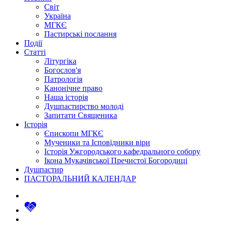
Світ
Україна
МГКЄ
Пастирські послання
Події
Статті
Літургіка
Богослов'я
Патрологія
Канонічне право
Наша історія
Душпастирство молоді
Запитати Священика
Історія
Єпископи МГКЄ
Мученики та Ісповідники віри
Історія Ужгородського кафедрального собору
Ікона Мукачівської Пречистої Богородиці
Душпастир
ПАСТОРАЛЬНИЙ КАЛЕНДАР