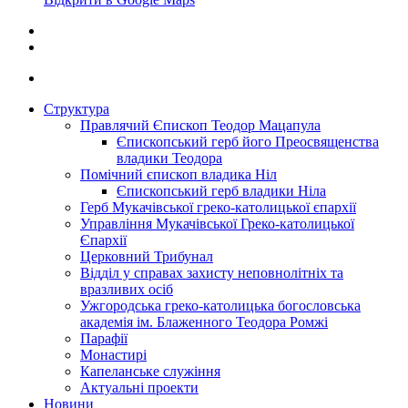
Структура
Правлячий Єпископ Теодор Мацапула
Єпископський герб його Преосвященства
владики Теодора
Помічний єпископ владика Ніл
Єпископський герб владики Ніла
Герб Мукачівської греко-католицької єпархії
Управління Мукачівської Греко-католицької
Єпархії
Церковний Трибунал
Відділ у справах захисту неповнолітніх та
вразливих осіб
Ужгородська греко-католицька богословська
академія ім. Блаженного Теодора Ромжі
Парафії
Монастирі
Капеланське служіння
Актуальні проекти
Новини