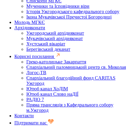
Єпископи МГКЄ
Мученики та Ісповідники віри
Історія Ужгородського кафедрального собору
Ікона Мукачівської Пречистої Богородиці
Молодь МГКЄ
Архідияконати
Ужгородський архідияконат
Мукачівський архідияконат
Хустський вікаріат
Берегівський деканат
Корисні посилання
Греко-католицьке Закарпаття
Єпархіальний паломницький центр св. Миколая
Логос-ТВ
Єпархіальний благодійний фонд CARITAS
Ужгород
Ютюб канал ХоДІМ
Ютюб канал Слово наДІЇ
РАДІО 7
Пряма трансляція з Кафедрального собору
м.Ужгород
Контакти
Підтримати нас