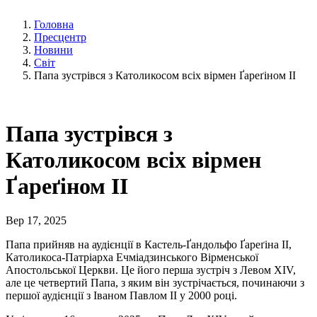
Головна
Пресцентр
Новини
Світ
Папа зустрівся з Католикосом всіх вірмен Ґареґіном II
Папа зустрівся з
Католикосом всіх вірмен
Ґареґіном II
Вер 17, 2025
Папа прийняв на аудієнції в Кастель-Ґандольфо Ґареґіна II,
Католикоса-Патріарха Ечміадзинського Вірменської
Апостольської Церкви. Це його перша зустріч з Левом XIV,
але це четвертий Папа, з яким він зустрічається, починаючи з
першої аудієнції з Іваном Павлом II у 2000 році.