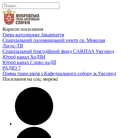
Корисні посилання
Греко-католицьке Закарпаття
Єпархіальний паломницький центр св. Миколая
Логос-ТВ
Єпархіальний благодійний фонд CARITAS Ужгород
Ютюб канал ХоДІМ
Ютюб канал Слово наДІЇ
РАДІО 7
Пряма трансляція з Кафедрального собору м.Ужгород
Посилання на соц. мережі