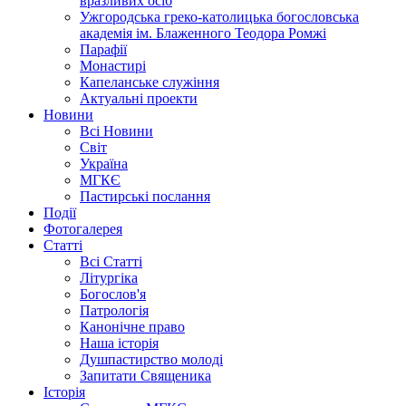
вразливих осіб
Ужгородська греко-католицька богословська
академія ім. Блаженного Теодора Ромжі
Парафії
Монастирі
Капеланське служіння
Актуальні проекти
Новини
Всі Новини
Світ
Україна
МГКЄ
Пастирські послання
Події
Фотогалерея
Статті
Всі Статті
Літургіка
Богослов'я
Патрологія
Канонічне право
Наша історія
Душпастирство молоді
Запитати Священика
Історія