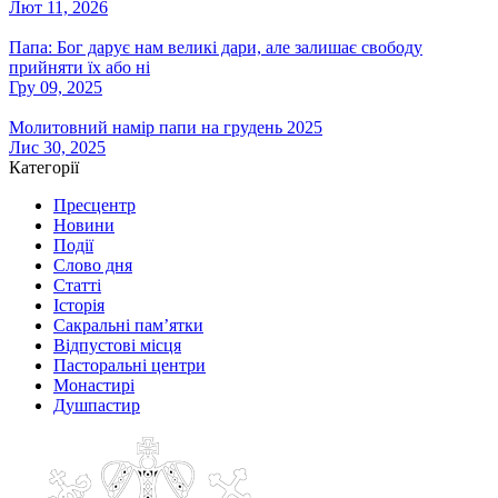
Лют 11, 2026
Папа: Бог дарує нам великі дари, але залишає свободу
прийняти їх або ні
Гру 09, 2025
Молитовний намір папи на грудень 2025
Лис 30, 2025
Категорії
Пресцентр
Новини
Події
Слово дня
Статті
Історія
Сакральні пам’ятки
Відпустові місця
Пасторальні центри
Монастирі
Душпастир