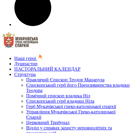
Наші герої
Душпастир
ПАСТОРАЛЬНИЙ КАЛЕНДАР
Структура
Правлячий Єпископ Теодор Мацапула
Єпископський герб його Преосвященства владики
Теодора
Помічний єпископ владика Ніл
Єпископський герб владики Ніла
Герб Мукачівської греко-католицької єпархії
Управління Мукачівської Греко-католицької
Єпархії
Церковний Трибунал
Відділ у справах захисту неповнолітніх та