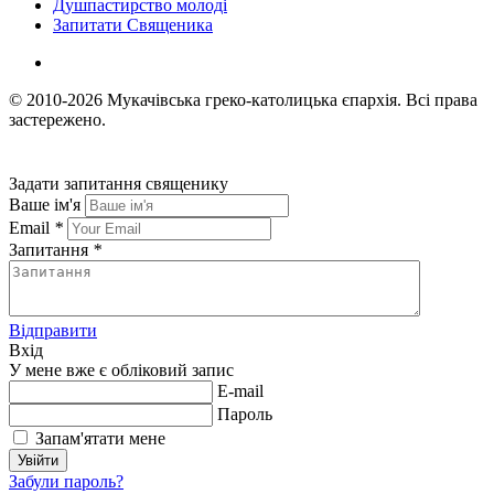
Душпастирство молоді
Запитати Священика
© 2010-2026
Мукачівська греко-католицька єпархія.
Всі права
застережено.
Задати запитання священику
Ваше ім'я
Email
*
Запитання
*
Відправити
Вхід
У мене вже є обліковий запис
E-mail
Пароль
Запам'ятати мене
Увійти
Забули пароль?