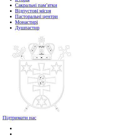
Сакральні пам’ятки
Відпустові місця
Пасторальні центри
Монастирі
Душпастир
Підтримати нас