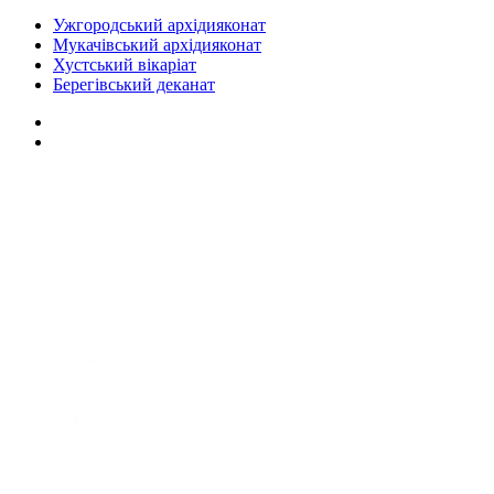
Ужгородський архідияконат
Мукачівський архідияконат
Хустський вікаріат
Берегівський деканат