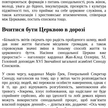
повторюються: формація з питань синодальності, роль жінок,
молоді, увага до бідних, інкультурація, прозорість і культура
підзвітності тих, хто приймає на себе церковне служіння, а
також катехизація і християнське втаємничення, співпраця
між Церквами, постать єпископа тощо.
Вчитися бути Церквою в дорозі
«Більшість звітів свідчать про радість пройденого шляху, який
дав нове життя багатьом місцевим громадам, а також
спровокував значні зміни в їхньому способі життя та
церковного буття. Насіння синодальної Церкви вже
проростає!» – наголошує кардинал Жан-Клод Оллеріш, SJ,
Голоіний доповідач XVI Звичайної загальної асамблеї Синоду
Єпископів.
У свою чергу, кардинал Маріо Ґрек, Генеральний Секретар
Синоду, наголосив на тому, що у звітах часто розповідається
про досвід людей, які пережили особисте навернення, однак є
й ті, що досі відчувають розгубленість, занепокоєння або
тривогу. «Зокрема, існує побоювання, що надіслане не буде
сприйняте серйозно, або що ідеології та лобі деяких вірних
можуть використати синодальний процес, щоб нав’язати
власний порядок денний», – ділиться він, додаючи: «Ось чому