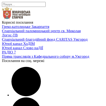
Корисні посилання
Греко-католицьке Закарпаття
Єпархіальний паломницький центр св. Миколая
Логос-ТВ
Єпархіальний благодійний фонд CARITAS Ужгород
Ютюб канал ХоДІМ
Ютюб канал Слово наДІЇ
РАДІО 7
Пряма трансляція з Кафедрального собору м.Ужгород
Посилання на соц. мережі