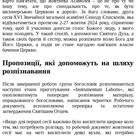
варто пам'ятати, що жовтнева Асамблея – це не про ту чи
іншу тему, але про синодальність, про те, як бути
місіонерською Церквою в дорозі». За його словами, друга
сесія XVI Звичайної загальної асамблеї Синоду Єпископів, яка
відбуватиметься протягом 2-27 жовтня 2024 року, сприятиме
тому, щоб її учасники донесли голос Божого люду, з якого
вони походять. У такий спосіб, з допомогою Святого Духа, а
також своїх братів й сестер, можна розпізнати волю Бога для
Його Церкви, а подія не стане нагодою нав'язати власне
бачення Церкви.
Пропозиції, які допоможуть на шляху
розпізнавання
Після завершеної роботи групи богословів розпочинаються
наступні етапи приготування «Instrumentum Laboris», які
охоплюватимуть попереднє розпізнання матеріалу,
опрацьованого богословами, написання чернетки Робочого
документу, всеохоплююча перевірка та остаточне
затвердження Святішим Отцем.
«Якщо для першої сесії важливо було висвітлити широке коло
тем, які потребують розгляду, то робочий документ жовтневої
сесії має на меті висвітлити деякі вузли, які потрібно