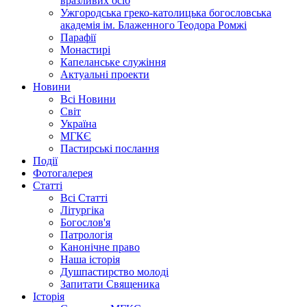
вразливих осіб
Ужгородська греко-католицька богословська
академія ім. Блаженного Теодора Ромжі
Парафії
Монастирі
Капеланське служіння
Актуальні проекти
Новини
Всі Новини
Світ
Україна
МГКЄ
Пастирські послання
Події
Фотогалерея
Статті
Всі Статті
Літургіка
Богослов'я
Патрологія
Канонічне право
Наша історія
Душпастирство молоді
Запитати Священика
Історія