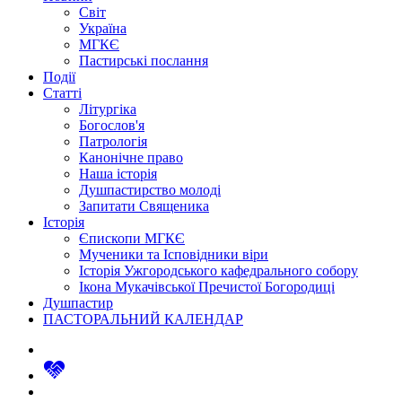
Світ
Україна
МГКЄ
Пастирські послання
Події
Статті
Літургіка
Богослов'я
Патрологія
Канонічне право
Наша історія
Душпастирство молоді
Запитати Священика
Історія
Єпископи МГКЄ
Мученики та Ісповідники віри
Історія Ужгородського кафедрального собору
Ікона Мукачівської Пречистої Богородиці
Душпастир
ПАСТОРАЛЬНИЙ КАЛЕНДАР