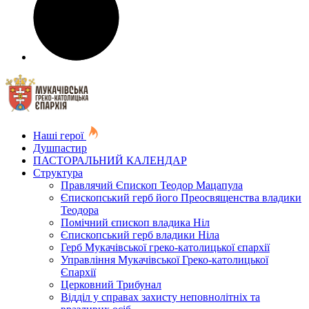
Наші герої
Душпастир
ПАСТОРАЛЬНИЙ КАЛЕНДАР
Структура
Правлячий Єпископ Теодор Мацапула
Єпископський герб його Преосвященства владики
Теодора
Помічний єпископ владика Ніл
Єпископський герб владики Ніла
Герб Мукачівської греко-католицької єпархії
Управління Мукачівської Греко-католицької
Єпархії
Церковний Трибунал
Відділ у справах захисту неповнолітніх та