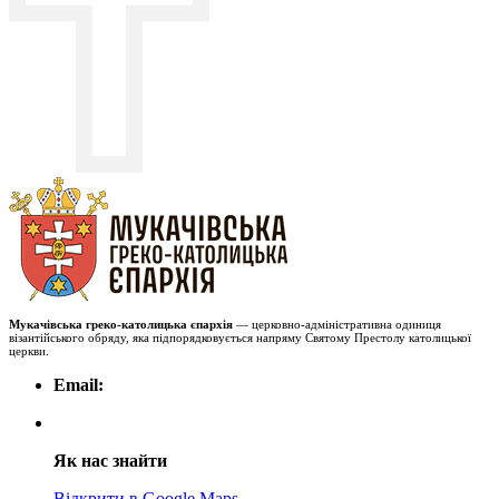
Мукачівська греко-католицька єпархія
— церковно-адміністративна одиниця
візантійського обряду, яка підпорядковується напряму Святому Престолу католицької
церкви.
Email:
Як нас знайти
Відкрити в Google Maps