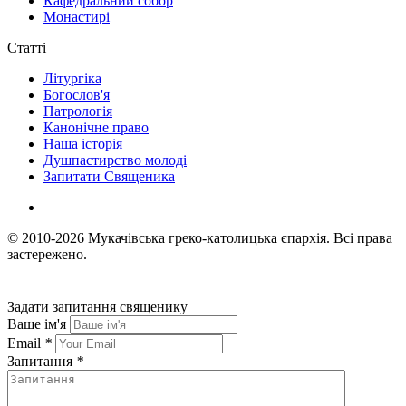
Кафедральний собор
Монастирі
Статті
Літургіка
Богослов'я
Патрологія
Канонічне право
Наша історія
Душпастирство молоді
Запитати Священика
© 2010-2026
Мукачівська греко-католицька єпархія.
Всі права
застережено.
Задати запитання священику
Ваше ім'я
Email
*
Запитання
*