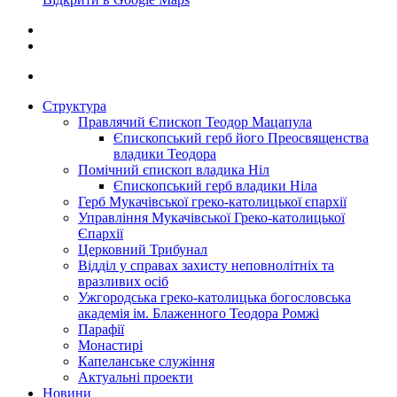
Структура
Правлячий Єпископ Теодор Мацапула
Єпископський герб його Преосвященства
владики Теодора
Помічний єпископ владика Ніл
Єпископський герб владики Ніла
Герб Мукачівської греко-католицької єпархії
Управління Мукачівської Греко-католицької
Єпархії
Церковний Трибунал
Відділ у справах захисту неповнолітніх та
вразливих осіб
Ужгородська греко-католицька богословська
академія ім. Блаженного Теодора Ромжі
Парафії
Монастирі
Капеланське служіння
Актуальні проекти
Новини