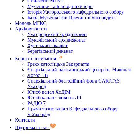
Єпископи МГКЄ
Мученики та Ісповідники віри
Історія Ужгородського кафедрального собору
Ікона Мукачівської Пречистої Богородиці
Молодь МГКЄ
Архідияконати
Ужгородський архідияконат
Мукачівський архідияконат
Хустський вікаріат
Берегівський деканат
Корисні посилання
Греко-католицьке Закарпаття
Єпархіальний паломницький центр св. Миколая
Логос-ТВ
Єпархіальний благодійний фонд CARITAS
Ужгород
Ютюб канал ХоДІМ
Ютюб канал Слово наДІЇ
РАДІО 7
Пряма трансляція з Кафедрального собору
м.Ужгород
Контакти
Підтримати нас