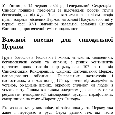
У п’ятницю, 14 червня 2024 р., Генеральний Секретаріат
Синоду поширив прес-реліз за підсумками роботи групи
богословів, які від 4 до 13 червня займалися аналізом плодів
праці, зокрема, місцевих Церков, на основі Підсумкового звіту
першої сесії XVI Звичайної загальної асамблеї Синоду
Єпископів, присвяченої темі синодальності.
Важливі внески для синодальної
Церкви
Група богословів (чоловіки і жінки, єпископи, священики,
богопосвячені особи та миряни) з різних континентів
протягом двох тижнів опрацьовували 107 звітів від
Єпископських Конференцій, Східних Католицьких Церков,
напрацювання об’єднань Генеральних настоятелів і
настоятельок, а також понад 175 зауважень від академічних
установ, об'єднань вірних, окремих спільнот чи людей з
усього світу. Іншим важливим джерелом для аналізу стали
результати нещодавньої міжнародній зустрічі парафіяльних
священників на тему: «Парохи для Синоду».
Як зазначається у комюніке, ці звіти показують Церкву, яка
живе і перебуває в русі. Серед деяких тем, які часто