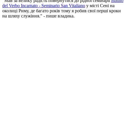
"Мав за велику радість повернутися до рідної семінарії
Istituto
del Verbo Incarnato - Seminario San Vitaliano
у місті Сені на
околиці Риму, де багато років тому я робив свої перші кроки
на шляху служіння." - пише владика.