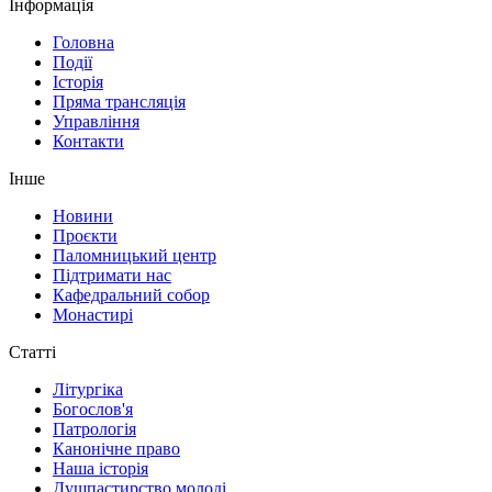
Інформація
Головна
Події
Історія
Пряма трансляція
Управління
Контакти
Інше
Новини
Проєкти
Паломницький центр
Підтримати нас
Кафедральний собор
Монастирі
Статті
Літургіка
Богослов'я
Патрологія
Канонічне право
Наша історія
Душпастирство молоді