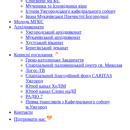
Єпископи МГКЄ
Мученики та Ісповідники віри
Історія Ужгородського кафедрального собору
Ікона Мукачівської Пречистої Богородиці
Молодь МГКЄ
Архідияконати
Ужгородський архідияконат
Мукачівський архідияконат
Хустський вікаріат
Берегівський деканат
Корисні посилання
Греко-католицьке Закарпаття
Єпархіальний паломницький центр св. Миколая
Логос-ТВ
Єпархіальний благодійний фонд CARITAS
Ужгород
Ютюб канал ХоДІМ
Ютюб канал Слово наДІЇ
РАДІО 7
Пряма трансляція з Кафедрального собору
м.Ужгород
Контакти
Підтримати нас