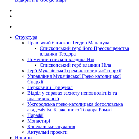
Структура
Правлячий Єпископ Теодор Мацапула
Єпископський герб його Преосвященства
владики Теодора
Помічний єпископ владика Ніл
Єпископський герб владики Ніла
Герб Мукачівської греко-католицької єпархії
Управління Мукачівської Греко-католицької
Єпархії
Церковний Трибунал
Відділ у справах захисту неповнолітніх та
вразливих осіб
Ужгородська греко-католицька богословська
академія ім. Блаженного Теодора Ромжі
Парафії
Монастирі
Капеланське служіння
Актуальні проекти
Новини