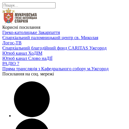
Корисні посилання
Греко-католицьке Закарпаття
Єпархіальний паломницький центр св. Миколая
Логос-ТВ
Єпархіальний благодійний фонд CARITAS Ужгород
Ютюб канал ХоДІМ
Ютюб канал Слово наДІЇ
РАДІО 7
Пряма трансляція з Кафедрального собору м.Ужгород
Посилання на соц. мережі