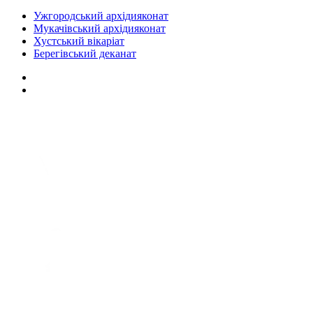
Ужгородський архідияконат
Мукачівський архідияконат
Хустський вікаріат
Берегівський деканат