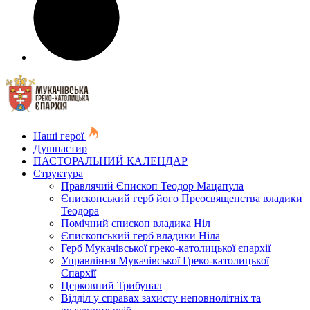
Наші герої
Душпастир
ПАСТОРАЛЬНИЙ КАЛЕНДАР
Структура
Правлячий Єпископ Теодор Мацапула
Єпископський герб його Преосвященства владики
Теодора
Помічний єпископ владика Ніл
Єпископський герб владики Ніла
Герб Мукачівської греко-католицької єпархії
Управління Мукачівської Греко-католицької
Єпархії
Церковний Трибунал
Відділ у справах захисту неповнолітніх та