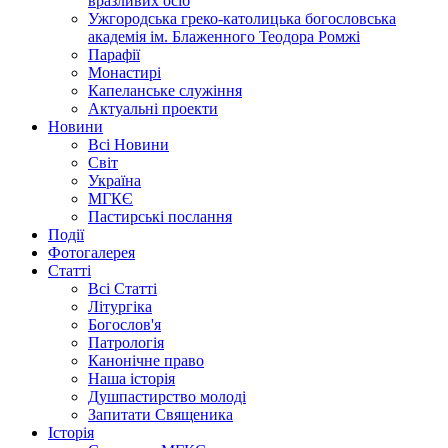
вразливих осіб
Ужгородська греко-католицька богословська
академія ім. Блаженного Теодора Ромжі
Парафії
Монастирі
Капеланське служіння
Актуальні проекти
Новини
Всі Новини
Світ
Україна
МГКЄ
Пастирські послання
Події
Фотогалерея
Статті
Всі Статті
Літургіка
Богослов'я
Патрологія
Канонічне право
Наша історія
Душпастирство молоді
Запитати Священика
Історія