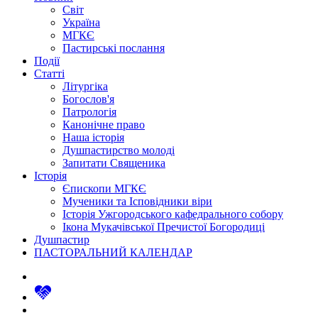
Світ
Україна
МГКЄ
Пастирські послання
Події
Статті
Літургіка
Богослов'я
Патрологія
Канонічне право
Наша історія
Душпастирство молоді
Запитати Священика
Історія
Єпископи МГКЄ
Мученики та Ісповідники віри
Історія Ужгородського кафедрального собору
Ікона Мукачівської Пречистої Богородиці
Душпастир
ПАСТОРАЛЬНИЙ КАЛЕНДАР