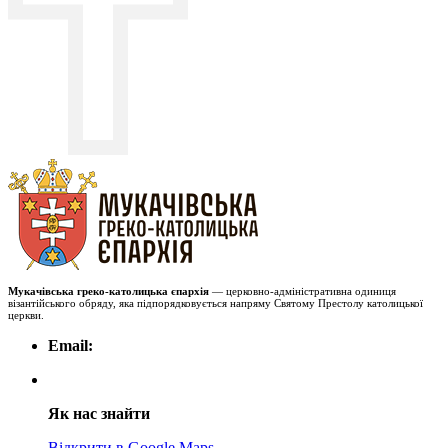
Мукачівська греко-католицька єпархія
— церковно-адміністративна одиниця
візантійського обряду, яка підпорядковується напряму Святому Престолу католицької
церкви.
Email:
Як нас знайти
Відкрити в Google Maps