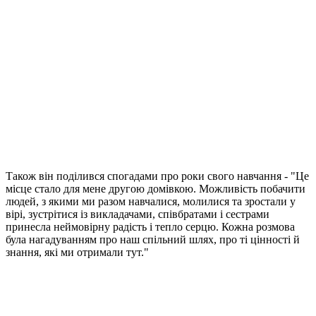
Також він поділився спогадами про роки свого навчання - "Це
місце стало для мене другою домівкою. Можливість побачити
людей, з якими ми разом навчалися, молилися та зростали у
вірі, зустрітися із викладачами, співбратами і сестрами
принесла неймовірну радість і тепло серцю. Кожна розмова
була нагадуванням про наш спільний шлях, про ті цінності й
знання, які ми отримали тут."