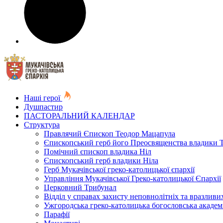
Наші герої
Душпастир
ПАСТОРАЛЬНИЙ КАЛЕНДАР
Структура
Правлячий Єпископ Теодор Мацапула
Єпископський герб його Преосвященства владики 
Помічний єпископ владика Ніл
Єпископський герб владики Ніла
Герб Мукачівської греко-католицької єпархії
Управління Мукачівської Греко-католицької Єпархії
Церковний Трибунал
Відділ у справах захисту неповнолітніх та вразливих
Ужгородська греко-католицька богословська академ
Парафії