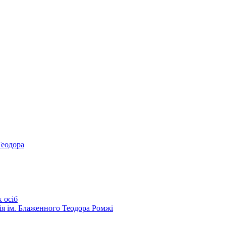
Теодора
 осіб
ія ім. Блаженного Теодора Ромжі