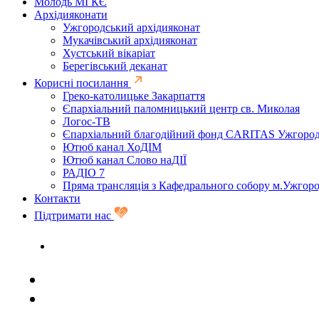
Молодь МГКЄ
Архідияконати
Ужгородський архідияконат
Мукачівський архідияконат
Хустський вікаріат
Берегівський деканат
Корисні посилання
Греко-католицьке Закарпаття
Єпархіальний паломницький центр св. Миколая
Логос-ТВ
Єпархіальний благодійний фонд CARITAS Ужгоро
Ютюб канал ХоДІМ
Ютюб канал Слово наДІЇ
РАДІО 7
Пряма трансляція з Кафедрального собору м.Ужгор
Контакти
Підтримати нас
Задати запитання священику