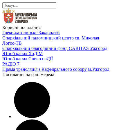
Корисні посилання
Греко-католицьке Закарпаття
Єпархіальний паломницький центр св. Миколая
Логос-ТВ
Єпархіальний благодійний фонд CARITAS Ужгород
Ютюб канал ХоДІМ
Ютюб канал Слово наДІЇ
РАДІО 7
Пряма трансляція з Кафедрального собору м.Ужгород
Посилання на соц. мережі