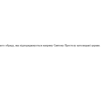
ого обряду, яка підпорядковується напряму Святому Престолу католицької церкви.