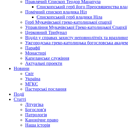
Правлячий Єпископ Теодор Мацапула
Єпископський герб його Преосвященства вла
Помічний єпископ владика Ніл
Єпископський герб владики Ніла
Герб Мукачівської греко-католицької єпархії
Управління Мукачівської Греко-католицької Єпархії
Церковний Трибунал
Відділ у справах захисту неповнолітніх та вразливих
Ужгородська греко-католицька богословська академ
Парафії
Монастирі
Капеланське служіння
Актуальні проекти
Новини
Світ
Україна
МГКЄ
Пастирські послання
Події
Статті
Літургіка
Богослов'я
Патрологія
Канонічне право
Наша історія