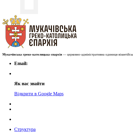
Мукачівська греко-католицька єпархія
— церковно-адміністративна одиниця візантійськ
Email:
Як нас знайти
Відкрити в Google Maps
Структура