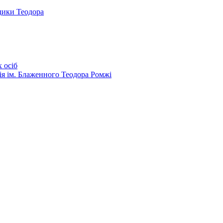
дики Теодора
 осіб
ія ім. Блаженного Теодора Ромжі