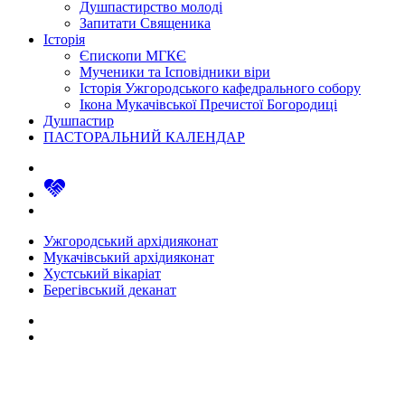
Душпастирство молоді
Запитати Священика
Історія
Єпископи МГКЄ
Мученики та Ісповідники віри
Історія Ужгородського кафедрального собору
Ікона Мукачівської Пречистої Богородиці
Душпастир
ПАСТОРАЛЬНИЙ КАЛЕНДАР
Ужгородський архідияконат
Мукачівський архідияконат
Хустський вікаріат
Берегівський деканат