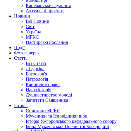
Монастирі
Капеланське служіння
Актуальні проекти
Новини
Всі Новини
Світ
Україна
МГКЄ
Пастирські послання
Події
Фотогалерея
Статті
Всі Статті
Літургіка
Богослов'я
Патрологія
Канонічне право
Наша історія
Душпастирство молоді
Запитати Священика
Історія
Єпископи МГКЄ
Мученики та Ісповідники віри
Історія Ужгородського кафедрального собору
Ікона Мукачівської Пречистої Богородиці