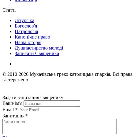
Статті
Літургіка
Богослов'я
Патрологія
Канонічне право
Наша історія
Душпастирство молоді
Запитати Священика
© 2010-2026
Мукачівська греко-католицька єпархія.
Всі права
застережено.
Задати запитання священику
Ваше ім'я
Email
*
Запитання
*