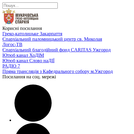
Корисні посилання
Греко-католицьке Закарпаття
Єпархіальний паломницький центр св. Миколая
Логос-ТВ
Єпархіальний благодійний фонд CARITAS Ужгород
Ютюб канал ХоДІМ
Ютюб канал Слово наДІЇ
РАДІО 7
Пряма трансляція з Кафедрального собору м.Ужгород
Посилання на соц. мережі