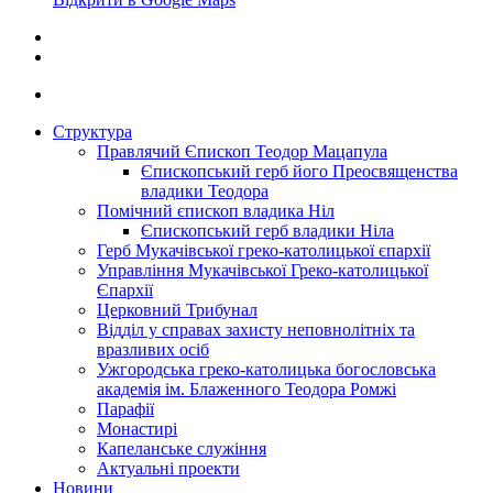
Структура
Правлячий Єпископ Теодор Мацапула
Єпископський герб його Преосвященства
владики Теодора
Помічний єпископ владика Ніл
Єпископський герб владики Ніла
Герб Мукачівської греко-католицької єпархії
Управління Мукачівської Греко-католицької
Єпархії
Церковний Трибунал
Відділ у справах захисту неповнолітніх та
вразливих осіб
Ужгородська греко-католицька богословська
академія ім. Блаженного Теодора Ромжі
Парафії
Монастирі
Капеланське служіння
Актуальні проекти
Новини