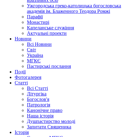
вразливих осіб
Ужгородська греко-католицька богословська
академія ім. Блаженного Теодора Ромжі
Парафії
Монастирі
Капеланське служіння
Актуальні проекти
Новини
Всі Новини
Світ
Україна
МГКЄ
Пастирські послання
Події
Фотогалерея
Статті
Всі Статті
Літургіка
Богослов'я
Патрологія
Канонічне право
Наша історія
Душпастирство молоді
Запитати Священика
Історія