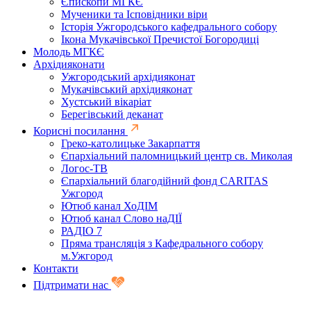
Єпископи МГКЄ
Мученики та Ісповідники віри
Історія Ужгородського кафедрального собору
Ікона Мукачівської Пречистої Богородиці
Молодь МГКЄ
Архідияконати
Ужгородський архідияконат
Мукачівський архідияконат
Хустський вікаріат
Берегівський деканат
Корисні посилання
Греко-католицьке Закарпаття
Єпархіальний паломницький центр св. Миколая
Логос-ТВ
Єпархіальний благодійний фонд CARITAS
Ужгород
Ютюб канал ХоДІМ
Ютюб канал Слово наДІЇ
РАДІО 7
Пряма трансляція з Кафедрального собору
м.Ужгород
Контакти
Підтримати нас