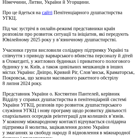
Німеччини, Литви, України й Угорщини.
Про це йдеться на
сайті
Пенітенціарного душпастирства
УГКЦ.
Під час зустрічі в онлайн-режимі представники країн
розповіли про розвиток ситуації та ініціатив, які передують
Ювілейному 2025 року у в’язничному душпастирстві.
Учасники групи висловили солідарну підтримку Україні та
співчуття з приводу варварського вбивства персоналу й дітей
в Охматдиті, у житлових будинках і приватного пологового
будинку у м. Київ, а також цивільних мешканців в інших
містах України: Дніпро, Кривий Ріг, Слов’янськ, Краматорськ,
Покровськ, що зазнали масованого ракетного обстрілу
8 липня 2024 року.
Представник України о. Костянтин Пантелей, керівник
Відділу у справах душпастирства в пенітенціарній системі
України УГКЦ, розповів про розвиток душпастирського
служіння УГКЦ і нову програму щодо розвитку діяльності
єпархіальних осередків реінтеграції для колишніх в’язнів.
У кожному міжнародному контакті відчувається солідарна
підтримка й молитва, зацікавлення долею України
у змаганнях за свободу народу й відновлення в міжнародної