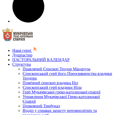
Наші герої
Душпастир
ПАСТОРАЛЬНИЙ КАЛЕНДАР
Структура
Правлячий Єпископ Теодор Мацапула
Єпископський герб його Преосвященства владики
Теодора
Помічний єпископ владика Ніл
Єпископський герб владики Ніла
Герб Мукачівської греко-католицької єпархії
Управління Мукачівської Греко-католицької
Єпархії
Церковний Трибунал
Відділ у справах захисту неповнолітніх та