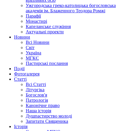
вразливих осіб
Ужгородська греко-католицька богословська
академія ім. Блаженного Теодора Ромжі
Парафії
Монастирі
Капеланське служіння
Актуальні проекти
Новини
Всі Новини
Світ
Україна
МГКЄ
Пастирські послання
Події
Фотогалерея
Статті
Всі Статті
Літургіка
Богослов'я
Патрологія
Канонічне право
Наша історія
Душпастирство молоді
Запитати Священика
Історія