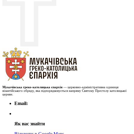
Мукачівська греко-католицька єпархія
— церковно-адміністративна одиниця
візантійського обряду, яка підпорядковується напряму Святому Престолу католицької
церкви.
Email:
Як нас знайти
Відкрити в Google Maps