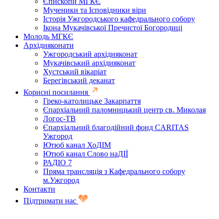
Єпископи МГКЄ
Мученики та Ісповідники віри
Історія Ужгородського кафедрального собору
Ікона Мукачівської Пречистої Богородиці
Молодь МГКЄ
Архідияконати
Ужгородський архідияконат
Мукачівський архідияконат
Хустський вікаріат
Берегівський деканат
Корисні посилання
Греко-католицьке Закарпаття
Єпархіальний паломницький центр св. Миколая
Логос-ТВ
Єпархіальний благодійний фонд CARITAS
Ужгород
Ютюб канал ХоДІМ
Ютюб канал Слово наДІЇ
РАДІО 7
Пряма трансляція з Кафедрального собору
м.Ужгород
Контакти
Підтримати нас