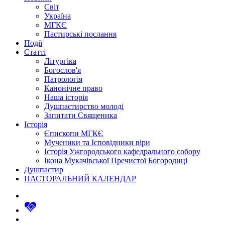
Світ
Україна
МГКЄ
Пастирські послання
Події
Статті
Літургіка
Богослов'я
Патрологія
Канонічне право
Наша історія
Душпастирство молоді
Запитати Священика
Історія
Єпископи МГКЄ
Мученики та Ісповідники віри
Історія Ужгородського кафедрального собору
Ікона Мукачівської Пречистої Богородиці
Душпастир
ПАСТОРАЛЬНИЙ КАЛЕНДАР