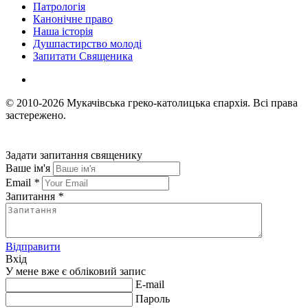
Патрологія
Канонічне право
Наша історія
Душпастирство молоді
Запитати Священика
© 2010-2026
Мукачівська греко-католицька єпархія.
Всі права
застережено.
Задати запитання священику
Ваше ім'я
Email
*
Запитання
*
Відправити
Вхід
У мене вже є обліковий запис
E-mail
Пароль