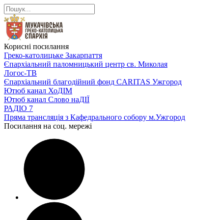
Корисні посилання
Греко-католицьке Закарпаття
Єпархіальний паломницький центр св. Миколая
Логос-ТВ
Єпархіальний благодійний фонд CARITAS Ужгород
Ютюб канал ХоДІМ
Ютюб канал Слово наДІЇ
РАДІО 7
Пряма трансляція з Кафедрального собору м.Ужгород
Посилання на соц. мережі