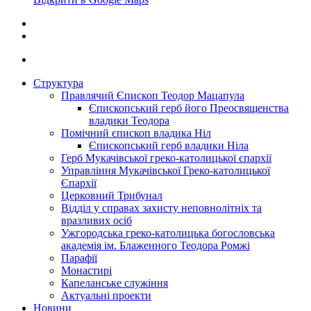
Структура
Правлячий Єпископ Теодор Мацапула
Єпископський герб його Преосвященства
владики Теодора
Помічний єпископ владика Ніл
Єпископський герб владики Ніла
Герб Мукачівської греко-католицької єпархії
Управління Мукачівської Греко-католицької
Єпархії
Церковний Трибунал
Відділ у справах захисту неповнолітніх та
вразливих осіб
Ужгородська греко-католицька богословська
академія ім. Блаженного Теодора Ромжі
Парафії
Монастирі
Капеланське служіння
Актуальні проекти
Новини