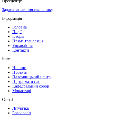
Пресцентр:
Задати запитання священику
Інформація
Головна
Події
Історія
Пряма трансляція
Управління
Контакти
Інше
Новини
Проєкти
Паломницький центр
Підтримати нас
Кафедральний собор
Монастирі
Статті
Літургіка
Богослов'я