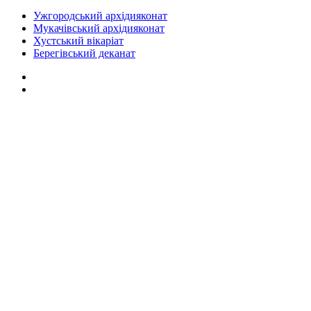
Ужгородський архідияконат
Мукачівський архідияконат
Хустський вікаріат
Берегівський деканат