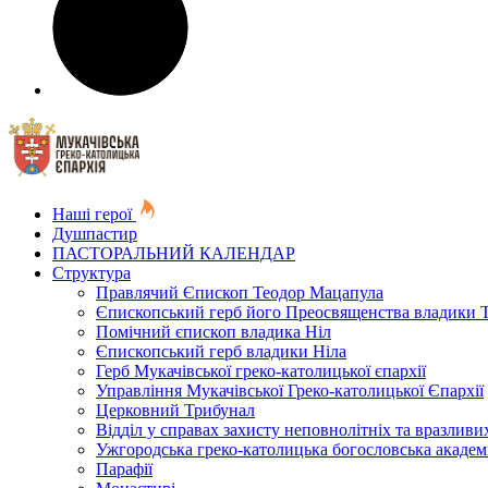
Наші герої
Душпастир
ПАСТОРАЛЬНИЙ КАЛЕНДАР
Структура
Правлячий Єпископ Теодор Мацапула
Єпископський герб його Преосвященства владики 
Помічний єпископ владика Ніл
Єпископський герб владики Ніла
Герб Мукачівської греко-католицької єпархії
Управління Мукачівської Греко-католицької Єпархії
Церковний Трибунал
Відділ у справах захисту неповнолітніх та вразливих
Ужгородська греко-католицька богословська академ
Парафії