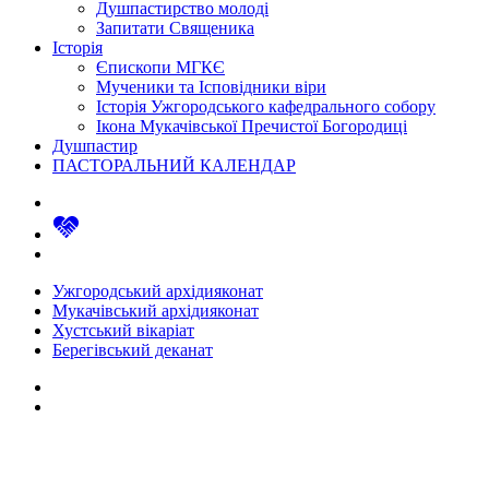
Душпастирство молоді
Запитати Священика
Історія
Єпископи МГКЄ
Мученики та Ісповідники віри
Історія Ужгородського кафедрального собору
Ікона Мукачівської Пречистої Богородиці
Душпастир
ПАСТОРАЛЬНИЙ КАЛЕНДАР
Ужгородський архідияконат
Мукачівський архідияконат
Хустський вікаріат
Берегівський деканат