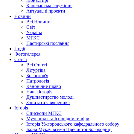
Монастирі
Капеланське служіння
Актуальні проекти
Новини
Всі Новини
Світ
Україна
МГКЄ
Пастирські послання
Події
Фотогалерея
Статті
Всі Статті
Літургіка
Богослов'я
Патрологія
Канонічне право
Наша історія
Душпастирство молоді
Запитати Священика
Історія
Єпископи МГКЄ
Мученики та Ісповідники віри
Історія Ужгородського кафедрального собору
Ікона Мукачівської Пречистої Богородиці