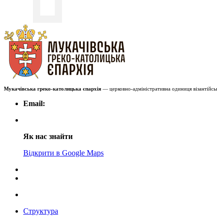
Мукачівська греко-католицька єпархія
— церковно-адміністративна одиниця візантійськ
Email:
Як нас знайти
Відкрити в Google Maps
Структура