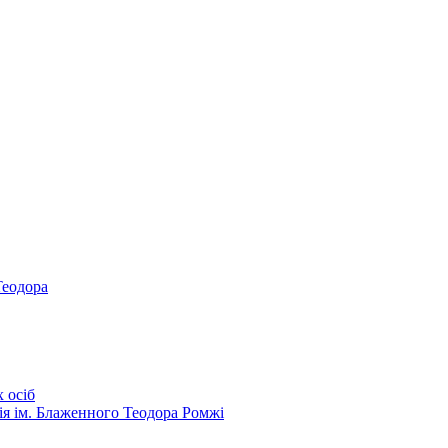
Теодора
 осіб
ія ім. Блаженного Теодора Ромжі