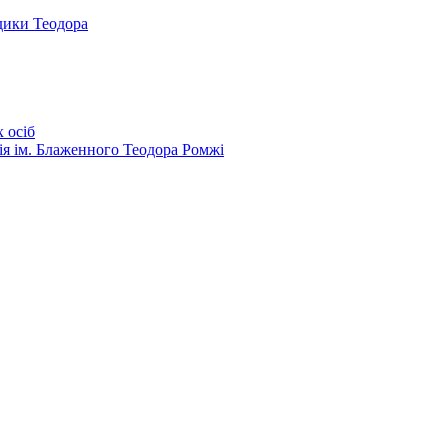
дики Теодора
 осіб
ія ім. Блаженного Теодора Ромжі