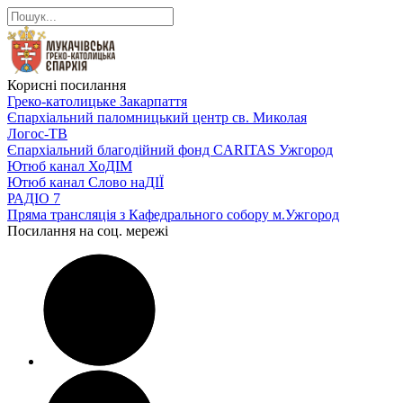
Корисні посилання
Греко-католицьке Закарпаття
Єпархіальний паломницький центр св. Миколая
Логос-ТВ
Єпархіальний благодійний фонд CARITAS Ужгород
Ютюб канал ХоДІМ
Ютюб канал Слово наДІЇ
РАДІО 7
Пряма трансляція з Кафедрального собору м.Ужгород
Посилання на соц. мережі