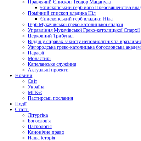
Правлячий Єпископ Теодор Мацапула
Єпископський герб його Преосвященства вла
Помічний єпископ владика Ніл
Єпископський герб владики Ніла
Герб Мукачівської греко-католицької єпархії
Управління Мукачівської Греко-католицької Єпархії
Церковний Трибунал
Відділ у справах захисту неповнолітніх та вразливих
Ужгородська греко-католицька богословська академ
Парафії
Монастирі
Капеланське служіння
Актуальні проекти
Новини
Світ
Україна
МГКЄ
Пастирські послання
Події
Статті
Літургіка
Богослов'я
Патрологія
Канонічне право
Наша історія