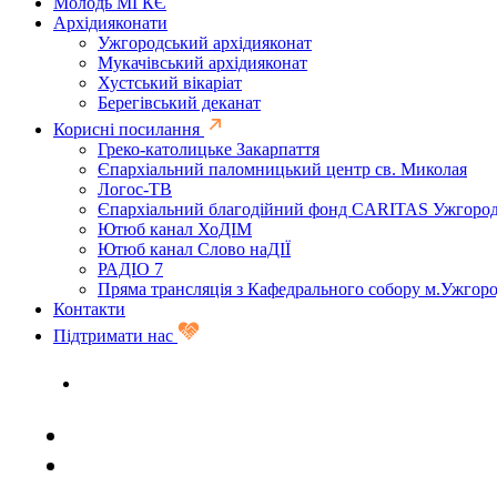
Молодь МГКЄ
Архідияконати
Ужгородський архідияконат
Мукачівський архідияконат
Хустський вікаріат
Берегівський деканат
Корисні посилання
Греко-католицьке Закарпаття
Єпархіальний паломницький центр св. Миколая
Логос-ТВ
Єпархіальний благодійний фонд CARITAS Ужгоро
Ютюб канал ХоДІМ
Ютюб канал Слово наДІЇ
РАДІО 7
Пряма трансляція з Кафедрального собору м.Ужгор
Контакти
Підтримати нас
Задати запитання священику