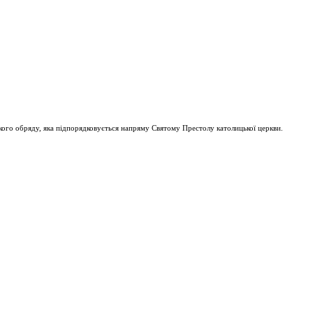
ого обряду, яка підпорядковується напряму Святому Престолу католицької церкви.