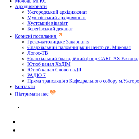
Молодь МГКЄ
Архідияконати
Ужгородський архідияконат
Мукачівський архідияконат
Хустський вікаріат
Берегівський деканат
Корисні посилання
Греко-католицьке Закарпаття
Єпархіальний паломницький центр св. Миколая
Логос-ТВ
Єпархіальний благодійний фонд CARITAS Ужгоро
Ютюб канал ХоДІМ
Ютюб канал Слово наДІЇ
РАДІО 7
Пряма трансляція з Кафедрального собору м.Ужгор
Контакти
Підтримати нас
Задати запитання священику