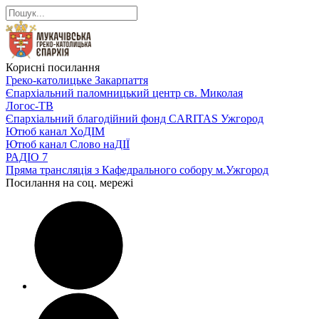
Корисні посилання
Греко-католицьке Закарпаття
Єпархіальний паломницький центр св. Миколая
Логос-ТВ
Єпархіальний благодійний фонд CARITAS Ужгород
Ютюб канал ХоДІМ
Ютюб канал Слово наДІЇ
РАДІО 7
Пряма трансляція з Кафедрального собору м.Ужгород
Посилання на соц. мережі