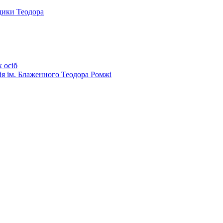
дики Теодора
 осіб
ія ім. Блаженного Теодора Ромжі