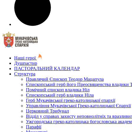
Наші герої
Душпастир
ПАСТОРАЛЬНИЙ КАЛЕНДАР
Структура
Правлячий Єпископ Теодор Мацапула
Єпископський герб його Преосвященства владики 
Помічний єпископ владика Ніл
Єпископський герб владики Ніла
Герб Мукачівської греко-католицької єпархії
Управління Мукачівської Греко-католицької Єпархії
Церковний Трибунал
Відділ у справах захисту неповнолітніх та вразливих
Ужгородська греко-католицька богословська академ
Парафії