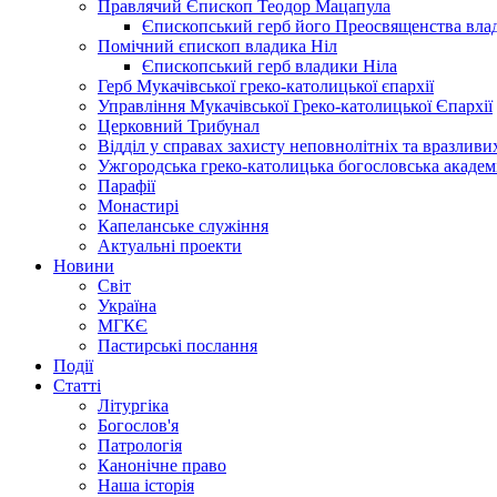
Правлячий Єпископ Теодор Мацапула
Єпископський герб його Преосвященства вла
Помічний єпископ владика Ніл
Єпископський герб владики Ніла
Герб Мукачівської греко-католицької єпархії
Управління Мукачівської Греко-католицької Єпархії
Церковний Трибунал
Відділ у справах захисту неповнолітніх та вразливих
Ужгородська греко-католицька богословська академ
Парафії
Монастирі
Капеланське служіння
Актуальні проекти
Новини
Світ
Україна
МГКЄ
Пастирські послання
Події
Статті
Літургіка
Богослов'я
Патрологія
Канонічне право
Наша історія