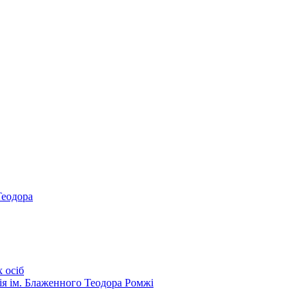
Теодора
 осіб
ія ім. Блаженного Теодора Ромжі