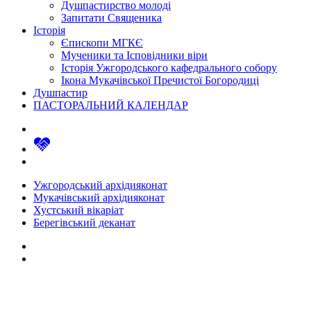
Душпастирство молоді
Запитати Священика
Історія
Єпископи МГКЄ
Мученики та Ісповідники віри
Історія Ужгородського кафедрального собору
Ікона Мукачівської Пречистої Богородиці
Душпастир
ПАСТОРАЛЬНИЙ КАЛЕНДАР
Ужгородський архідияконат
Мукачівський архідияконат
Хустський вікаріат
Берегівський деканат