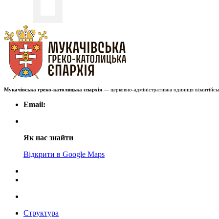
Мукачівська греко-католицька єпархія
— церковно-адміністративна одиниця візантійськ
Email:
Як нас знайти
Відкрити в Google Maps
Структура