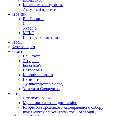
Монастирі
Капеланське служіння
Актуальні проекти
Новини
Всі Новини
Світ
Україна
МГКЄ
Пастирські послання
Події
Фотогалерея
Статті
Всі Статті
Літургіка
Богослов'я
Патрологія
Канонічне право
Наша історія
Душпастирство молоді
Запитати Священика
Історія
Єпископи МГКЄ
Мученики та Ісповідники віри
Історія Ужгородського кафедрального собору
Ікона Мукачівської Пречистої Богородиці