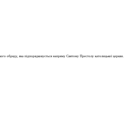
ого обряду, яка підпорядковується напряму Святому Престолу католицької церкви.