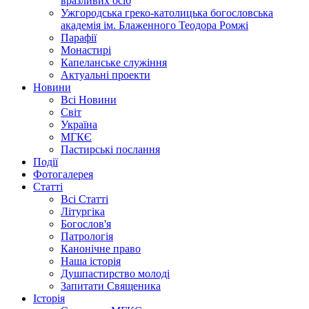
вразливих осіб
Ужгородська греко-католицька богословська
академія ім. Блаженного Теодора Ромжі
Парафії
Монастирі
Капеланське служіння
Актуальні проекти
Новини
Всі Новини
Світ
Україна
МГКЄ
Пастирські послання
Події
Фотогалерея
Статті
Всі Статті
Літургіка
Богослов'я
Патрологія
Канонічне право
Наша історія
Душпастирство молоді
Запитати Священика
Історія