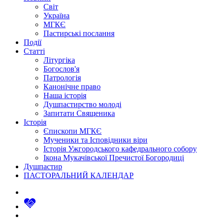
Світ
Україна
МГКЄ
Пастирські послання
Події
Статті
Літургіка
Богослов'я
Патрологія
Канонічне право
Наша історія
Душпастирство молоді
Запитати Священика
Історія
Єпископи МГКЄ
Мученики та Ісповідники віри
Історія Ужгородського кафедрального собору
Ікона Мукачівської Пречистої Богородиці
Душпастир
ПАСТОРАЛЬНИЙ КАЛЕНДАР