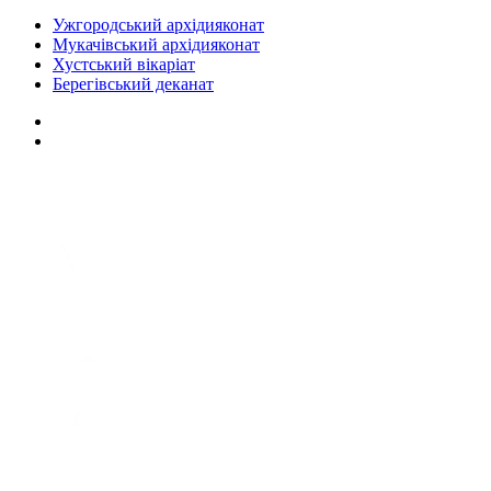
Ужгородський архідияконат
Мукачівський архідияконат
Хустський вікаріат
Берегівський деканат