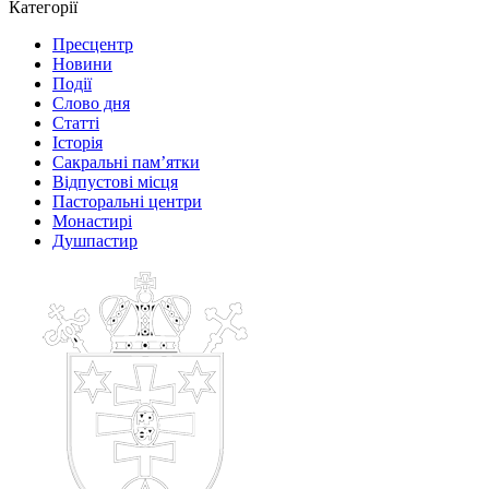
Категорії
Пресцентр
Новини
Події
Слово дня
Статті
Історія
Сакральні пам’ятки
Відпустові місця
Пасторальні центри
Монастирі
Душпастир