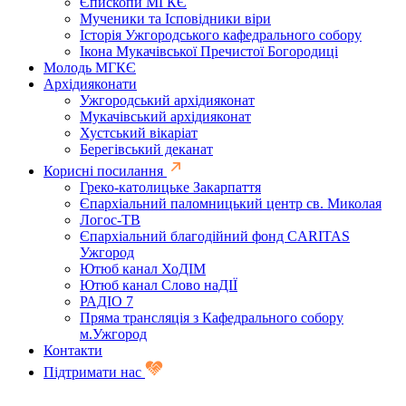
Єпископи МГКЄ
Мученики та Ісповідники віри
Історія Ужгородського кафедрального собору
Ікона Мукачівської Пречистої Богородиці
Молодь МГКЄ
Архідияконати
Ужгородський архідияконат
Мукачівський архідияконат
Хустський вікаріат
Берегівський деканат
Корисні посилання
Греко-католицьке Закарпаття
Єпархіальний паломницький центр св. Миколая
Логос-ТВ
Єпархіальний благодійний фонд CARITAS
Ужгород
Ютюб канал ХоДІМ
Ютюб канал Слово наДІЇ
РАДІО 7
Пряма трансляція з Кафедрального собору
м.Ужгород
Контакти
Підтримати нас