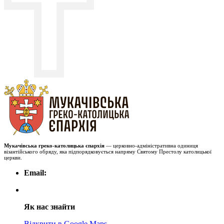
Мукачівська греко-католицька єпархія
— церковно-адміністративна одиниця
візантійського обряду, яка підпорядковується напряму Святому Престолу католицької
церкви.
Email:
Як нас знайти
Відкрити в Google Maps