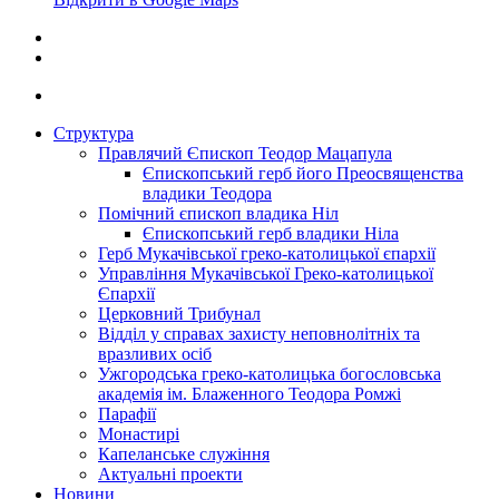
Структура
Правлячий Єпископ Теодор Мацапула
Єпископський герб його Преосвященства
владики Теодора
Помічний єпископ владика Ніл
Єпископський герб владики Ніла
Герб Мукачівської греко-католицької єпархії
Управління Мукачівської Греко-католицької
Єпархії
Церковний Трибунал
Відділ у справах захисту неповнолітніх та
вразливих осіб
Ужгородська греко-католицька богословська
академія ім. Блаженного Теодора Ромжі
Парафії
Монастирі
Капеланське служіння
Актуальні проекти
Новини