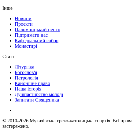
Інше
Новини
Проєкти
Паломницький центр
Підтримати нас
Кафедральний собор
Монастирі
Статті
Літургіка
Богослов'я
Патрологія
Канонічне право
Наша історія
Душпастирство молоді
Запитати Священика
© 2010-2026
Мукачівська греко-католицька єпархія.
Всі права
застережено.