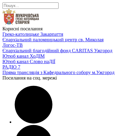
Корисні посилання
Греко-католицьке Закарпаття
Єпархіальний паломницький центр св. Миколая
Логос-ТВ
Єпархіальний благодійний фонд CARITAS Ужгород
Ютюб канал ХоДІМ
Ютюб канал Слово наДІЇ
РАДІО 7
Пряма трансляція з Кафедрального собору м.Ужгород
Посилання на соц. мережі