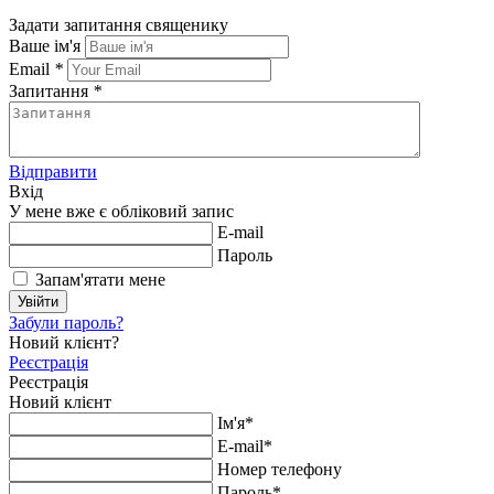
Задати запитання священику
Ваше ім'я
Email
*
Запитання
*
Відправити
Вхід
У мене вже є обліковий запис
E-mail
Пароль
Запам'ятати мене
Увійти
Забули пароль?
Новий клієнт?
Реєстрація
Реєстрація
Новий клієнт
Ім'я*
E-mail*
Номер телефону
Пароль*