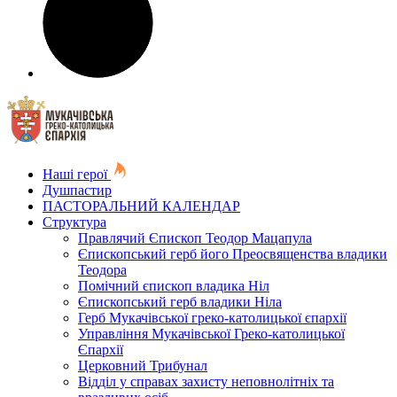
Наші герої
Душпастир
ПАСТОРАЛЬНИЙ КАЛЕНДАР
Структура
Правлячий Єпископ Теодор Мацапула
Єпископський герб його Преосвященства владики
Теодора
Помічний єпископ владика Ніл
Єпископський герб владики Ніла
Герб Мукачівської греко-католицької єпархії
Управління Мукачівської Греко-католицької
Єпархії
Церковний Трибунал
Відділ у справах захисту неповнолітніх та