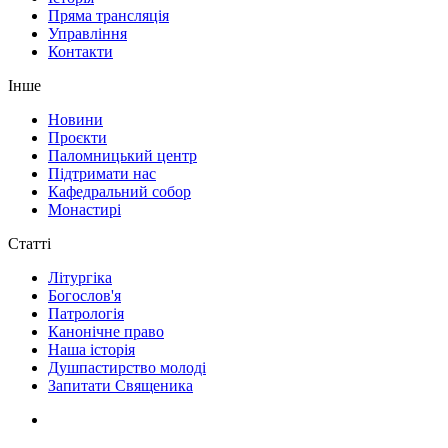
Пряма трансляція
Управління
Контакти
Інше
Новини
Проєкти
Паломницький центр
Підтримати нас
Кафедральний собор
Монастирі
Статті
Літургіка
Богослов'я
Патрологія
Канонічне право
Наша історія
Душпастирство молоді
Запитати Священика