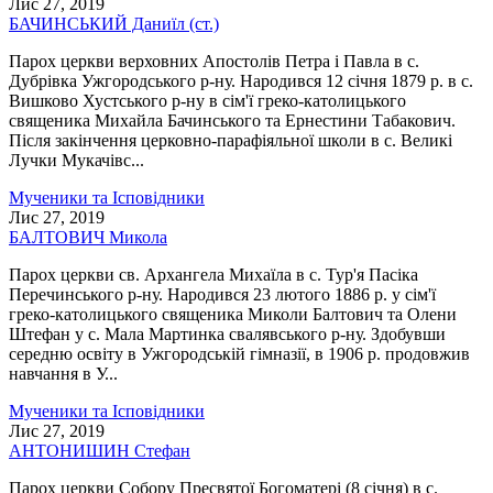
Лис 27, 2019
БАЧИНСЬКИЙ Даниїл (ст.)
Парох церкви верховних Апостолів Петра і Павла в с.
Дубрівка Ужгородського р-ну. Народився 12 січня 1879 р. в с.
Вишково Хустського р-ну в сім'ї греко-католицького
священика Михайла Бачинського та Ернестини Табакович.
Після закінчення церковно-парафіяльної школи в с. Великі
Лучки Мукачівс...
Мученики та Ісповідники
Лис 27, 2019
БАЛТОВИЧ Микола
Парох церкви св. Архангела Михаїла в с. Тур'я Пасіка
Перечинського р-ну. Народився 23 лютого 1886 р. у сім'ї
греко-католицького священика Миколи Балтович та Олени
Штефан у с. Мала Мартинка свалявського р-ну. Здобувши
середню освіту в Ужгородській гімназії, в 1906 р. продовжив
навчання в У...
Мученики та Ісповідники
Лис 27, 2019
АНТОНИШИН Стефан
Парох церкви Собору Пресвятої Богоматері (8 січня) в с.