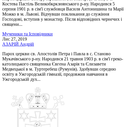
Костева Пастіль Великобкркзнянського р-ну. Народився 5
серпня 1901 р. в сім'ї службовця Василя Антонишина та Марії
Можко в м. Львові. Відчувши покликання до служіння
Господові, вступив у монастир. Після відповідних чернечих і
священи...
Мученики та Ісповідники
Лис 27, 2019
АЗАРІЙ Андрій
Парох церкви св. Апостолів Петра і Павла в с. Станово
Мукачівського р-ну. Народився 21 травня 1903 р. в сім'ї греко-
католицького священика Євгена Азарія та Єлизавети
Медвецької в м. Туртеребеш (Румунія). Здобувши середню
освіту в Ужгородській гімназії, продовжив навчання в
Ужгородській дух...