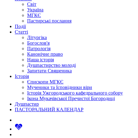
Світ
Україна
МГКЄ
Пастирські послання
Події
Статті
Літургіка
Богослов'я
Патрологія
Канонічне право
Наша історія
Душпастирство молоді
Запитати Священика
Історія
Єпископи МГКЄ
Мученики та Ісповідники віри
Історія Ужгородського кафедрального собору
Ікона Мукачівської Пречистої Богородиці
Душпастир
ПАСТОРАЛЬНИЙ КАЛЕНДАР