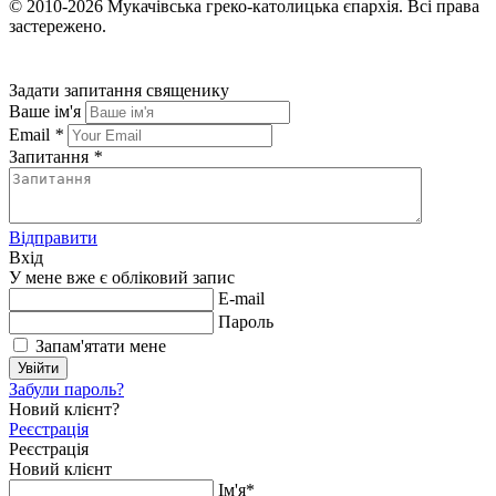
© 2010-2026
Мукачівська греко-католицька єпархія.
Всі права
застережено.
Задати запитання священику
Ваше ім'я
Email
*
Запитання
*
Відправити
Вхід
У мене вже є обліковий запис
E-mail
Пароль
Запам'ятати мене
Увійти
Забули пароль?
Новий клієнт?
Реєстрація
Реєстрація
Новий клієнт
Ім'я*