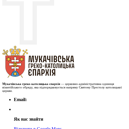
Мукачівська греко-католицька єпархія
— церковно-адміністративна одиниця
візантійського обряду, яка підпорядковується напряму Святому Престолу католицької
церкви.
Email:
Як нас знайти
Відкрити в Google Maps