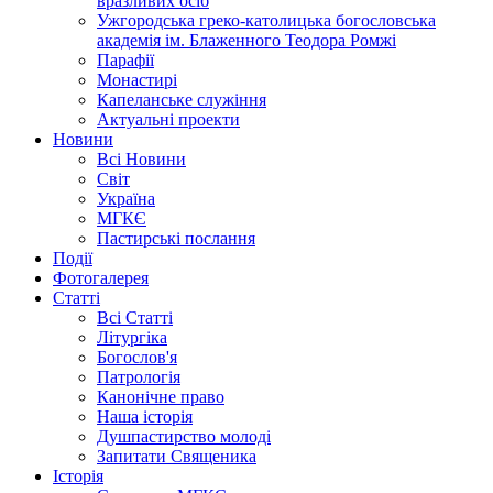
вразливих осіб
Ужгородська греко-католицька богословська
академія ім. Блаженного Теодора Ромжі
Парафії
Монастирі
Капеланське служіння
Актуальні проекти
Новини
Всі Новини
Світ
Україна
МГКЄ
Пастирські послання
Події
Фотогалерея
Статті
Всі Статті
Літургіка
Богослов'я
Патрологія
Канонічне право
Наша історія
Душпастирство молоді
Запитати Священика
Історія