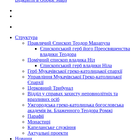
Структура
Правлячий Єпископ Теодор Мацапула
Єпископський герб його Преосвященства
владики Теодора
Помічний єпископ владика Ніл
Єпископський герб владики Ніла
Герб Мукачівської греко-католицької єпархії
Управління Мукачівської Греко-католицької
Єпархії
Церковний Трибунал
Відділ у справах захисту неповнолітніх та
вразливих осіб
Ужгородська греко-католицька богословська
академія ім. Блаженного Теодора Ромжі
Парафії
Монастирі
Капеланське служіння
Актуальні проекти
Новини