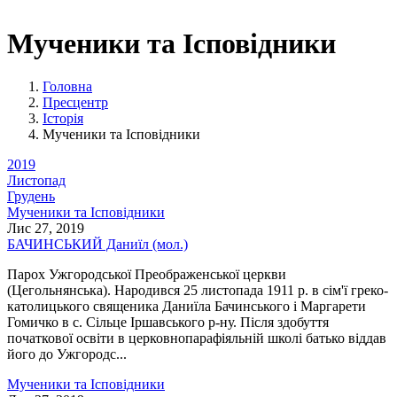
Мученики та Ісповідники
Головна
Пресцентр
Історія
Мученики та Ісповідники
2019
Листопад
Грудень
Мученики та Ісповідники
Лис 27, 2019
БАЧИНСЬКИЙ Даниїл (мол.)
Парох Ужгородської Преображенської церкви
(Цегольнянська). Народився 25 листопада 1911 р. в сім'ї греко-
католицького священика Даниїла Бачинського і Маргарети
Гомичко в с. Сільце Іршавського р-ну. Після здобуття
початкової освіти в церковнопарафіяльній школі батько віддав
його до Ужгородс...
Мученики та Ісповідники