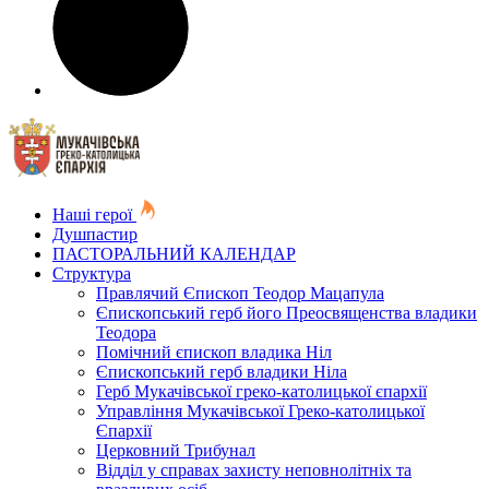
Наші герої
Душпастир
ПАСТОРАЛЬНИЙ КАЛЕНДАР
Структура
Правлячий Єпископ Теодор Мацапула
Єпископський герб його Преосвященства владики
Теодора
Помічний єпископ владика Ніл
Єпископський герб владики Ніла
Герб Мукачівської греко-католицької єпархії
Управління Мукачівської Греко-католицької
Єпархії
Церковний Трибунал
Відділ у справах захисту неповнолітніх та