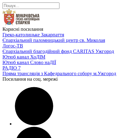
Корисні посилання
Греко-католицьке Закарпаття
Єпархіальний паломницький центр св. Миколая
Логос-ТВ
Єпархіальний благодійний фонд CARITAS Ужгород
Ютюб канал ХоДІМ
Ютюб канал Слово наДІЇ
РАДІО 7
Пряма трансляція з Кафедрального собору м.Ужгород
Посилання на соц. мережі