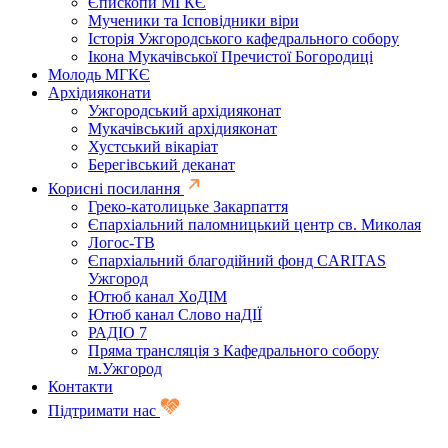
Єпископи МГКЄ
Мученики та Ісповідники віри
Історія Ужгородського кафедрального собору
Ікона Мукачівської Пречистої Богородиці
Молодь МГКЄ
Архідияконати
Ужгородський архідияконат
Мукачівський архідияконат
Хустський вікаріат
Берегівський деканат
Корисні посилання
Греко-католицьке Закарпаття
Єпархіальний паломницький центр св. Миколая
Логос-ТВ
Єпархіальний благодійний фонд CARITAS
Ужгород
Ютюб канал ХоДІМ
Ютюб канал Слово наДІЇ
РАДІО 7
Пряма трансляція з Кафедрального собору
м.Ужгород
Контакти
Підтримати нас