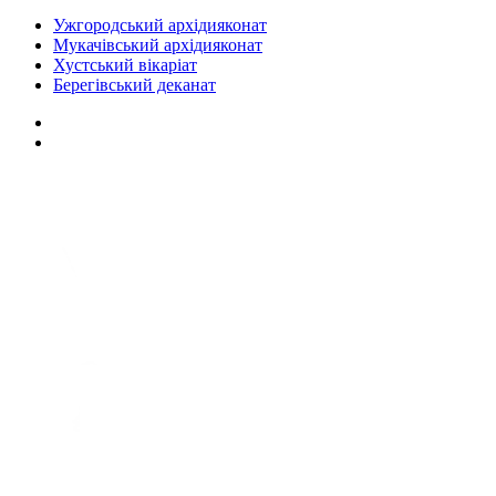
Ужгородський архідияконат
Мукачівський архідияконат
Хустський вікаріат
Берегівський деканат