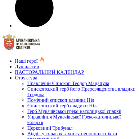
Наші герої
Душпастир
ПАСТОРАЛЬНИЙ КАЛЕНДАР
Структура
Правлячий Єпископ Теодор Мацапула
Єпископський герб його Преосвященства владики
Теодора
Помічний єпископ владика Ніл
Єпископський герб владики Ніла
Герб Мукачівської греко-католицької єпархії
Управління Мукачівської Греко-католицької
Єпархії
Церковний Трибунал
Відділ у справах захисту неповнолітніх та