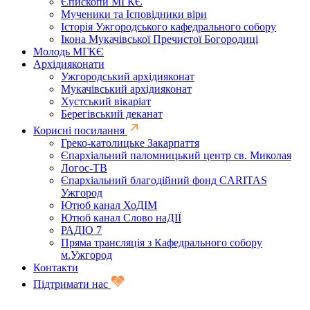
Єпископи МГКЄ
Мученики та Ісповідники віри
Історія Ужгородського кафедрального собору
Ікона Мукачівської Пречистої Богородиці
Молодь МГКЄ
Архідияконати
Ужгородський архідияконат
Мукачівський архідияконат
Хустський вікаріат
Берегівський деканат
Корисні посилання
Греко-католицьке Закарпаття
Єпархіальний паломницький центр св. Миколая
Логос-ТВ
Єпархіальний благодійний фонд CARITAS
Ужгород
Ютюб канал ХоДІМ
Ютюб канал Слово наДІЇ
РАДІО 7
Пряма трансляція з Кафедрального собору
м.Ужгород
Контакти
Підтримати нас