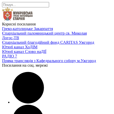
Корисні посилання
Греко-католицьке Закарпаття
Єпархіальний паломницький центр св. Миколая
Логос-ТВ
Єпархіальний благодійний фонд CARITAS Ужгород
Ютюб канал ХоДІМ
Ютюб канал Слово наДІЇ
РАДІО 7
Пряма трансляція з Кафедрального собору м.Ужгород
Посилання на соц. мережі