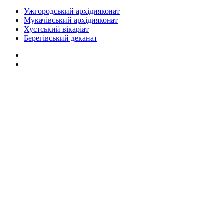
Ужгородський архідияконат
Мукачівський архідияконат
Хустський вікаріат
Берегівський деканат