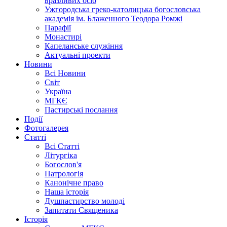
вразливих осіб
Ужгородська греко-католицька богословська
академія ім. Блаженного Теодора Ромжі
Парафії
Монастирі
Капеланське служіння
Актуальні проекти
Новини
Всі Новини
Світ
Україна
МГКЄ
Пастирські послання
Події
Фотогалерея
Статті
Всі Статті
Літургіка
Богослов'я
Патрологія
Канонічне право
Наша історія
Душпастирство молоді
Запитати Священика
Історія