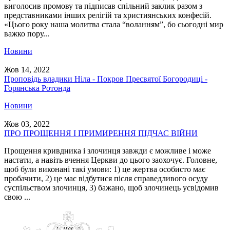
виголосив промову та підписав спільний заклик разом з
представниками інших релігій та християнських конфесій.
«Цього року наша молитва стала “воланням”, бо сьогодні мир
важко пору...
Новини
Жов 14, 2022
Проповідь владики Ніла - Покров Пресвятої Богородиці -
Горянська Ротонда
Новини
Жов 03, 2022
ПРО ПРОЩЕННЯ І ПРИМИРЕННЯ ПІДЧАС ВІЙНИ
Прощення кривдника і злочинця завжди є можливе і може
настати, а навіть вчення Церкви до цього заохочує. Головне,
щоб були виконані такі умови: 1) це жертва особисто має
пробачити, 2) це має відбутися після справедливого осуду
суспільством злочинця, 3) бажано, щоб злочинець усвідомив
свою ...