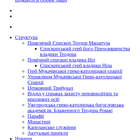
Структура
Правлячий Єпископ Теодор Мацапула
Єпископський герб його Преосвященства
владики Теодора
Помічний єпископ владика Ніл
Єпископський герб владики Ніла
Герб Мукачівської греко-католицької єпархії
Управління Мукачівської Греко-католицької
Єпархії
Церковний Трибунал
Відділ у справах захисту неповнолітніх та
вразливих осіб
Ужгородська греко-католицька богословська
академія ім. Блаженного Теодора Ромжі
Парафії
Монастирі
Капеланське служіння
Актуальні проекти
Новини