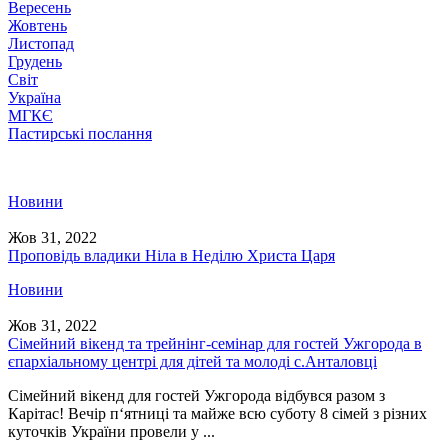
Вересень
Жовтень
Листопад
Грудень
Світ
Україна
МГКЄ
Пастирські послання
Новини
Жов 31, 2022
Проповідь владики Ніла в Неділю Христа Царя
Новини
Жов 31, 2022
Сімейний вікенд та трейнінг-семінар для гостей Ужгорода в
єпархіальному центрі для дітей та молоді с.Анталовці
Сімейний вікенд для гостей Ужгорода відбувся разом з
Карітас! Вечір п‘ятниці та майже всю суботу 8 сімей з різних
куточків України провели у ...