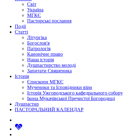
Світ
Україна
МГКЄ
Пастирські послання
Події
Статті
Літургіка
Богослов'я
Патрологія
Канонічне право
Наша історія
Душпастирство молоді
Запитати Священика
Історія
Єпископи МГКЄ
Мученики та Ісповідники віри
Історія Ужгородського кафедрального собору
Ікона Мукачівської Пречистої Богородиці
Душпастир
ПАСТОРАЛЬНИЙ КАЛЕНДАР