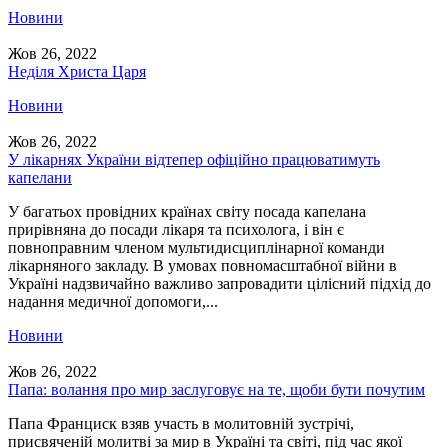
Новини
Жов 26, 2022
Неділя Христа Царя
Новини
Жов 26, 2022
У лікарнях України відтепер офіційно працюватимуть
капелани
У багатьох провідних країнах світу посада капелана
прирівняна до посади лікаря та психолога, і він є
повноправним членом мультидисциплінарної команди
лікарняного закладу. В умовах повномасштабної війни в
Україні надзвичайно важливо запровадити цілісний підхід до
надання медичної допомоги,...
Новини
Жов 26, 2022
Папа: волання про мир заслуговує на те, щоби бути почутим
Папа Франциск взяв участь в молитовній зустрічі,
присвяченій молитві за мир в Україні та світі, під час якої