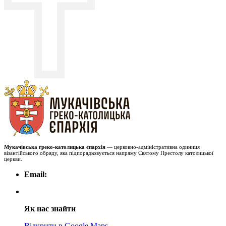
Мукачівська греко-католицька єпархія
— церковно-адміністративна одиниця
візантійського обряду, яка підпорядковується напряму Святому Престолу католицької
церкви.
Email:
Як нас знайти
Відкрити в Google Maps