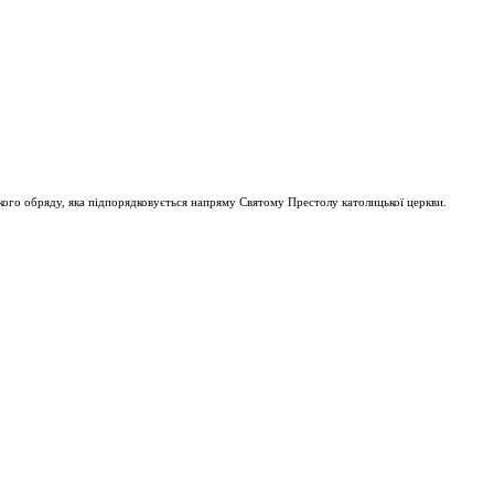
ого обряду, яка підпорядковується напряму Святому Престолу католицької церкви.