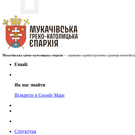
Мукачівська греко-католицька єпархія
— церковно-адміністративна одиниця візантійськ
Email:
Як нас знайти
Відкрити в Google Maps
Структура