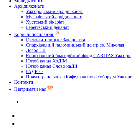
Молодь МГКЄ
Архідияконати
Ужгородський архідияконат
Мукачівський архідияконат
Хустський вікаріат
Берегівський деканат
Корисні посилання
Греко-католицьке Закарпаття
Єпархіальний паломницький центр св. Миколая
Логос-ТВ
Єпархіальний благодійний фонд CARITAS Ужгоро
Ютюб канал ХоДІМ
Ютюб канал Слово наДІЇ
РАДІО 7
Пряма трансляція з Кафедрального собору м.Ужгор
Контакти
Підтримати нас
Задати запитання священику