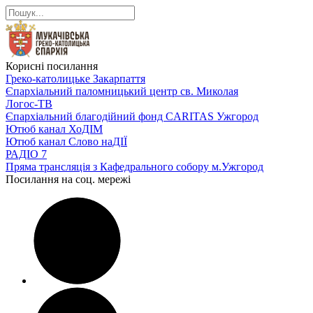
Корисні посилання
Греко-католицьке Закарпаття
Єпархіальний паломницький центр св. Миколая
Логос-ТВ
Єпархіальний благодійний фонд CARITAS Ужгород
Ютюб канал ХоДІМ
Ютюб канал Слово наДІЇ
РАДІО 7
Пряма трансляція з Кафедрального собору м.Ужгород
Посилання на соц. мережі