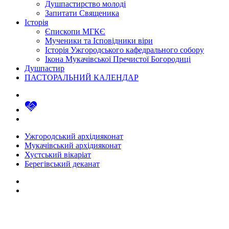
Душпастирство молоді
Запитати Священика
Історія
Єпископи МГКЄ
Мученики та Ісповідники віри
Історія Ужгородського кафедрального собору
Ікона Мукачівської Пречистої Богородиці
Душпастир
ПАСТОРАЛЬНИЙ КАЛЕНДАР
Ужгородський архідияконат
Мукачівський архідияконат
Хустський вікаріат
Берегівський деканат