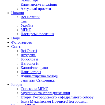
Монастирі
Капеланське служіння
Актуальні проекти
Новини
Всі Новини
Світ
Україна
МГКЄ
Пастирські послання
Події
Фотогалерея
Статті
Всі Статті
Літургіка
Богослов'я
Патрологія
Канонічне право
Наша історія
Душпастирство молоді
Запитати Священика
Історія
Єпископи МГКЄ
Мученики та Ісповідники віри
Історія Ужгородського кафедрального собору
Ікона Мукачівської Пречистої Богородиці