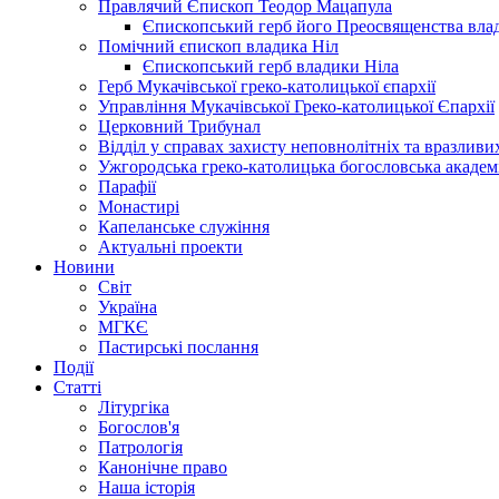
Правлячий Єпископ Теодор Мацапула
Єпископський герб його Преосвященства вла
Помічний єпископ владика Ніл
Єпископський герб владики Ніла
Герб Мукачівської греко-католицької єпархії
Управління Мукачівської Греко-католицької Єпархії
Церковний Трибунал
Відділ у справах захисту неповнолітніх та вразливих
Ужгородська греко-католицька богословська академ
Парафії
Монастирі
Капеланське служіння
Актуальні проекти
Новини
Світ
Україна
МГКЄ
Пастирські послання
Події
Статті
Літургіка
Богослов'я
Патрологія
Канонічне право
Наша історія