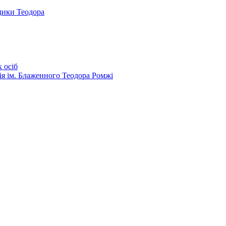
дики Теодора
 осіб
ія ім. Блаженного Теодора Ромжі