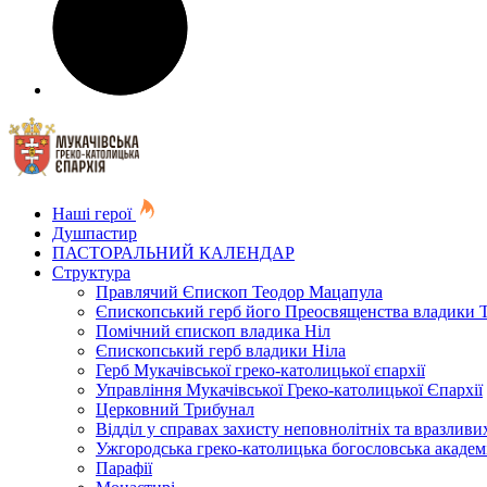
Наші герої
Душпастир
ПАСТОРАЛЬНИЙ КАЛЕНДАР
Структура
Правлячий Єпископ Теодор Мацапула
Єпископський герб його Преосвященства владики 
Помічний єпископ владика Ніл
Єпископський герб владики Ніла
Герб Мукачівської греко-католицької єпархії
Управління Мукачівської Греко-католицької Єпархії
Церковний Трибунал
Відділ у справах захисту неповнолітніх та вразливих
Ужгородська греко-католицька богословська академ
Парафії