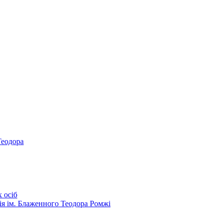
Теодора
 осіб
ія ім. Блаженного Теодора Ромжі