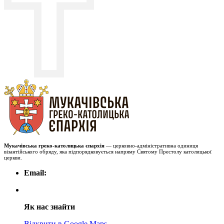
Мукачівська греко-католицька єпархія
— церковно-адміністративна одиниця
візантійського обряду, яка підпорядковується напряму Святому Престолу католицької
церкви.
Email:
Як нас знайти
Відкрити в Google Maps