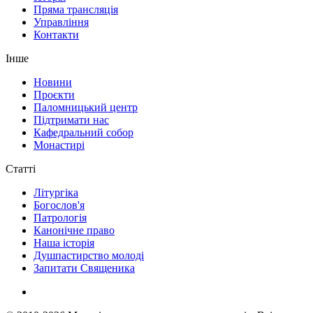
Пряма трансляція
Управління
Контакти
Інше
Новини
Проєкти
Паломницький центр
Підтримати нас
Кафедральний собор
Монастирі
Статті
Літургіка
Богослов'я
Патрологія
Канонічне право
Наша історія
Душпастирство молоді
Запитати Священика