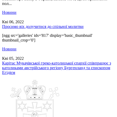
пол...
Новини
Кві 06, 2022
Просимо віх долучитися до спільної молитви
[ngg src='galleries' ids='817' display='basic_thumbnail'
thumbnail_crop='0']
Новини
Кві 05, 2022
Карітас Мукачівської греко-католицької єпархії співпрацює з
католиками австрійського регіону Бургенланд та єпископом
Егідієм