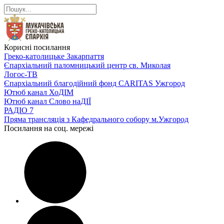
Корисні посилання
Греко-католицьке Закарпаття
Єпархіальний паломницький центр св. Миколая
Логос-ТВ
Єпархіальний благодійний фонд CARITAS Ужгород
Ютюб канал ХоДІМ
Ютюб канал Слово наДІЇ
РАДІО 7
Пряма трансляція з Кафедрального собору м.Ужгород
Посилання на соц. мережі