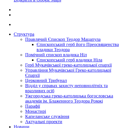
Структура
Правлячий Єпископ Теодор Мацапула
Єпископський герб його Преосвященства
владики Теодора
Помічний єпископ владика Ніл
Єпископський герб владики Ніла
Герб Мукачівської греко-католицької єпархії
Управління Мукачівської Греко-католицької
Єпархії
Церковний Трибунал
Відділ у справах захисту неповнолітніх та
вразливих осіб
Ужгородська греко-католицька богословська
академія ім. Блаженного Теодора Ромжі
Парафії
Монастирі
Капеланське служіння
Актуальні проекти
Новини