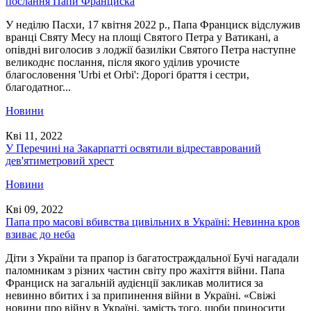
послання Папи Франциска
У неділю Пасхи, 17 квітня 2022 р., Папа Франциск відслужив
вранці Святу Месу на площі Святого Петра у Ватикані, а
опівдні виголосив з лоджії базиліки Святого Петра наступне
великоднє послання, після якого уділив урочисте
благословення 'Urbi et Orbi': Дорогі браття і сестри,
благодатног...
Новини
Кві 11, 2022
У Перечині на Закарпатті освятили відреставрований
дев'ятиметровий хрест
Новини
Кві 09, 2022
Папа про масові вбивства цивільних в Україні: Невинна кров
взиває до неба
Діти з України та прапор із багатостраждальної Бучі нагадали
паломникам з різних частин світу про жахіття війни. Папа
Франциск на загальній аудієнції закликав молитися за
невинно вбитих і за припинення війни в Україні. «Свіжі
новини про війну в Україні, замість того, щоби приносити