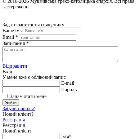
© 2010-2026
Мукачівська греко-католицька єпархія.
Всі права
застережено.
Задати запитання священику
Ваше ім'я
Email
*
Запитання
*
Відправити
Вхід
У мене вже є обліковий запис
E-mail
Пароль
Запам'ятати мене
Увійти
Забули пароль?
Новий клієнт?
Реєстрація
Реєстрація
Новий клієнт
Ім'я*