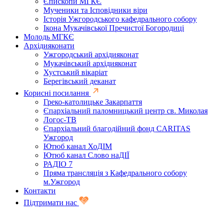
Єпископи МГКЄ
Мученики та Ісповідники віри
Історія Ужгородського кафедрального собору
Ікона Мукачівської Пречистої Богородиці
Молодь МГКЄ
Архідияконати
Ужгородський архідияконат
Мукачівський архідияконат
Хустський вікаріат
Берегівський деканат
Корисні посилання
Греко-католицьке Закарпаття
Єпархіальний паломницький центр св. Миколая
Логос-ТВ
Єпархіальний благодійний фонд CARITAS
Ужгород
Ютюб канал ХоДІМ
Ютюб канал Слово наДІЇ
РАДІО 7
Пряма трансляція з Кафедрального собору
м.Ужгород
Контакти
Підтримати нас