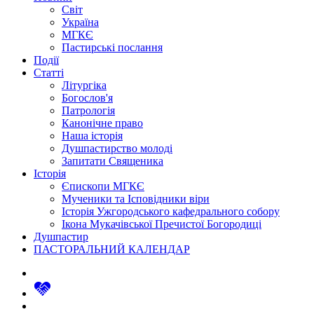
Світ
Україна
МГКЄ
Пастирські послання
Події
Статті
Літургіка
Богослов'я
Патрологія
Канонічне право
Наша історія
Душпастирство молоді
Запитати Священика
Історія
Єпископи МГКЄ
Мученики та Ісповідники віри
Історія Ужгородського кафедрального собору
Ікона Мукачівської Пречистої Богородиці
Душпастир
ПАСТОРАЛЬНИЙ КАЛЕНДАР