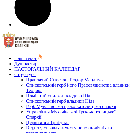
Наші герої
Душпастир
ПАСТОРАЛЬНИЙ КАЛЕНДАР
Структура
Правлячий Єпископ Теодор Мацапула
Єпископський герб його Преосвященства владики
Теодора
Помічний єпископ владика Ніл
Єпископський герб владики Ніла
Герб Мукачівської греко-католицької єпархії
Управління Мукачівської Греко-католицької
Єпархії
Церковний Трибунал
Відділ у справах захисту неповнолітніх та