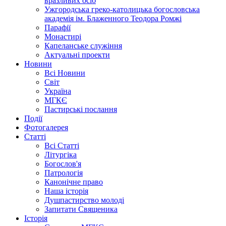
вразливих осіб
Ужгородська греко-католицька богословська
академія ім. Блаженного Теодора Ромжі
Парафії
Монастирі
Капеланське служіння
Актуальні проекти
Новини
Всі Новини
Світ
Україна
МГКЄ
Пастирські послання
Події
Фотогалерея
Статті
Всі Статті
Літургіка
Богослов'я
Патрологія
Канонічне право
Наша історія
Душпастирство молоді
Запитати Священика
Історія