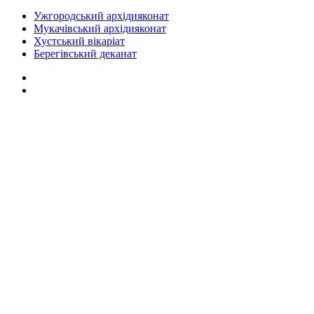
Ужгородський архідияконат
Мукачівський архідияконат
Хустський вікаріат
Берегівський деканат