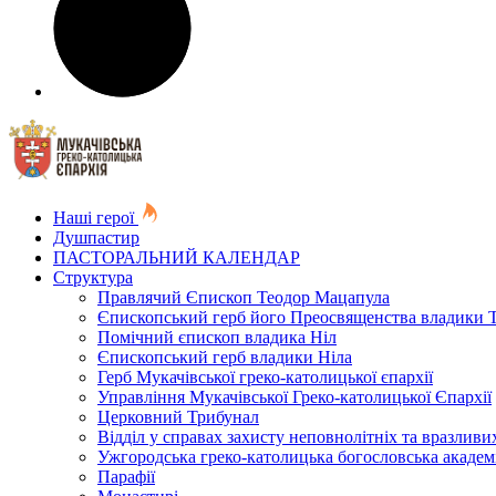
Наші герої
Душпастир
ПАСТОРАЛЬНИЙ КАЛЕНДАР
Структура
Правлячий Єпископ Теодор Мацапула
Єпископський герб його Преосвященства владики 
Помічний єпископ владика Ніл
Єпископський герб владики Ніла
Герб Мукачівської греко-католицької єпархії
Управління Мукачівської Греко-католицької Єпархії
Церковний Трибунал
Відділ у справах захисту неповнолітніх та вразливих
Ужгородська греко-католицька богословська академ
Парафії