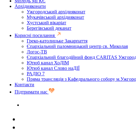
Молодь МГКЄ
Архідияконати
Ужгородський архідияконат
Мукачівський архідияконат
Хустський вікаріат
Берегівський деканат
Корисні посилання
Греко-католицьке Закарпаття
Єпархіальний паломницький центр св. Миколая
Логос-ТВ
Єпархіальний благодійний фонд CARITAS Ужгоро
Ютюб канал ХоДІМ
Ютюб канал Слово наДІЇ
РАДІО 7
Пряма трансляція з Кафедрального собору м.Ужгор
Контакти
Підтримати нас
Задати запитання священику