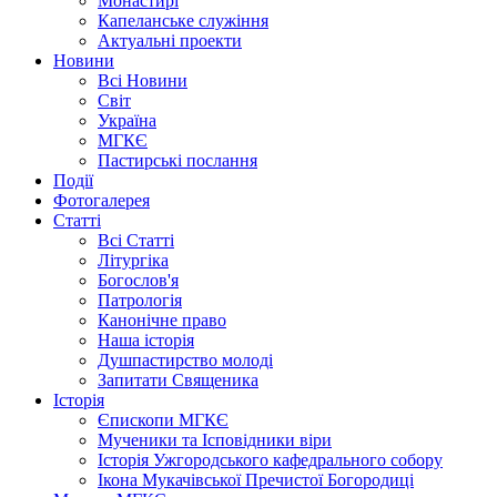
Монастирі
Капеланське служіння
Актуальні проекти
Новини
Всі Новини
Світ
Україна
МГКЄ
Пастирські послання
Події
Фотогалерея
Статті
Всі Статті
Літургіка
Богослов'я
Патрологія
Канонічне право
Наша історія
Душпастирство молоді
Запитати Священика
Історія
Єпископи МГКЄ
Мученики та Ісповідники віри
Історія Ужгородського кафедрального собору
Ікона Мукачівської Пречистої Богородиці