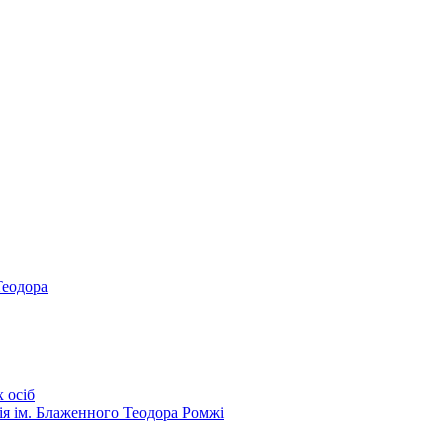
Теодора
 осіб
ія ім. Блаженного Теодора Ромжі