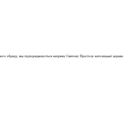
ого обряду, яка підпорядковується напряму Святому Престолу католицької церкви.