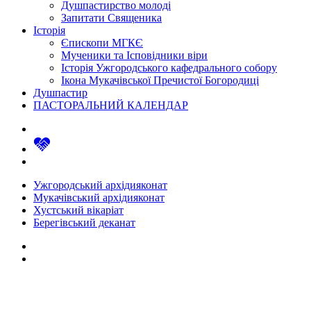
Душпастирство молоді
Запитати Священика
Історія
Єпископи МГКЄ
Мученики та Ісповідники віри
Історія Ужгородського кафедрального собору
Ікона Мукачівської Пречистої Богородиці
Душпастир
ПАСТОРАЛЬНИЙ КАЛЕНДАР
Ужгородський архідияконат
Мукачівський архідияконат
Хустський вікаріат
Берегівський деканат