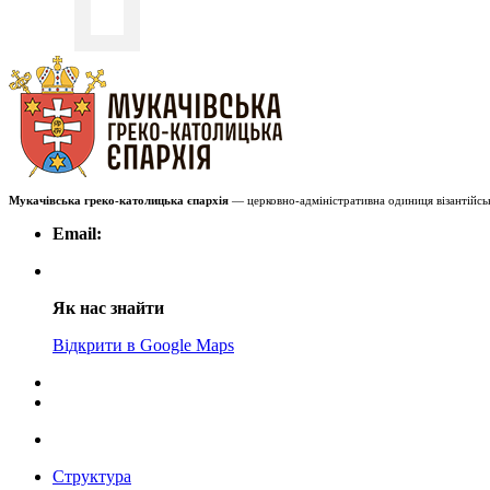
Мукачівська греко-католицька єпархія
— церковно-адміністративна одиниця візантійськ
Email:
Як нас знайти
Відкрити в Google Maps
Структура