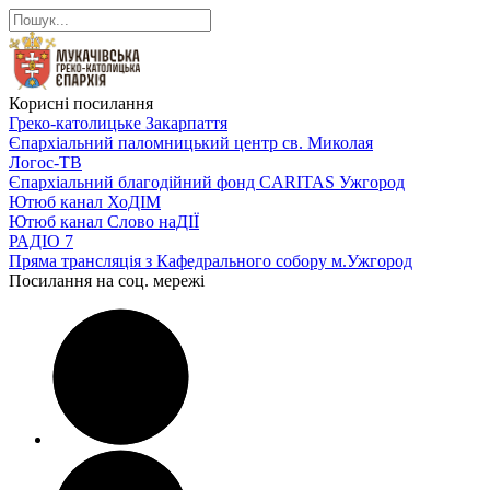
Корисні посилання
Греко-католицьке Закарпаття
Єпархіальний паломницький центр св. Миколая
Логос-ТВ
Єпархіальний благодійний фонд CARITAS Ужгород
Ютюб канал ХоДІМ
Ютюб канал Слово наДІЇ
РАДІО 7
Пряма трансляція з Кафедрального собору м.Ужгород
Посилання на соц. мережі