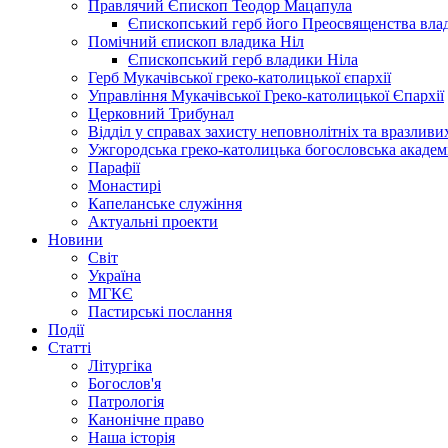
Правлячий Єпископ Теодор Мацапула
Єпископський герб його Преосвященства вла
Помічний єпископ владика Ніл
Єпископський герб владики Ніла
Герб Мукачівської греко-католицької єпархії
Управління Мукачівської Греко-католицької Єпархії
Церковний Трибунал
Відділ у справах захисту неповнолітніх та вразливих
Ужгородська греко-католицька богословська академ
Парафії
Монастирі
Капеланське служіння
Актуальні проекти
Новини
Світ
Україна
МГКЄ
Пастирські послання
Події
Статті
Літургіка
Богослов'я
Патрологія
Канонічне право
Наша історія