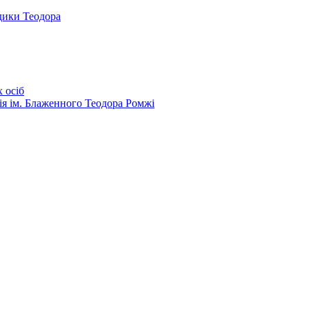
дики Теодора
 осіб
ія ім. Блаженного Теодора Ромжі