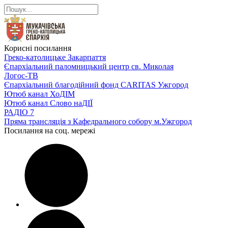
Корисні посилання
Греко-католицьке Закарпаття
Єпархіальний паломницький центр св. Миколая
Логос-ТВ
Єпархіальний благодійний фонд CARITAS Ужгород
Ютюб канал ХоДІМ
Ютюб канал Слово наДІЇ
РАДІО 7
Пряма трансляція з Кафедрального собору м.Ужгород
Посилання на соц. мережі