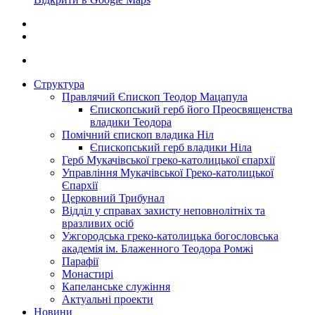
Структура
Правлячий Єпископ Теодор Мацапула
Єпископський герб його Преосвященства
владики Теодора
Помічний єпископ владика Ніл
Єпископський герб владики Ніла
Герб Мукачівської греко-католицької єпархії
Управління Мукачівської Греко-католицької
Єпархії
Церковний Трибунал
Відділ у справах захисту неповнолітніх та
вразливих осіб
Ужгородська греко-католицька богословська
академія ім. Блаженного Теодора Ромжі
Парафії
Монастирі
Капеланське служіння
Актуальні проекти
Новини