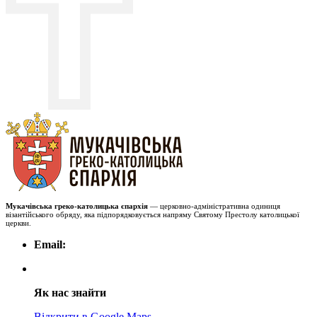
Мукачівська греко-католицька єпархія
— церковно-адміністративна одиниця
візантійського обряду, яка підпорядковується напряму Святому Престолу католицької
церкви.
Email:
Як нас знайти
Відкрити в Google Maps