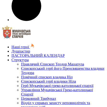
Наші герої
Душпастир
ПАСТОРАЛЬНИЙ КАЛЕНДАР
Структура
Правлячий Єпископ Теодор Мацапула
Єпископський герб його Преосвященства владики
Теодора
Помічний єпископ владика Ніл
Єпископський герб владики Ніла
Герб Мукачівської греко-католицької єпархії
Управління Мукачівської Греко-католицької
Єпархії
Церковний Трибунал
Відділ у справах захисту неповнолітніх та