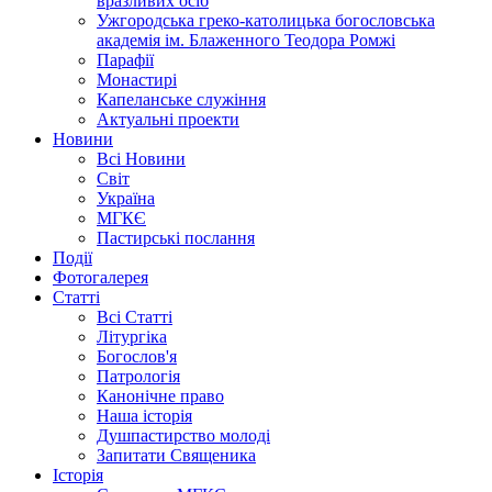
вразливих осіб
Ужгородська греко-католицька богословська
академія ім. Блаженного Теодора Ромжі
Парафії
Монастирі
Капеланське служіння
Актуальні проекти
Новини
Всі Новини
Світ
Україна
МГКЄ
Пастирські послання
Події
Фотогалерея
Статті
Всі Статті
Літургіка
Богослов'я
Патрологія
Канонічне право
Наша історія
Душпастирство молоді
Запитати Священика
Історія