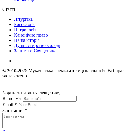
Статті
Літургіка
Богослов'я
Патрологія
Канонічне право
Наша історія
Душпастирство молоді
Запитати Священика
© 2010-2026
Мукачівська греко-католицька єпархія.
Всі права
застережено.
Задати запитання священику
Ваше ім'я
Email
*
Запитання
*