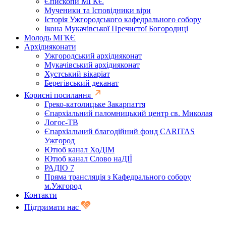
Єпископи МГКЄ
Мученики та Ісповідники віри
Історія Ужгородського кафедрального собору
Ікона Мукачівської Пречистої Богородиці
Молодь МГКЄ
Архідияконати
Ужгородський архідияконат
Мукачівський архідияконат
Хустський вікаріат
Берегівський деканат
Корисні посилання
Греко-католицьке Закарпаття
Єпархіальний паломницький центр св. Миколая
Логос-ТВ
Єпархіальний благодійний фонд CARITAS
Ужгород
Ютюб канал ХоДІМ
Ютюб канал Слово наДІЇ
РАДІО 7
Пряма трансляція з Кафедрального собору
м.Ужгород
Контакти
Підтримати нас