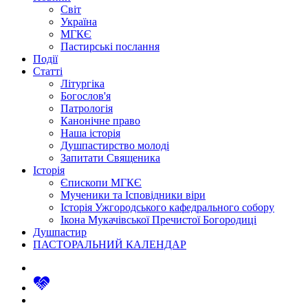
Світ
Україна
МГКЄ
Пастирські послання
Події
Статті
Літургіка
Богослов'я
Патрологія
Канонічне право
Наша історія
Душпастирство молоді
Запитати Священика
Історія
Єпископи МГКЄ
Мученики та Ісповідники віри
Історія Ужгородського кафедрального собору
Ікона Мукачівської Пречистої Богородиці
Душпастир
ПАСТОРАЛЬНИЙ КАЛЕНДАР