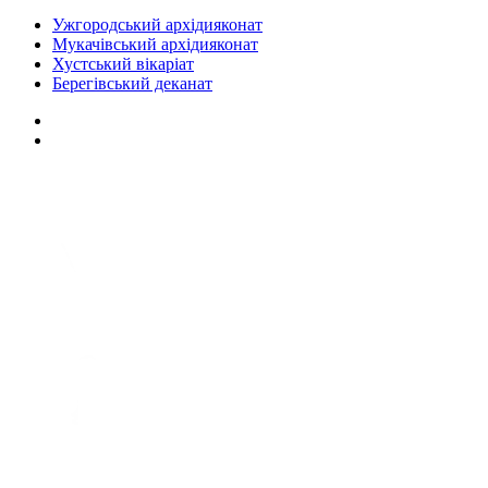
Ужгородський архідияконат
Мукачівський архідияконат
Хустський вікаріат
Берегівський деканат