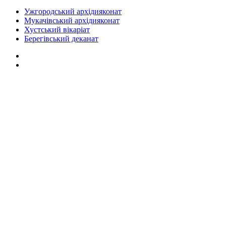
Ужгородський архідияконат
Мукачівський архідияконат
Хустський вікаріат
Берегівський деканат