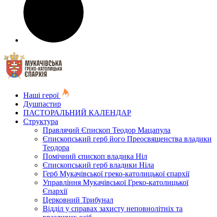
Наші герої
Душпастир
ПАСТОРАЛЬНИЙ КАЛЕНДАР
Структура
Правлячий Єпископ Теодор Мацапула
Єпископський герб його Преосвященства владики
Теодора
Помічний єпископ владика Ніл
Єпископський герб владики Ніла
Герб Мукачівської греко-католицької єпархії
Управління Мукачівської Греко-католицької
Єпархії
Церковний Трибунал
Відділ у справах захисту неповнолітніх та