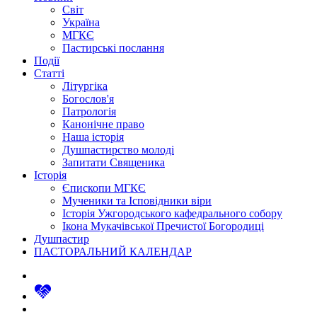
Світ
Україна
МГКЄ
Пастирські послання
Події
Статті
Літургіка
Богослов'я
Патрологія
Канонічне право
Наша історія
Душпастирство молоді
Запитати Священика
Історія
Єпископи МГКЄ
Мученики та Ісповідники віри
Історія Ужгородського кафедрального собору
Ікона Мукачівської Пречистої Богородиці
Душпастир
ПАСТОРАЛЬНИЙ КАЛЕНДАР