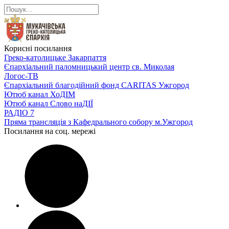
Корисні посилання
Греко-католицьке Закарпаття
Єпархіальний паломницький центр св. Миколая
Логос-ТВ
Єпархіальний благодійний фонд CARITAS Ужгород
Ютюб канал ХоДІМ
Ютюб канал Слово наДІЇ
РАДІО 7
Пряма трансляція з Кафедрального собору м.Ужгород
Посилання на соц. мережі