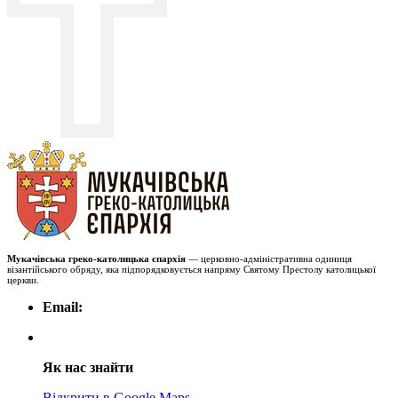
Мукачівська греко-католицька єпархія
— церковно-адміністративна одиниця
візантійського обряду, яка підпорядковується напряму Святому Престолу католицької
церкви.
Email:
Як нас знайти
Відкрити в Google Maps