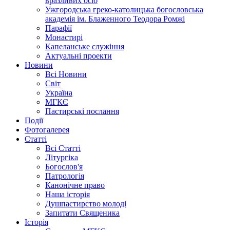
вразливих осіб
Ужгородська греко-католицька богословська
академія ім. Блаженного Теодора Ромжі
Парафії
Монастирі
Капеланське служіння
Актуальні проекти
Новини
Всі Новини
Світ
Україна
МГКЄ
Пастирські послання
Події
Фотогалерея
Статті
Всі Статті
Літургіка
Богослов'я
Патрологія
Канонічне право
Наша історія
Душпастирство молоді
Запитати Священика
Історія