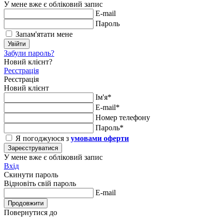
У мене вже є обліковий запис
E-mail
Пароль
Запам'ятати мене
Увійти
Забули пароль?
Новий клієнт?
Реєстрація
Реєстрація
Новий клієнт
Ім'я*
E-mail*
Номер телефону
Пароль*
Я погоджуюся з
умовами оферти
Зареєструватися
У мене вже є обліковий запис
Вхід
Скинути пароль
Відновіть свій пароль
E-mail
Продовжити
Повернутися до