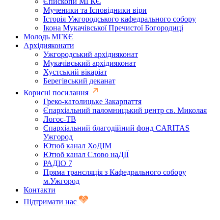
Єпископи МГКЄ
Мученики та Ісповідники віри
Історія Ужгородського кафедрального собору
Ікона Мукачівської Пречистої Богородиці
Молодь МГКЄ
Архідияконати
Ужгородський архідияконат
Мукачівський архідияконат
Хустський вікаріат
Берегівський деканат
Корисні посилання
Греко-католицьке Закарпаття
Єпархіальний паломницький центр св. Миколая
Логос-ТВ
Єпархіальний благодійний фонд CARITAS
Ужгород
Ютюб канал ХоДІМ
Ютюб канал Слово наДІЇ
РАДІО 7
Пряма трансляція з Кафедрального собору
м.Ужгород
Контакти
Підтримати нас