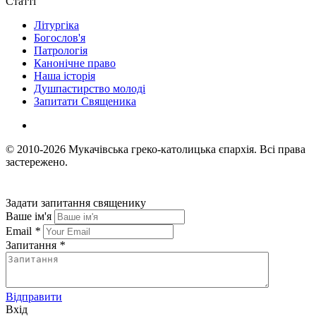
Статті
Літургіка
Богослов'я
Патрологія
Канонічне право
Наша історія
Душпастирство молоді
Запитати Священика
© 2010-2026
Мукачівська греко-католицька єпархія.
Всі права
застережено.
Задати запитання священику
Ваше ім'я
Email
*
Запитання
*
Відправити
Вхід