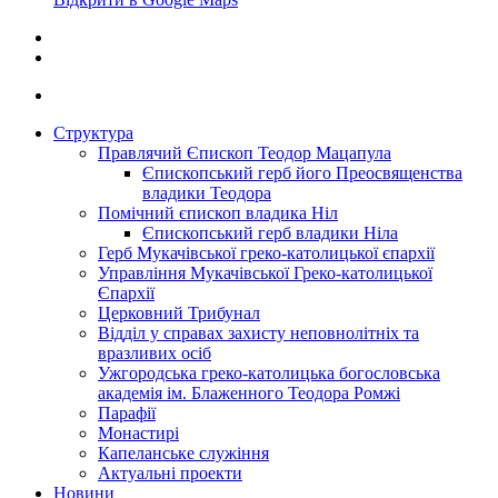
Структура
Правлячий Єпископ Теодор Мацапула
Єпископський герб його Преосвященства
владики Теодора
Помічний єпископ владика Ніл
Єпископський герб владики Ніла
Герб Мукачівської греко-католицької єпархії
Управління Мукачівської Греко-католицької
Єпархії
Церковний Трибунал
Відділ у справах захисту неповнолітніх та
вразливих осіб
Ужгородська греко-католицька богословська
академія ім. Блаженного Теодора Ромжі
Парафії
Монастирі
Капеланське служіння
Актуальні проекти
Новини