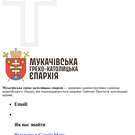
Мукачівська греко-католицька єпархія
— церковно-адміністративна одиниця
візантійського обряду, яка підпорядковується напряму Святому Престолу католицької
церкви.
Email:
Як нас знайти
Відкрити в Google Maps