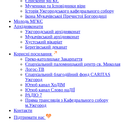
Єпископи МГКЄ
Мученики та Ісповідники віри
Історія Ужгородського кафедрального собору
Ікона Мукачівської Пречистої Богородиці
Молодь МГКЄ
Архідияконати
Ужгородський архідияконат
Мукачівський архідияконат
Хустський вікаріат
Берегівський деканат
Корисні посилання
Греко-католицьке Закарпаття
Єпархіальний паломницький центр св. Миколая
Логос-ТВ
Єпархіальний благодійний фонд CARITAS
Ужгород
Ютюб канал ХоДІМ
Ютюб канал Слово наДІЇ
РАДІО 7
Пряма трансляція з Кафедрального собору
м.Ужгород
Контакти
Підтримати нас