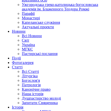
вразливих осіб
Ужгородська греко-католицька богословська
академія ім. Блаженного Теодора Ромжі
Парафії
Монастирі
Капеланське служіння
Актуальні проекти
Новини
Всі Новини
Світ
Україна
МГКЄ
Пастирські послання
Події
Фотогалерея
Статті
Всі Статті
Літургіка
Богослов'я
Патрологія
Канонічне право
Наша історія
Душпастирство молоді
Запитати Священика
Історія