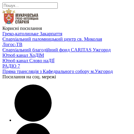
Корисні посилання
Греко-католицьке Закарпаття
Єпархіальний паломницький центр св. Миколая
Логос-ТВ
Єпархіальний благодійний фонд CARITAS Ужгород
Ютюб канал ХоДІМ
Ютюб канал Слово наДІЇ
РАДІО 7
Пряма трансляція з Кафедрального собору м.Ужгород
Посилання на соц. мережі