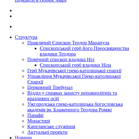
Структура
Правлячий Єпископ Теодор Мацапула
Єпископський герб його Преосвященства
владики Теодора
Помічний єпископ владика Ніл
Єпископський герб владики Ніла
Герб Мукачівської греко-католицької єпархії
Управління Мукачівської Греко-католицької
Єпархії
Церковний Трибунал
Відділ у справах захисту неповнолітніх та
вразливих осіб
Ужгородська греко-католицька богословська
академія ім. Блаженного Теодора Ромжі
Парафії
Монастирі
Капеланське служіння
Актуальні проекти
Новини