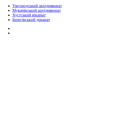
Ужгородський архідияконат
Мукачівський архідияконат
Хустський вікаріат
Берегівський деканат