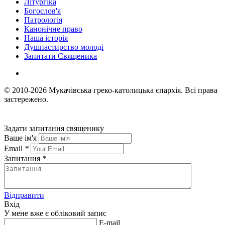
Літургіка
Богослов'я
Патрологія
Канонічне право
Наша історія
Душпастирство молоді
Запитати Священика
© 2010-2026
Мукачівська греко-католицька єпархія.
Всі права
застережено.
Задати запитання священику
Ваше ім'я
Email
*
Запитання
*
Відправити
Вхід
У мене вже є обліковий запис
E-mail