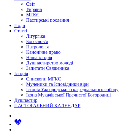
Світ
Україна
МГКЄ
Пастирські послання
Події
Статті
Літургіка
Богослов'я
Патрологія
Канонічне право
Наша історія
Душпастирство молоді
Запитати Священика
Історія
Єпископи МГКЄ
Мученики та Ісповідники віри
Історія Ужгородського кафедрального собору
Ікона Мукачівської Пречистої Богородиці
Душпастир
ПАСТОРАЛЬНИЙ КАЛЕНДАР