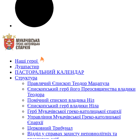
Наші герої
Душпастир
ПАСТОРАЛЬНИЙ КАЛЕНДАР
Структура
Правлячий Єпископ Теодор Мацапула
Єпископський герб його Преосвященства владики
Теодора
Помічний єпископ владика Ніл
Єпископський герб владики Ніла
Герб Мукачівської греко-католицької єпархії
Управління Мукачівської Греко-католицької
Єпархії
Церковний Трибунал
Відділ у справах захисту неповнолітніх та