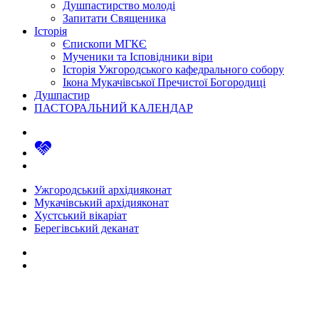
Душпастирство молоді
Запитати Священика
Історія
Єпископи МГКЄ
Мученики та Ісповідники віри
Історія Ужгородського кафедрального собору
Ікона Мукачівської Пречистої Богородиці
Душпастир
ПАСТОРАЛЬНИЙ КАЛЕНДАР
Ужгородський архідияконат
Мукачівський архідияконат
Хустський вікаріат
Берегівський деканат