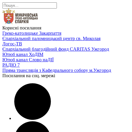
Корисні посилання
Греко-католицьке Закарпаття
Єпархіальний паломницький центр св. Миколая
Логос-ТВ
Єпархіальний благодійний фонд CARITAS Ужгород
Ютюб канал ХоДІМ
Ютюб канал Слово наДІЇ
РАДІО 7
Пряма трансляція з Кафедрального собору м.Ужгород
Посилання на соц. мережі