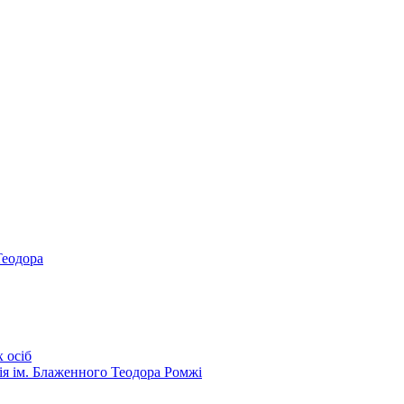
Теодора
 осіб
ія ім. Блаженного Теодора Ромжі