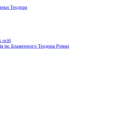
дики Теодора
 осіб
ія ім. Блаженного Теодора Ромжі