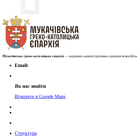
Мукачівська греко-католицька єпархія
— церковно-адміністративна одиниця візантійськ
Email:
Як нас знайти
Відкрити в Google Maps
Структура