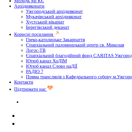
Молодь МГКЄ
Архідияконати
Ужгородський архідияконат
Мукачівський архідияконат
Хустський вікаріат
Берегівський деканат
Корисні посилання
Греко-католицьке Закарпаття
Єпархіальний паломницький центр св. Миколая
Логос-ТВ
Єпархіальний благодійний фонд CARITAS Ужгоро
Ютюб канал ХоДІМ
Ютюб канал Слово наДІЇ
РАДІО 7
Пряма трансляція з Кафедрального собору м.Ужгор
Контакти
Підтримати нас
Задати запитання священику