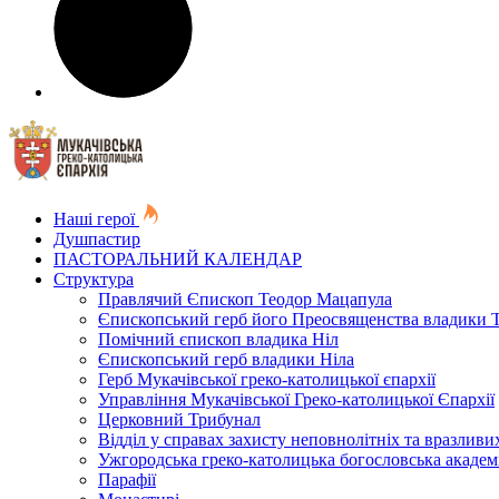
Наші герої
Душпастир
ПАСТОРАЛЬНИЙ КАЛЕНДАР
Структура
Правлячий Єпископ Теодор Мацапула
Єпископський герб його Преосвященства владики 
Помічний єпископ владика Ніл
Єпископський герб владики Ніла
Герб Мукачівської греко-католицької єпархії
Управління Мукачівської Греко-католицької Єпархії
Церковний Трибунал
Відділ у справах захисту неповнолітніх та вразливих
Ужгородська греко-католицька богословська академ
Парафії