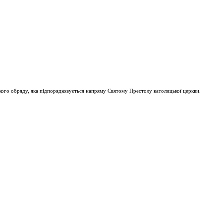
ого обряду, яка підпорядковується напряму Святому Престолу католицької церкви.