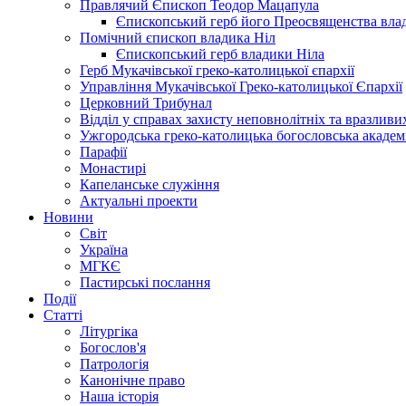
Правлячий Єпископ Теодор Мацапула
Єпископський герб його Преосвященства вла
Помічний єпископ владика Ніл
Єпископський герб владики Ніла
Герб Мукачівської греко-католицької єпархії
Управління Мукачівської Греко-католицької Єпархії
Церковний Трибунал
Відділ у справах захисту неповнолітніх та вразливих
Ужгородська греко-католицька богословська академ
Парафії
Монастирі
Капеланське служіння
Актуальні проекти
Новини
Світ
Україна
МГКЄ
Пастирські послання
Події
Статті
Літургіка
Богослов'я
Патрологія
Канонічне право
Наша історія