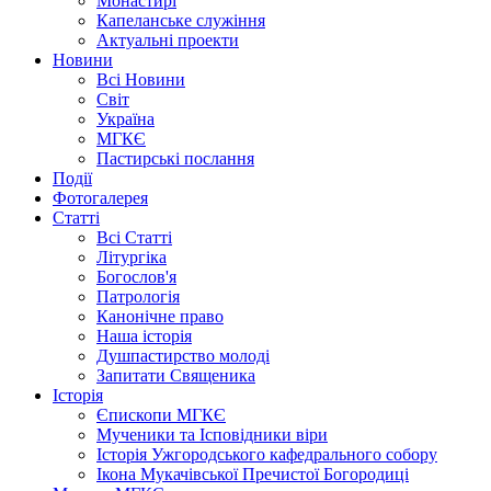
Монастирі
Капеланське служіння
Актуальні проекти
Новини
Всі Новини
Світ
Україна
МГКЄ
Пастирські послання
Події
Фотогалерея
Статті
Всі Статті
Літургіка
Богослов'я
Патрологія
Канонічне право
Наша історія
Душпастирство молоді
Запитати Священика
Історія
Єпископи МГКЄ
Мученики та Ісповідники віри
Історія Ужгородського кафедрального собору
Ікона Мукачівської Пречистої Богородиці