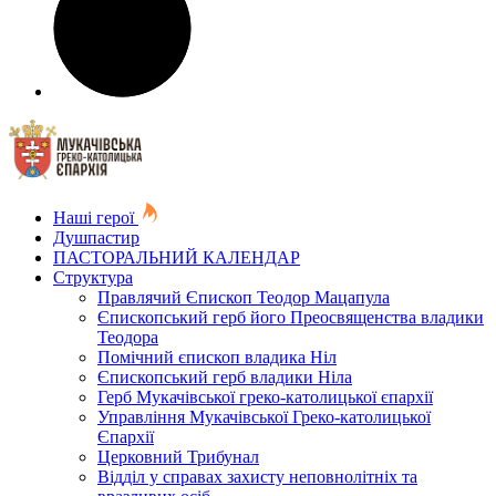
Наші герої
Душпастир
ПАСТОРАЛЬНИЙ КАЛЕНДАР
Структура
Правлячий Єпископ Теодор Мацапула
Єпископський герб його Преосвященства владики
Теодора
Помічний єпископ владика Ніл
Єпископський герб владики Ніла
Герб Мукачівської греко-католицької єпархії
Управління Мукачівської Греко-католицької
Єпархії
Церковний Трибунал
Відділ у справах захисту неповнолітніх та