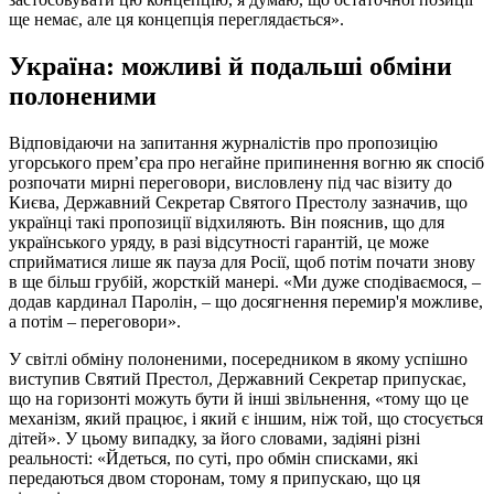
ще немає, але ця концепція переглядається».
Україна: можливі й подальші обміни
полоненими
Відповідаючи на запитання журналістів про пропозицію
угорського прем’єра про негайне припинення вогню як спосіб
розпочати мирні переговори, висловлену під час візиту до
Києва, Державний Секретар Святого Престолу зазначив, що
українці такі пропозиції відхиляють. Він пояснив, що для
українського уряду, в разі відсутності гарантій, це може
сприйматися лише як пауза для Росії, щоб потім почати знову
в ще більш грубій, жорсткій манері. «Ми дуже сподіваємося, –
додав кардинал Паролін, – що досягнення перемир'я можливе,
а потім – переговори».
У світлі обміну полоненими, посередником в якому успішно
виступив Святий Престол, Державний Секретар припускає,
що на горизонті можуть бути й інші звільнення, «тому що це
механізм, який працює, і який є іншим, ніж той, що стосується
дітей». У цьому випадку, за його словами, задіяні різні
реальності: «Йдеться, по суті, про обмін списками, які
передаються двом сторонам, тому я припускаю, що ця