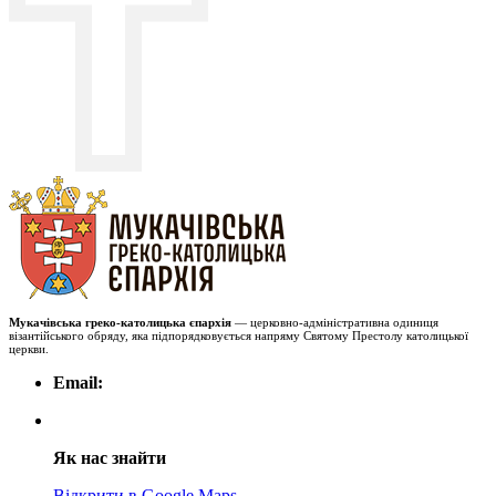
Мукачівська греко-католицька єпархія
— церковно-адміністративна одиниця
візантійського обряду, яка підпорядковується напряму Святому Престолу католицької
церкви.
Email:
Як нас знайти
Відкрити в Google Maps