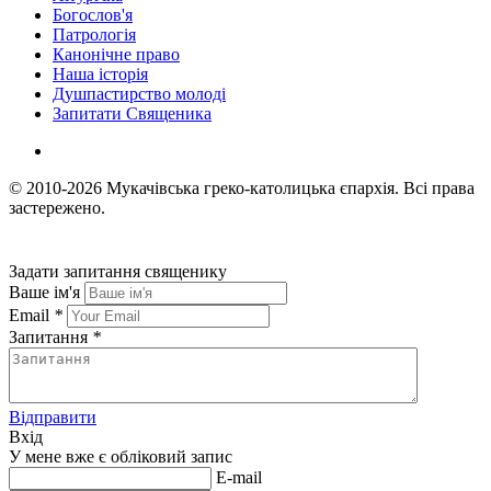
Богослов'я
Патрологія
Канонічне право
Наша історія
Душпастирство молоді
Запитати Священика
© 2010-2026
Мукачівська греко-католицька єпархія.
Всі права
застережено.
Задати запитання священику
Ваше ім'я
Email
*
Запитання
*
Відправити
Вхід
У мене вже є обліковий запис
E-mail