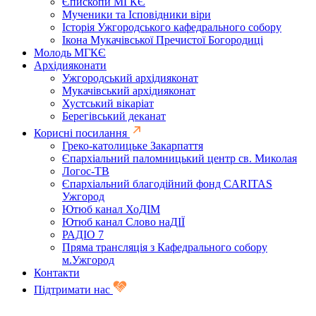
Єпископи МГКЄ
Мученики та Ісповідники віри
Історія Ужгородського кафедрального собору
Ікона Мукачівської Пречистої Богородиці
Молодь МГКЄ
Архідияконати
Ужгородський архідияконат
Мукачівський архідияконат
Хустський вікаріат
Берегівський деканат
Корисні посилання
Греко-католицьке Закарпаття
Єпархіальний паломницький центр св. Миколая
Логос-ТВ
Єпархіальний благодійний фонд CARITAS
Ужгород
Ютюб канал ХоДІМ
Ютюб канал Слово наДІЇ
РАДІО 7
Пряма трансляція з Кафедрального собору
м.Ужгород
Контакти
Підтримати нас