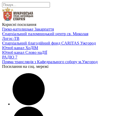
Корисні посилання
Греко-католицьке Закарпаття
Єпархіальний паломницький центр св. Миколая
Логос-ТВ
Єпархіальний благодійний фонд CARITAS Ужгород
Ютюб канал ХоДІМ
Ютюб канал Слово наДІЇ
РАДІО 7
Пряма трансляція з Кафедрального собору м.Ужгород
Посилання на соц. мережі