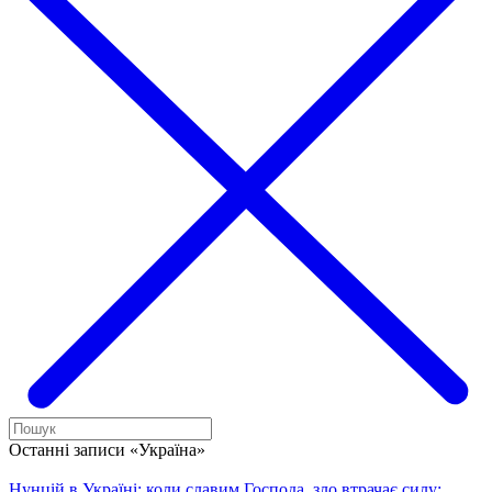
Останні записи «Україна»
Нунцій в Україні: коли славим Господа, зло втрачає силу;