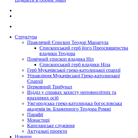
Структура
Правлячий Єпископ Теодор Мацапула
Єпископський герб його Преосвященства
владики Теодора
Помічний єпископ владика Ніл
Єпископський герб владики Ніла
Герб Мукачівської греко-католицької єпархії
Управління Мукачівської Греко-католицької
Єпархії
Церковний Трибунал
Відділ у справах захисту неповнолітніх та
вразливих осіб
Ужгородська греко-католицька богословська
академія ім. Блаженного Теодора Ромжі
Парафії
Монастирі
Капеланське служіння
Актуальні проекти
Новини