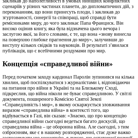
закликав до наполегливості в умовах нинішніх конфліктних
сценаріїв у різних частинах планети, до дипломатичних дій, з
переконанням, що вони принесуть плоди, і закликав до
згуртованості, синергії та співпраці, щоб справді бути
ремісниками миру, до чого закликає Папа Франциск. Він
високо оцінив книгу, яка була відзначена цього вечора і
заслугою якої, за його словами, є те, що вона «знову винесла
на поверхню глибоке прагнення до миру», залучивши до
виступу кількох свідків та науковців. В результаті з’явилася
публікація, що є всебічними роздумами про мир.
Концепція «справедливої війни»
Перед початком заходу кардинал Паролін зупинився на кілька
хвилин, щоб поспілкуватися з журналістами і, відповідаючи
на питання про війни в Україні та на Близькому Сході,
підкреслив, що війна ніколи не буває справедливою. У світлі
документа, поширеного Комісією Святої Землі
«Справедливість і мир», в якому оскаржується зловживання
виразом «справедлива війна» в контексті того, що
відбувається в Газі, він сказав: «Знаємо, що про концепцію
справедливої війни сьогодні ведеться багато дискусій, що
справедлива війна – це оборонна війна. Але сьогодні, з тим
озброєнням, яке є в нашому розпорядженні, стає дуже важко
застосовувати цю концепцію, я думаю, що остаточної позиції