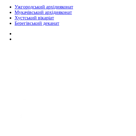
Ужгородський архідияконат
Мукачівський архідияконат
Хустський вікаріат
Берегівський деканат