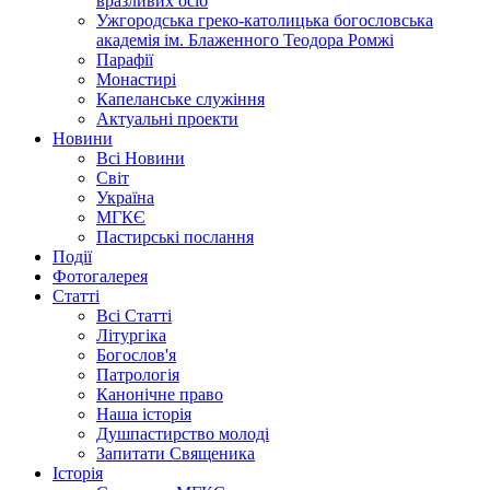
вразливих осіб
Ужгородська греко-католицька богословська
академія ім. Блаженного Теодора Ромжі
Парафії
Монастирі
Капеланське служіння
Актуальні проекти
Новини
Всі Новини
Світ
Україна
МГКЄ
Пастирські послання
Події
Фотогалерея
Статті
Всі Статті
Літургіка
Богослов'я
Патрологія
Канонічне право
Наша історія
Душпастирство молоді
Запитати Священика
Історія