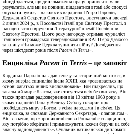
«Іноді здається, що дипломатична праця приносить мало
результатів, але ми не повинні піддаватися втомі або спокусі
опускати руки», – наголосив кардинал П'єтро Паролін,
Державний Секретар Святого Престолу, виступаючи ввечері,
2 липня 2024 р., в Посольстві Італії при Святому Престолі, з
нагоди п'ятого вручення Літературної премії Послів при
Святому Престолі. Цього року нагороду отримав журналіст
італійської громадської телерадіокомпанії RAI П'єро Дамоссо
за книгу «Чи може Церква зупинити війну? Дослідження
через шістдесят років після
Pacem in Terris
».
Енцикліка
Pacem in Terris
– це заповіт
Кардинал Паролін нагадав генезу та історичний контекст, в
якому визріла енцикліка Івана ХХІІІ, яка «розвивається на
основі багатьох інших висловлювань». Він підкреслив, що
загальний мир є благом, яке стосується всіх без винятку. Він
також пригадав радіозвернення від 13 квітня 1963 року, в
якому тодішній Папа у Велику Суботу говорив про
необхідність миру з Богом, з усіма народами і в сім'ях. Ця
енцикліка, за словами Державного Секретаря, «є заповітом».
Він зазначив, що «проникливі слова Ронкаллі є спадщиною,
яку потрібно зберігати і примножувати, кожен беручи на себе
власну відповідальність». Очільник ватиканської дипломатії