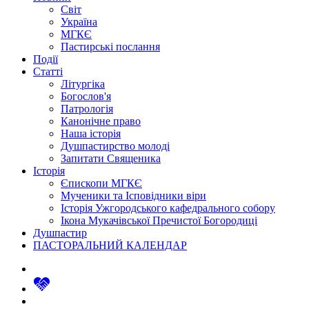
Світ
Україна
МГКЄ
Пастирські послання
Події
Статті
Літургіка
Богослов'я
Патрологія
Канонічне право
Наша історія
Душпастирство молоді
Запитати Священика
Історія
Єпископи МГКЄ
Мученики та Ісповідники віри
Історія Ужгородського кафедрального собору
Ікона Мукачівської Пречистої Богородиці
Душпастир
ПАСТОРАЛЬНИЙ КАЛЕНДАР