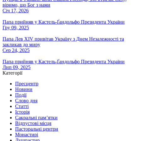
віримо, що Бог з нами
Січ 17, 2026
Папа прийняв у Кастель-Ґандольфо Президента України
Гру 09, 2025
Папа Лев XIV привітав Україну з Днем Незалежності та
закликав до миру
Сер 24, 2025
Папа прийняв у Кастель-Ґандольфо Президента України
Лип 09, 2025
Категорії
Пресцентр
Новини
Події
Слово дня
Статті
Історія
Сакральні пам’ятки
Відпустові місця
Пасторальні центри
Монастирі
Душпастир