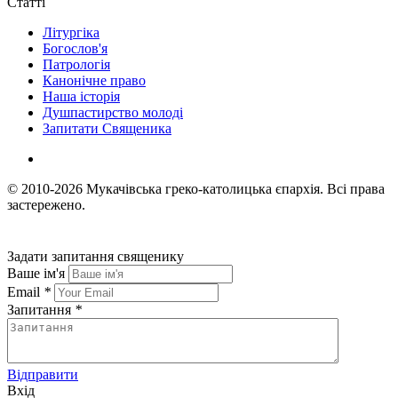
Статті
Літургіка
Богослов'я
Патрологія
Канонічне право
Наша історія
Душпастирство молоді
Запитати Священика
© 2010-2026
Мукачівська греко-католицька єпархія.
Всі права
застережено.
Задати запитання священику
Ваше ім'я
Email
*
Запитання
*
Відправити
Вхід