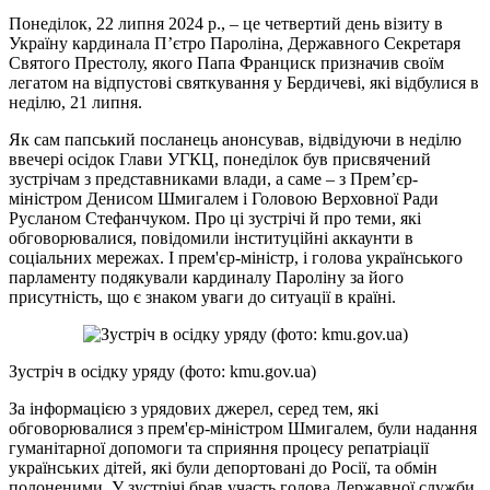
Понеділок, 22 липня 2024 р., – це четвертий день візиту в
Україну кардинала П’єтро Пароліна, Державного Секретаря
Святого Престолу, якого Папа Франциск призначив своїм
легатом на відпустові святкування у Бердичеві, які відбулися в
неділю, 21 липня.
Як сам папський посланець анонсував, відвідуючи в неділю
ввечері осідок Глави УГКЦ, понеділок був присвячений
зустрічам з представниками влади, а саме – з Прем’єр-
міністром Денисом Шмигалем і Головою Верховної Ради
Русланом Стефанчуком. Про ці зустрічі й про теми, які
обговорювалися, повідомили інституційні аккаунти в
соціальних мережах. І прем'єр-міністр, і голова українського
парламенту подякували кардиналу Пароліну за його
присутність, що є знаком уваги до ситуації в країні.
Зустріч в осідку уряду (фото: kmu.gov.ua)
За інформацією з урядових джерел, серед тем, які
обговорювалися з прем'єр-міністром Шмигалем, були надання
гуманітарної допомоги та сприяння процесу репатріації
українських дітей, які були депортовані до Росії, та обмін
полоненими. У зустрічі брав участь голова Державної служби