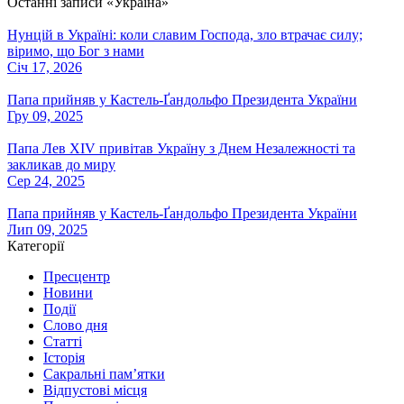
Останні записи «Україна»
Нунцій в Україні: коли славим Господа, зло втрачає силу;
віримо, що Бог з нами
Січ 17, 2026
Папа прийняв у Кастель-Ґандольфо Президента України
Гру 09, 2025
Папа Лев XIV привітав Україну з Днем Незалежності та
закликав до миру
Сер 24, 2025
Папа прийняв у Кастель-Ґандольфо Президента України
Лип 09, 2025
Категорії
Пресцентр
Новини
Події
Слово дня
Статті
Історія
Сакральні пам’ятки
Відпустові місця