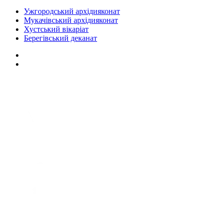
Ужгородський архідияконат
Мукачівський архідияконат
Хустський вікаріат
Берегівський деканат