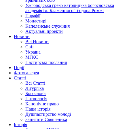
вразливих осіб
Ужгородська греко-католицька богословська
академія ім. Блаженного Теодора Ромжі
Парафії
Монастирі
Капеланське служіння
Актуальні проекти
Новини
Всі Новини
Світ
Україна
МГКЄ
Пастирські послання
Події
Фотогалерея
Статті
Всі Статті
Літургіка
Богослов'я
Патрологія
Канонічне право
Наша історія
Душпастирство молоді
Запитати Священика
Історія