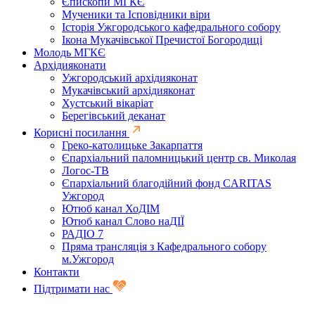
Єпископи МГКЄ
Мученики та Ісповідники віри
Історія Ужгородського кафедрального собору
Ікона Мукачівської Пречистої Богородиці
Молодь МГКЄ
Архідияконати
Ужгородський архідияконат
Мукачівський архідияконат
Хустський вікаріат
Берегівський деканат
Корисні посилання
Греко-католицьке Закарпаття
Єпархіальний паломницький центр св. Миколая
Логос-ТВ
Єпархіальний благодійний фонд CARITAS
Ужгород
Ютюб канал ХоДІМ
Ютюб канал Слово наДІЇ
РАДІО 7
Пряма трансляція з Кафедрального собору
м.Ужгород
Контакти
Підтримати нас