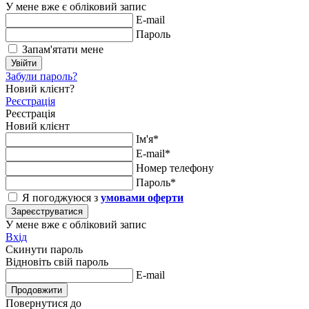
У мене вже є обліковий запис
E-mail
Пароль
Запам'ятати мене
Увійти
Забули пароль?
Новий клієнт?
Реєстрація
Реєстрація
Новий клієнт
Ім'я*
E-mail*
Номер телефону
Пароль*
Я погоджуюся з
умовами оферти
Зареєструватися
У мене вже є обліковий запис
Вхід
Скинути пароль
Відновіть свій пароль
E-mail
Продовжити
Повернутися до