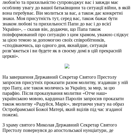
любов'ю та прихильністю супроводжує вас і завжди має
особливу увагу до вашої батьківщини та ситуації війни, в якій
вона перебуває. Він молиться за вас, а також дає конкретні
знаки. Моя присутність тут, серед вас, також бажає бути
знаком любові та прихильності Папи до вас і до всієї
України», – сказав він, додаючи, що Папа також
поінформований про ситуацію з цим храмом, уважно слідкує
за цією темою за допомогою своїх співробітників,
«сподіваючись, що одного дня, якнайдше, ситуація
розв’яжеться і ви будете як в своєму домі в цій прекрасній
церкві».
На завершення Державний Секретар Святого Престолу
запросив присутніх проказати разом молитву, згадавши у ній
про Папу, але також молячись за Україну, за мир, за цю
парафію. Після проказування молитви «Отче наш»
українською мовою, кардинал Паролін запросив проказати
також молитву «Радуйся, Маріє», звертаючи увагу на образ
Остробрамської Божої Матері, який вцілів під час згаданої
пожежі.
З храму святого Миколая Державний Секретар Святого
Престолу повернувся до апостольської нунціатури, де