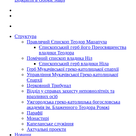
Структура
Правлячий Єпископ Теодор Мацапула
Єпископський герб його Преосвященства
владики Теодора
Помічний єпископ владика Ніл
Єпископський герб владики Ніла
Герб Мукачівської греко-католицької єпархії
Управління Мукачівської Греко-католицької
Єпархії
Церковний Трибунал
Відділ у справах захисту неповнолітніх та
вразливих осіб
Ужгородська греко-католицька богословська
академія ім. Блаженного Теодора Ромжі
Парафії
Монастирі
Капеланське служіння
Актуальні проекти
Новини