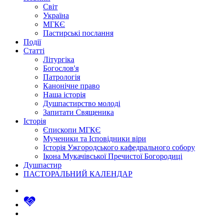
Світ
Україна
МГКЄ
Пастирські послання
Події
Статті
Літургіка
Богослов'я
Патрологія
Канонічне право
Наша історія
Душпастирство молоді
Запитати Священика
Історія
Єпископи МГКЄ
Мученики та Ісповідники віри
Історія Ужгородського кафедрального собору
Ікона Мукачівської Пречистої Богородиці
Душпастир
ПАСТОРАЛЬНИЙ КАЛЕНДАР