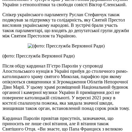
України з етнополітики та свободи совісті Віктор Єленський.
Спікер українського парламенту Руслан Стефанчук також
подякував за підтримку та солідарність, яку Святий Престол
висловив українському народові. В зустрічі брали участь
також парламентарі, що входять до депутатської групи дружби
між Святим Престолом та Україною.
(фото: Пресслужба Верховної Ради)
Після обіду кардинал П’єтро Паролін у супроводі
Апостольського нунція в Україні прибув до столичного римо-
католицького храму святого Миколая, парафією при якому
опікуються священники зі Згромадження Облатів Непорочної
Діви Марії. У цьому храмі розміщений Національний будинок
органної і камерної музики України й приміщення досі не
повернене католицькій спільноті. У вересні 2021 року в
костелі спалахнула пожежа, яка завдала значної шкоди,
знищивши також орган, встановлений понад сорок років тому.
Кардинал Паролін привітав присутніх, зазначаючи, що
приносить не лише свої вітання, але й вітання також
Святішого Отця. «Ви знаєте, що Папа Франциск з великою