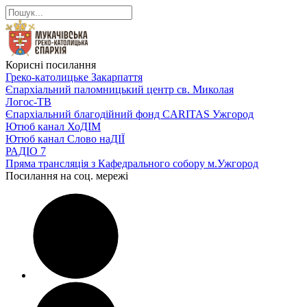
Корисні посилання
Греко-католицьке Закарпаття
Єпархіальний паломницький центр св. Миколая
Логос-ТВ
Єпархіальний благодійний фонд CARITAS Ужгород
Ютюб канал ХоДІМ
Ютюб канал Слово наДІЇ
РАДІО 7
Пряма трансляція з Кафедрального собору м.Ужгород
Посилання на соц. мережі