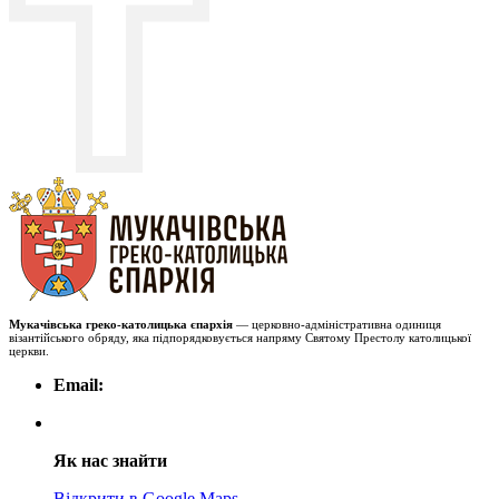
Мукачівська греко-католицька єпархія
— церковно-адміністративна одиниця
візантійського обряду, яка підпорядковується напряму Святому Престолу католицької
церкви.
Email:
Як нас знайти
Відкрити в Google Maps