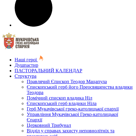
Наші герої
Душпастир
ПАСТОРАЛЬНИЙ КАЛЕНДАР
Структура
Правлячий Єпископ Теодор Мацапула
Єпископський герб його Преосвященства владики
Теодора
Помічний єпископ владика Ніл
Єпископський герб владики Ніла
Герб Мукачівської греко-католицької єпархії
Управління Мукачівської Греко-католицької
Єпархії
Церковний Трибунал
Відділ у справах захисту неповнолітніх та