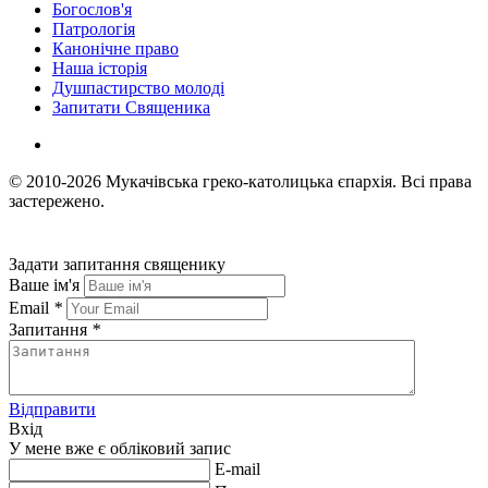
Богослов'я
Патрологія
Канонічне право
Наша історія
Душпастирство молоді
Запитати Священика
© 2010-2026
Мукачівська греко-католицька єпархія.
Всі права
застережено.
Задати запитання священику
Ваше ім'я
Email
*
Запитання
*
Відправити
Вхід
У мене вже є обліковий запис
E-mail