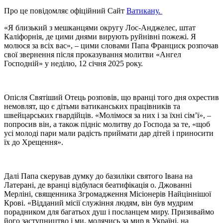
Про це повідомляє офіційний Сайт
Ватикану.
«Я близький з мешканцями округу Лос-Анджелес, штат
Каліфорнія, де цими днями вирують руйнівні пожежі. Я
молюся за всіх вас», – цими словами Папа Франциск розпочав
свої звернення після проказування молитви «Ангел
Господній» у неділю, 12 січня 2025 року.
Опісля Святіший Отець розповів, що вранці того дня охрестив
немовлят, що є дітьми ватиканських працівників та
швейцарських гвардійців. «Молімося за них і за їхні сім’ї», –
попросив він, а також підніс молитву до Господа за те, «щоб
усі молоді пари мали радість приймати дар дітей і приносити
їх до Хрещення».
Далі Папа скерував думку до базиліки святого Івана на
Латерані, де вранці відбулася беатифікація о. Джованні
Мерліні, священника Згромадження Місіонерів Найціннішої
Крові. «Відданий місії служіння людям, він був мудрим
порадником для багатьох душ і посланцем миру. Призиваймо
його заступництво і ми, молячись за мир в Україні, на