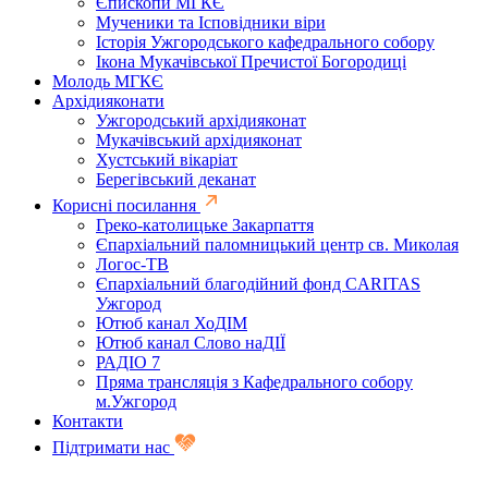
Єпископи МГКЄ
Мученики та Ісповідники віри
Історія Ужгородського кафедрального собору
Ікона Мукачівської Пречистої Богородиці
Молодь МГКЄ
Архідияконати
Ужгородський архідияконат
Мукачівський архідияконат
Хустський вікаріат
Берегівський деканат
Корисні посилання
Греко-католицьке Закарпаття
Єпархіальний паломницький центр св. Миколая
Логос-ТВ
Єпархіальний благодійний фонд CARITAS
Ужгород
Ютюб канал ХоДІМ
Ютюб канал Слово наДІЇ
РАДІО 7
Пряма трансляція з Кафедрального собору
м.Ужгород
Контакти
Підтримати нас