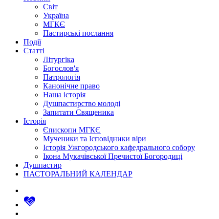
Світ
Україна
МГКЄ
Пастирські послання
Події
Статті
Літургіка
Богослов'я
Патрологія
Канонічне право
Наша історія
Душпастирство молоді
Запитати Священика
Історія
Єпископи МГКЄ
Мученики та Ісповідники віри
Історія Ужгородського кафедрального собору
Ікона Мукачівської Пречистої Богородиці
Душпастир
ПАСТОРАЛЬНИЙ КАЛЕНДАР