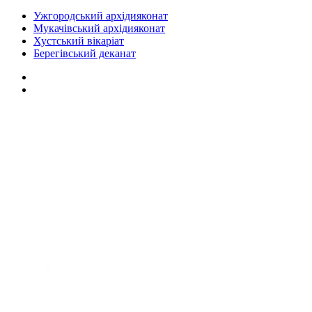
Ужгородський архідияконат
Мукачівський архідияконат
Хустський вікаріат
Берегівський деканат