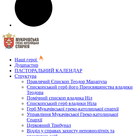
Наші герої
Душпастир
ПАСТОРАЛЬНИЙ КАЛЕНДАР
Структура
Правлячий Єпископ Теодор Мацапула
Єпископський герб його Преосвященства владики
Теодора
Помічний єпископ владика Ніл
Єпископський герб владики Ніла
Герб Мукачівської греко-католицької єпархії
Управління Мукачівської Греко-католицької
Єпархії
Церковний Трибунал
Відділ у справах захисту неповнолітніх та