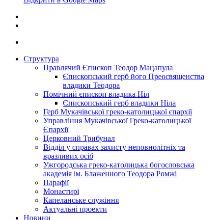
Структура
Правлячий Єпископ Теодор Мацапула
Єпископський герб його Преосвященства
владики Теодора
Помічний єпископ владика Ніл
Єпископський герб владики Ніла
Герб Мукачівської греко-католицької єпархії
Управління Мукачівської Греко-католицької
Єпархії
Церковний Трибунал
Відділ у справах захисту неповнолітніх та
вразливих осіб
Ужгородська греко-католицька богословська
академія ім. Блаженного Теодора Ромжі
Парафії
Монастирі
Капеланське служіння
Актуальні проекти
Новини