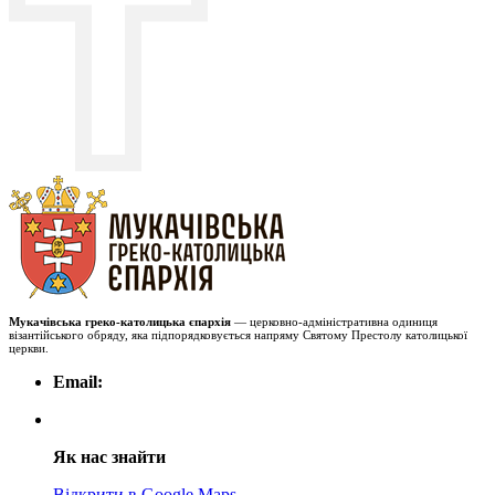
Мукачівська греко-католицька єпархія
— церковно-адміністративна одиниця
візантійського обряду, яка підпорядковується напряму Святому Престолу католицької
церкви.
Email:
Як нас знайти
Відкрити в Google Maps