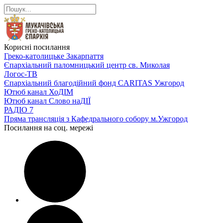
Корисні посилання
Греко-католицьке Закарпаття
Єпархіальний паломницький центр св. Миколая
Логос-ТВ
Єпархіальний благодійний фонд CARITAS Ужгород
Ютюб канал ХоДІМ
Ютюб канал Слово наДІЇ
РАДІО 7
Пряма трансляція з Кафедрального собору м.Ужгород
Посилання на соц. мережі