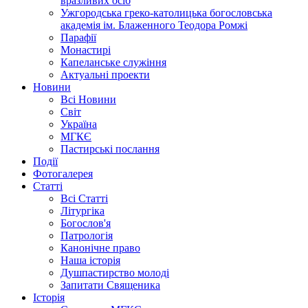
вразливих осіб
Ужгородська греко-католицька богословська
академія ім. Блаженного Теодора Ромжі
Парафії
Монастирі
Капеланське служіння
Актуальні проекти
Новини
Всі Новини
Світ
Україна
МГКЄ
Пастирські послання
Події
Фотогалерея
Статті
Всі Статті
Літургіка
Богослов'я
Патрологія
Канонічне право
Наша історія
Душпастирство молоді
Запитати Священика
Історія