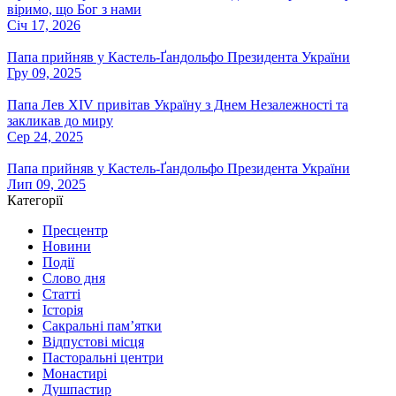
віримо, що Бог з нами
Січ 17, 2026
Папа прийняв у Кастель-Ґандольфо Президента України
Гру 09, 2025
Папа Лев XIV привітав Україну з Днем Незалежності та
закликав до миру
Сер 24, 2025
Папа прийняв у Кастель-Ґандольфо Президента України
Лип 09, 2025
Категорії
Пресцентр
Новини
Події
Слово дня
Статті
Історія
Сакральні пам’ятки
Відпустові місця
Пасторальні центри
Монастирі
Душпастир