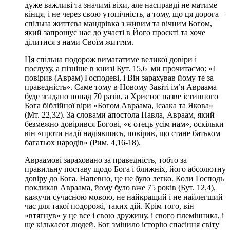
дуже важливі та значимі віхи, але насправді не матиме
кінця, і не через свою утопічність, а тому, що ця дорога –
спільна життєва мандрівка з живим та вічним Богом,
який запрошує нас до участі в Його проєкті та хоче
ділитися з нами Своїм життям.
Ця спільна подорож вимагатиме великої довіри і
послуху, а пізніше в книзі Бут. 15,6 ми прочитаємо: «І
повірив (Аврам) Господеві, і Він зарахував йому те за
праведність». Саме тому в Новому Завіті ім’я Авраама
буде згадано понад 70 разів, а Христос назве істинного
Бога біблійної віри «Богом Авраама, Ісаака та Якова»
(Мт. 22,32). За словами апостола Павла, Авраам, який
безмежно довірився Богові, «є отець усім нам», оскільки
він «проти надії надіявшись, повірив, що стане батьком
багатьох народів» (Рим. 4,16-18).
Авраамові зараховано за праведність, тобто за
правильну поставу щодо Бога і ближніх, його абсолютну
довіру до Бога. Напевно, це не було легко. Коли Господь
покликав Авраама, йому було вже 75 років (Бут. 12,4),
кажучи сучасною мовою, не найкращий і не найлегший
час для такої подорожі, таких дій. Крім того, він
«втягнув» у це все і свою дружину, і свого племінника, і
ще кількасот людей. Бог змінило історію спасіння світу