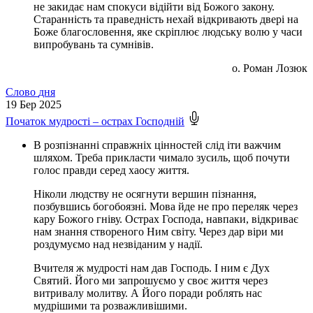
не закидає нам спокуси відійти від Божого закону.
Старанність та праведність нехай відкривають двері на
Боже благословення, яке скріплює людську волю у часи
випробувань та сумнівів.
о. Роман Лозюк
Слово
дня
19
Бер 2025
Початок мудрості – острах Господній
В розпізнанні справжніх цінностей слід іти важчим
шляхом. Треба прикласти чимало зусиль, щоб почути
голос правди серед хаосу життя.
Ніколи людству не осягнути вершин пізнання,
позбувшись богобоязні. Мова йде не про переляк через
кару Божого гніву. Острах Господа, навпаки, відкриває
нам знання створеного Ним світу. Через дар віри ми
роздумуємо над незвіданим у надії.
Вчителя ж мудрості нам дав Господь. І ним є Дух
Святий. Його ми запрошуємо у своє життя через
витривалу молитву. А Його поради роблять нас
мудрішими та розважливішими.