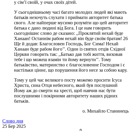
у сім’ї своїй, у очах своїх дітей.
У сьогоднішньому часі багато молодих людей які мають
батьків нехочуть слухати і приймати авторитет батька
свого. Але найперше мусимо розуміти що цей авторитет
батька є дано людині від Бога. І це нам говорить
сьогоднішнє слово де сказано: ,,Проклятий нехай буде
Ханаан! Останнім рабом нехай він буде своїм братам! 26
Ще й додав: Благословен Господь, Бог Сима! Нехай
Ханаан буде рабом його’’. Один із святих отців Східної
Церкви говорить так: ,,Батько дав тобі життя, виховав
тебе і що можеш взамін ти йому вернути’’. Тому
батьківство, материнство є благословенне Господом і є
настільки цінне, що порушення його несе за собою кару.
Тому у цей час великого посту можемо просити Ісуса
Христа, сина Отця небесного, який був послушний
Йому аж до смерти на хресті, щоб навчив нас бути
послушними і покірними авторитету наших рідних
батьків.
о. Михайло Станинець
Слово
дня
25
Бер 2025