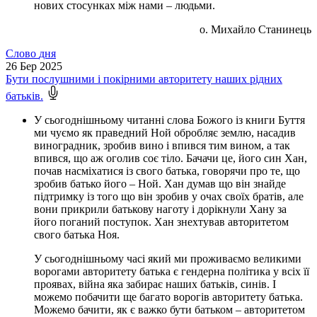
нових стосунках між нами – людьми.
о. Михайло Станинець
Слово
дня
26
Бер 2025
Бути послушними і покірними авторитету наших рідних
батьків.
У сьогоднішньому читанні слова Божого із книги Буття
ми чуємо як праведний Ной обробляє землю, насадив
виноградник, зробив вино і впився тим вином, а так
впився, що аж оголив соє тіло. Бачачи це, його син Хан,
почав насміхатися із свого батька, говорячи про те, що
зробив батько його – Ной. Хан думав що він знайде
підтримку із того що він зробив у очах своїх братів, але
вони прикрили батькову наготу і дорікнули Хану за
його поганий поступок. Хан знехтував авторитетом
свого батька Ноя.
У сьогоднішньому часі який ми проживаємо великими
ворогами авторитету батька є гендерна політика у всіх її
проявах, війна яка забирає наших батьків, синів. І
можемо побачити ще багато ворогів авторитету батька.
Можемо бачити, як є важко бути батьком – авторитетом