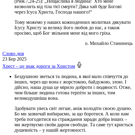
(Рим.7,24-25): ,,Нещаслива я людина! Хто мене
визволить від тіла тієї смерти? Дяка хай буде Богові
через Ісуса Христа, Господа нашого!“
Тому можемо у наших кожноденних молитвах дякувати
Ісусу Христу за велику його любов до нас, а також
просімо, щоб Бог звільнив мене від мого гріха.
о. Михайло Станинець
Слово
дня
23
Бер 2025
Хрест – це знак дороги за Христом
Бездушною зветься та людина, в якої мало співчуття до
інших, через що вона є жорстокою, байдужою, злою. І
дійсно, наша душа це мірило доброти і людяності. Отже,
чим більше людина готова терпіти за інших, тим
великодушніша вона.
Здобувати увесь світ легше, аніж володіти своєю душею.
Бо ми зазвичай вибираємо, за що боротися. А коли нам
треба погодитися на страждання заради добра інших –
ми жертвуємо своїм даром свободи. Та саме тут криється
душевність – у нашій жертовності.