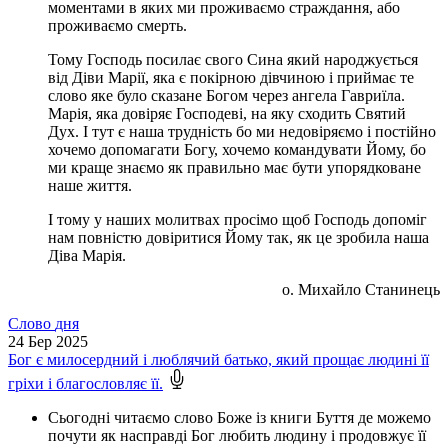
моментами в яких ми проживаємо страждання, або
проживаємо смерть.
Тому Господь посилає свого Сина який народжується
від Діви Марії, яка є покірною дівчиною і приймає те
слово яке було сказане Богом через ангела Гавриїла.
Марія, яка довіряє Господеві, на яку сходить Святий
Дух. І тут є наша трудність бо ми недовіряємо і постійно
хочемо допомагати Богу, хочемо командувати Йому, бо
ми краще знаємо як правильно має бути упорядковане
наше життя.
І тому у наших молитвах просімо щоб Господь допоміг
нам повністю довіритися Йому так, як це зробила наша
Діва Марія.
о. Михайло Станинець
Слово
дня
24
Бер 2025
Бог є милосердний і люблячий батько, який прощає людині її
гріхи і благословляє її.
Сьогодні читаємо слово Боже із книги Буття де можемо
почути як насправді Бог любить людину і продовжує її