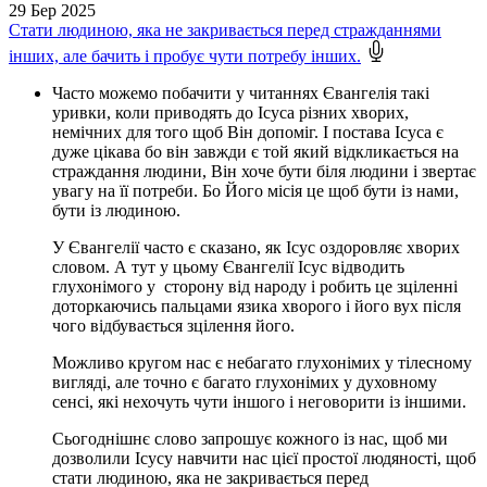
29
Бер 2025
Стати людиною, яка не закривається перед стражданнями
інших, але бачить і пробує чути потребу інших.
Часто можемо побачити у читаннях Євангелія такі
уривки, коли приводять до Ісуса різних хворих,
немічних для того щоб Він допоміг. І постава Ісуса є
дуже цікава бо він завжди є той який відкликається на
страждання людини, Він хоче бути біля людини і звертає
увагу на її потреби. Бо Його місія це щоб бути із нами,
бути із людиною.
У Євангелії часто є сказано, як Ісус оздоровляє хворих
словом. А тут у цьому Євангелії Ісус відводить
глухонімого у сторону від народу і робить це зціленні
доторкаючись пальцами язика хворого і його вух після
чого відбувається зцілення його.
Можливо кругом нас є небагато глухонімих у тілесному
вигляді, але точно є багато глухонімих у духовному
сенсі, які нехочуть чути іншого і неговорити із іншими.
Сьогоднішнє слово запрошує кожного із нас, щоб ми
дозволили Ісусу навчити нас цієї простої людяності, щоб
стати людиною, яка не закривається перед