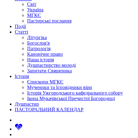
Світ
Україна
МГКЄ
Пастирські послання
Події
Статті
Літургіка
Богослов'я
Патрологія
Канонічне право
Наша історія
Душпастирство молоді
Запитати Священика
Історія
Єпископи МГКЄ
Мученики та Ісповідники віри
Історія Ужгородського кафедрального собору
Ікона Мукачівської Пречистої Богородиці
Душпастир
ПАСТОРАЛЬНИЙ КАЛЕНДАР