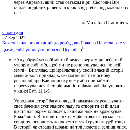
через Авраама, який став батьком віри. Сьогодні Він
очікує подібних рішень та кроків від тебе і від кожного із
нас.
о. Михайло Станинець
Слово
дня
27
Бер 2025
Кожен із нас покликаний до розбудови Божого Царства, яке у
цьому світі уприсутнюється в Церкві.
«Ану збудуймо собі місто й вежу з верхом до неба та й
утворім собі ім’я, щоб ми не розпорошувались по всій
землі». Виглядає, що ізраїльтяни у своїй власній історії
мали доволі прикладів, які могли лягти в основу
розповіді про Вавилонську вежу або принаймні
перегукувалися зі старішими історіями, які відлунюють
у книзі Бут. 11,1-9.
Упродовж історії багато людей намагалося реалізувати
своє бачення суспільного ладу та створити свій план
щастя для окремих людей, який аж ніяк не враховував
Божої волі. В основі таких намірів стояли людське еґо,
гординя, ненависть до окремо взятої групи людей тощо.
В історії, як страшні шрами на тілі людства, залишилися,