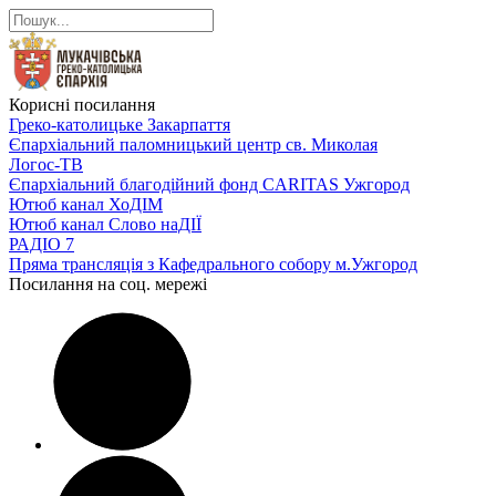
Корисні посилання
Греко-католицьке Закарпаття
Єпархіальний паломницький центр св. Миколая
Логос-ТВ
Єпархіальний благодійний фонд CARITAS Ужгород
Ютюб канал ХоДІМ
Ютюб канал Слово наДІЇ
РАДІО 7
Пряма трансляція з Кафедрального собору м.Ужгород
Посилання на соц. мережі