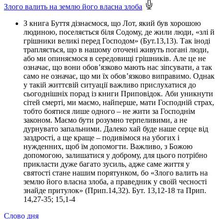
Злого валить на землю його власна злоба
З книга Буття дізнаємося, що Лот, який був хорошою
людиною, поселяється біля Содому, де жили люди, «злі й
грішники великі перед Господом» (Бут.13,13). Так іноді
трапляється, що в нашому оточені живуть погані люди,
або ми опиняємося в середовищі грішників. Але це не
означає, що вони обов’язково мають нас зіпсувати, а так
само не означає, що ми їх обов’язково виправимо. Однак
у такій життєвій ситуації важливо прислухатися до
сьогоднішніх порад із книги Приповідок. Аби уникнути
сітей смерті, ми маємо, найперше, мати Господній страх,
тобто боятися лише одного – не жити за Господнім
законом. Маємо бути розумно терпеливими, а не
дурнувато запальними. Далеко хай буде наше серце від
заздрості, а ще краще – подивімося на убогих і
нужденних, щоб їм допомогти. Важливо, з Божою
допомогою, залишатися у доброму, для цього потрібно
прикласти дуже багато зусиль, адже саме життя у
святості стане нашим порятунком, бо «Злого валить на
землю його власна злоба, а праведник у своїй чесності
знайде притулок» (Прип.14,32). Бут. 13,12-18 та Прип.
14,27-35; 15,1-4
Слово
дня