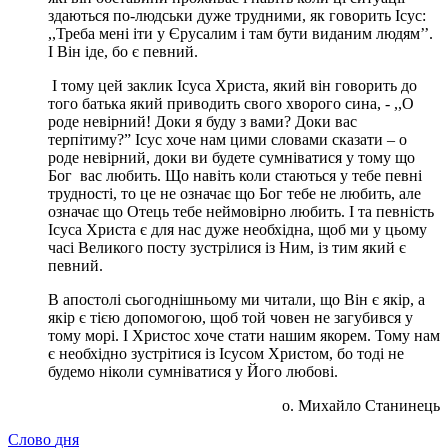
здаються по-людськи дуже трудними, як говорить Ісус:
,,Треба мені іти у Єрусалим і там бути виданим людям’’.
І Він іде, бо є певний.
І тому цей заклик Ісуса Христа, який він говорить до
того батька який приводить свого хворого сина, - ,,О
роде невірний! Доки я буду з вами? Доки вас
терпітиму?” Ісус хоче нам цими словами сказати – о
роде невірний, доки ви будете сумніватися у тому що
Бог вас любить. Що навіть коли стаються у тебе певні
трудності, то це не означає що Бог тебе не любить, але
означає що Отець тебе неймовірно любить. І та певність
Ісуса Христа є для нас дуже необхідна, щоб ми у цьому
часі Великого посту зустрілися із Ним, із тим який є
певний.
В апостолі сьогоднішньому ми читали, що Він є якір, а
якір є тією допомогою, щоб той човен не загубився у
тому морі. І Христос хоче стати нашим якорем. Тому нам
є необхідно зустрітися із Ісусом Христом, бо тоді не
будемо ніколи сумніватися у Його любові.
о. Михайло Станинець
Слово
дня