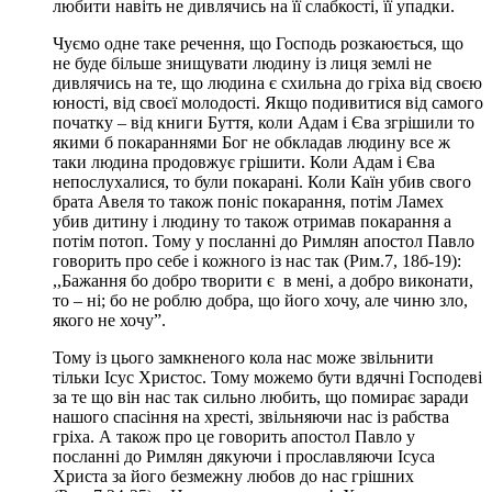
любити навіть не дивлячись на її слабкості, її упадки.
Чуємо одне таке речення, що Господь розкаюється, що
не буде більше знищувати людину із лиця землі не
дивлячись на те, що людина є схильна до гріха від своєю
юності, від своєї молодості. Якщо подивитися від самого
початку – від книги Буття, коли Адам і Єва згрішили то
якими б покараннями Бог не обкладав людину все ж
таки людина продовжує грішити. Коли Адам і Єва
непослухалися, то були покарані. Коли Каїн убив свого
брата Авеля то також поніс покарання, потім Ламех
убив дитину і людину то також отримав покарання а
потім потоп. Тому у посланні до Римлян апостол Павло
говорить про себе і кожного із нас так (Рим.7, 18б-19):
,,Бажання бо добро творити є в мені, а добро виконати,
то – ні; бо не роблю добра, що його хочу, але чиню зло,
якого не хочу”.
Тому із цього замкненого кола нас може звільнити
тільки Ісус Христос. Тому можемо бути вдячні Господеві
за те що він нас так сильно любить, що помирає заради
нашого спасіння на хресті, звільняючи нас із рабства
гріха. А також про це говорить апостол Павло у
посланні до Римлян дякуючи і прославляючи Ісуса
Христа за його безмежну любов до нас грішних