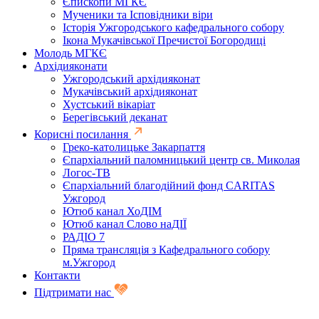
Єпископи МГКЄ
Мученики та Ісповідники віри
Історія Ужгородського кафедрального собору
Ікона Мукачівської Пречистої Богородиці
Молодь МГКЄ
Архідияконати
Ужгородський архідияконат
Мукачівський архідияконат
Хустський вікаріат
Берегівський деканат
Корисні посилання
Греко-католицьке Закарпаття
Єпархіальний паломницький центр св. Миколая
Логос-ТВ
Єпархіальний благодійний фонд CARITAS
Ужгород
Ютюб канал ХоДІМ
Ютюб канал Слово наДІЇ
РАДІО 7
Пряма трансляція з Кафедрального собору
м.Ужгород
Контакти
Підтримати нас