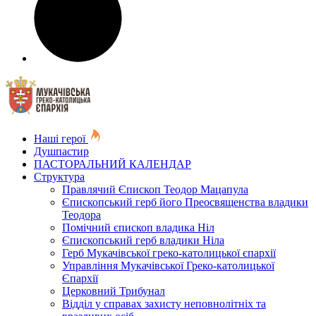
Наші герої
Душпастир
ПАСТОРАЛЬНИЙ КАЛЕНДАР
Структура
Правлячий Єпископ Теодор Мацапула
Єпископський герб його Преосвященства владики
Теодора
Помічний єпископ владика Ніл
Єпископський герб владики Ніла
Герб Мукачівської греко-католицької єпархії
Управління Мукачівської Греко-католицької
Єпархії
Церковний Трибунал
Відділ у справах захисту неповнолітніх та