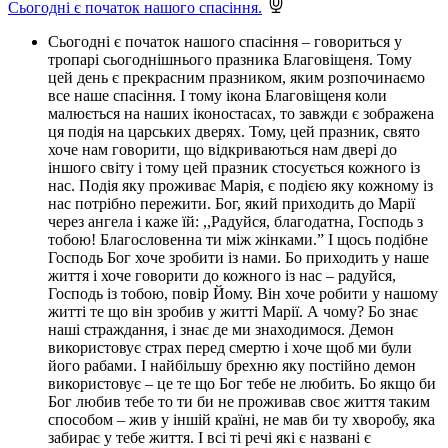
Сьогодні є початок нашого спасіння.
Сьогодні є початок нашого спасіння – говориться у
тропарі сьогоднішнього празника Благовіщеня. Тому
цей день є прекрасним празником, яким розпочинаємо
все наше спасіння. І тому ікона Благовіщеня коли
малюється на наших іконостасах, то завжди є зображена
ця подія на царських дверях. Тому, цей празник, свято
хоче нам говорити, що відкриваються нам двері до
іншого світу і тому цей празник стосується кожного із
нас. Подія яку проживає Марія, є подією яку кожному із
нас потрібно пережити. Бог, який приходить до Марії
через ангела і каже їй: ,,Радуйся, благодатна, Господь з
тобою! Благословенна ти між жінками.” І щось подібне
Господь Бог хоче зробити із нами. Бо приходить у наше
життя і хоче говорити до кожного із нас – радуйся,
Господь із тобою, повір Йому. Він хоче робити у нашому
житті те що він зробив у житті Марії. А чому? Бо знає
наші страждання, і знає де ми знаходимося. Демон
використовує страх перед смертю і хоче щоб ми були
його рабами. І найбільшу брехню яку постійно демон
використовує – це те що Бог тебе не любить. Бо якщо би
Бог любив тебе то ти би не проживав своє життя таким
способом – жив у іншій країні, не мав би ту хворобу, яка
забирає у тебе життя. І всі ті речі які є названі є