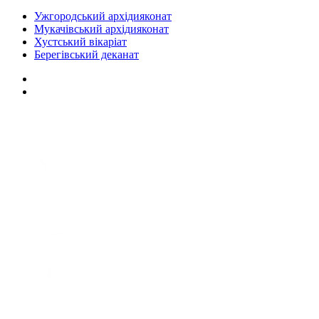
Ужгородський архідияконат
Мукачівський архідияконат
Хустський вікаріат
Берегівський деканат