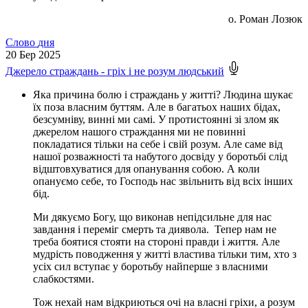
о. Роман Лозюк
Слово
дня
20
Бер 2025
Джерело страждань - гріх і не розум людський
Яка причина болю і страждань у житті? Людина шукає
їх поза власним буттям. Але в багатьох наших бідах,
безсумніву, винні ми самі. У протистоянні зі злом як
джерелом нашого страждання ми не повинні
покладатися тільки на себе і свій розум. Але саме від
нашої розважності та набутого досвіду у боротьбі слід
відштовхуватися для опанування собою. А коли
опануємо себе, то Господь нас звільнить від всіх інших
бід.
Ми дякуємо Богу, що виконав непідсильне для нас
завдання і переміг смерть та диявола. Тепер нам не
треба боятися стояти на стороні правди і життя. Але
мудрість поводження у житті властива тільки тим, хто з
усіх сил вступає у боротьбу найперше з власними
слабкостями.
Тож нехай нам відкриються очі на власні гріхи, а розум