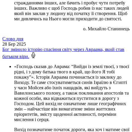
стражданнями інших, але бачить і пробує чути потребу
інших. Важливо є щоб Господь робив із нас таких людей
який він заклав у людину від початку її створення. Щоб
ми дивлячись на Нього могли приходити до святості.
о. Михайло Станинець
Слово
дня
28
Бер 2025
Бог змінило історію спасіння світу через Авраама, який став
батьком віри.
«Господь сказав до Аврама: “Вийди із землі твоєї, з твоєї
рідні, і з дому батька твого в край, що його Я тобі
покажу”». Історія Авраама починається із заклику до
Виходу. Те саме стосуватиметься синів Ізраїлю в Єгипті
у часи Мойсея або їхніх нащадків, які вийдуть з
Вавилонського полону, а також покликання апостолів та
кожної особи, яка відважиться пуститися в дорогу з
Господом. Цей вихід не означатиме лише географічних
змін – найчастіше він вимагатиме зміни життєвих
пріоритетів, змісту щоденної активності, переміни
мислення і серця.
Вихід позначатиме початок дороги, яка хоч і матиме свої