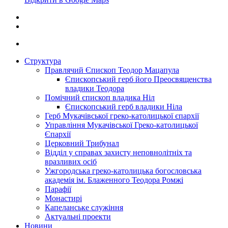
Структура
Правлячий Єпископ Теодор Мацапула
Єпископський герб його Преосвященства
владики Теодора
Помічний єпископ владика Ніл
Єпископський герб владики Ніла
Герб Мукачівської греко-католицької єпархії
Управління Мукачівської Греко-католицької
Єпархії
Церковний Трибунал
Відділ у справах захисту неповнолітніх та
вразливих осіб
Ужгородська греко-католицька богословська
академія ім. Блаженного Теодора Ромжі
Парафії
Монастирі
Капеланське служіння
Актуальні проекти
Новини