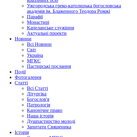
вразливих осіб
Ужгородська греко-католицька богословська
академія ім. Блаженного Теодора Ромжі
Парафії
Монастирі
Капеланське служіння
Актуальні проекти
Новини
Всі Новини
Світ
Україна
МГКЄ
Пастирські послання
Події
Фотогалерея
Статті
Всі Статті
Літургіка
Богослов'я
Патрологія
Канонічне право
Наша історія
Душпастирство молоді
Запитати Священика
Історія