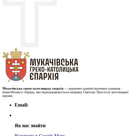
Мукачівська греко-католицька єпархія
— церковно-адміністративна одиниця
візантійського обряду, яка підпорядковується напряму Святому Престолу католицької
церкви.
Email:
Як нас знайти
Відкрити в Google Maps