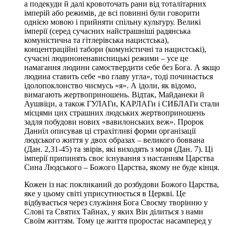
а подекуди й далі кровоточать рани від тоталітарних
імперій або режимів, де всі повинні були говорити
однією мовою і прийняти спільну культуру. Великі
імперії (серед сучасних найстрашніші радянська
комуністична та гітлерівська нацистська),
концентраційні табори (комуністичні та нацистські),
сучасні людиноненависницькі режими – усе це
намагання людини самоствердити себе без Бога. А якщо
людина ставить себе «во главу угла», тоді починається
ідолопоклонство чиємусь «я». А ідоли, як відомо,
вимагають жертвоприношень. Відтак, Майданеки й
Аушвіци, а також ГУЛАГи, КАРЛАГи і СИБЛАГи стали
місцями цих страшних людських жертвоприношень
задля побудови нових «вавилонських веж». Пророк
Даниїл описував ці страхітливі форми організації
людського життя у двох образах – великого боввана
(Дан. 2,31-45) та звірів, які виходять з моря (Дан. 7). Ці
імперії припинять своє існування з настанням Царства
Сина Людського – Божого Царства, якому не буде кінця.
Кожен із нас покликаний до розбудови Божого Царства,
яке у цьому світі уприсутнюється в Церкві. Це
відбувається через служіння Бога Своєму творінню у
Слові та Святих Тайнах, у яких Він ділиться з нами
Своїм життям. Тому це життя проростає насамперед у