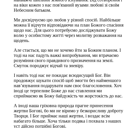
на віки кожен з нас пов'язаний вузами любові зі своїм
Небесним батьком.
Ми досвідчуємо цю любов у різний спосіб. Найбільше
можна її відчути відповідаючи на план Божого спасіння
щодо нас. Для цього потребуємо досліджувати Божу
волю у особистому житті через молитву розважання на
щодень.
Але стається, що ми не хочемо йти за Божим планом. І
тоді на нас падуть важкі випробування, ми втрачаємо
розуміння свого правдивого призначення на землі.
Смуток породжує відчай та зневіру.
І навіть тоді нас не покидає всюдисущий Бог. Він
продовжує шукати спосіб щоб змогти без найменшого
нав’язування подарувати нам своє благословення. Хоч
іноді це терпеливе Боже до нас ставлення ми
сприймаємо як Божу байдужість чи жорстокість до нас.
А іноді наша гріховна природа прагне принесення
жертви Богові, бо ми не віримо у безкорисливу доброту
Творця. І Бог приймає наші жертви, і воздає всім
набагато більше. Хоча тільки подяка і похвала з наших
уст дійсно потрібні Богові.