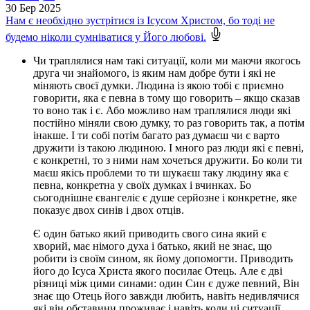
30
Бер 2025
Нам є необхідно зустрітися із Ісусом Христом, бо тоді не
будемо ніколи сумніватися у Його любові.
Чи траплялися нам такі ситуації, коли ми маючи якогось
друга чи знайомого, із яким нам добре бути і які не
міняють своєї думки. Людина із якою тобі є приємно
говорити, яка є певна в тому що говорить – якщо сказав
то воно так і є. Або можливо нам траплялися люди які
постійно міняли свою думку, то раз говорить так, а потім
інакше. І ти собі потім багато раз думаєш чи є варто
дружити із такою людиною. І много раз люди які є певні,
є конкретні, то з ними нам хочеться дружити. Бо коли ти
маєш якісь проблеми то ти шукаєш таку людину яка є
певна, конкретна у своїх думках і вчинках. Бо
сьогоднішне євангеліє є душе серйозне і конкретне, яке
показує двох синів і двох отців.
Є один батько який приводить свого сина який є
хворий, має німого духа і батько, який не знає, що
робити із своїм сином, як йому допомогти. Приводить
його до Ісуса Христа якого посилає Отець. Але є дві
різниці між цими синами: один Син є дуже певний, Він
знає що Отець його завжди любить, навіть недивлячися
які він обставини проживає і навіть коли ці ситуації