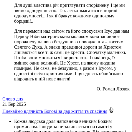
Для душі властива річ притягувати споріднену. І це ми
звемо однодушністю. Так легко змагатися в пориві
однодумності... І як її бракує кожному одинокому
борцеві!..
Для перемоги над світом та його спокусами Ісус дав нам
Церкву Ніби материнським молоком вона заповнює
порожнечу нашого бездушного поводження – життям
Святого Духа. А знаки правдивої дороги за Христом
лишаються все ті ж самі: це хрести. Спочатку маленькі.
Потім вони множаться і виростають. І накінець, їх
змінює один великий. Це Хрест, на якому людина
помирає. Не сама, не бездушно, а разом з Ісусом, у
єдності зі всіма християнами. І ця єдність обов’язково
відродить в ній нове життя!
О. Роман Лозюк
Слово
дня
21
Бер 2025
Плекаймо вдячність Богові за дар життя та спасіння
Кожна людська доля наповнена великим Божим
промислом. І людина не залишається на самоті у
найважчі хвилини земного існування. Від сотворення і