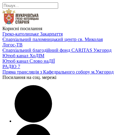
Корисні посилання
Греко-католицьке Закарпаття
Єпархіальний паломницький центр св. Миколая
Логос-ТВ
Єпархіальний благодійний фонд CARITAS Ужгород
Ютюб канал ХоДІМ
Ютюб канал Слово наДІЇ
РАДІО 7
Пряма трансляція з Кафедрального собору м.Ужгород
Посилання на соц. мережі