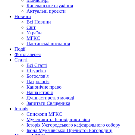
Монастирі
Капеланське служіння
Актуальні проекти
Новини
Всі Новини
Світ
Україна
МГКЄ
Пастирські послання
Події
Фотогалерея
Статті
Всі Статті
Літургіка
Богослов'я
Патрологія
Канонічне право
Наша історія
Душпастирство молоді
Запитати Священика
Історія
Єпископи МГКЄ
Мученики та Ісповідники віри
Історія Ужгородського кафедрального собору
Ікона Мукачівської Пречистої Богородиці