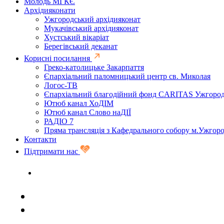
Молодь МГКЄ
Архідияконати
Ужгородський архідияконат
Мукачівський архідияконат
Хустський вікаріат
Берегівський деканат
Корисні посилання
Греко-католицьке Закарпаття
Єпархіальний паломницький центр св. Миколая
Логос-ТВ
Єпархіальний благодійний фонд CARITAS Ужгоро
Ютюб канал ХоДІМ
Ютюб канал Слово наДІЇ
РАДІО 7
Пряма трансляція з Кафедрального собору м.Ужгор
Контакти
Підтримати нас
Задати запитання священику