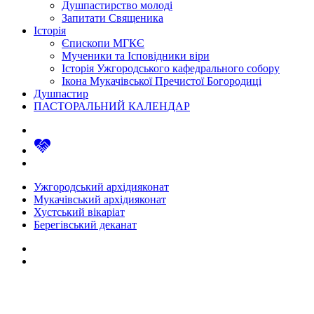
Душпастирство молоді
Запитати Священика
Історія
Єпископи МГКЄ
Мученики та Ісповідники віри
Історія Ужгородського кафедрального собору
Ікона Мукачівської Пречистої Богородиці
Душпастир
ПАСТОРАЛЬНИЙ КАЛЕНДАР
Ужгородський архідияконат
Мукачівський архідияконат
Хустський вікаріат
Берегівський деканат