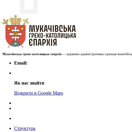
Мукачівська греко-католицька єпархія
— церковно-адміністративна одиниця візантійськ
Email:
Як нас знайти
Відкрити в Google Maps
Структура