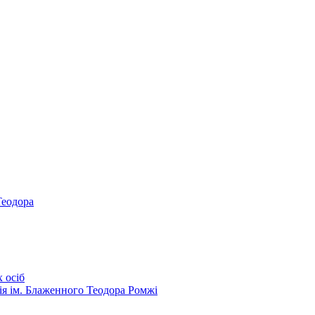
Теодора
 осіб
ія ім. Блаженного Теодора Ромжі