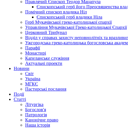
Правлячий Єпископ Теодор Мацапула
Єпископський герб його Преосвященства вла
Помічний єпископ владика Ніл
Єпископський герб владики Ніла
Герб Мукачівської греко-католицької єпархії
Управління Мукачівської Греко-католицької Єпархії
Церковний Трибунал
Відділ у справах захисту неповнолітніх та вразливих
Ужгородська греко-католицька богословська академ
Парафії
Монастирі
Капеланське служіння
Актуальні проекти
Новини
Світ
Україна
МГКЄ
Пастирські послання
Події
Статті
Літургіка
Богослов'я
Патрологія
Канонічне право
Наша історія