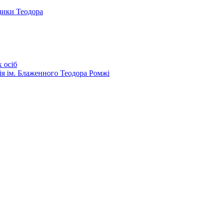
дики Теодора
 осіб
ія ім. Блаженного Теодора Ромжі