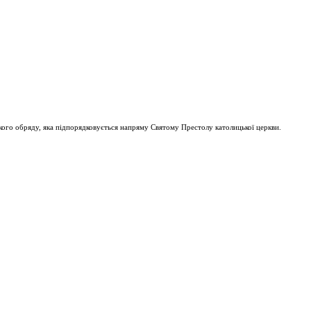
ого обряду, яка підпорядковується напряму Святому Престолу католицької церкви.