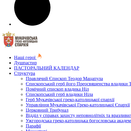
Наші герої
Душпастир
ПАСТОРАЛЬНИЙ КАЛЕНДАР
Структура
Правлячий Єпископ Теодор Мацапула
Єпископський герб його Преосвященства владики 
Помічний єпископ владика Ніл
Єпископський герб владики Ніла
Герб Мукачівської греко-католицької єпархії
Управління Мукачівської Греко-католицької Єпархії
Церковний Трибунал
Відділ у справах захисту неповнолітніх та вразливих
Ужгородська греко-католицька богословська академ
Парафії