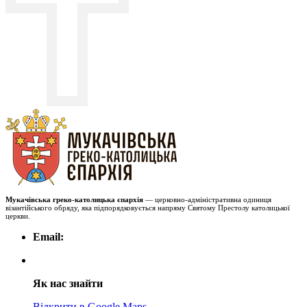
Мукачівська греко-католицька єпархія
— церковно-адміністративна одиниця
візантійського обряду, яка підпорядковується напряму Святому Престолу католицької
церкви.
Email:
Як нас знайти
Відкрити в Google Maps