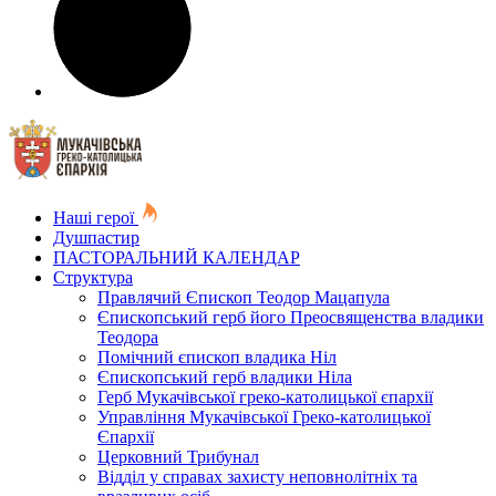
Наші герої
Душпастир
ПАСТОРАЛЬНИЙ КАЛЕНДАР
Структура
Правлячий Єпископ Теодор Мацапула
Єпископський герб його Преосвященства владики
Теодора
Помічний єпископ владика Ніл
Єпископський герб владики Ніла
Герб Мукачівської греко-католицької єпархії
Управління Мукачівської Греко-католицької
Єпархії
Церковний Трибунал
Відділ у справах захисту неповнолітніх та