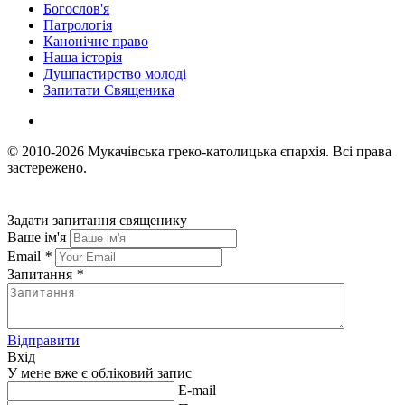
Богослов'я
Патрологія
Канонічне право
Наша історія
Душпастирство молоді
Запитати Священика
© 2010-2026
Мукачівська греко-католицька єпархія.
Всі права
застережено.
Задати запитання священику
Ваше ім'я
Email
*
Запитання
*
Відправити
Вхід
У мене вже є обліковий запис
E-mail