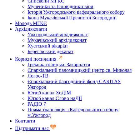
Єпископи МГКЄ
Мученики та Ісповідники віри
Історія Ужгородського кафедрального собору
Ікона Мукачівської Пречистої Богородиці
Молодь МГКЄ
Архідияконати
Ужгородський архідияконат
Мукачівський архідияконат
Хустський вікаріат
Берегівський деканат
Корисні посилання
Греко-католицьке Закарпаття
Єпархіальний паломницький центр св. Миколая
Логос-ТВ
Єпархіальний благодійний фонд CARITAS
Ужгород
Ютюб канал ХоДІМ
Ютюб канал Слово наДІЇ
РАДІО 7
Пряма трансляція з Кафедрального собору
м.Ужгород
Контакти
Підтримати нас