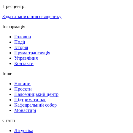
Пресцентр:
Задати запитання священику
Інформація
Головна
Події
Історія
Пряма трансляція
Управління
Контакти
Інше
Новини
Проєкти
Паломницький центр
Підтримати нас
Кафедральний собор
Монастирі
Статті
Літургіка