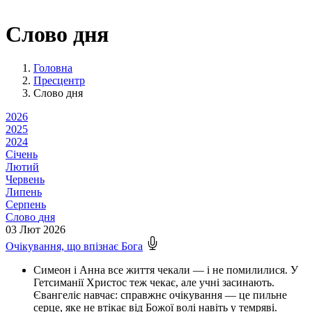
Слово дня
Головна
Пресцентр
Слово дня
2026
2025
2024
Січень
Лютий
Червень
Липень
Серпень
Слово
дня
03
Лют 2026
Очікування, що впізнає Бога
Симеон і Анна все життя чекали — і не помилилися. У
Гетсиманії Христос теж чекає, але учні засинають.
Євангеліє навчає: справжнє очікування — це пильне
серце, яке не втікає від Божої волі навіть у темряві.