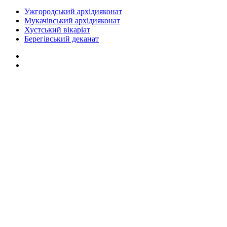
Ужгородський архідияконат
Мукачівський архідияконат
Хустський вікаріат
Берегівський деканат