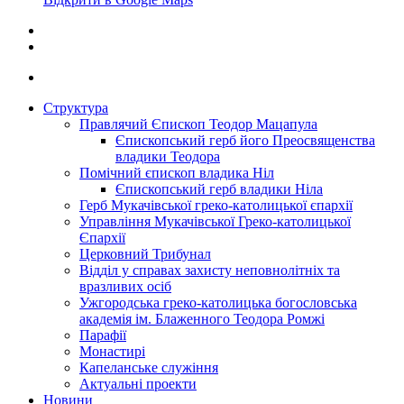
Структура
Правлячий Єпископ Теодор Мацапула
Єпископський герб його Преосвященства
владики Теодора
Помічний єпископ владика Ніл
Єпископський герб владики Ніла
Герб Мукачівської греко-католицької єпархії
Управління Мукачівської Греко-католицької
Єпархії
Церковний Трибунал
Відділ у справах захисту неповнолітніх та
вразливих осіб
Ужгородська греко-католицька богословська
академія ім. Блаженного Теодора Ромжі
Парафії
Монастирі
Капеланське служіння
Актуальні проекти
Новини