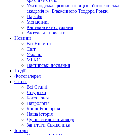
вразливих осіб
Ужгородська греко-католицька богословська
академія ім. Блаженного Теодора Ромжі
Парафії
Монастирі
Капеланське служіння
Актуальні проекти
Новини
Всі Новини
Світ
Україна
МГКЄ
Пастирські послання
Події
Фотогалерея
Статті
Всі Статті
Літургіка
Богослов'я
Патрологія
Канонічне право
Наша історія
Душпастирство молоді
Запитати Священика
Історія