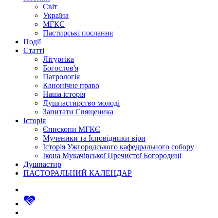
Світ
Україна
МГКЄ
Пастирські послання
Події
Статті
Літургіка
Богослов'я
Патрологія
Канонічне право
Наша історія
Душпастирство молоді
Запитати Священика
Історія
Єпископи МГКЄ
Мученики та Ісповідники віри
Історія Ужгородського кафедрального собору
Ікона Мукачівської Пречистої Богородиці
Душпастир
ПАСТОРАЛЬНИЙ КАЛЕНДАР