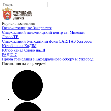
Корисні посилання
Греко-католицьке Закарпаття
Єпархіальний паломницький центр св. Миколая
Логос-ТВ
Єпархіальний благодійний фонд CARITAS Ужгород
Ютюб канал ХоДІМ
Ютюб канал Слово наДІЇ
РАДІО 7
Пряма трансляція з Кафедрального собору м.Ужгород
Посилання на соц. мережі