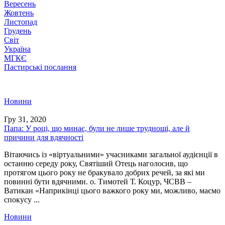
Вересень
Жовтень
Листопад
Грудень
Світ
Україна
МГКЄ
Пастирські послання
Новини
Гру 31, 2020
Папа: У році, що минає, були не лише труднощі, але й
причини для вдячності
Вітаючись із «віртуальними» учасниками загальної аудієнції в
останню середу року, Святіший Отець наголосив, що
протягом цього року не бракувало добрих речей, за які ми
повинні бути вдячними. о. Тимотей Т. Коцур, ЧСВВ –
Ватикан «Наприкінці цього важкого року ми, можливо, маємо
спокусу ...
Новини