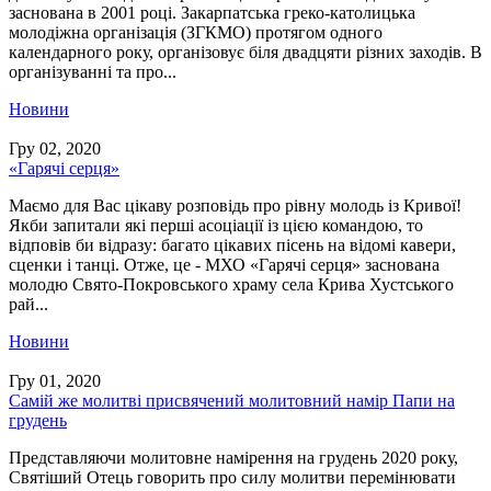
заснована в 2001 році. Закарпатська греко-католицька
молодіжна організація (ЗГКМО) протягом одного
календарного року, організовує біля двадцяти різних заходів. В
організуванні та про...
Новини
Гру 02, 2020
«Гарячі серця»
Маємо для Вас цікаву розповідь про рівну молодь із Кривої!
Якби запитали які перші асоціації із цією командою, то
відповів би відразу: багато цікавих пісень на відомі кавери,
сценки і танці. Отже, це - МХО «Гарячі серця» заснована
молодю Свято-Покровського храму села Крива Хустського
рай...
Новини
Гру 01, 2020
Самій же молитві присвячений молитовний намір Папи на
грудень
Представляючи молитовне намірення на грудень 2020 року,
Святіший Отець говорить про силу молитви перемінювати