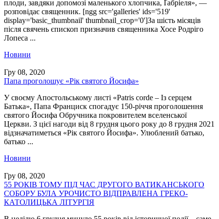
плоди, завдяки допомозі маленького хлопчика, Ґабріеля», —
розповідає священник. [ngg src='galleries' ids='519'
display='basic_thumbnail' thumbnail_crop='0']За шість місяців
після свячень єпископ призначив священника Хосе Родріго
Лопеса ...
Новини
Гру 08, 2020
Папа проголошує «Рік святого Йосифа»
У своєму Апостольському листі «Patris corde – Із серцем
Батька», Папа Франциск спогадує 150-річчя проголошення
святого Йосифа Обручника покровителем вселенської
Церкви. З цієї нагоди від 8 грудня цього року до 8 грудня 2021
відзначатиметься «Рік святого Йосифа». Улюблений батько,
батько ...
Новини
Гру 08, 2020
55 РОКІВ ТОМУ ПІД ЧАС ДРУГОГО ВАТИКАНСЬКОГО
СОБОРУ БУЛА УРОЧИСТО ВІДПРАВЛЕНА ГРЕКО-
КАТОЛИЦЬКА ЛІТУРГІЯ
В неділю 6 грудня минуло 55 років від історичної події – саме