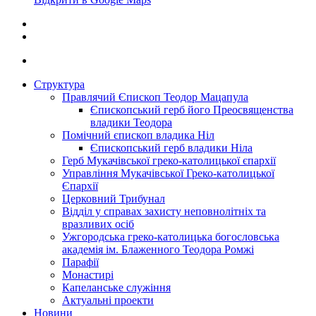
Структура
Правлячий Єпископ Теодор Мацапула
Єпископський герб його Преосвященства
владики Теодора
Помічний єпископ владика Ніл
Єпископський герб владики Ніла
Герб Мукачівської греко-католицької єпархії
Управління Мукачівської Греко-католицької
Єпархії
Церковний Трибунал
Відділ у справах захисту неповнолітніх та
вразливих осіб
Ужгородська греко-католицька богословська
академія ім. Блаженного Теодора Ромжі
Парафії
Монастирі
Капеланське служіння
Актуальні проекти
Новини