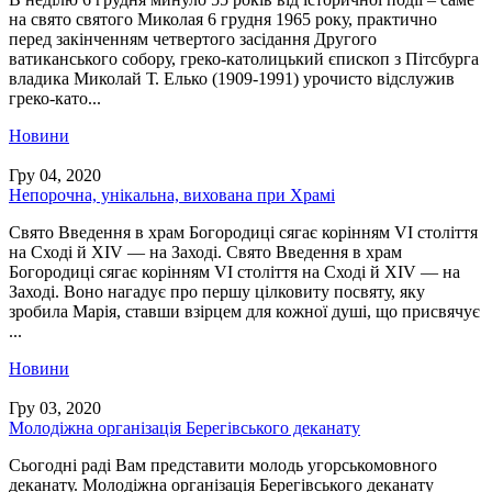
на свято святого Миколая 6 грудня 1965 року, практично
перед закінченням четвертого засідання Другого
ватиканського собору, греко-католицький єпископ з Пітсбурга
владика Миколай Т. Елько (1909-1991) урочисто відслужив
греко-като...
Новини
Гру 04, 2020
Непорочна, унікальна, вихована при Храмі
Свято Введення в храм Богородиці сягає корінням VI століття
на Сході й XIV — на Заході. Свято Введення в храм
Богородиці сягає корінням VI століття на Сході й XIV — на
Заході. Воно нагадує про першу цілковиту посвяту, яку
зробила Марія, ставши взірцем для кожної душі, що присвячує
...
Новини
Гру 03, 2020
Молодіжна організація Берегівського деканату
Сьогодні раді Вам представити молодь угорськомовного
деканату. Молодіжна організація Берегівського деканату