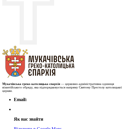
Мукачівська греко-католицька єпархія
— церковно-адміністративна одиниця
візантійського обряду, яка підпорядковується напряму Святому Престолу католицької
церкви.
Email:
Як нас знайти
Відкрити в Google Maps