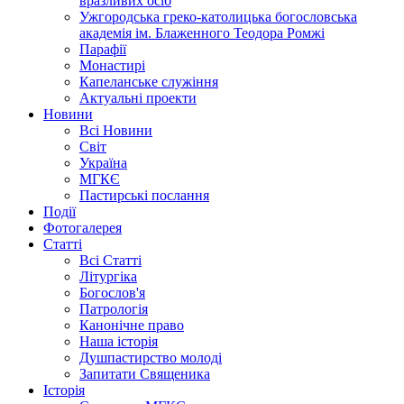
вразливих осіб
Ужгородська греко-католицька богословська
академія ім. Блаженного Теодора Ромжі
Парафії
Монастирі
Капеланське служіння
Актуальні проекти
Новини
Всі Новини
Світ
Україна
МГКЄ
Пастирські послання
Події
Фотогалерея
Статті
Всі Статті
Літургіка
Богослов'я
Патрологія
Канонічне право
Наша історія
Душпастирство молоді
Запитати Священика
Історія