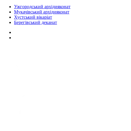
Ужгородський архідияконат
Мукачівський архідияконат
Хустський вікаріат
Берегівський деканат