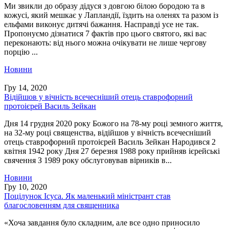
Ми звикли до образу дідуся з довгою білою бородою та в
кожусі, який мешкає у Лапландії, їздить на оленях та разом із
ельфами виконує дитячі бажання. Насправді усе не так.
Пропонуємо дізнатися 7 фактів про цього святого, які вас
переконають: від нього можна очікувати не лише чергову
порцію ...
Новини
Гру 14, 2020
Відійшов у вічність всечесніший отець ставрофорний
протоієрей Василь Зейкан
Дня 14 грудня 2020 року Божого на 78-му році земного життя,
на 32-му році священства, відійшов у вічність всечесніший
отець ставрофорний протоієрей Василь Зейкан Народився 2
квітня 1942 року Дня 27 березня 1988 року прийняв ієрейські
свячення З 1989 року обслуговував вірників в...
Новини
Гру 10, 2020
Поцілунок Іcуса. Як маленький міністрант став
благословенням для священника
«Хоча завдання було складним, але все одно приносило