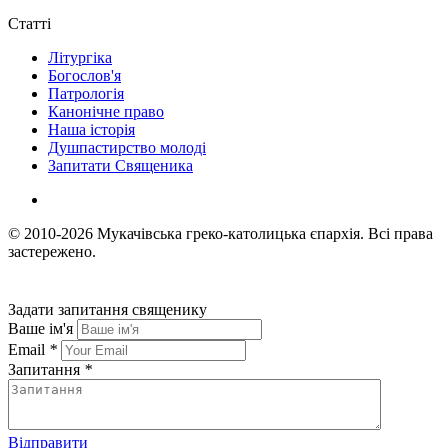
Статті
Літургіка
Богослов'я
Патрологія
Канонічне право
Наша історія
Душпастирство молоді
Запитати Священика
© 2010-2026
Мукачівська греко-католицька єпархія.
Всі права
застережено.
Задати запитання священику
Ваше ім'я
Email
*
Запитання
*
Відправити