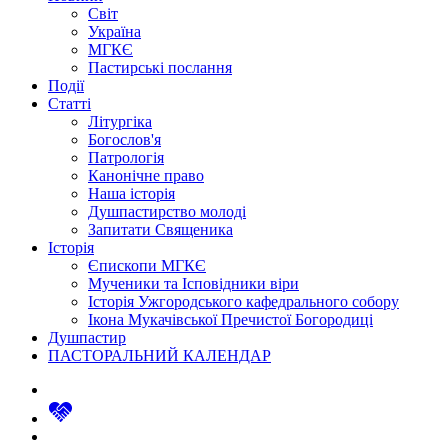
Світ
Україна
МГКЄ
Пастирські послання
Події
Статті
Літургіка
Богослов'я
Патрологія
Канонічне право
Наша історія
Душпастирство молоді
Запитати Священика
Історія
Єпископи МГКЄ
Мученики та Ісповідники віри
Історія Ужгородського кафедрального собору
Ікона Мукачівської Пречистої Богородиці
Душпастир
ПАСТОРАЛЬНИЙ КАЛЕНДАР