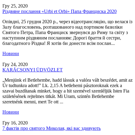
Гру 25, 2020
Різдвяне послання «Urbi et Orbi» Папа Франциска 2020
Опівдні, 25 грудня 2020 р., через відеотрансляцію, що велася із
Залу благословень, розташованого над портиком базиліки
Святого Петра, Папа Франциск звернувся до Риму та світу з
наступним різдвяним посланням: Дорогі браття й сестри,
благодатного Різдва! Я хотів би донести всім послан...
Новини
Гру 24, 2020
KARÁCSONYI ÜDVÖZLET
„Menjünk el Betlehembe, hadd lássuk a valóra vált beszédet, amit az
Úr tudtunkra adott!” Lk. 2,15 A betlehemi pásztoroknak ezek a
szavai buzdítanak minket, hogy a hit szemével szemléljük Isten Fia
születésének rejtelmes titkát. Mi Uram, szintén Betlehembe
szeretnénk menni, mert Te ott ...
Новини
Гру 16, 2020
7 фактів про святого Миколая, які вас здивують