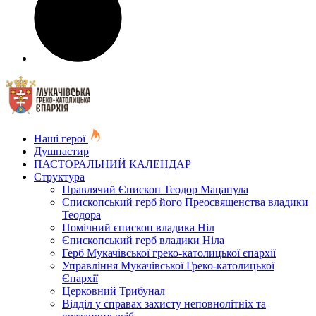
Наші герої
Душпастир
ПАСТОРАЛЬНИЙ КАЛЕНДАР
Структура
Правлячий Єпископ Теодор Мацапула
Єпископський герб його Преосвященства владики
Теодора
Помічний єпископ владика Ніл
Єпископський герб владики Ніла
Герб Мукачівської греко-католицької єпархії
Управління Мукачівської Греко-католицької
Єпархії
Церковний Трибунал
Відділ у справах захисту неповнолітніх та