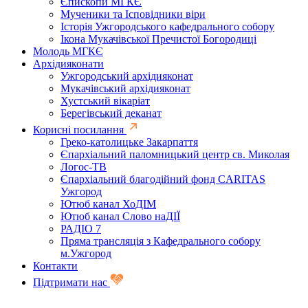
Єпископи МГКЄ
Мученики та Ісповідники віри
Історія Ужгородського кафедрального собору
Ікона Мукачівської Пречистої Богородиці
Молодь МГКЄ
Архідияконати
Ужгородський архідияконат
Мукачівський архідияконат
Хустський вікаріат
Берегівський деканат
Корисні посилання
Греко-католицьке Закарпаття
Єпархіальний паломницький центр св. Миколая
Логос-ТВ
Єпархіальний благодійний фонд CARITAS
Ужгород
Ютюб канал ХоДІМ
Ютюб канал Слово наДІЇ
РАДІО 7
Пряма трансляція з Кафедрального собору
м.Ужгород
Контакти
Підтримати нас