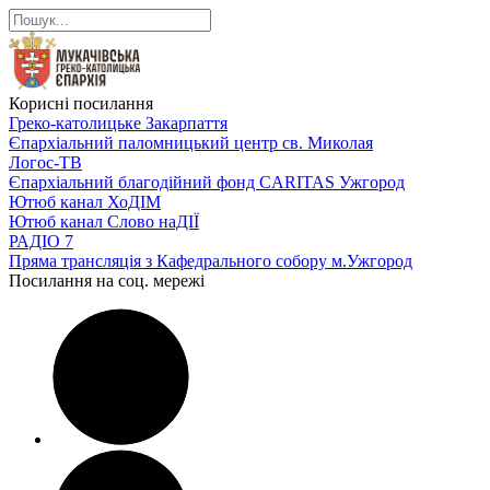
Корисні посилання
Греко-католицьке Закарпаття
Єпархіальний паломницький центр св. Миколая
Логос-ТВ
Єпархіальний благодійний фонд CARITAS Ужгород
Ютюб канал ХоДІМ
Ютюб канал Слово наДІЇ
РАДІО 7
Пряма трансляція з Кафедрального собору м.Ужгород
Посилання на соц. мережі