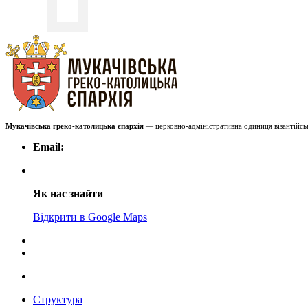
Мукачівська греко-католицька єпархія
— церковно-адміністративна одиниця візантійськ
Email:
Як нас знайти
Відкрити в Google Maps
Структура