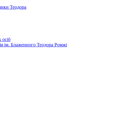
дики Теодора
 осіб
ія ім. Блаженного Теодора Ромжі