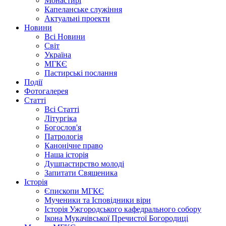
Монастирі
Капеланське служіння
Актуальні проекти
Новини
Всі Новини
Світ
Україна
МГКЄ
Пастирські послання
Події
Фотогалерея
Статті
Всі Статті
Літургіка
Богослов'я
Патрологія
Канонічне право
Наша історія
Душпастирство молоді
Запитати Священика
Історія
Єпископи МГКЄ
Мученики та Ісповідники віри
Історія Ужгородського кафедрального собору
Ікона Мукачівської Пречистої Богородиці