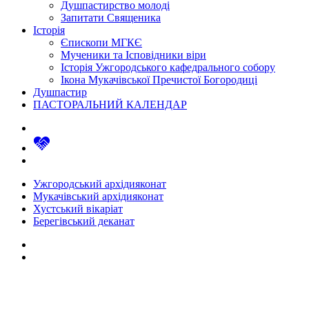
Душпастирство молоді
Запитати Священика
Історія
Єпископи МГКЄ
Мученики та Ісповідники віри
Історія Ужгородського кафедрального собору
Ікона Мукачівської Пречистої Богородиці
Душпастир
ПАСТОРАЛЬНИЙ КАЛЕНДАР
Ужгородський архідияконат
Мукачівський архідияконат
Хустський вікаріат
Берегівський деканат