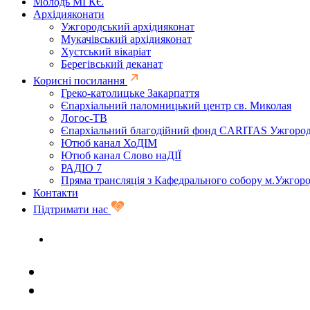
Молодь МГКЄ
Архідияконати
Ужгородський архідияконат
Мукачівський архідияконат
Хустський вікаріат
Берегівський деканат
Корисні посилання
Греко-католицьке Закарпаття
Єпархіальний паломницький центр св. Миколая
Логос-ТВ
Єпархіальний благодійний фонд CARITAS Ужгоро
Ютюб канал ХоДІМ
Ютюб канал Слово наДІЇ
РАДІО 7
Пряма трансляція з Кафедрального собору м.Ужгор
Контакти
Підтримати нас
Задати запитання священику