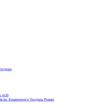
Теодора
 осіб
ія ім. Блаженного Теодора Ромжі