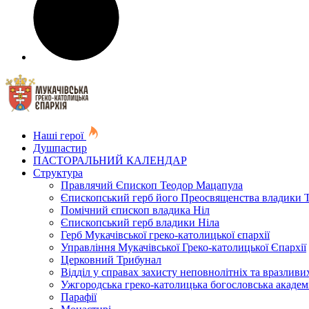
Наші герої
Душпастир
ПАСТОРАЛЬНИЙ КАЛЕНДАР
Структура
Правлячий Єпископ Теодор Мацапула
Єпископський герб його Преосвященства владики 
Помічний єпископ владика Ніл
Єпископський герб владики Ніла
Герб Мукачівської греко-католицької єпархії
Управління Мукачівської Греко-католицької Єпархії
Церковний Трибунал
Відділ у справах захисту неповнолітніх та вразливих
Ужгородська греко-католицька богословська академ
Парафії