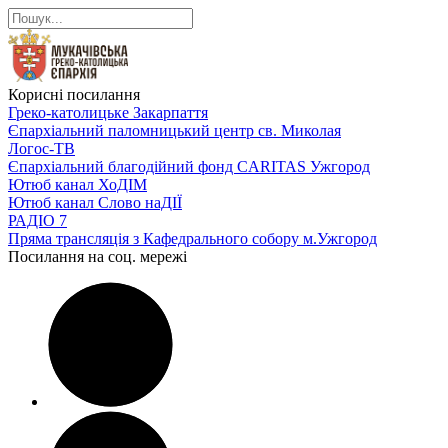
Корисні посилання
Греко-католицьке Закарпаття
Єпархіальний паломницький центр св. Миколая
Логос-ТВ
Єпархіальний благодійний фонд CARITAS Ужгород
Ютюб канал ХоДІМ
Ютюб канал Слово наДІЇ
РАДІО 7
Пряма трансляція з Кафедрального собору м.Ужгород
Посилання на соц. мережі