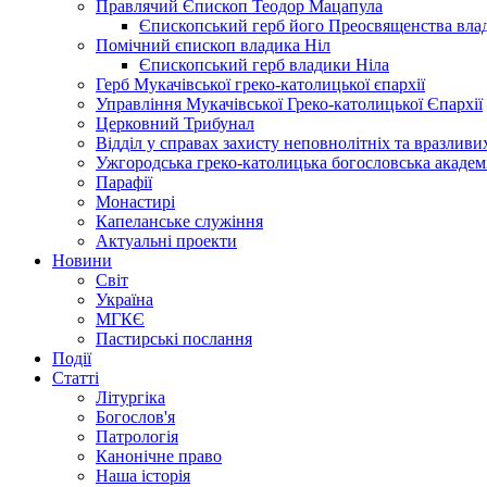
Правлячий Єпископ Теодор Мацапула
Єпископський герб його Преосвященства вла
Помічний єпископ владика Ніл
Єпископський герб владики Ніла
Герб Мукачівської греко-католицької єпархії
Управління Мукачівської Греко-католицької Єпархії
Церковний Трибунал
Відділ у справах захисту неповнолітніх та вразливих
Ужгородська греко-католицька богословська академ
Парафії
Монастирі
Капеланське служіння
Актуальні проекти
Новини
Світ
Україна
МГКЄ
Пастирські послання
Події
Статті
Літургіка
Богослов'я
Патрологія
Канонічне право
Наша історія