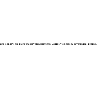
ого обряду, яка підпорядковується напряму Святому Престолу католицької церкви.