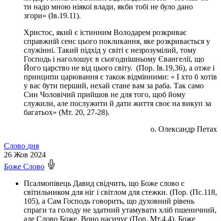
ти надо мною ніякої влади, якби тобі не було дано
згори» (Ів.19.11).
Христос, який є істинним Володарем розкриває
справжній сенс цього покликання, яке розкривається у
служінні. Такий підхід у світі є незрозумілий, тому
Господь і наголошує в сьогоднішньому Євангелії, що
Його царство не від цього світу. (Пор. Ів.19,36), а отже і
принципи царювання є також відмінними: « І хто б хотів
у вас бути перший, нехай стане вам за раба. Так само
Син Чоловічий прийшов не для того, щоб йому
служили, але послужити й дати життя своє на викуп за
багатьох» (Мт. 20, 27-28).
о. Олександр Петах
Слово
дня
26
Жов 2024
Боже Слово
Псалмопівець Давид свідчить, що Боже слово є
світильником для ніг і світлом для стежки. (Пор. (Пс.118,
105), а Сам Господь говорить, що духовний рівень
спраги та голоду не здатний утамувати хліб пшеничний,
але Слово Боже. Воно насичує (Пор. Мт.4,4). Боже