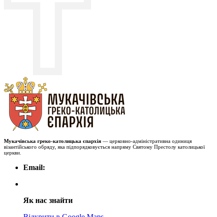
Мукачівська греко-католицька єпархія
— церковно-адміністративна одиниця
візантійського обряду, яка підпорядковується напряму Святому Престолу католицької
церкви.
Email:
Як нас знайти
Відкрити в Google Maps