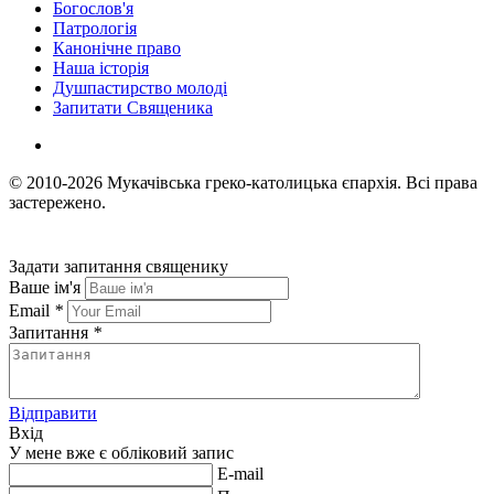
Богослов'я
Патрологія
Канонічне право
Наша історія
Душпастирство молоді
Запитати Священика
© 2010-2026
Мукачівська греко-католицька єпархія.
Всі права
застережено.
Задати запитання священику
Ваше ім'я
Email
*
Запитання
*
Відправити
Вхід
У мене вже є обліковий запис
E-mail