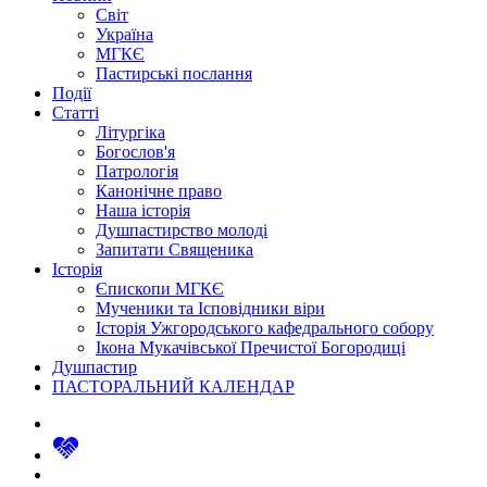
Світ
Україна
МГКЄ
Пастирські послання
Події
Статті
Літургіка
Богослов'я
Патрологія
Канонічне право
Наша історія
Душпастирство молоді
Запитати Священика
Історія
Єпископи МГКЄ
Мученики та Ісповідники віри
Історія Ужгородського кафедрального собору
Ікона Мукачівської Пречистої Богородиці
Душпастир
ПАСТОРАЛЬНИЙ КАЛЕНДАР