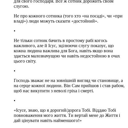
для свого господаря. Все ж сотник дорожить своїм
слугою.
Не про кожного сотника (того хто «на посаді», чи «при
владі») люди можуть сказати «достойний».
•
Не тільки сотник бачить в простому рабі когось
важливого, але й Ісус, зцілюючи слугу показує, що
кожна людина важлива для Бога, навіть якщо вона
здається малозначущою чи навіть недостойною в очах
цього світу.
•
Господь зважає не на зовнішній вигляд чи становище, а
на серце кожної людини. Він Сам прийшов і став рабом,
щоб нас викупити з неволі гріха і смерті.
•
«Ісусе, знаю, що я дорогий/дорога Тобі. Віддаю Тобі
повноваження мого життя. Ти вертай мене до Життя і
дай цінувати навіть найменшого!»