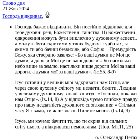
Слово
дня
21
Жов 2024
Господь відкриває.
Господь бажає відкривати. Він постійно відкриває для
тебе духовні речі, Божественні таїнства. Ці Божественні
одкровення можуть бути виключно у духовному аспекті,
а можуть бути скритими у твоїх буднях і турботах, за
якими ти або бачиш безвихідь, або Софію – Премудрість
Божу, яка ствердно заявляє: «Бо ваші думки не Мої це
думки, а дороги Мої це не ваші дороги... Бо наскільки
небо вище за землю, настільки вище дороги Мої за ваші
дороги, а думки мої за ваші думки». (Іс.55, 8-9)
Ісус готовий у великій мірі відкривати нам Отця, але
через свою духовну сліпоту ми нездатні бачити. Людина
у великому духовному запалі запитує: «Господи, покажи
нам Отця». (Ів.14, 8) А у відповідь чуємо глибоку правду
про нашу нездатність духовного споглядання: « Стільки
часу Я з вами, ти ж не знаєш Пилипе мене». (Ів.14, 9)
Ісусе, ми хочемо бачити те, що ти скрив від сильних
світу цього, а відкриваєш немовлятам. (Пор. Мт.11, 25)
о. Олександр Петах