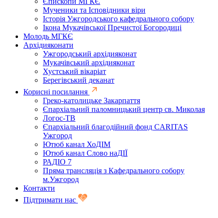
Єпископи МГКЄ
Мученики та Ісповідники віри
Історія Ужгородського кафедрального собору
Ікона Мукачівської Пречистої Богородиці
Молодь МГКЄ
Архідияконати
Ужгородський архідияконат
Мукачівський архідияконат
Хустський вікаріат
Берегівський деканат
Корисні посилання
Греко-католицьке Закарпаття
Єпархіальний паломницький центр св. Миколая
Логос-ТВ
Єпархіальний благодійний фонд CARITAS
Ужгород
Ютюб канал ХоДІМ
Ютюб канал Слово наДІЇ
РАДІО 7
Пряма трансляція з Кафедрального собору
м.Ужгород
Контакти
Підтримати нас