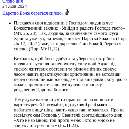
Слово
дня
24
Жов 2024
Царство Боже береться силою.
Плекаючи свої відносини з Господом, людина чує
Божественний заклик: «Увійди в радість Господа твого»
(Мт. 25, 23). Так, людина, за свідченням самого Ісуса
Христа уже тут, на землі, є носієм Царства Божого. (Пор.
Лк.17, 20-21), яке, як підкреслює Син Божий, береться
силою. (Пор. Мт.11,12).
Виходить, щоб його здобути та уберегти, потрібно
проявити зусилля та непохитну силу волі Адже під
тиском життєвих обставин та різноманітних спокус,
часом навіть практикуючий християнин, не встоявши
перед обманливими насолодами та вигодами світу цього
може спричинитися до руйнуючого процесу –
розділення Царства Божого.
Тому дуже важливо уміти правильно розцінювати
вартість речей і розуміти, що духовні речі мають
набагато вищу ціну, навіть якщо так не здається. Про це
засвідчує сам Господь у Євангелії сьогоднішнього дня:
«Хто не зо мною, той проти мене; і хто зо мною не
збирає, той розсипає» (Лк.11.23).