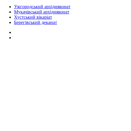
Ужгородський архідияконат
Мукачівський архідияконат
Хустський вікаріат
Берегівський деканат