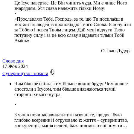
Це Ісус навертає. Це Він чинить чуда. Ми є лише Його
знаряддям. Уся слава належить тільки Йому.
•
«Прославляю Тебе, Господь, за те, що Ти посилаєш в
моє життя людей із проповіддю Твого Слова. Я хочу йти
за Тобою і перед Твоїм лицем. Дай мені відчути Твою
потужну силу і за це всю славу віддавати тільки Тобі!
Амінь»
О. Іван Дудура
Слово
дня
17
Жов 2024
Суперництво і помста
Чим більше світла, тим більше видно бруду. Чим довше
апостоли з Ісусом, тим більше виявляються темні
сторони їхнього нутра.
•
З учнів починає «вилазити» назовні те, що досі було
глибоко всередині і отруювало їх життя – суперництво,
конкуренція, манія величі, бажання миттєвої помсти…