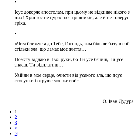
•
Ісус докоряє апостолам, при цьому не відкидає нікого з
них! Христос не цурається грішників, але й не толерує
гріха.
•
«Чим ближче я до Тебе, Господь, тим більше бачу в собі
стільки зла, що ламає моє життя…
Помсту віддаю в Твої руки, бо Ти усе бачиш, Ти усе
знаєш, Ти відплатиш…
Увійди в моє серце, очисти від усякого зла, що псує
стосунки і отруює моє життя!»
О. Іван Дудура
1
2
3
>
>|