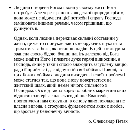
Людина створена Богом і вона у своєму житті Бога
потребує. Але через зранення людської природи гріхом,
вона може не відчувати цієї потреби і спрагу Господа
замінювати іншими речами, часом грішними, що
руйнують її.
Однак, коли людина переживає складні обставини у
житті, це часто спонукає навіть невіруючих шукати та
триматися за Бога, як останню надію. В цей час людина
зранена своєю бідою, бувши навіть далекою від Бога
може знайти Його і плекати дуже гарячі відносини, а
Господь, який у такий спосіб знаходить загублену вівцю,
радо її приймає і дає відчути їй свої обійми. Поволі, в
цих Божих обіймах людина виходить із своїх проблем і
може статися так, що вона знову повертається на
життєвий шлях, який немає нічого спільного з
Господом. Ось від таких користолюбних маркетингових
відносин застерігає нас сьогоднішнє Євангеліє,
пропонуючи нам стосунки, в основу яких покладена не
власна вигода, а стосунки, фундаментом яких є любов,
що зростає у безконечну вічність.
о. Олександр Петах