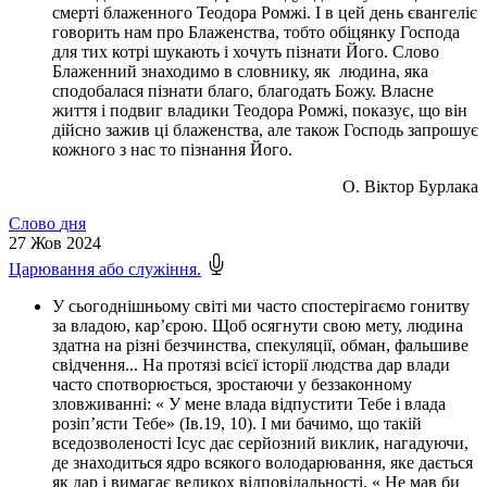
смерті блаженного Теодора Ромжі. І в цей день євангеліє
говорить нам про Блаженства, тобто обіцянку Господа
для тих котрі шукають і хочуть пізнати Його. Слово
Блаженний знаходимо в словнику, як людина, яка
сподобалася пізнати благо, благодать Божу. Власне
життя і подвиг владики Теодора Ромжі, показує, що він
дійсно зажив ці блаженства, але також Господь запрошує
кожного з нас то пізнання Його.
О. Віктор Бурлака
Слово
дня
27
Жов 2024
Царювання або служіння.
У сьогоднішньому світі ми часто спостерігаємо гонитву
за владою, кар’єрою. Щоб осягнути свою мету, людина
здатна на різні безчинства, спекуляції, обман, фальшиве
свідчення... На протязі всієї історії людства дар влади
часто спотворюється, зростаючи у беззаконному
зловживанні: « У мене влада відпустити Тебе і влада
розіп’ясти Тебе» (Ів.19, 10). І ми бачимо, що такій
вседозволеності Ісус дає серйозний виклик, нагадуючи,
де знаходиться ядро всякого володарювання, яке дається
як дар і вимагає великох відповідальності. « Не мав би