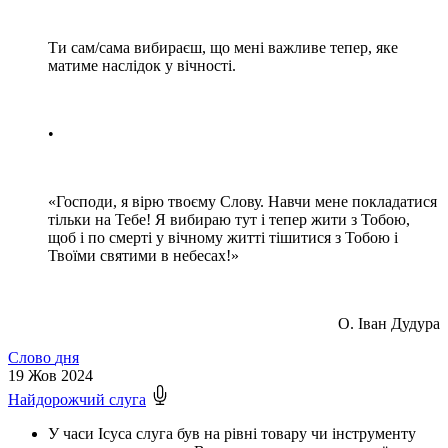
Ти сам/сама вибираєш, що мені важливе тепер, яке
матиме наслідок у вічності.
•
«Господи, я вірю твоєму Слову. Навчи мене покладатися
тільки на Тебе! Я вибираю тут і тепер жити з Тобою,
щоб і по смерті у вічному житті тішитися з Тобою і
Твоїми святими в небесах!»
О. Іван Дудура
Слово
дня
19
Жов 2024
Найдорожчий слуга
У часи Ісуса слуга був на рівні товару чи інструменту