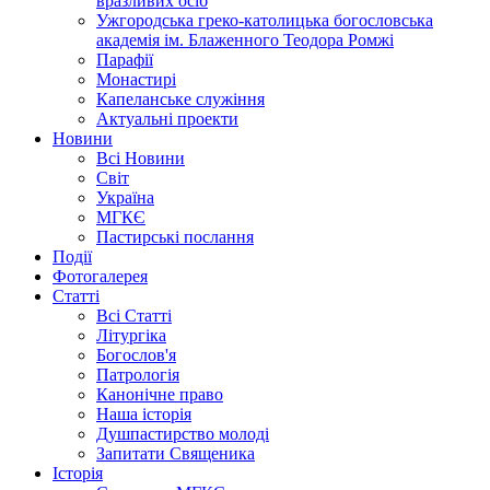
вразливих осіб
Ужгородська греко-католицька богословська
академія ім. Блаженного Теодора Ромжі
Парафії
Монастирі
Капеланське служіння
Актуальні проекти
Новини
Всі Новини
Світ
Україна
МГКЄ
Пастирські послання
Події
Фотогалерея
Статті
Всі Статті
Літургіка
Богослов'я
Патрологія
Канонічне право
Наша історія
Душпастирство молоді
Запитати Священика
Історія