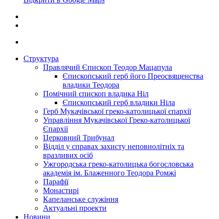
Структура
Правлячий Єпископ Теодор Мацапула
Єпископський герб його Преосвященства
владики Теодора
Помічний єпископ владика Ніл
Єпископський герб владики Ніла
Герб Мукачівської греко-католицької єпархії
Управління Мукачівської Греко-католицької
Єпархії
Церковний Трибунал
Відділ у справах захисту неповнолітніх та
вразливих осіб
Ужгородська греко-католицька богословська
академія ім. Блаженного Теодора Ромжі
Парафії
Монастирі
Капеланське служіння
Актуальні проекти
Новини