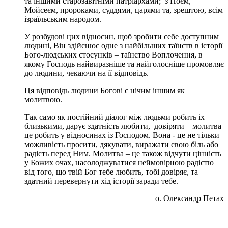
та іншими старозавітніми патріархами; з Ноєм,
Мойсеєм, пророками, суддями, царями та, зрештою, всім
ізраїльським народом.
У розбудові цих відносин, щоб зробити себе доступним
людині, Він здійснює одне з найбільших таїнств в історії
Бого-людських стосунків – таїнство Воплочення, в
якому Господь найвиразніше та найголосніше промовляє
до людини, чекаючи на її відповідь.
Ця відповідь людини Богові є нічим іншим як
молитвою.
Так само як постійний діалог між людьми робить іх
близькими, дарує здатність любити, довіряти – молитва
це робить у відносинах із Господом. Вона - це не тільки
можливість просити, дякувати, виражати свою біль або
радість перед Ним. Молитва – це також відчути цінність
у Божих очах, насолоджуватися неймовірною радістю
від того, що твій Бог тебе любить, тобі довіряє, та
здатний перевернути хід історії заради тебе.
о. Олександр Петах