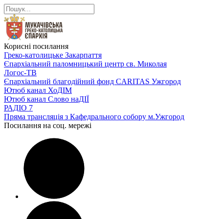
Корисні посилання
Греко-католицьке Закарпаття
Єпархіальний паломницький центр св. Миколая
Логос-ТВ
Єпархіальний благодійний фонд CARITAS Ужгород
Ютюб канал ХоДІМ
Ютюб канал Слово наДІЇ
РАДІО 7
Пряма трансляція з Кафедрального собору м.Ужгород
Посилання на соц. мережі