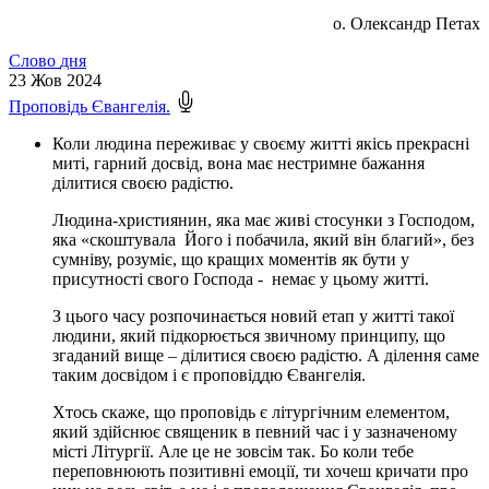
о. Олександр Петах
Слово
дня
23
Жов 2024
Проповідь Євангелія.
Коли людина переживає у своєму житті якісь прекрасні
миті, гарний досвід, вона має нестримне бажання
ділитися своєю радістю.
Людина-християнин, яка має живі стосунки з Господом,
яка «скоштувала Його і побачила, який він благий», без
сумніву, розуміє, що кращих моментів як бути у
присутності свого Господа - немає у цьому житті.
З цього часу розпочинається новий етап у житті такої
людини, який підкорюється звичному принципу, що
згаданий вище – ділитися своєю радістю. А ділення саме
таким досвідом і є проповіддю Євангелія.
Хтось скаже, що проповідь є літургічним елементом,
який здійснює священик в певний час і у зазначеному
місті Літургії. Але це не зовсім так. Бо коли тебе
переповнюють позитивні емоції, ти хочеш кричати про