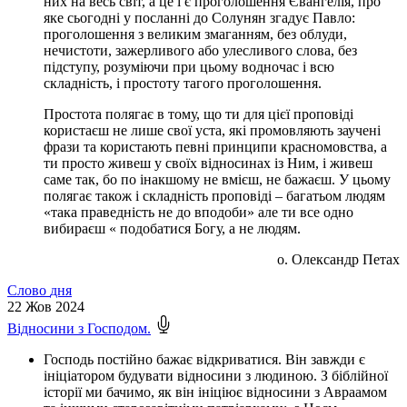
них на весь світ, а це і є проголошення Євангелія, про
яке сьогодні у посланні до Солунян згадує Павло:
проголошення з великим змаганням, без облуди,
нечистоти, зажерливого або улесливого слова, без
підступу, розуміючи при цьому водночас і всю
складність, і простоту тагого проголошення.
Простота полягає в тому, що ти для цієї проповіді
користаєш не лише свої уста, які промовляють заучені
фрази та користають певні принципи красномовства, а
ти просто живеш у своїх відносинах із Ним, і живеш
саме так, бо по інакшому не вмієш, не бажаєш. У цьому
полягає також і складність проповіді – багатьом людям
«така праведність не до вподоби» але ти все одно
вибираєш « подобатися Богу, а не людям.
о. Олександр Петах
Слово
дня
22
Жов 2024
Відносини з Господом.
Господь постійно бажає відкриватися. Він завжди є
ініціатором будувати відносини з людиною. З біблійної
історії ми бачимо, як він ініціює відносини з Авраамом