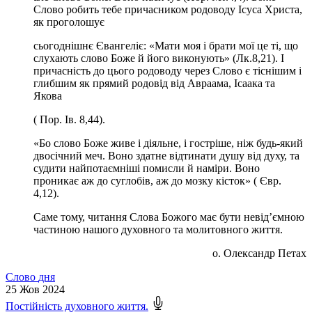
Слово робить тебе причасником родоводу Ісуса Христа,
як проголошує
сьогоднішнє Євангеліє: «Мати моя і брати мої це ті, що
слухають слово Боже й його виконують» (Лк.8,21). І
причасність до цього родоводу через Слово є тіснішим і
глибшим як прямий родовід від Авраама, Ісаака та
Якова
( Пор. Ів. 8,44).
«Бо слово Боже живе і діяльне, і гостріше, ніж будь-який
двосічний меч. Воно здатне відтинати душу від духу, та
судити найпотаємніші помисли й наміри. Воно
проникає аж до суглобів, аж до мозку кісток» ( Євр.
4,12).
Саме тому, читання Слова Божого має бути невід’ємною
частиною нашого духовного та молитовного життя.
о. Олександр Петах
Слово
дня
25
Жов 2024
Постійність духовного життя.