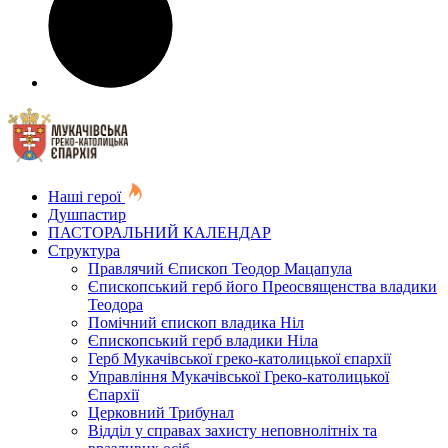
Наші герої
Душпастир
ПАСТОРАЛЬНИЙ КАЛЕНДАР
Структура
Правлячий Єпископ Теодор Мацапула
Єпископський герб його Преосвященства владики
Теодора
Помічний єпископ владика Ніл
Єпископський герб владики Ніла
Герб Мукачівської греко-католицької єпархії
Управління Мукачівської Греко-католицької
Єпархії
Церковний Трибунал
Відділ у справах захисту неповнолітніх та