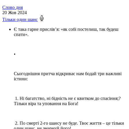
Слово
дня
20
Жов 2024
Тільки один шанс
Є така гарне прислів’я: «як собі постелиш, так будеш
спати».
•
Сьогоднішня притча відкриває нам бодай три важливі
істини:
1. Ні багатство, ні бідність не є квитком до спасіння;?
Тільки віра та уповання на Бога!
2. По смерті 2-го шансу не буде. Твоє життя – це тільки
один шанс, не змарнуй його!