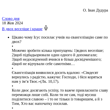
О. Іван Дудура
Слово
дня
18
Жов 2024
В двох веселіше і краще
Цікаво чому Ісус посилає учнів на євангелізацію саме по
двох?
•
Можемо зробити кілька припущень: 1)вдвох веселіше;
2)щоб підбадьорювали один одного й допомагали;
3)щоб недосвідчений вчився в більш досвідченішого;
4)щоб не відчували себе самотніми…
•
Євангелізація виявилися досить вдалою: «Сімдесят
вернулись з радістю, кажучи: Господи, і біси коряться
нам у імʼя Твоє.»(Лк. 10,17).
•
Коли двоє досягають успіху, то важче привласнити славу
переможця лише собі. Коли ти не сам, тоді мусиш
поділитися славою – і то не тільки із товаришем, а й з
Тим, Хто вас напочатку посилав.
•