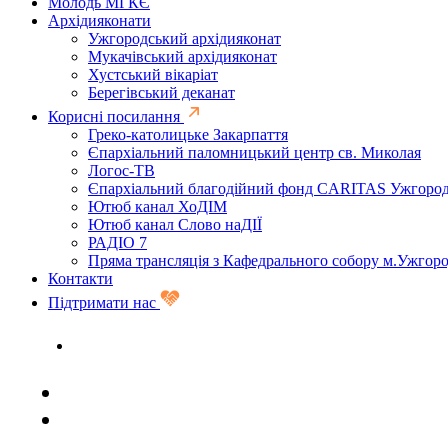
Молодь МГКЄ
Архідияконати
Ужгородський архідияконат
Мукачівський архідияконат
Хустський вікаріат
Берегівський деканат
Корисні посилання
Греко-католицьке Закарпаття
Єпархіальний паломницький центр св. Миколая
Логос-ТВ
Єпархіальний благодійний фонд CARITAS Ужгоро
Ютюб канал ХоДІМ
Ютюб канал Слово наДІЇ
РАДІО 7
Пряма трансляція з Кафедрального собору м.Ужгор
Контакти
Підтримати нас
Задати запитання священику