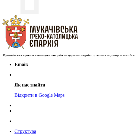
Мукачівська греко-католицька єпархія
— церковно-адміністративна одиниця візантійськ
Email:
Як нас знайти
Відкрити в Google Maps
Структура