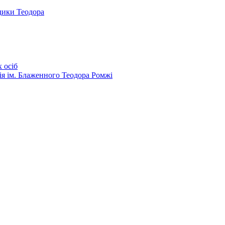
дики Теодора
 осіб
ія ім. Блаженного Теодора Ромжі