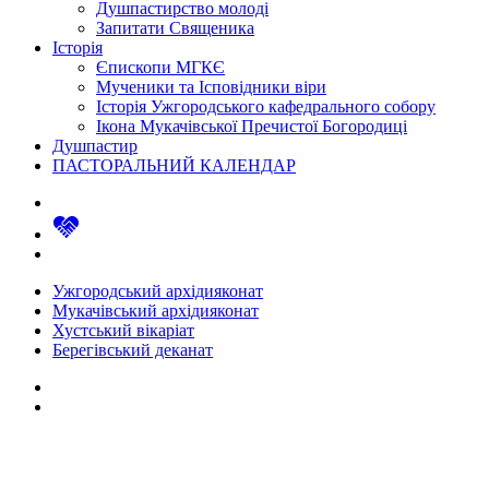
Душпастирство молоді
Запитати Священика
Історія
Єпископи МГКЄ
Мученики та Ісповідники віри
Історія Ужгородського кафедрального собору
Ікона Мукачівської Пречистої Богородиці
Душпастир
ПАСТОРАЛЬНИЙ КАЛЕНДАР
Ужгородський архідияконат
Мукачівський архідияконат
Хустський вікаріат
Берегівський деканат