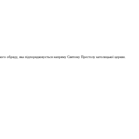
ого обряду, яка підпорядковується напряму Святому Престолу католицької церкви.