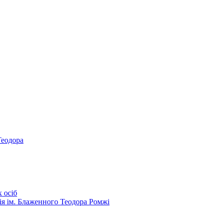
Теодора
 осіб
ія ім. Блаженного Теодора Ромжі