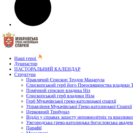
Наші герої
Душпастир
ПАСТОРАЛЬНИЙ КАЛЕНДАР
Структура
Правлячий Єпископ Теодор Мацапула
Єпископський герб його Преосвященства владики 
Помічний єпископ владика Ніл
Єпископський герб владики Ніла
Герб Мукачівської греко-католицької єпархії
Управління Мукачівської Греко-католицької Єпархії
Церковний Трибунал
Відділ у справах захисту неповнолітніх та вразливих
Ужгородська греко-католицька богословська академ
Парафії