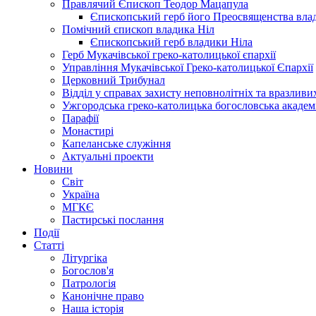
Правлячий Єпископ Теодор Мацапула
Єпископський герб його Преосвященства вла
Помічний єпископ владика Ніл
Єпископський герб владики Ніла
Герб Мукачівської греко-католицької єпархії
Управління Мукачівської Греко-католицької Єпархії
Церковний Трибунал
Відділ у справах захисту неповнолітніх та вразливих
Ужгородська греко-католицька богословська академ
Парафії
Монастирі
Капеланське служіння
Актуальні проекти
Новини
Світ
Україна
МГКЄ
Пастирські послання
Події
Статті
Літургіка
Богослов'я
Патрологія
Канонічне право
Наша історія