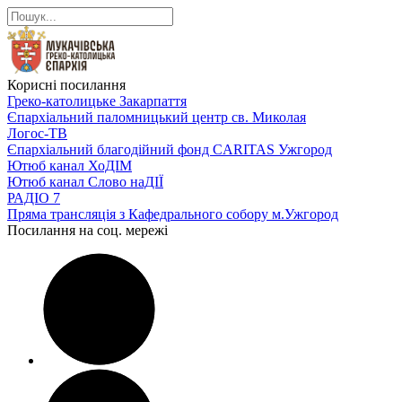
Корисні посилання
Греко-католицьке Закарпаття
Єпархіальний паломницький центр св. Миколая
Логос-ТВ
Єпархіальний благодійний фонд CARITAS Ужгород
Ютюб канал ХоДІМ
Ютюб канал Слово наДІЇ
РАДІО 7
Пряма трансляція з Кафедрального собору м.Ужгород
Посилання на соц. мережі