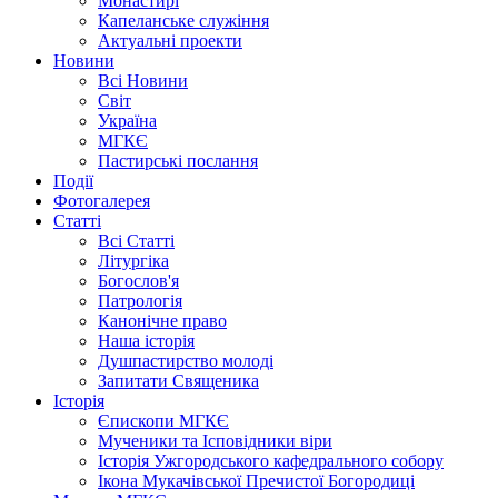
Монастирі
Капеланське служіння
Актуальні проекти
Новини
Всі Новини
Світ
Україна
МГКЄ
Пастирські послання
Події
Фотогалерея
Статті
Всі Статті
Літургіка
Богослов'я
Патрологія
Канонічне право
Наша історія
Душпастирство молоді
Запитати Священика
Історія
Єпископи МГКЄ
Мученики та Ісповідники віри
Історія Ужгородського кафедрального собору
Ікона Мукачівської Пречистої Богородиці