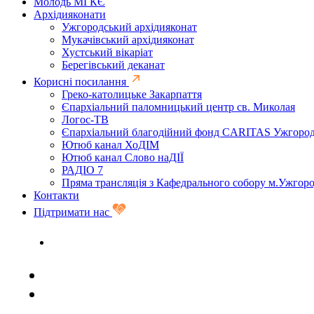
Молодь МГКЄ
Архідияконати
Ужгородський архідияконат
Мукачівський архідияконат
Хустський вікаріат
Берегівський деканат
Корисні посилання
Греко-католицьке Закарпаття
Єпархіальний паломницький центр св. Миколая
Логос-ТВ
Єпархіальний благодійний фонд CARITAS Ужгоро
Ютюб канал ХоДІМ
Ютюб канал Слово наДІЇ
РАДІО 7
Пряма трансляція з Кафедрального собору м.Ужгор
Контакти
Підтримати нас
Задати запитання священику