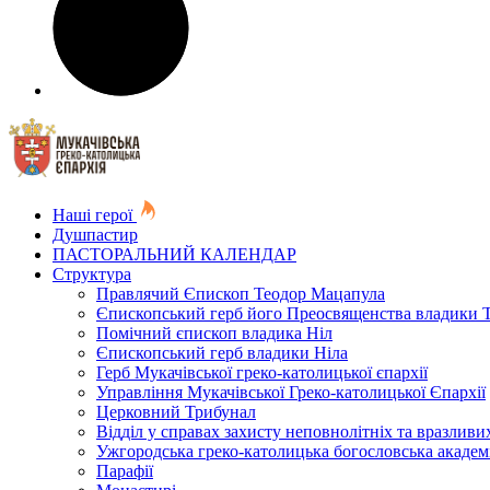
Наші герої
Душпастир
ПАСТОРАЛЬНИЙ КАЛЕНДАР
Структура
Правлячий Єпископ Теодор Мацапула
Єпископський герб його Преосвященства владики 
Помічний єпископ владика Ніл
Єпископський герб владики Ніла
Герб Мукачівської греко-католицької єпархії
Управління Мукачівської Греко-католицької Єпархії
Церковний Трибунал
Відділ у справах захисту неповнолітніх та вразливих
Ужгородська греко-католицька богословська академ
Парафії