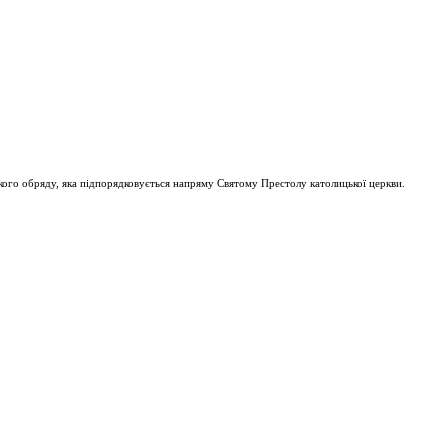
ого обряду, яка підпорядковується напряму Святому Престолу католицької церкви.