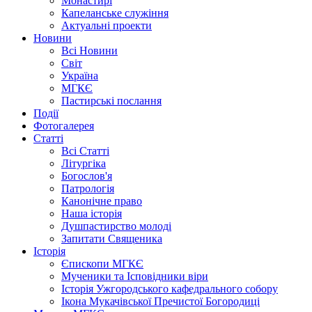
Монастирі
Капеланське служіння
Актуальні проекти
Новини
Всі Новини
Світ
Україна
МГКЄ
Пастирські послання
Події
Фотогалерея
Статті
Всі Статті
Літургіка
Богослов'я
Патрологія
Канонічне право
Наша історія
Душпастирство молоді
Запитати Священика
Історія
Єпископи МГКЄ
Мученики та Ісповідники віри
Історія Ужгородського кафедрального собору
Ікона Мукачівської Пречистої Богородиці