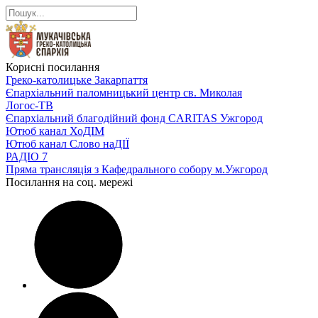
Корисні посилання
Греко-католицьке Закарпаття
Єпархіальний паломницький центр св. Миколая
Логос-ТВ
Єпархіальний благодійний фонд CARITAS Ужгород
Ютюб канал ХоДІМ
Ютюб канал Слово наДІЇ
РАДІО 7
Пряма трансляція з Кафедрального собору м.Ужгород
Посилання на соц. мережі