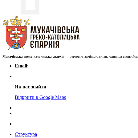
Мукачівська греко-католицька єпархія
— церковно-адміністративна одиниця візантійськ
Email:
Як нас знайти
Відкрити в Google Maps
Структура