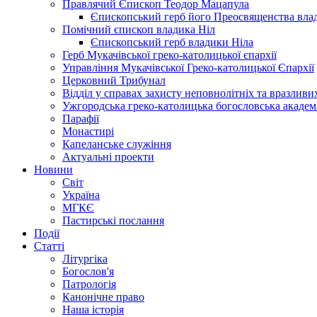
Правлячий Єпископ Теодор Мацапула
Єпископський герб його Преосвященства вла
Помічний єпископ владика Ніл
Єпископський герб владики Ніла
Герб Мукачівської греко-католицької єпархії
Управління Мукачівської Греко-католицької Єпархії
Церковний Трибунал
Відділ у справах захисту неповнолітніх та вразливих
Ужгородська греко-католицька богословська академ
Парафії
Монастирі
Капеланське служіння
Актуальні проекти
Новини
Світ
Україна
МГКЄ
Пастирські послання
Події
Статті
Літургіка
Богослов'я
Патрологія
Канонічне право
Наша історія