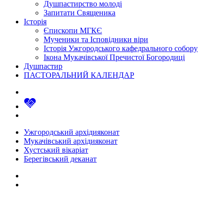
Душпастирство молоді
Запитати Священика
Історія
Єпископи МГКЄ
Мученики та Ісповідники віри
Історія Ужгородського кафедрального собору
Ікона Мукачівської Пречистої Богородиці
Душпастир
ПАСТОРАЛЬНИЙ КАЛЕНДАР
Ужгородський архідияконат
Мукачівський архідияконат
Хустський вікаріат
Берегівський деканат