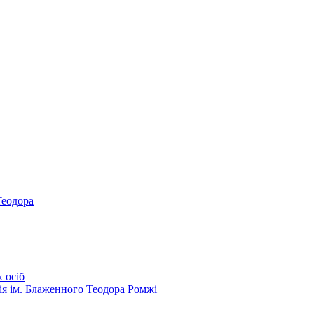
Теодора
 осіб
ія ім. Блаженного Теодора Ромжі