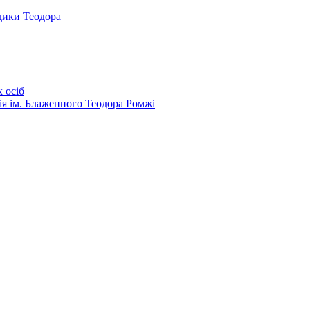
дики Теодора
 осіб
ія ім. Блаженного Теодора Ромжі