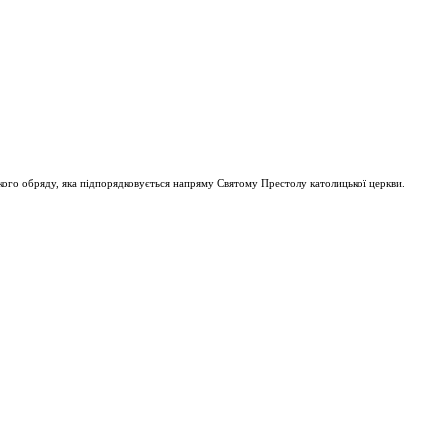
ого обряду, яка підпорядковується напряму Святому Престолу католицької церкви.