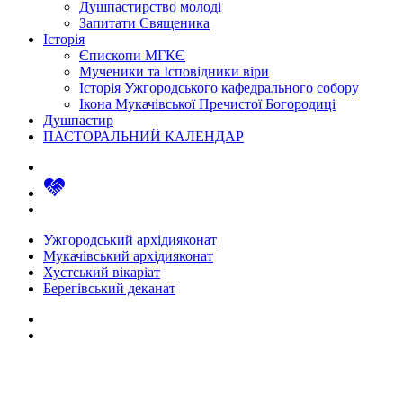
Душпастирство молоді
Запитати Священика
Історія
Єпископи МГКЄ
Мученики та Ісповідники віри
Історія Ужгородського кафедрального собору
Ікона Мукачівської Пречистої Богородиці
Душпастир
ПАСТОРАЛЬНИЙ КАЛЕНДАР
Ужгородський архідияконат
Мукачівський архідияконат
Хустський вікаріат
Берегівський деканат