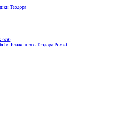
дики Теодора
 осіб
ія ім. Блаженного Теодора Ромжі