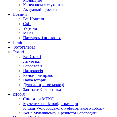
Монастирі
Капеланське служіння
Актуальні проекти
Новини
Всі Новини
Світ
Україна
МГКЄ
Пастирські послання
Події
Фотогалерея
Статті
Всі Статті
Літургіка
Богослов'я
Патрологія
Канонічне право
Наша історія
Душпастирство молоді
Запитати Священика
Історія
Єпископи МГКЄ
Мученики та Ісповідники віри
Історія Ужгородського кафедрального собору
Ікона Мукачівської Пречистої Богородиці