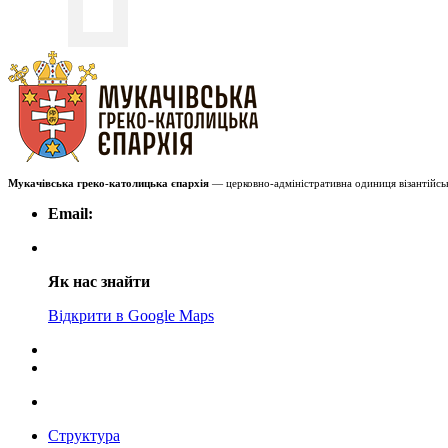
Мукачівська греко-католицька єпархія
— церковно-адміністративна одиниця візантійськ
Email:
Як нас знайти
Відкрити в Google Maps
Структура