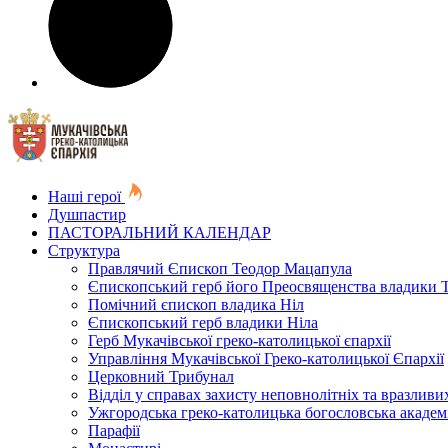
Наші герої
Душпастир
ПАСТОРАЛЬНИЙ КАЛЕНДАР
Структура
Правлячий Єпископ Теодор Мацапула
Єпископський герб його Преосвященства владики 
Помічний єпископ владика Ніл
Єпископський герб владики Ніла
Герб Мукачівської греко-католицької єпархії
Управління Мукачівської Греко-католицької Єпархії
Церковний Трибунал
Відділ у справах захисту неповнолітніх та вразливих
Ужгородська греко-католицька богословська академ
Парафії