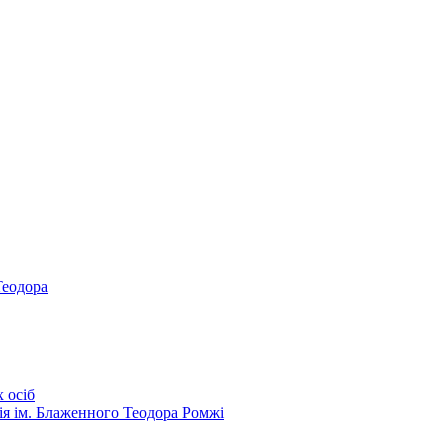
Теодора
 осіб
ія ім. Блаженного Теодора Ромжі