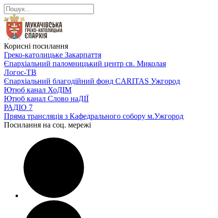
Корисні посилання
Греко-католицьке Закарпаття
Єпархіальний паломницький центр св. Миколая
Логос-ТВ
Єпархіальний благодійний фонд CARITAS Ужгород
Ютюб канал ХоДІМ
Ютюб канал Слово наДІЇ
РАДІО 7
Пряма трансляція з Кафедрального собору м.Ужгород
Посилання на соц. мережі