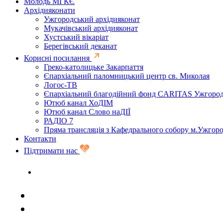
Молодь МГКЄ
Архідияконати
Ужгородський архідияконат
Мукачівський архідияконат
Хустський вікаріат
Берегівський деканат
Корисні посилання
Греко-католицьке Закарпаття
Єпархіальний паломницький центр св. Миколая
Логос-ТВ
Єпархіальний благодійний фонд CARITAS Ужгоро
Ютюб канал ХоДІМ
Ютюб канал Слово наДІЇ
РАДІО 7
Пряма трансляція з Кафедрального собору м.Ужгор
Контакти
Підтримати нас
Задати запитання священику