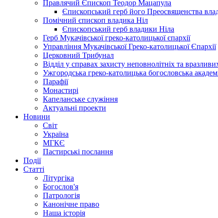
Правлячий Єпископ Теодор Мацапула
Єпископський герб його Преосвященства вла
Помічний єпископ владика Ніл
Єпископський герб владики Ніла
Герб Мукачівської греко-католицької єпархії
Управління Мукачівської Греко-католицької Єпархії
Церковний Трибунал
Відділ у справах захисту неповнолітніх та вразливих
Ужгородська греко-католицька богословська академ
Парафії
Монастирі
Капеланське служіння
Актуальні проекти
Новини
Світ
Україна
МГКЄ
Пастирські послання
Події
Статті
Літургіка
Богослов'я
Патрологія
Канонічне право
Наша історія