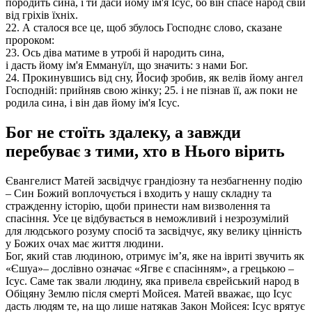
породить сина, і ти даси йому ім'я Ісус, бо він спасе народ свій
від гріхів їхніх.
22. А сталося все це, щоб збулось Господнє слово, сказане
пророком:
23. Ось діва матиме в утробі й народить сина,
і дасть йому ім'я Еммануїл, що значить: з нами Бог.
24. Прокинувшись від сну, Йосиф зробив, як велів йому ангел
Господній: прийняв свою жінку; 25. і не пізнав її, аж поки не
родила сина, і він дав йому ім'я Ісус.
Бог не стоїть здалеку, а завжди
перебуває з тими, хто в Нього вірить
Євангелист Матей засвідчує грандіозну та незбагненну подію
– Син Божий воплочується і входить у нашу складну та
стражденну історію, щоби принести нам визволення та
спасіння. Усе це відбувається в неможливий і незрозумілий
для людського розуму спосіб та засвідчує, яку велику цінність
у Божих очах має життя людини.
Бог, який став людиною, отримує ім’я, яке на івриті звучить як
«Єшуа»– дослівно означає «Ягве є спасінням», а грецькою –
Ісус. Саме так звали людину, яка привела єврейський народ в
Обіцяну Землю після смерті Мойсея. Матей вважає, що Ісус
дасть людям те, на що лише натякав Закон Мойсея: Ісус врятує