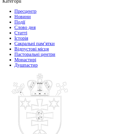
Категорії
Пресцентр
Новини
Події
Слово дня
Статті
Історія
Сакральні пам’ятки
Відпустові місця
Пасторальні центри
Монастирі
Душпастир