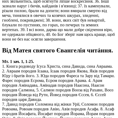
них звільнитись, щоб осягнути ліпше воскресіння. 36. Інші
зазнали наруг і бичів, кайданів і в'язниці; 37. їх каменували,
різали пилою, брали на допити; вони вмирали смертю від
меча, тинялися в овечих та козячих шкурах, злиденні,
гноблені, покривджені; 38. вони, яких світ був невартий,
блукали по пустинях, по горах, по печерах та земних
вертепах. 39. І всі вони, дарма що мали добре свідчення віри,
не одержали обіцяного, 40. бо Бог зберіг нам щось краще, щоб
вони не без нас осягли завершення.
Від Матея святого Євангелія читáння.
Мт. 1 зач. 1, 1-25.
1. Книга родоводу Ісуса Христа, сина Давида, сина Авраама.
2. Авраам породив Ісаака, Ісаак породив Якова, Яків породив
Юду і братів його. 3. Юда породив Фареса та Зару від Тамари.
Фарес породив Есрома, Есром породив Арама. 4. Арам
породив Амінадава, Амінадав породив Наасона, Наасон
породив Салмона, 5. Салмон породив Вооза від Рахави, Вооз
породив Йоведа від Рути, Йовед породив Єссея, 6. Єссей
породив царя Давида.
7. Давид породив Соломона від жінки Урії, Соломон породив
Ровоама, Ровоам породив Авію, Авія породив Асафа. 8. Асаф
породив Йосафата, Йосафат породив Йорама, Йорам породив