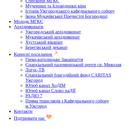
Єпископи МГКЄ
Мученики та Ісповідники віри
Історія Ужгородського кафедрального собору
Ікона Мукачівської Пречистої Богородиці
Молодь МГКЄ
Архідияконати
Ужгородський архідияконат
Мукачівський архідияконат
Хустський вікаріат
Берегівський деканат
Корисні посилання
Греко-католицьке Закарпаття
Єпархіальний паломницький центр св. Миколая
Логос-ТВ
Єпархіальний благодійний фонд CARITAS
Ужгород
Ютюб канал ХоДІМ
Ютюб канал Слово наДІЇ
РАДІО 7
Пряма трансляція з Кафедрального собору
м.Ужгород
Контакти
Підтримати нас