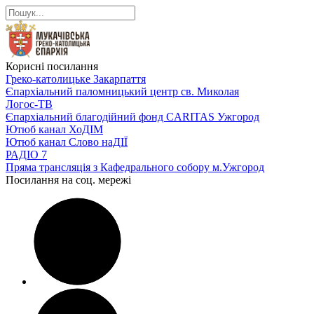
Корисні посилання
Греко-католицьке Закарпаття
Єпархіальний паломницький центр св. Миколая
Логос-ТВ
Єпархіальний благодійний фонд CARITAS Ужгород
Ютюб канал ХоДІМ
Ютюб канал Слово наДІЇ
РАДІО 7
Пряма трансляція з Кафедрального собору м.Ужгород
Посилання на соц. мережі