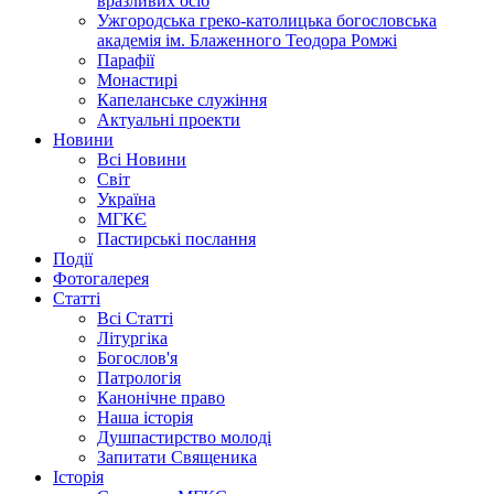
вразливих осіб
Ужгородська греко-католицька богословська
академія ім. Блаженного Теодора Ромжі
Парафії
Монастирі
Капеланське служіння
Актуальні проекти
Новини
Всі Новини
Світ
Україна
МГКЄ
Пастирські послання
Події
Фотогалерея
Статті
Всі Статті
Літургіка
Богослов'я
Патрологія
Канонічне право
Наша історія
Душпастирство молоді
Запитати Священика
Історія