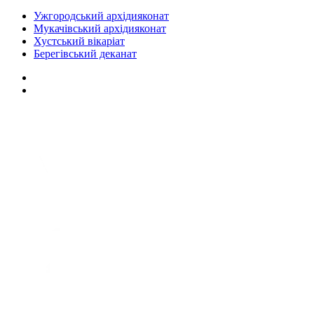
Ужгородський архідияконат
Мукачівський архідияконат
Хустський вікаріат
Берегівський деканат