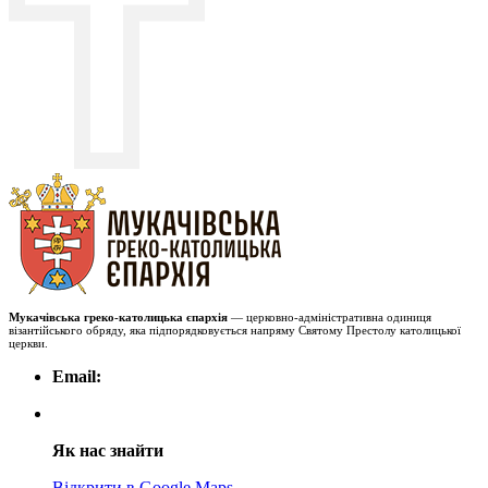
Мукачівська греко-католицька єпархія
— церковно-адміністративна одиниця
візантійського обряду, яка підпорядковується напряму Святому Престолу католицької
церкви.
Email:
Як нас знайти
Відкрити в Google Maps