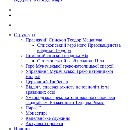
Структура
Правлячий Єпископ Теодор Мацапула
Єпископський герб його Преосвященства
владики Теодора
Помічний єпископ владика Ніл
Єпископський герб владики Ніла
Герб Мукачівської греко-католицької єпархії
Управління Мукачівської Греко-католицької
Єпархії
Церковний Трибунал
Відділ у справах захисту неповнолітніх та
вразливих осіб
Ужгородська греко-католицька богословська
академія ім. Блаженного Теодора Ромжі
Парафії
Монастирі
Капеланське служіння
Актуальні проекти
Новини