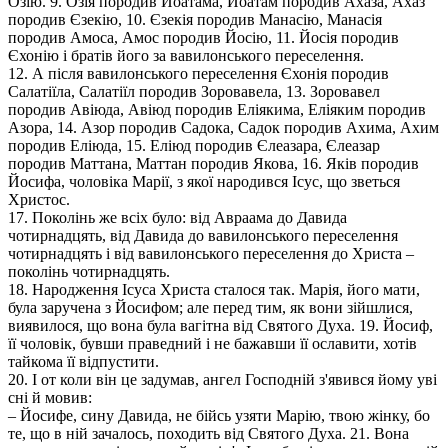
Озію. 9. Озія породив Йоатама, Йоатам породив Ахаза, Ахаз
породив Єзекію, 10. Єзекія породив Манасію, Манасія
породив Амоса, Амос породив Йосію, 11. Йосія породив
Єхонію і братів його за вавилонського переселення.
12. А після вавилонського переселення Єхонія породив
Салатіїла, Салатіїл породив Зоровавела, 13. Зоровавел
породив Авіюда, Авіюд породив Еліякима, Еліяким породив
Азора, 14. Азор породив Садока, Садок породив Ахима, Ахим
породив Еліюда, 15. Еліюд породив Єлеазара, Єлеазар
породив Маттана, Маттан породив Якова, 16. Яків породив
Йосифа, чоловіка Марії, з якої народився Ісус, що зветься
Христос.
17. Поколінь же всіх було: від Авраама до Давида
чотирнадцять, від Давида до вавилонського переселення
чотирнадцять і від вавилонського переселення до Христа –
поколінь чотирнадцять.
18. Народження Ісуса Христа сталося так. Марія, його мати,
була заручена з Йосифом; але перед тим, як вони зійшлися,
виявилося, що вона була вагітна від Святого Духа. 19. Йосиф,
її чоловік, бувши праведний і не бажавши її ославити, хотів
тайкома її відпустити.
20. І от коли він це задумав, ангел Господній з'явився йому уві
сні й мовив:
– Йосифе, сину Давида, не бійсь узяти Марію, твою жінку, бо
те, що в ній зачалось, походить від Святого Духа. 21. Вона