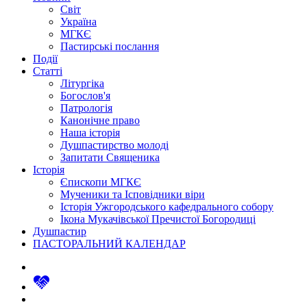
Світ
Україна
МГКЄ
Пастирські послання
Події
Статті
Літургіка
Богослов'я
Патрологія
Канонічне право
Наша історія
Душпастирство молоді
Запитати Священика
Історія
Єпископи МГКЄ
Мученики та Ісповідники віри
Історія Ужгородського кафедрального собору
Ікона Мукачівської Пречистої Богородиці
Душпастир
ПАСТОРАЛЬНИЙ КАЛЕНДАР