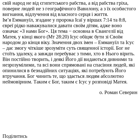
свій народ не від єгипетського рабства, а від рабства гріха,
поверне людей не з географічного Вавилону, а з їх особистого
вигнання, відлучення від власного серця і життя.
Імʼя Еммануїл, згадане у пророка Ісаї у віршах 7:14 та 8:8,
євреї рідко наважувалися давати своїм дітям, адже воно
означає «З нами Бог». Ця тема − основна в Євангелії від
Матея, у кінці якого (Мт 28:20) Ісус обіцяє бути зі Своїм
народом до кінця віку. Значення двох імен – Еммануїл та Ісус
– дає змогу чіткіше зрозуміти суть священної історії. Бог не
стоїть здалеку, а завжди перебуває з тими, хто в Нього вірить.
Він постійно творить, і деякі Його дії видаються дивними та
незрозумілими, та всі вони спрямовані на спасіння людей, які
опинилися в безнадійних ситуаціях, які потребують Його
втручання. Бог чинить те, що здається людям абсолютно
неймовірним. Таким є Бог, таким є Ісус у розповіді Матея.
о. Роман Северин
Поділитись