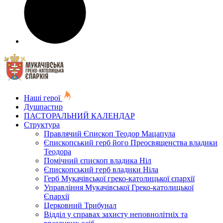
Наші герої
Душпастир
ПАСТОРАЛЬНИЙ КАЛЕНДАР
Структура
Правлячий Єпископ Теодор Мацапула
Єпископський герб його Преосвященства владики
Теодора
Помічний єпископ владика Ніл
Єпископський герб владики Ніла
Герб Мукачівської греко-католицької єпархії
Управління Мукачівської Греко-католицької
Єпархії
Церковний Трибунал
Відділ у справах захисту неповнолітніх та