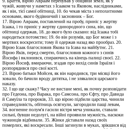
9. Браття, вірою Авраам перебував у обіцяній землі, як у
чужій, живучи у наметах з Ісааком та Яковом, наслідниками,
як і він, тієї самої обітниці, 10. бо чекав міста з непохитними
основами, якого будівничий і засновник – Бог.
17. Вірою Авраам, поставлений на пробу, приніс у жертву
Ісаака, і то приніс у жертву єдинородного сина, він, що
обітниці одержав, 18. до якого було сказано: від Ісаака тобі
народиться потомство; 19. бо він розумів, що Бог може і з
мертвих воскресити; тому й одержав назад яко прообраз. 20.
Вірою Ісаак благословив Якова та Ісава на майбутнє. 21.
Вірою Яків, перед смертю, благословив кожного з синів
Йосифа і вклонився, спираючись на кінець палиці своєї. 22.
Вірою Йосиф, вмираючи, згадав про вихід синів Ізраїля і
розпорядився про свої кості.
23. Вірою батьки Мойсея, як він народився, три місяці його
ховали, бо бачили вроду дитятка, і не злякалися царського
наказу.
32. І що ще скажу? Часу не вистане мені, як почну розповідати
про Гедеона, про Варака, про Самсона, про Єфту, про Давида
й Самуїла та пророків, 33. що вірою підбили царства, чинили
справедливість, обітниць осягнули, загородили пащі левам,
34. вогненне полум'я гасили вістря меча уникали, ставали
сильні, бувши недолугі, на війні проявили мужність, наскоки
чужинців відбивали. 35. Жінки діставали назад своїх
померлих, які воскресали. Інші загинули в муках, зрікшися від