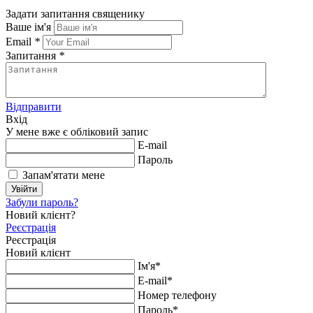
Задати запитання священику
Ваше ім'я
Email
*
Запитання
*
Відправити
Вхід
У мене вже є обліковий запис
E-mail
Пароль
Запам'ятати мене
Увійти
Забули пароль?
Новий клієнт?
Реєстрація
Реєстрація
Новий клієнт
Ім'я*
E-mail*
Номер телефону
Пароль*