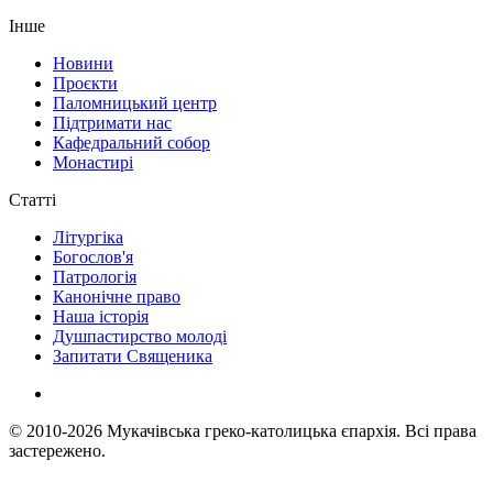
Інше
Новини
Проєкти
Паломницький центр
Підтримати нас
Кафедральний собор
Монастирі
Статті
Літургіка
Богослов'я
Патрологія
Канонічне право
Наша історія
Душпастирство молоді
Запитати Священика
© 2010-2026
Мукачівська греко-католицька єпархія.
Всі права
застережено.