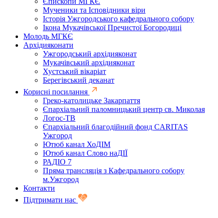
Єпископи МГКЄ
Мученики та Ісповідники віри
Історія Ужгородського кафедрального собору
Ікона Мукачівської Пречистої Богородиці
Молодь МГКЄ
Архідияконати
Ужгородський архідияконат
Мукачівський архідияконат
Хустський вікаріат
Берегівський деканат
Корисні посилання
Греко-католицьке Закарпаття
Єпархіальний паломницький центр св. Миколая
Логос-ТВ
Єпархіальний благодійний фонд CARITAS
Ужгород
Ютюб канал ХоДІМ
Ютюб канал Слово наДІЇ
РАДІО 7
Пряма трансляція з Кафедрального собору
м.Ужгород
Контакти
Підтримати нас