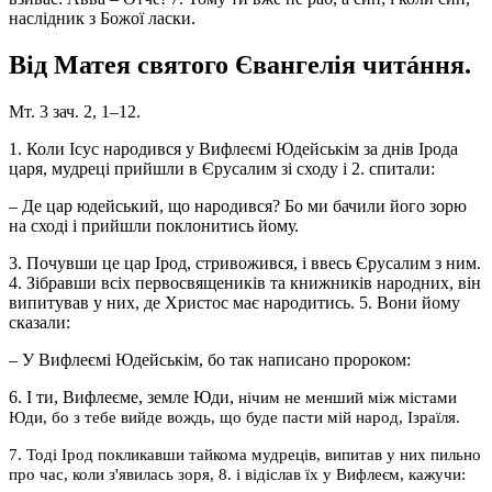
наслідник з Божої ласки.
Від Матея святого Євангелія читáння.
Мт. 3 зач. 2, 1–12.
1. Коли Ісус народився у Вифлеємі Юдейськім за днів Ірода
царя, мудреці прийшли в Єрусалим зі сходу і 2. спитали:
– Де цар юдейський, що народився? Бо ми бачили його зорю
на сході і прийшли поклонитись йому.
3. Почувши це цар Ірод, стривожився, і ввесь Єрусалим з ним.
4. Зібравши всіх первосвящеників та книжників народних, він
випитував у них, де Христос має народитись. 5. Вони йому
сказали:
– У Вифлеємі Юдейськім, бо так написано пророком:
6. І ти, Вифлеєме, земле Юди,
нічим не менший між містами
Юди,
бо з тебе вийде вождь,
що буде пасти мій народ, Ізраїля.
7. Тоді Ірод покликавши тайкома мудреців, випитав у них пильно
про час, коли з'явилась зоря, 8. і відіслав їх у Вифлеєм, кажучи: