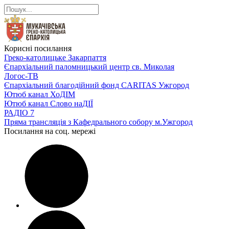
Корисні посилання
Греко-католицьке Закарпаття
Єпархіальний паломницький центр св. Миколая
Логос-ТВ
Єпархіальний благодійний фонд CARITAS Ужгород
Ютюб канал ХоДІМ
Ютюб канал Слово наДІЇ
РАДІО 7
Пряма трансляція з Кафедрального собору м.Ужгород
Посилання на соц. мережі