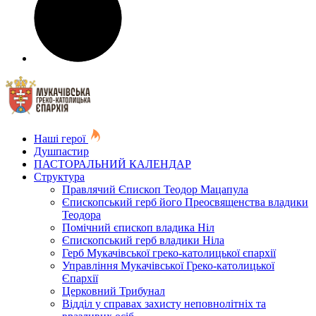
Наші герої
Душпастир
ПАСТОРАЛЬНИЙ КАЛЕНДАР
Структура
Правлячий Єпископ Теодор Мацапула
Єпископський герб його Преосвященства владики
Теодора
Помічний єпископ владика Ніл
Єпископський герб владики Ніла
Герб Мукачівської греко-католицької єпархії
Управління Мукачівської Греко-католицької
Єпархії
Церковний Трибунал
Відділ у справах захисту неповнолітніх та