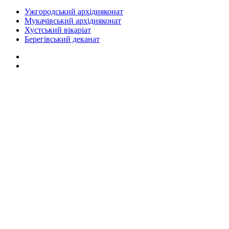
Ужгородський архідияконат
Мукачівський архідияконат
Хустський вікаріат
Берегівський деканат