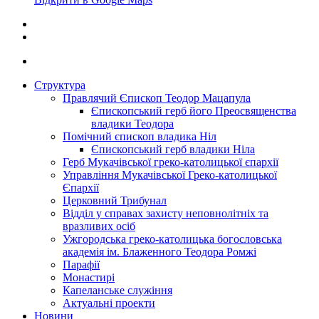
Структура
Правлячий Єпископ Теодор Мацапула
Єпископський герб його Преосвященства
владики Теодора
Помічний єпископ владика Ніл
Єпископський герб владики Ніла
Герб Мукачівської греко-католицької єпархії
Управління Мукачівської Греко-католицької
Єпархії
Церковний Трибунал
Відділ у справах захисту неповнолітніх та
вразливих осіб
Ужгородська греко-католицька богословська
академія ім. Блаженного Теодора Ромжі
Парафії
Монастирі
Капеланське служіння
Актуальні проекти
Новини