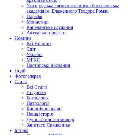
вразливих осіб
Ужгородська греко-католицька богословська
академія ім. Блаженного Теодора Ромжі
Парафії
Монастирі
Капеланське служіння
Актуальні проекти
Новини
Всі Новини
Світ
Україна
МГКЄ
Пастирські послання
Події
Фотогалерея
Статті
Всі Статті
Літургіка
Богослов'я
Патрологія
Канонічне право
Наша історія
Душпастирство молоді
Запитати Священика
Історія