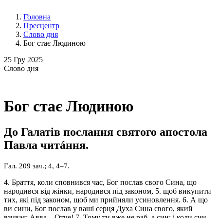
Головна
Пресцентр
Слово дня
Бог стає Людиною
25
Гру 2025
Слово
дня
Бог стає Людиною
До Галатів послання святого апостола
Павла читáння.
Гал. 209 зач.; 4, 4–7.
4. Браття, коли сповнився час, Бог послав свого Сина, що
народився від жінки, народився під законом, 5. щоб викупити
тих, які під законом, щоб ми прийняли усиновлення. 6. А що
ви сини, Бог послав у ваші серця Духа Сина свого, який
взиває: Авва – Отче! 7. Тому ти вже не раб, а син; і коли син,