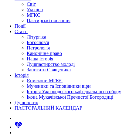
Світ
Україна
МГКЄ
Пастирські послання
Події
Статті
Літургіка
Богослов'я
Патрологія
Канонічне право
Наша історія
Душпастирство молоді
Запитати Священика
Історія
Єпископи МГКЄ
Мученики та Ісповідники віри
Історія Ужгородського кафедрального собору
Ікона Мукачівської Пречистої Богородиці
Душпастир
ПАСТОРАЛЬНИЙ КАЛЕНДАР