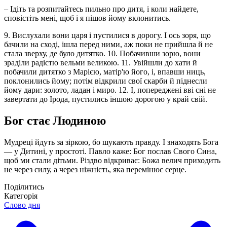
– Ідіть та розпитайтесь пильно про дитя, і коли найдете,
сповістіть мені, щоб і я пішов йому вклонитись.
9. Вислухали вони царя і пустилися в дорогу. І ось зоря, що
бачили на сході, ішла перед ними, аж поки не прийшла й не
стала зверху, де було дитятко. 10. Побачивши зорю, вони
зраділи радістю вельми великою. 11. Увійшли до хати й
побачили дитятко з Марією, матір'ю його, і, впавши ниць,
поклонились йому; потім відкрили свої скарби й піднесли
йому дари: золото, ладан і миро. 12. І, попереджені вві сні не
завертати до Ірода, пустились іншою дорогою у край свій.
Бог стає Людиною
Мудреці йдуть за зіркою, бо шукають правду. І знаходять Бога
— у Дитині, у простоті. Павло каже: Бог послав Свого Сина,
щоб ми стали дітьми. Різдво відкриває: Божа велич приходить
не через силу, а через ніжність, яка перемінює серце.
Поділитись
Категорія
Слово дня