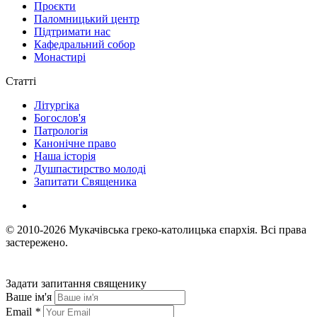
Проєкти
Паломницький центр
Підтримати нас
Кафедральний собор
Монастирі
Статті
Літургіка
Богослов'я
Патрологія
Канонічне право
Наша історія
Душпастирство молоді
Запитати Священика
© 2010-2026
Мукачівська греко-католицька єпархія.
Всі права
застережено.
Задати запитання священику
Ваше ім'я
Email
*