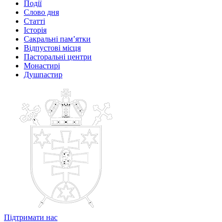
Події
Слово дня
Статті
Історія
Сакральні пам’ятки
Відпустові місця
Пасторальні центри
Монастирі
Душпастир
Підтримати нас