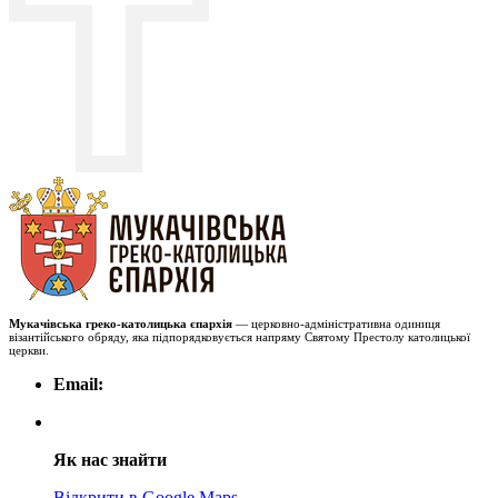
Мукачівська греко-католицька єпархія
— церковно-адміністративна одиниця
візантійського обряду, яка підпорядковується напряму Святому Престолу католицької
церкви.
Email:
Як нас знайти
Відкрити в Google Maps