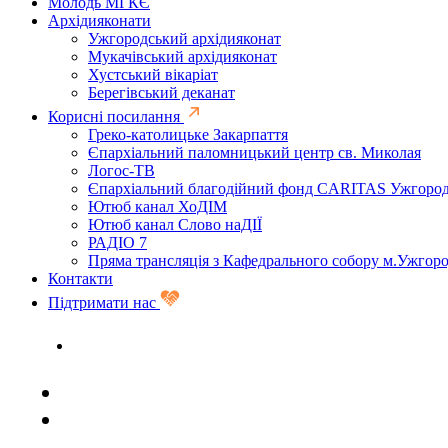
Молодь МГКЄ
Архідияконати
Ужгородський архідияконат
Мукачівський архідияконат
Хустський вікаріат
Берегівський деканат
Корисні посилання
Греко-католицьке Закарпаття
Єпархіальний паломницький центр св. Миколая
Логос-ТВ
Єпархіальний благодійний фонд CARITAS Ужгоро
Ютюб канал ХоДІМ
Ютюб канал Слово наДІЇ
РАДІО 7
Пряма трансляція з Кафедрального собору м.Ужгор
Контакти
Підтримати нас
Задати запитання священику