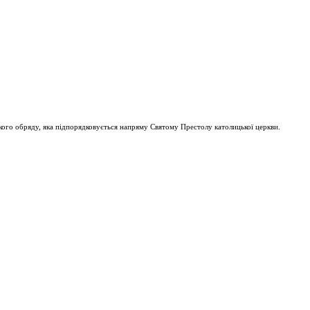
ого обряду, яка підпорядковується напряму Святому Престолу католицької церкви.