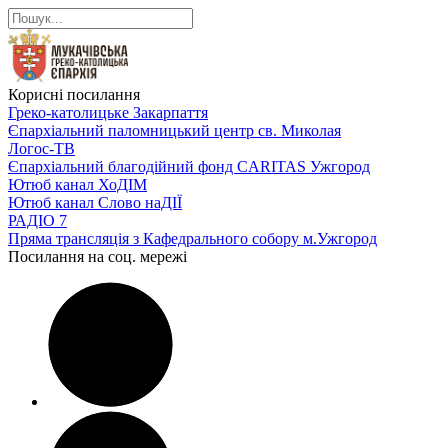
Корисні посилання
Греко-католицьке Закарпаття
Єпархіальний паломницький центр св. Миколая
Логос-ТВ
Єпархіальний благодійний фонд CARITAS Ужгород
Ютюб канал ХоДІМ
Ютюб канал Слово наДІЇ
РАДІО 7
Пряма трансляція з Кафедрального собору м.Ужгород
Посилання на соц. мережі