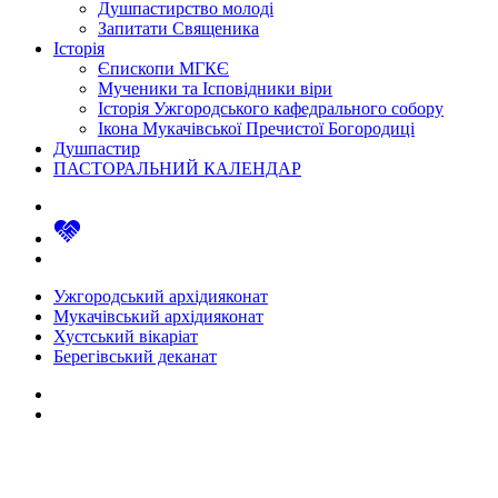
Душпастирство молоді
Запитати Священика
Історія
Єпископи МГКЄ
Мученики та Ісповідники віри
Історія Ужгородського кафедрального собору
Ікона Мукачівської Пречистої Богородиці
Душпастир
ПАСТОРАЛЬНИЙ КАЛЕНДАР
Ужгородський архідияконат
Мукачівський архідияконат
Хустський вікаріат
Берегівський деканат