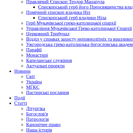
Правлячий Єпископ Теодор Мацапула
Єпископський герб його Преосвященства вла
Помічний єпископ владика Ніл
Єпископський герб владики Ніла
Герб Мукачівської греко-католицької єпархії
Управління Мукачівської Греко-католицької Єпархії
Церковний Трибунал
Відділ у справах захисту неповнолітніх та вразливих
Ужгородська греко-католицька богословська академ
Парафії
Монастирі
Капеланське служіння
Актуальні проекти
Новини
Світ
Україна
МГКЄ
Пастирські послання
Події
Статті
Літургіка
Богослов'я
Патрологія
Канонічне право
Наша історія