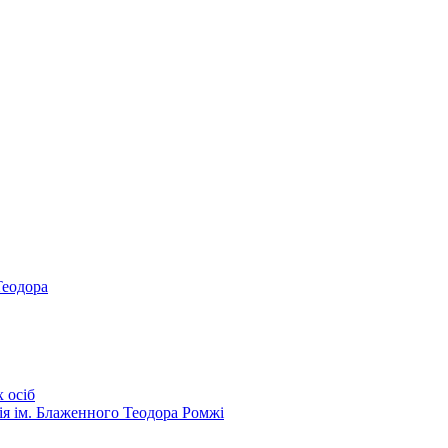
Теодора
 осіб
ія ім. Блаженного Теодора Ромжі