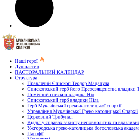
Наші герої
Душпастир
ПАСТОРАЛЬНИЙ КАЛЕНДАР
Структура
Правлячий Єпископ Теодор Мацапула
Єпископський герб його Преосвященства владики 
Помічний єпископ владика Ніл
Єпископський герб владики Ніла
Герб Мукачівської греко-католицької єпархії
Управління Мукачівської Греко-католицької Єпархії
Церковний Трибунал
Відділ у справах захисту неповнолітніх та вразливих
Ужгородська греко-католицька богословська академ
Парафії