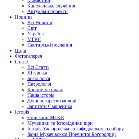
Монастирі
Капеланське служіння
Актуальні проекти
Новини
Всі Новини
Світ
Україна
МГКЄ
Пастирські послання
Події
Фотогалерея
Статті
Всі Статті
Літургіка
Богослов'я
Патрологія
Канонічне право
Наша історія
Душпастирство молоді
Запитати Священика
Історія
Єпископи МГКЄ
Мученики та Ісповідники віри
Історія Ужгородського кафедрального собору
Ікона Мукачівської Пречистої Богородиці