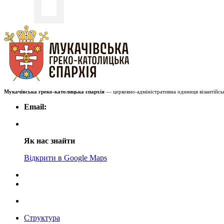
Мукачівська греко-католицька єпархія
— церковно-адміністративна одиниця візантійськ
Email:
Як нас знайти
Відкрити в Google Maps
Структура