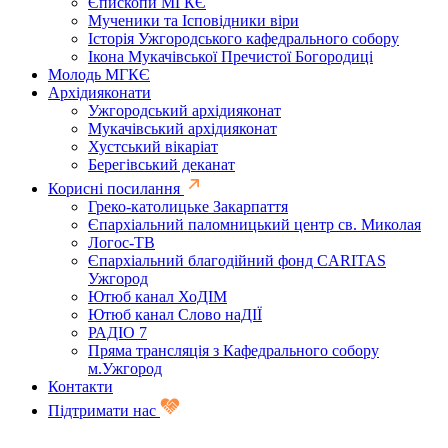
Єпископи МГКЄ
Мученики та Ісповідники віри
Історія Ужгородського кафедрального собору
Ікона Мукачівської Пречистої Богородиці
Молодь МГКЄ
Архідияконати
Ужгородський архідияконат
Мукачівський архідияконат
Хустський вікаріат
Берегівський деканат
Корисні посилання
Греко-католицьке Закарпаття
Єпархіальний паломницький центр св. Миколая
Логос-ТВ
Єпархіальний благодійний фонд CARITAS
Ужгород
Ютюб канал ХоДІМ
Ютюб канал Слово наДІЇ
РАДІО 7
Пряма трансляція з Кафедрального собору
м.Ужгород
Контакти
Підтримати нас