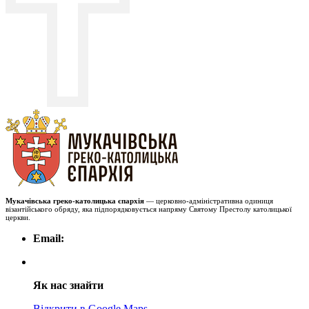
Мукачівська греко-католицька єпархія
— церковно-адміністративна одиниця
візантійського обряду, яка підпорядковується напряму Святому Престолу католицької
церкви.
Email:
Як нас знайти
Відкрити в Google Maps