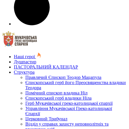
Наші герої
Душпастир
ПАСТОРАЛЬНИЙ КАЛЕНДАР
Структура
Правлячий Єпископ Теодор Мацапула
Єпископський герб його Преосвященства владики
Теодора
Помічний єпископ владика Ніл
Єпископський герб владики Ніла
Герб Мукачівської греко-католицької єпархії
Управління Мукачівської Греко-католицької
Єпархії
Церковний Трибунал
Відділ у справах захисту неповнолітніх та