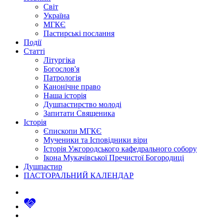
Світ
Україна
МГКЄ
Пастирські послання
Події
Статті
Літургіка
Богослов'я
Патрологія
Канонічне право
Наша історія
Душпастирство молоді
Запитати Священика
Історія
Єпископи МГКЄ
Мученики та Ісповідники віри
Історія Ужгородського кафедрального собору
Ікона Мукачівської Пречистої Богородиці
Душпастир
ПАСТОРАЛЬНИЙ КАЛЕНДАР