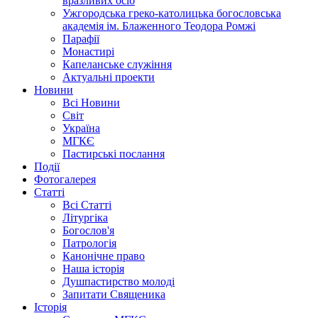
вразливих осіб
Ужгородська греко-католицька богословська
академія ім. Блаженного Теодора Ромжі
Парафії
Монастирі
Капеланське служіння
Актуальні проекти
Новини
Всі Новини
Світ
Україна
МГКЄ
Пастирські послання
Події
Фотогалерея
Статті
Всі Статті
Літургіка
Богослов'я
Патрологія
Канонічне право
Наша історія
Душпастирство молоді
Запитати Священика
Історія