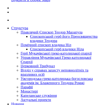
Структура
Правлячий Єпископ Теодор Мацапула
Єпископський герб його Преосвященства
владики Теодора
Помічний єпископ владика Ніл
Єпископський герб владики Ніла
Герб Мукачівської греко-католицької єпархії
Управління Мукачівської Греко-католицької
Єпархії
Церковний Трибунал
Відділ у справах захисту неповнолітніх та
вразливих осіб
Ужгородська греко-католицька богословська
академія ім. Блаженного Теодора Ромжі
Парафії
Монастирі
Капеланське служіння
Актуальні проекти
Новини