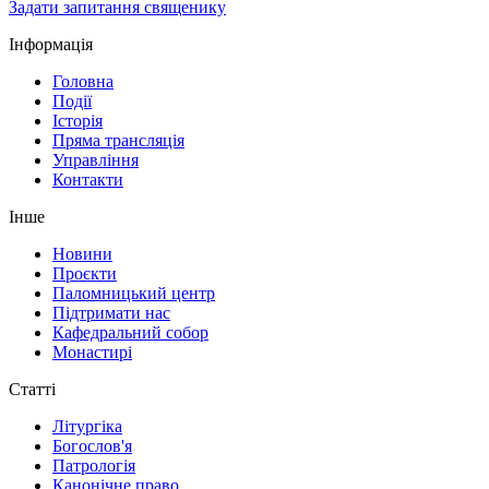
Задати запитання священику
Інформація
Головна
Події
Історія
Пряма трансляція
Управління
Контакти
Інше
Новини
Проєкти
Паломницький центр
Підтримати нас
Кафедральний собор
Монастирі
Статті
Літургіка
Богослов'я
Патрологія
Канонічне право