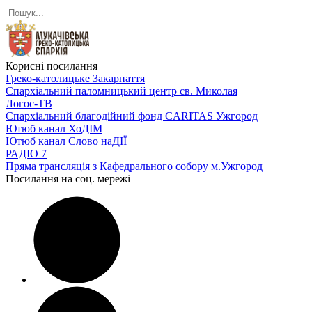
Корисні посилання
Греко-католицьке Закарпаття
Єпархіальний паломницький центр св. Миколая
Логос-ТВ
Єпархіальний благодійний фонд CARITAS Ужгород
Ютюб канал ХоДІМ
Ютюб канал Слово наДІЇ
РАДІО 7
Пряма трансляція з Кафедрального собору м.Ужгород
Посилання на соц. мережі