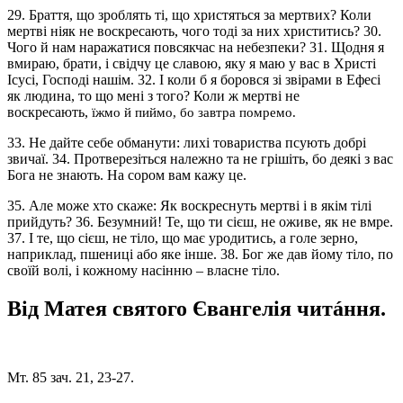
29. Браття, що зроблять ті, що христяться за мертвих? Коли
мертві ніяк не воскресають, чого тоді за них христитись? 30.
Чого й нам наражатися повсякчас на небезпеки? 31. Щодня я
вмираю, брати, і свідчу це славою, яку я маю у вас в Христі
Ісусі, Господі нашім. 32. І коли б я боровся зі звірами в Ефесі
як людина, то що мені з того? Коли ж мертві не
воскресають,
їжмо й пиймо,
бо завтра помремо.
33. Не дайте себе обманути: лихі товариства псують добрі
звичаї. 34. Протверезіться належно та не грішіть, бо деякі з вас
Бога не знають. На сором вам кажу це.
35. Але може хто скаже: Як воскреснуть мертві і в якім тілі
прийдуть? 36. Безумний! Те, що ти сієш, не оживе, як не вмре.
37. І те, що сієш, не тіло, що має уродитись, а голе зерно,
наприклад, пшениці або яке інше. 38. Бог же дав йому тіло, по
своїй волі, і кожному насінню – власне тіло.
Від Матея святого Євангелія читáння.
Мт. 85 зач. 21, 23-27.