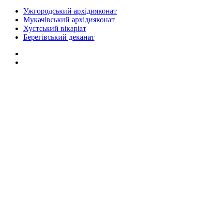
Ужгородський архідияконат
Мукачівський архідияконат
Хустський вікаріат
Берегівський деканат