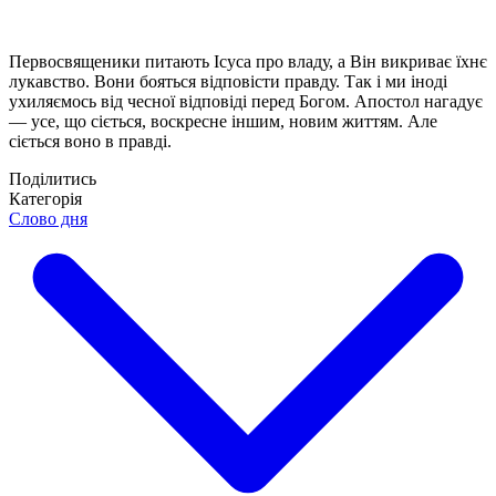
Первосвященики питають Ісуса про владу, а Він викриває їхнє
лукавство. Вони бояться відповісти правду. Так і ми іноді
ухиляємось від чесної відповіді перед Богом. Апостол нагадує
— усе, що сіється, воскресне іншим, новим життям. Але
сіється воно в правді.
Поділитись
Категорія
Слово дня