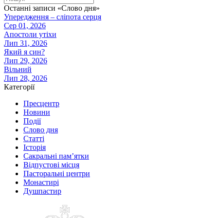
Останні записи «Слово дня»
Упередження – сліпота серця
Сер 01, 2026
Апостоли утіхи
Лип 31, 2026
Який я син?
Лип 29, 2026
Вільний
Лип 28, 2026
Категорії
Пресцентр
Новини
Події
Слово дня
Статті
Історія
Сакральні пам’ятки
Відпустові місця
Пасторальні центри
Монастирі
Душпастир