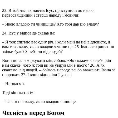
23. В той час, як навчав Ісус, приступили до нього
первосвященики і старші народу і мовили:
– Якою владою ти чиниш це? Хто тобі дав цю владу?
24. Ісус у відповідь сказав їм:
– Я теж спитаю вас одну річ, і коли мені на неї відповісте, я
вам теж скажу, якою владою я чиню це. 25. Іванове хрищення
звідки було? З неба чи від людей?
Вони почали міркувати між собою: «Як скажемо: з неба, він
нам скаже: чого ж тоді ви не увірували в нього? 26. А як
скажемо: від людей, – боїмось народу, всі бо вважають Івана за
пророка». 27. І вони відповіли Ісусові:
– Не знаємо.
Тоді він сказав їм:
– І я вам не скажу, якою владою чиню це.
Чесність перед Богом