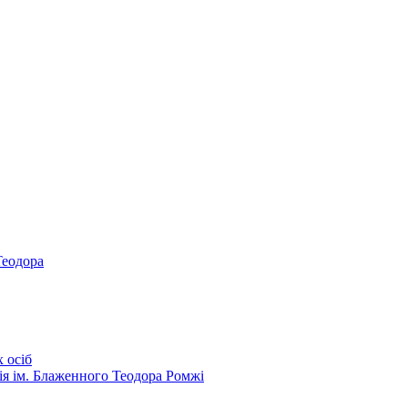
Теодора
 осіб
ія ім. Блаженного Теодора Ромжі