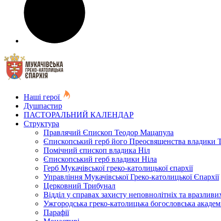
Наші герої
Душпастир
ПАСТОРАЛЬНИЙ КАЛЕНДАР
Структура
Правлячий Єпископ Теодор Мацапула
Єпископський герб його Преосвященства владики 
Помічний єпископ владика Ніл
Єпископський герб владики Ніла
Герб Мукачівської греко-католицької єпархії
Управління Мукачівської Греко-католицької Єпархії
Церковний Трибунал
Відділ у справах захисту неповнолітніх та вразливих
Ужгородська греко-католицька богословська академ
Парафії