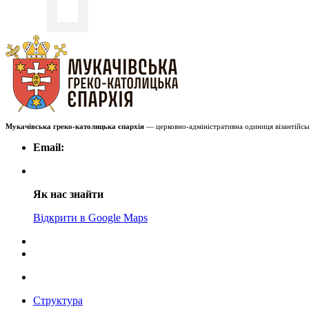
Мукачівська греко-католицька єпархія
— церковно-адміністративна одиниця візантійськ
Email:
Як нас знайти
Відкрити в Google Maps
Структура