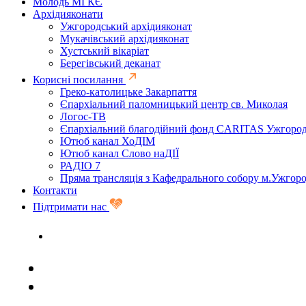
Молодь МГКЄ
Архідияконати
Ужгородський архідияконат
Мукачівський архідияконат
Хустський вікаріат
Берегівський деканат
Корисні посилання
Греко-католицьке Закарпаття
Єпархіальний паломницький центр св. Миколая
Логос-ТВ
Єпархіальний благодійний фонд CARITAS Ужгоро
Ютюб канал ХоДІМ
Ютюб канал Слово наДІЇ
РАДІО 7
Пряма трансляція з Кафедрального собору м.Ужгор
Контакти
Підтримати нас
Задати запитання священику