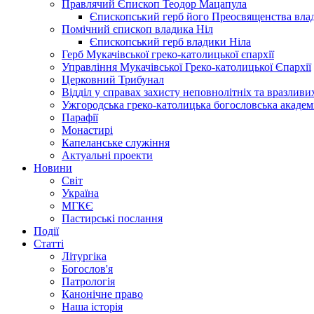
Правлячий Єпископ Теодор Мацапула
Єпископський герб його Преосвященства вла
Помічний єпископ владика Ніл
Єпископський герб владики Ніла
Герб Мукачівської греко-католицької єпархії
Управління Мукачівської Греко-католицької Єпархії
Церковний Трибунал
Відділ у справах захисту неповнолітніх та вразливих
Ужгородська греко-католицька богословська академ
Парафії
Монастирі
Капеланське служіння
Актуальні проекти
Новини
Світ
Україна
МГКЄ
Пастирські послання
Події
Статті
Літургіка
Богослов'я
Патрологія
Канонічне право
Наша історія