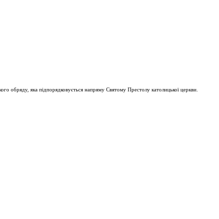
ого обряду, яка підпорядковується напряму Святому Престолу католицької церкви.