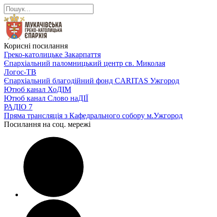
Корисні посилання
Греко-католицьке Закарпаття
Єпархіальний паломницький центр св. Миколая
Логос-ТВ
Єпархіальний благодійний фонд CARITAS Ужгород
Ютюб канал ХоДІМ
Ютюб канал Слово наДІЇ
РАДІО 7
Пряма трансляція з Кафедрального собору м.Ужгород
Посилання на соц. мережі