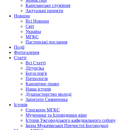
Монастирі
Капеланське служіння
Актуальні проекти
Новини
Всі Новини
Світ
Україна
МГКЄ
Пастирські послання
Події
Фотогалерея
Статті
Всі Статті
Літургіка
Богослов'я
Патрологія
Канонічне право
Наша історія
Душпастирство молоді
Запитати Священика
Історія
Єпископи МГКЄ
Мученики та Ісповідники віри
Історія Ужгородського кафедрального собору
Ікона Мукачівської Пречистої Богородиці