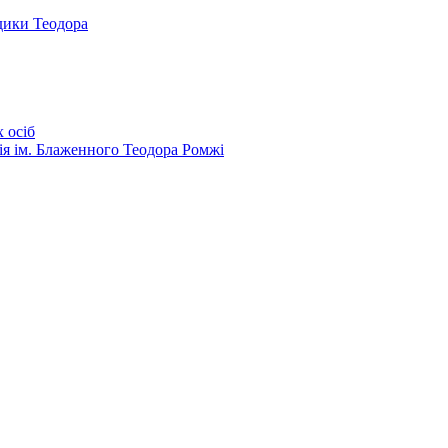
дики Теодора
 осіб
ія ім. Блаженного Теодора Ромжі