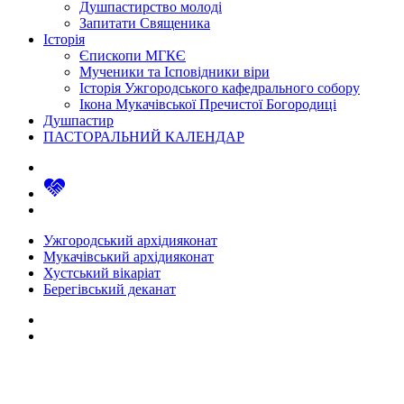
Душпастирство молоді
Запитати Священика
Історія
Єпископи МГКЄ
Мученики та Ісповідники віри
Історія Ужгородського кафедрального собору
Ікона Мукачівської Пречистої Богородиці
Душпастир
ПАСТОРАЛЬНИЙ КАЛЕНДАР
Ужгородський архідияконат
Мукачівський архідияконат
Хустський вікаріат
Берегівський деканат