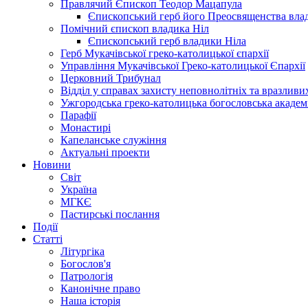
Правлячий Єпископ Теодор Мацапула
Єпископський герб його Преосвященства вла
Помічний єпископ владика Ніл
Єпископський герб владики Ніла
Герб Мукачівської греко-католицької єпархії
Управління Мукачівської Греко-католицької Єпархії
Церковний Трибунал
Відділ у справах захисту неповнолітніх та вразливих
Ужгородська греко-католицька богословська академ
Парафії
Монастирі
Капеланське служіння
Актуальні проекти
Новини
Світ
Україна
МГКЄ
Пастирські послання
Події
Статті
Літургіка
Богослов'я
Патрологія
Канонічне право
Наша історія