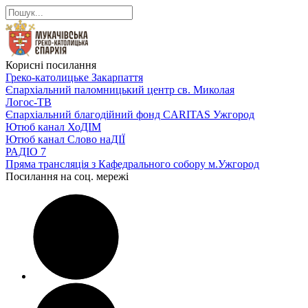
Корисні посилання
Греко-католицьке Закарпаття
Єпархіальний паломницький центр св. Миколая
Логос-ТВ
Єпархіальний благодійний фонд CARITAS Ужгород
Ютюб канал ХоДІМ
Ютюб канал Слово наДІЇ
РАДІО 7
Пряма трансляція з Кафедрального собору м.Ужгород
Посилання на соц. мережі