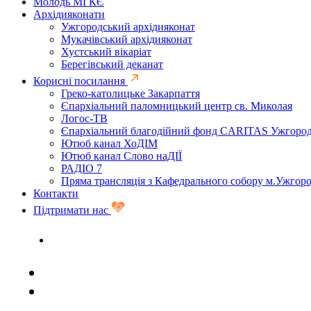
Молодь МГКЄ
Архідияконати
Ужгородський архідияконат
Мукачівський архідияконат
Хустський вікаріат
Берегівський деканат
Корисні посилання
Греко-католицьке Закарпаття
Єпархіальний паломницький центр св. Миколая
Логос-ТВ
Єпархіальний благодійний фонд CARITAS Ужгоро
Ютюб канал ХоДІМ
Ютюб канал Слово наДІЇ
РАДІО 7
Пряма трансляція з Кафедрального собору м.Ужгор
Контакти
Підтримати нас
Задати запитання священику