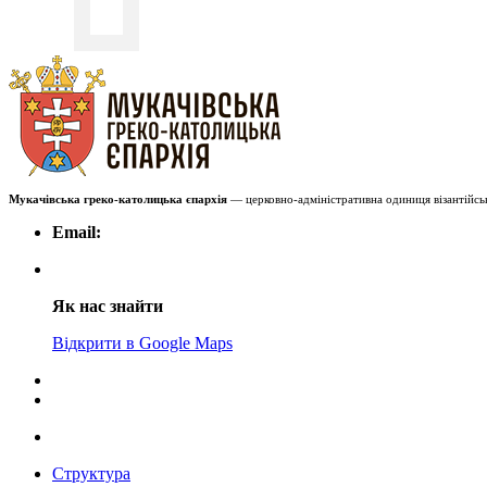
Мукачівська греко-католицька єпархія
— церковно-адміністративна одиниця візантійськ
Email:
Як нас знайти
Відкрити в Google Maps
Структура