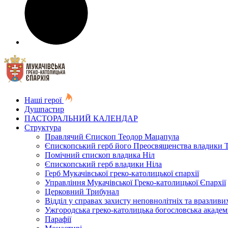
Наші герої
Душпастир
ПАСТОРАЛЬНИЙ КАЛЕНДАР
Структура
Правлячий Єпископ Теодор Мацапула
Єпископський герб його Преосвященства владики 
Помічний єпископ владика Ніл
Єпископський герб владики Ніла
Герб Мукачівської греко-католицької єпархії
Управління Мукачівської Греко-католицької Єпархії
Церковний Трибунал
Відділ у справах захисту неповнолітніх та вразливих
Ужгородська греко-католицька богословська академ
Парафії