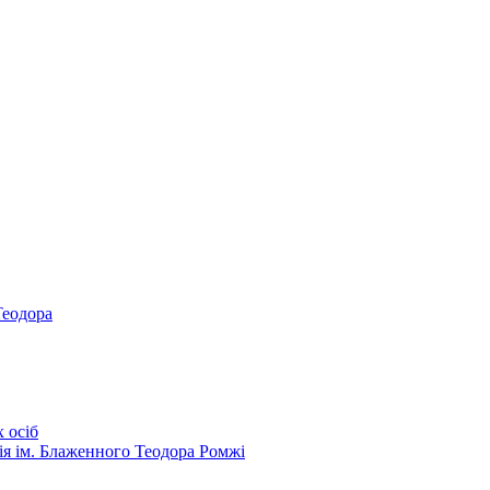
Теодора
 осіб
ія ім. Блаженного Теодора Ромжі