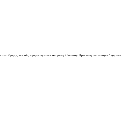
ого обряду, яка підпорядковується напряму Святому Престолу католицької церкви.