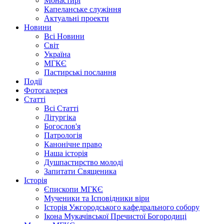
Монастирі
Капеланське служіння
Актуальні проекти
Новини
Всі Новини
Світ
Україна
МГКЄ
Пастирські послання
Події
Фотогалерея
Статті
Всі Статті
Літургіка
Богослов'я
Патрологія
Канонічне право
Наша історія
Душпастирство молоді
Запитати Священика
Історія
Єпископи МГКЄ
Мученики та Ісповідники віри
Історія Ужгородського кафедрального собору
Ікона Мукачівської Пречистої Богородиці