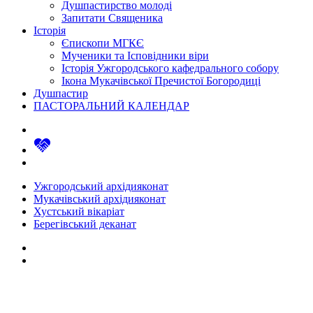
Душпастирство молоді
Запитати Священика
Історія
Єпископи МГКЄ
Мученики та Ісповідники віри
Історія Ужгородського кафедрального собору
Ікона Мукачівської Пречистої Богородиці
Душпастир
ПАСТОРАЛЬНИЙ КАЛЕНДАР
Ужгородський архідияконат
Мукачівський архідияконат
Хустський вікаріат
Берегівський деканат