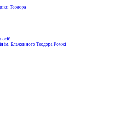
дики Теодора
 осіб
ія ім. Блаженного Теодора Ромжі