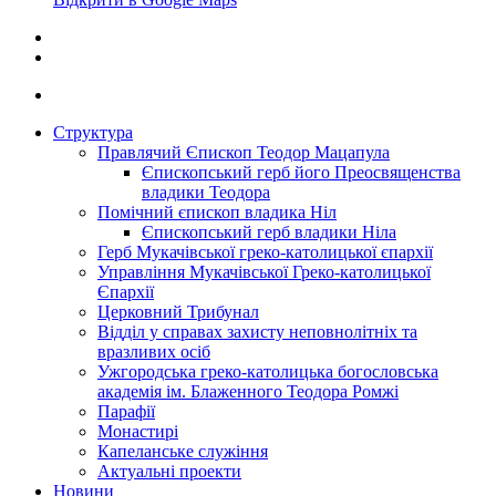
Структура
Правлячий Єпископ Теодор Мацапула
Єпископський герб його Преосвященства
владики Теодора
Помічний єпископ владика Ніл
Єпископський герб владики Ніла
Герб Мукачівської греко-католицької єпархії
Управління Мукачівської Греко-католицької
Єпархії
Церковний Трибунал
Відділ у справах захисту неповнолітніх та
вразливих осіб
Ужгородська греко-католицька богословська
академія ім. Блаженного Теодора Ромжі
Парафії
Монастирі
Капеланське служіння
Актуальні проекти
Новини