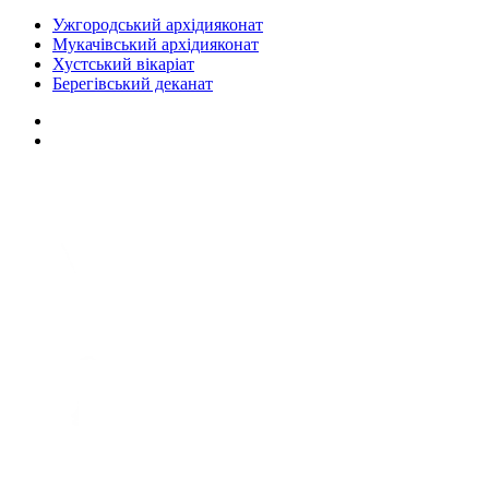
Ужгородський архідияконат
Мукачівський архідияконат
Хустський вікаріат
Берегівський деканат