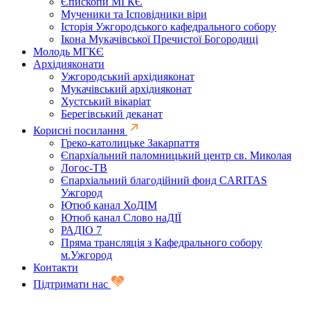
Єпископи МГКЄ
Мученики та Ісповідники віри
Історія Ужгородського кафедрального собору
Ікона Мукачівської Пречистої Богородиці
Молодь МГКЄ
Архідияконати
Ужгородський архідияконат
Мукачівський архідияконат
Хустський вікаріат
Берегівський деканат
Корисні посилання
Греко-католицьке Закарпаття
Єпархіальний паломницький центр св. Миколая
Логос-ТВ
Єпархіальний благодійний фонд CARITAS
Ужгород
Ютюб канал ХоДІМ
Ютюб канал Слово наДІЇ
РАДІО 7
Пряма трансляція з Кафедрального собору
м.Ужгород
Контакти
Підтримати нас