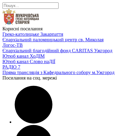
Корисні посилання
Греко-католицьке Закарпаття
Єпархіальний паломницький центр св. Миколая
Логос-ТВ
Єпархіальний благодійний фонд CARITAS Ужгород
Ютюб канал ХоДІМ
Ютюб канал Слово наДІЇ
РАДІО 7
Пряма трансляція з Кафедрального собору м.Ужгород
Посилання на соц. мережі