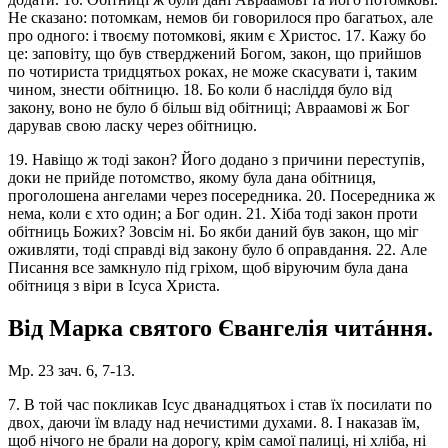
Не сказано: потомкам, немов би говорилося про багатьох, але
про одного: і твоєму потомкові, яким є Христос. 17. Кажу бо
це: заповіту, що був стверджений Богом, закон, що прийшов
по чотириста тридцятьох роках, не може скасувати і, таким
чином, знести обітницю. 18. Бо коли б насліддя було від
закону, воно не було б більш від обітниці; Авраамові ж Бог
дарував свою ласку через обітницю.
19. Навіщо ж тоді закон? Його додано з причини переступів,
доки не прийде потомство, якому була дана обітниця,
проголошена ангелами через посередника. 20. Посередника ж
нема, коли є хто один; а Бог один. 21. Хіба тоді закон проти
обітниць Божих? Зовсім ні. Бо якби даний був закон, що міг
оживляти, тоді справді від закону було б оправдання. 22. Але
Писання все замкнуло під гріхом, щоб віруючим була дана
обітниця з віри в Ісуса Христа.
Від Марка святого Євангелія читáння.
Мр. 23 зач. 6, 7-13.
7. В той час покликав Ісус дванадцятьох і став їх посилати по
двох, даючи їм владу над нечистими духами. 8. І наказав їм,
щоб нічого не брали на дорогу, крім самої палиці, ні хліба, ні