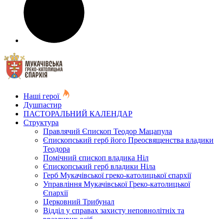
Наші герої
Душпастир
ПАСТОРАЛЬНИЙ КАЛЕНДАР
Структура
Правлячий Єпископ Теодор Мацапула
Єпископський герб його Преосвященства владики
Теодора
Помічний єпископ владика Ніл
Єпископський герб владики Ніла
Герб Мукачівської греко-католицької єпархії
Управління Мукачівської Греко-католицької
Єпархії
Церковний Трибунал
Відділ у справах захисту неповнолітніх та