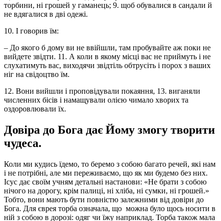
торбини, ні грошей у гаманець; 9. щоб обувалися в сандали й
не вдягалися в дві одежі.
10. І говорив їм:
– До якого б дому ви не ввійшли, там пробувайте аж поки не
вийдете звідти. 11. А коли в якому місці вас не приймуть і не
слухатимуть вас, виходячи звідтіль обтрусіть і порох з ваших
ніг на свідоцтво їм.
12. Вони вийшли і проповідували покаяння, 13. виганяли
численних бісів і намащували олією чимало хворих та
оздоровлювали їх.
Довіра до Бога дає Йому змогу творити
чудеса.
Коли ми кудись їдемо, то беремо з собою багато речей, які нам
і не потрібні, але ми переживаємо, що як ми будемо без них.
Ісус дає своїм учням детальні настанови: «Не брати з собою
нічого на дорогу, крім палиці, ні хліба, ні сумки, ні грошей.»
Тобто, вони мають бути повністю залежними від довіри до
Бога. Для єврея торба означала, що можна було щось носити в
ній з собою в дорозі: одяг чи їжу наприклад. Торба також мала