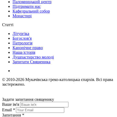
Паломницький центр
Підтримати нас
Кафедральний собор
Монастирі
Статті
Літургіка
Богослов'я
Патрологія
Канонічне право
Наша історія
Душпастирство молоді
Запитати Священика
© 2010-2026
Мукачівська греко-католицька єпархія.
Всі права
застережено.
Задати запитання священику
Ваше ім'я
Email
*
Запитання
*