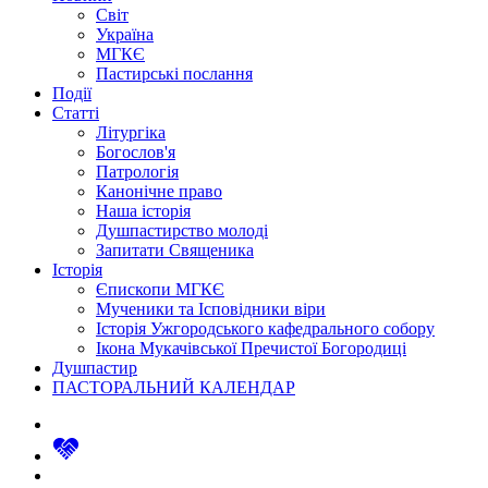
Світ
Україна
МГКЄ
Пастирські послання
Події
Статті
Літургіка
Богослов'я
Патрологія
Канонічне право
Наша історія
Душпастирство молоді
Запитати Священика
Історія
Єпископи МГКЄ
Мученики та Ісповідники віри
Історія Ужгородського кафедрального собору
Ікона Мукачівської Пречистої Богородиці
Душпастир
ПАСТОРАЛЬНИЙ КАЛЕНДАР