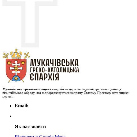
Мукачівська греко-католицька єпархія
— церковно-адміністративна одиниця
візантійського обряду, яка підпорядковується напряму Святому Престолу католицької
церкви.
Email:
Як нас знайти
Відкрити в Google Maps