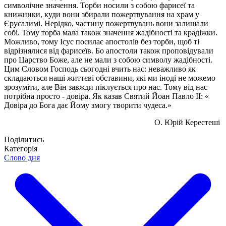
символічне значення. Торби носили з собою фарисеї та
книжники, куди вони збирали пожертвування на храм у
Єрусалимі. Нерідко, частину пожертвувань вони залишали
собі. Тому торба мала також значення жадібності та крадіжки.
Можливо, тому Ісус посилає апостолів без торби, щоб ті
відрізнялися від фарисеїв. Бо апостоли також проповідували
про Царство Боже, але не мали з собою символу жадібності.
Цим Словом Господь сьогодні вчить нас: неважливо як
складаються наші життєві обставини, які ми іноді не можемо
зрозуміти, але Він завжди піклується про нас. Тому від нас
потрібна просто - довіра. Як казав Святий Йоан Павло II: «
Довіра до Бога дає Йому змогу творити чудеса.»
О. Юрій Керестеші
Поділитись
Категорія
Слово дня