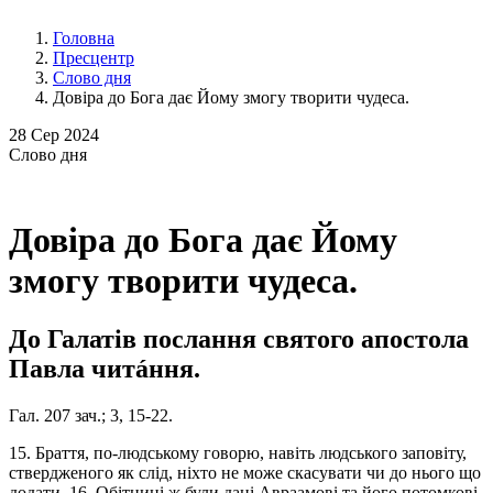
Головна
Пресцентр
Слово дня
Довіра до Бога дає Йому змогу творити чудеса.
28
Сер 2024
Слово
дня
Довіра до Бога дає Йому
змогу творити чудеса.
До Галатів послання святого апостола
Павла читáння.
Гал. 207 зач.; 3, 15-22.
15. Браття, по-людському говорю, навіть людського заповіту,
ствердженого як слід, ніхто не може скасувати чи до нього що
додати. 16. Обітниці ж були дані Авраамові та його потомкові.