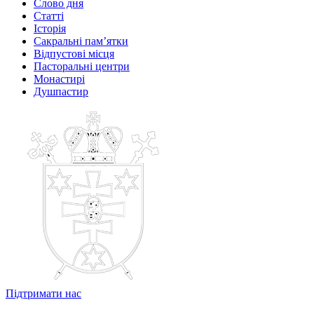
Слово дня
Статті
Історія
Сакральні пам’ятки
Відпустові місця
Пасторальні центри
Монастирі
Душпастир
Підтримати нас