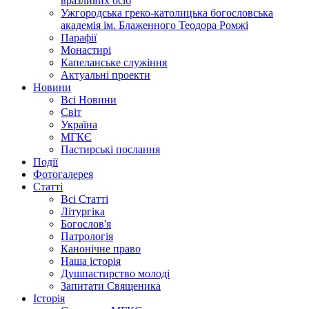
вразливих осіб
Ужгородська греко-католицька богословська
академія ім. Блаженного Теодора Ромжі
Парафії
Монастирі
Капеланське служіння
Актуальні проекти
Новини
Всі Новини
Світ
Україна
МГКЄ
Пастирські послання
Події
Фотогалерея
Статті
Всі Статті
Літургіка
Богослов'я
Патрологія
Канонічне право
Наша історія
Душпастирство молоді
Запитати Священика
Історія