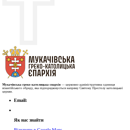
Мукачівська греко-католицька єпархія
— церковно-адміністративна одиниця
візантійського обряду, яка підпорядковується напряму Святому Престолу католицької
церкви.
Email:
Як нас знайти
Відкрити в Google Maps