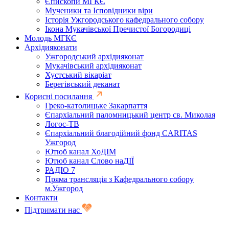
Єпископи МГКЄ
Мученики та Ісповідники віри
Історія Ужгородського кафедрального собору
Ікона Мукачівської Пречистої Богородиці
Молодь МГКЄ
Архідияконати
Ужгородський архідияконат
Мукачівський архідияконат
Хустський вікаріат
Берегівський деканат
Корисні посилання
Греко-католицьке Закарпаття
Єпархіальний паломницький центр св. Миколая
Логос-ТВ
Єпархіальний благодійний фонд CARITAS
Ужгород
Ютюб канал ХоДІМ
Ютюб канал Слово наДІЇ
РАДІО 7
Пряма трансляція з Кафедрального собору
м.Ужгород
Контакти
Підтримати нас