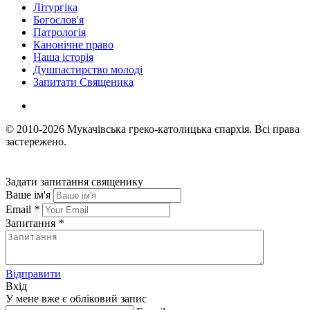
Літургіка
Богослов'я
Патрологія
Канонічне право
Наша історія
Душпастирство молоді
Запитати Священика
© 2010-2026
Мукачівська греко-католицька єпархія.
Всі права
застережено.
Задати запитання священику
Ваше ім'я
Email
*
Запитання
*
Відправити
Вхід
У мене вже є обліковий запис