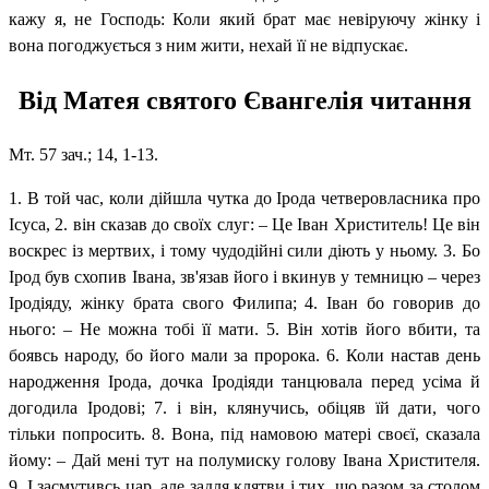
кажу я, не Господь: Коли який брат має невіруючу жінку і
вона погоджується з ним жити, нехай її не відпускає.
Від Матея святого Євангелія читання
Мт. 57 зач.; 14, 1-13.
1. В той час, коли дійшла чутка до Ірода четверовласника про
Ісуса, 2. він сказав до своїх слуг: – Це Іван Христитель! Це він
воскрес із мертвих, і тому чудодійні сили діють у ньому. 3. Бо
Ірод був схопив Івана, зв'язав його і вкинув у темницю – через
Іродіяду, жінку брата свого Филипа; 4. Іван бо говорив до
нього: – Не можна тобі її мати. 5. Він хотів його вбити, та
боявсь народу, бо його мали за пророка. 6. Коли настав день
народження Ірода, дочка Іродіяди танцювала перед усіма й
догодила Іродові; 7. і він, клянучись, обіцяв їй дати, чого
тільки попросить. 8. Вона, під намовою матері своєї, сказала
йому: – Дай мені тут на полумиску голову Івана Христителя.
9. І засмутивсь цар, але задля клятви і тих, що разом за столом