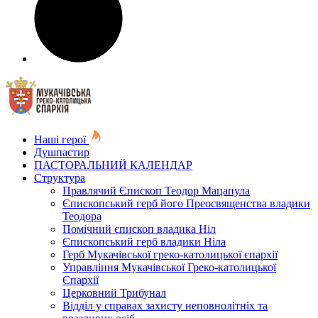
Наші герої
Душпастир
ПАСТОРАЛЬНИЙ КАЛЕНДАР
Структура
Правлячий Єпископ Теодор Мацапула
Єпископський герб його Преосвященства владики
Теодора
Помічний єпископ владика Ніл
Єпископський герб владики Ніла
Герб Мукачівської греко-католицької єпархії
Управління Мукачівської Греко-католицької
Єпархії
Церковний Трибунал
Відділ у справах захисту неповнолітніх та