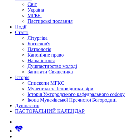
Світ
Україна
МГКЄ
Пастирські послання
Події
Статті
Літургіка
Богослов'я
Патрологія
Канонічне право
Наша історія
Душпастирство молоді
Запитати Священика
Історія
Єпископи МГКЄ
Мученики та Ісповідники віри
Історія Ужгородського кафедрального собору
Ікона Мукачівської Пречистої Богородиці
Душпастир
ПАСТОРАЛЬНИЙ КАЛЕНДАР