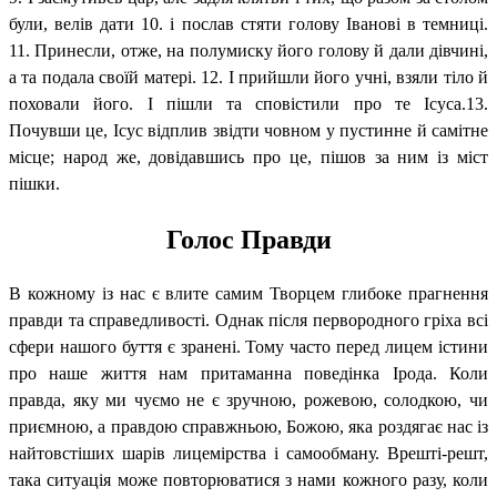
були, велів дати 10. і послав стяти голову Іванові в темниці.
11. Принесли, отже, на полумиску його голову й дали дівчині,
а та подала своїй матері. 12. І прийшли його учні, взяли тіло й
поховали його. І пішли та сповістили про те Ісуса.13.
Почувши це, Ісус відплив звідти човном у пустинне й самітне
місце; народ же, довідавшись про це, пішов за ним із міст
пішки.
Голос Правди
В кожному із нас є влите самим Творцем глибоке прагнення
правди та справедливості. Однак після первородного гріха всі
сфери нашого буття є зранені. Тому часто перед лицем істини
про наше життя нам притаманна поведінка Ірода. Коли
правда, яку ми чуємо не є зручною, рожевою, солодкою, чи
приємною, а правдою справжньою, Божою, яка роздягає нас із
найтовстіших шарів лицемірства і самообману. Врешті-решт,
така ситуація може повторюватися з нами кожного разу, коли