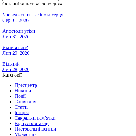
Останні записи «Слово дня»
Упередження – сліпота серця
Сер 01, 2026
Апостоли утіхи
Лип 31, 2026
Який я син?
Лип 29, 2026
Вільний
Лип 28, 2026
Категорії
Пресцентр
Новини
Події
Слово дня
Статті
Історія
Сакральні пам’ятки
Відпустові місця
Пасторальні центри
Монастирі