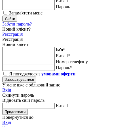
E-mail
Пароль
Запам'ятати мене
Увійти
Забули пароль?
Новий клієнт?
Реєстрація
Реєстрація
Новий клієнт
Ім'я*
E-mail*
Номер телефону
Пароль*
Я погоджуюся з
умовами оферти
Зареєструватися
У мене вже є обліковий запис
Вхід
Скинути пароль
Відновіть свій пароль
E-mail
Продовжити
Повернутися до
Вхід