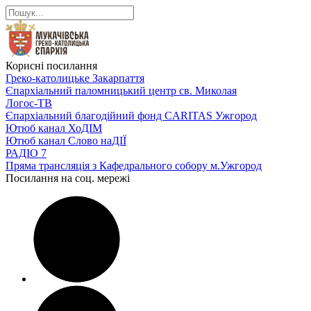
Корисні посилання
Греко-католицьке Закарпаття
Єпархіальний паломницький центр св. Миколая
Логос-ТВ
Єпархіальний благодійний фонд CARITAS Ужгород
Ютюб канал ХоДІМ
Ютюб канал Слово наДІЇ
РАДІО 7
Пряма трансляція з Кафедрального собору м.Ужгород
Посилання на соц. мережі