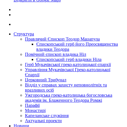
Структура
Правлячий Єпископ Теодор Мацапула
Єпископський герб його Преосвященства
владики Теодора
Помічний єпископ владика Ніл
Єпископський герб владики Ніла
Герб Мукачівської греко-католицької єпархії
Управління Мукачівської Греко-католицької
Єпархії
Церковний Трибунал
Відділ у справах захисту неповнолітніх та
вразливих осіб
Ужгородська греко-католицька богословська
академія ім. Блаженного Теодора Ромжі
Парафії
Монастирі
Капеланське служіння
Актуальні проекти
Новини