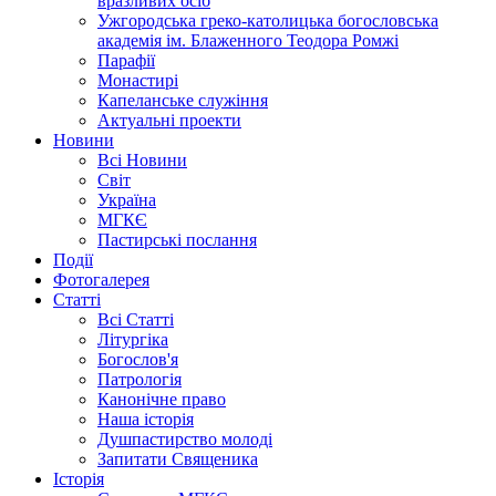
вразливих осіб
Ужгородська греко-католицька богословська
академія ім. Блаженного Теодора Ромжі
Парафії
Монастирі
Капеланське служіння
Актуальні проекти
Новини
Всі Новини
Світ
Україна
МГКЄ
Пастирські послання
Події
Фотогалерея
Статті
Всі Статті
Літургіка
Богослов'я
Патрологія
Канонічне право
Наша історія
Душпастирство молоді
Запитати Священика
Історія