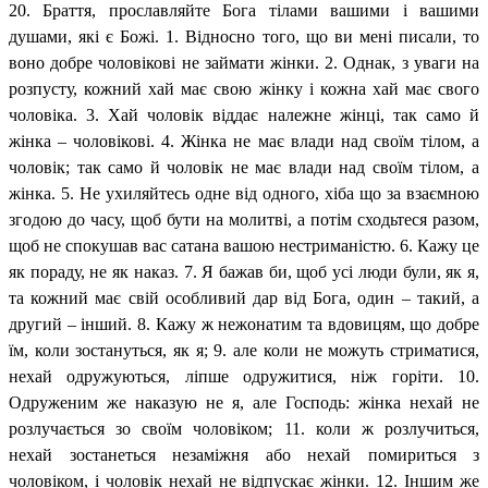
20. Браття, прославляйте Бога тілами вашими і вашими
душами, які є Божі. 1. Відносно того, що ви мені писали, то
воно добре чоловікові не займати жінки. 2. Однак, з уваги на
розпусту, кожний хай має свою жінку і кожна хай має свого
чоловіка. 3. Хай чоловік віддає належне жінці, так само й
жінка – чоловікові. 4. Жінка не має влади над своїм тілом, а
чоловік; так само й чоловік не має влади над своїм тілом, а
жінка. 5. Не ухиляйтесь одне від одного, хіба що за взаємною
згодою до часу, щоб бути на молитві, а потім сходьтеся разом,
щоб не спокушав вас сатана вашою нестриманістю. 6. Кажу це
як пораду, не як наказ. 7. Я бажав би, щоб усі люди були, як я,
та кожний має свій особливий дар від Бога, один – такий, а
другий – інший. 8. Кажу ж нежонатим та вдовицям, що добре
їм, коли зостануться, як я; 9. але коли не можуть стриматися,
нехай одружуються, ліпше одружитися, ніж горіти. 10.
Одруженим же наказую не я, але Господь: жінка нехай не
розлучається зо своїм чоловіком; 11. коли ж розлучиться,
нехай зостанеться незаміжня або нехай помириться з
чоловіком, і чоловік нехай не відпускає жінки. 12. Іншим же