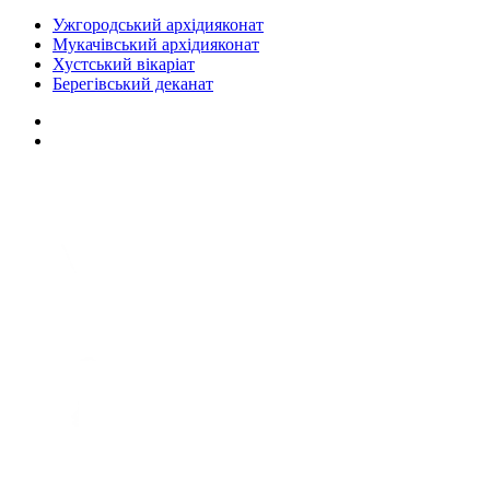
Ужгородський архідияконат
Мукачівський архідияконат
Хустський вікаріат
Берегівський деканат