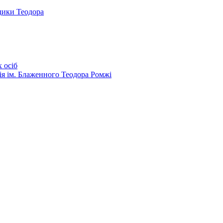
дики Теодора
 осіб
ія ім. Блаженного Теодора Ромжі