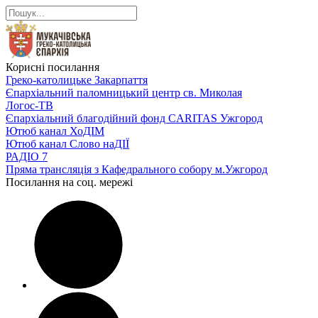
Корисні посилання
Греко-католицьке Закарпаття
Єпархіальний паломницький центр св. Миколая
Логос-ТВ
Єпархіальний благодійний фонд CARITAS Ужгород
Ютюб канал ХоДІМ
Ютюб канал Слово наДІЇ
РАДІО 7
Пряма трансляція з Кафедрального собору м.Ужгород
Посилання на соц. мережі