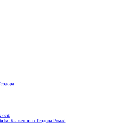
Теодора
 осіб
ія ім. Блаженного Теодора Ромжі