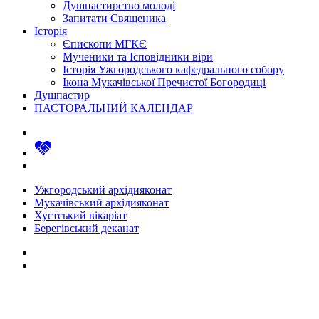
Душпастирство молоді
Запитати Священика
Історія
Єпископи МГКЄ
Мученики та Ісповідники віри
Історія Ужгородського кафедрального собору
Ікона Мукачівської Пречистої Богородиці
Душпастир
ПАСТОРАЛЬНИЙ КАЛЕНДАР
Ужгородський архідияконат
Мукачівський архідияконат
Хустський вікаріат
Берегівський деканат