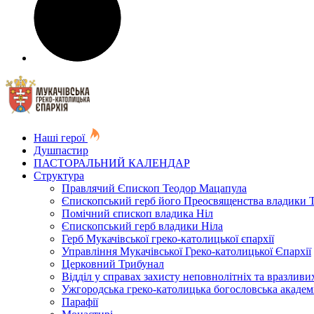
Наші герої
Душпастир
ПАСТОРАЛЬНИЙ КАЛЕНДАР
Структура
Правлячий Єпископ Теодор Мацапула
Єпископський герб його Преосвященства владики 
Помічний єпископ владика Ніл
Єпископський герб владики Ніла
Герб Мукачівської греко-католицької єпархії
Управління Мукачівської Греко-католицької Єпархії
Церковний Трибунал
Відділ у справах захисту неповнолітніх та вразливих
Ужгородська греко-католицька богословська академ
Парафії