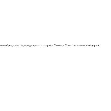
ого обряду, яка підпорядковується напряму Святому Престолу католицької церкви.