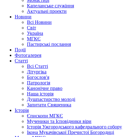
Монастирі
Капеланське служіння
Актуальні проекти
Новини
Всі Новини
Світ
Україна
МГКЄ
Пастирські послання
Події
Фотогалерея
Статті
Всі Статті
Літургіка
Богослов'я
Патрологія
Канонічне право
Наша історія
Душпастирство молоді
Запитати Священика
Історія
Єпископи МГКЄ
Мученики та Ісповідники віри
Історія Ужгородського кафедрального собору
Ікона Мукачівської Пречистої Богородиці