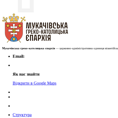
Мукачівська греко-католицька єпархія
— церковно-адміністративна одиниця візантійськ
Email:
Як нас знайти
Відкрити в Google Maps
Структура