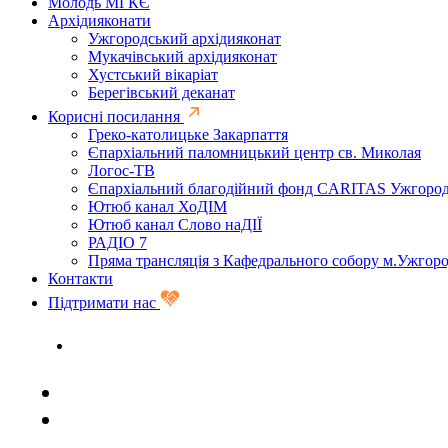
Молодь МГКЄ
Архідияконати
Ужгородський архідияконат
Мукачівський архідияконат
Хустський вікаріат
Берегівський деканат
Корисні посилання
Греко-католицьке Закарпаття
Єпархіальний паломницький центр св. Миколая
Логос-ТВ
Єпархіальний благодійний фонд CARITAS Ужгоро
Ютюб канал ХоДІМ
Ютюб канал Слово наДІЇ
РАДІО 7
Пряма трансляція з Кафедрального собору м.Ужгор
Контакти
Підтримати нас
Задати запитання священику