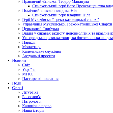
Правлячий Єпископ Теодор Мацапула
Єпископський герб його Преосвященства вла
Помічний єпископ владика Ніл
Єпископський герб владики Ніла
Герб Мукачівської греко-католицької єпархії
Управління Мукачівської Греко-католицької Єпархії
Церковний Трибунал
Відділ у справах захисту неповнолітніх та вразливих
Ужгородська греко-католицька богословська академ
Парафії
Монастирі
Капеланське служіння
Актуальні проекти
Новини
Світ
Україна
МГКЄ
Пастирські послання
Події
Статті
Літургіка
Богослов'я
Патрологія
Канонічне право
Наша історія